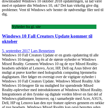
downloaded Windows 10 oktober 2018 opdateringen, så lad være
med et opdatere din Windows 10, ok? Det kan virkelig give dig
problemer. Vent til Windows selv henter de nødvendige filer ned til
dig.
Nyheder fra gl. site
Windows 10 Fall Creators Update kommer til
oktober
5. september 2017
Lars Bennetzen
Windows 10 Fall Creators Update er en gratis opdatering til alle
Windows 10-brugere, og én af de største nyheder er Windows
Mixed Reality. Gennem Windows 10 og de nye Mixed Reality-
headsets udviklet af Lenovo, Acer, HP, Dell og Asus bliver det
muligt at prøve kræfter med holografisk computing hjemmefra
dagligstuen. Her følger en oversigt over de vigtigste nyheder i
Windows 10 Fall Creators Update. Windows Mixed Reality Alle
Windows 10-brugere får nu mulighed for spændende Mixed
Reality-oplevelser med introduktionen af Windows Mixed Reality.
Integrationen af den fysiske og digitale verden bliver en fast del af
Windows-platformen fremover, og i samarbejde med Acer, ASUS,
Dell, HP og Lenovo kan den nye feature opleves gennem en række
af nye headsets. Windows Mixed Reality kan også benyttes uden