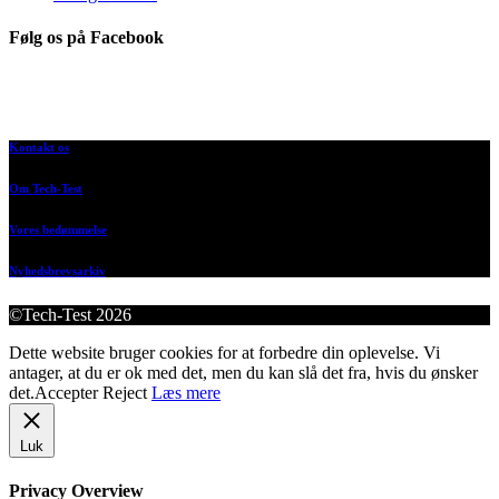
Følg os på Facebook
Kontakt os
Om Tech-Test
Vores bedømmelse
Nyhedsbrevsarkiv
©Tech-Test 2026
Dette website bruger cookies for at forbedre din oplevelse. Vi
antager, at du er ok med det, men du kan slå det fra, hvis du ønsker
det.
Accepter
Reject
Læs mere
Luk
Privacy Overview