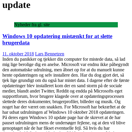
update
Nyheder fra gl. site
Windows 10 opdatering mistænkt for at slette
brugerdata
11. oktober 2018
Lars Bennetzen
Inden du panikker og tjekker din computer for mistede data, så lad
mig lige berolige dig en anelse. Microsoft var endnu ikke påbegyndt
den automatiske udrulning, men åbnet op for at du manuelt kunne
hente opdateringen og selv installere den. Har du dog gjort det, så
tjek lige grundigt om du også har mistet data. I dagene efter de første
opdateringer blev installeret kom der en sand storm på de sociale
medier, blandt andet Twitter, Reddit og endda på Microsofts eget
supportforum, hvor brugere klagede over at opdateringsprocessen
slettede deres dokumenter, brugerprofiler, billeder og musik. Og
noget har der været om snakken. For Microsoft har bekræftet at de
har udsat udrulningen af Windows 10 oktober 2018 opdateringen.
På deres egen Windows 10 update page har de skrevet at de har
pauset udrulningen mens de undersøger fejlene, og at den vil blive
genoptaget når de har fikset eventuelle fejl. Så hvis du har