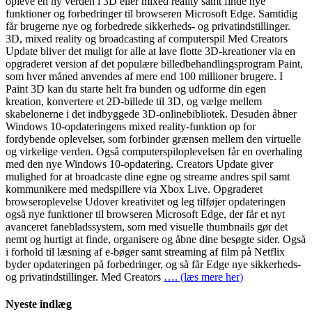
opleve en ny verden i 3D eller mixed reality samt finde nye
funktioner og forbedringer til browseren Microsoft Edge. Samtidig
får brugerne nye og forbedrede sikkerheds- og privatindstillinger.
3D, mixed reality og broadcasting af computerspil Med Creators
Update bliver det muligt for alle at lave flotte 3D-kreationer via en
opgraderet version af det populære billedbehandlingsprogram Paint,
som hver måned anvendes af mere end 100 millioner brugere. I
Paint 3D kan du starte helt fra bunden og udforme din egen
kreation, konvertere et 2D-billede til 3D, og vælge mellem
skabelonerne i det indbyggede 3D-onlinebibliotek. Desuden åbner
Windows 10-opdateringens mixed reality-funktion op for
fordybende oplevelser, som forbinder grænsen mellem den virtuelle
og virkelige verden. Også computerspiloplevelsen får en overhaling
med den nye Windows 10-opdatering. Creators Update giver
mulighed for at broadcaste dine egne og streame andres spil samt
kommunikere med medspillere via Xbox Live. Opgraderet
browseroplevelse Udover kreativitet og leg tilføjer opdateringen
også nye funktioner til browseren Microsoft Edge, der får et nyt
avanceret fanebladssystem, som med visuelle thumbnails gør det
nemt og hurtigt at finde, organisere og åbne dine besøgte sider. Også
i forhold til læsning af e-bøger samt streaming af film på Netflix
byder opdateringen på forbedringer, og så får Edge nye sikkerheds-
og privatindstillinger. Med Creators
…. (læs mere her)
Nyeste indlæg