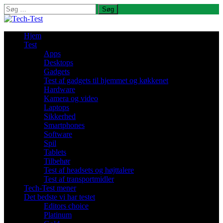
Søg
efter:
Hjem
Test
Apps
Desktops
Gadgets
Test af gadgets til hjemmet og køkkenet
Hardware
Kamera og video
Laptops
Sikkerhed
Smartphones
Software
Spil
Tablets
Tilbehør
Test af headsets og højttalere
Test af transportmidler
Tech-Test mener
Det bedste vi har testet
Editors choice
Platinum