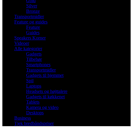
Gold
Silver
Bronze
Transportmidler
Feature og guides
Feature
Guides
Speakers Korner
Videoer
Alle kategorier
Gadgets
Tilbehør
Smartphones
Transportmidler
Gadgets til hjemmet
Spil
Laptops
Headsets og højttalere
Gadgets til køkkenet
Tablets
Kamera og video
Desktops
Business
Tjek bredbåndspriser