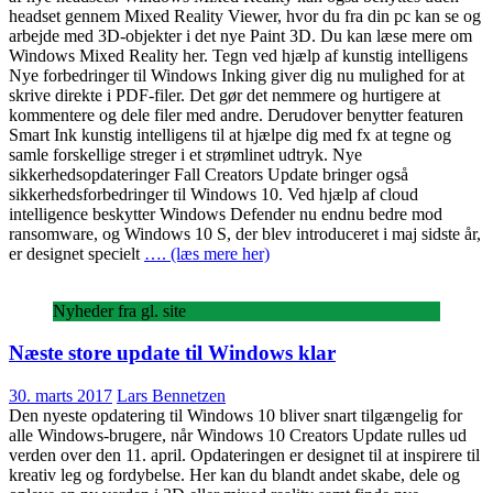
headset gennem Mixed Reality Viewer, hvor du fra din pc kan se og
arbejde med 3D-objekter i det nye Paint 3D. Du kan læse mere om
Windows Mixed Reality her. Tegn ved hjælp af kunstig intelligens
Nye forbedringer til Windows Inking giver dig nu mulighed for at
skrive direkte i PDF-filer. Det gør det nemmere og hurtigere at
kommentere og dele filer med andre. Derudover benytter featuren
Smart Ink kunstig intelligens til at hjælpe dig med fx at tegne og
samle forskellige streger i et strømlinet udtryk. Nye
sikkerhedsopdateringer Fall Creators Update bringer også
sikkerhedsforbedringer til Windows 10. Ved hjælp af cloud
intelligence beskytter Windows Defender nu endnu bedre mod
ransomware, og Windows 10 S, der blev introduceret i maj sidste år,
er designet specielt
…. (læs mere her)
Nyheder fra gl. site
Næste store update til Windows klar
30. marts 2017
Lars Bennetzen
Den nyeste opdatering til Windows 10 bliver snart tilgængelig for
alle Windows-brugere, når Windows 10 Creators Update rulles ud
verden over den 11. april. Opdateringen er designet til at inspirere til
kreativ leg og fordybelse. Her kan du blandt andet skabe, dele og