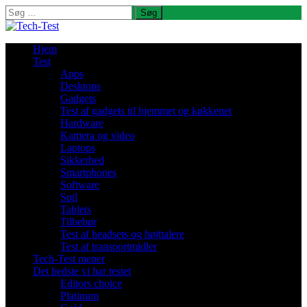
Søg
efter:
Hjem
Test
Apps
Desktops
Gadgets
Test af gadgets til hjemmet og køkkenet
Hardware
Kamera og video
Laptops
Sikkerhed
Smartphones
Software
Spil
Tablets
Tilbehør
Test af headsets og højttalere
Test af transportmidler
Tech-Test mener
Det bedste vi har testet
Editors choice
Platinum