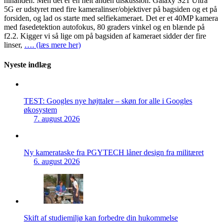
hinanden. Men det er en helt anden diskussion. Galaxy S21 Ultra
5G er udstyret med fire kameralinser/objektiver på bagsiden og et på
forsiden, og lad os starte med selfiekameraet. Det er et 40MP kamera
med fasedetektion autofokus, 80 graders vinkel og en blænde på
f2.2. Kigger vi så lige om på bagsiden af kameraet sidder der fire
linser,
…. (læs mere her)
Nyeste indlæg
TEST: Googles nye højttaler – skøn for alle i Googles
økosystem
7. august 2026
Ny kamerataske fra PGYTECH låner design fra militæret
6. august 2026
Skift af studiemiljø kan forbedre din hukommelse