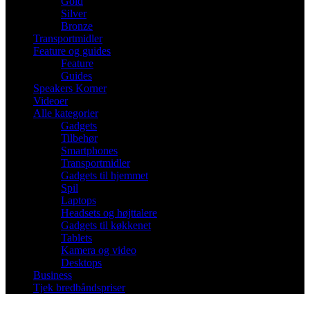
Gold
Silver
Bronze
Transportmidler
Feature og guides
Feature
Guides
Speakers Korner
Videoer
Alle kategorier
Gadgets
Tilbehør
Smartphones
Transportmidler
Gadgets til hjemmet
Spil
Laptops
Headsets og højttalere
Gadgets til køkkenet
Tablets
Kamera og video
Desktops
Business
Tjek bredbåndspriser