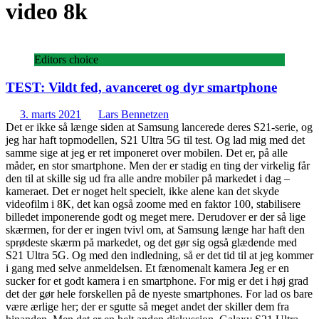
video 8k
Editors choice
TEST: Vildt fed, avanceret og dyr smartphone
3. marts 2021
Lars Bennetzen
Det er ikke så længe siden at Samsung lancerede deres S21-serie, og
jeg har haft topmodellen, S21 Ultra 5G til test. Og lad mig med det
samme sige at jeg er ret imponeret over mobilen. Det er, på alle
måder, en stor smartphone. Men der er stadig en ting der virkelig får
den til at skille sig ud fra alle andre mobiler på markedet i dag –
kameraet. Det er noget helt specielt, ikke alene kan det skyde
videofilm i 8K, det kan også zoome med en faktor 100, stabilisere
billedet imponerende godt og meget mere. Derudover er der så lige
skærmen, for der er ingen tvivl om, at Samsung længe har haft den
sprødeste skærm på markedet, og det gør sig også glædende med
S21 Ultra 5G. Og med den indledning, så er det tid til at jeg kommer
i gang med selve anmeldelsen. Et fænomenalt kamera Jeg er en
sucker for et godt kamera i en smartphone. For mig er det i høj grad
det der gør hele forskellen på de nyeste smartphones. For lad os bare
være ærlige her; der er sgutte så meget andet der skiller dem fra