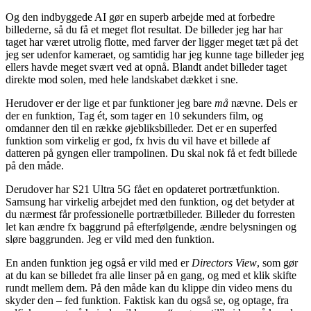
Og den indbyggede AI gør en superb arbejde med at forbedre
billederne, så du få et meget flot resultat. De billeder jeg har har
taget har været utrolig flotte, med farver der ligger meget tæt på det
jeg ser udenfor kameraet, og samtidig har jeg kunne tage billeder jeg
ellers havde meget svært ved at opnå. Blandt andet billeder taget
direkte mod solen, med hele landskabet dækket i sne.
Herudover er der lige et par funktioner jeg bare
må
nævne. Dels er
der en funktion, Tag ét, som tager en 10 sekunders film, og
omdanner den til en række øjebliksbilleder. Det er en superfed
funktion som virkelig er god, fx hvis du vil have et billede af
datteren på gyngen eller trampolinen. Du skal nok få et fedt billede
på den måde.
Derudover har S21 Ultra 5G fået en opdateret portrætfunktion.
Samsung har virkelig arbejdet med den funktion, og det betyder at
du nærmest får professionelle portrætbilleder. Billeder du forresten
let kan ændre fx baggrund på efterfølgende, ændre belysningen og
sløre baggrunden. Jeg er vild med den funktion.
En anden funktion jeg også er vild med er
Directors View
, som gør
at du kan se billedet fra alle linser på en gang, og med et klik skifte
rundt mellem dem. På den måde kan du klippe din video mens du
skyder den – fed funktion. Faktisk kan du også se, og optage, fra