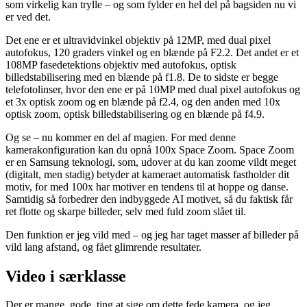
som virkelig kan trylle – og som fylder en hel del på bagsiden nu vi
er ved det.
Det ene er et ultravidvinkel objektiv på 12MP, med dual pixel
autofokus, 120 graders vinkel og en blænde på F2.2. Det andet er et
108MP fasedetektions objektiv med autofokus, optisk
billedstabilisering med en blænde på f1.8. De to sidste er begge
telefotolinser, hvor den ene er på 10MP med dual pixel autofokus og
et 3x optisk zoom og en blænde på f2.4, og den anden med 10x
optisk zoom, optisk billedstabilisering og en blænde på f4.9.
Og se – nu kommer en del af magien. For med denne
kamerakonfiguration kan du opnå 100x Space Zoom. Space Zoom
er en Samsung teknologi, som, udover at du kan zoome vildt meget
(digitalt, men stadig) betyder at kameraet automatisk fastholder dit
motiv, for med 100x har motiver en tendens til at hoppe og danse.
Samtidig så forbedrer den indbyggede AI motivet, så du faktisk får
ret flotte og skarpe billeder, selv med fuld zoom slået til.
Den funktion er jeg vild med – og jeg har taget masser af billeder på
vild lang afstand, og fået glimrende resultater.
Video i særklasse
Der er mange, gode, ting at sige om dette fede kamera, og jeg