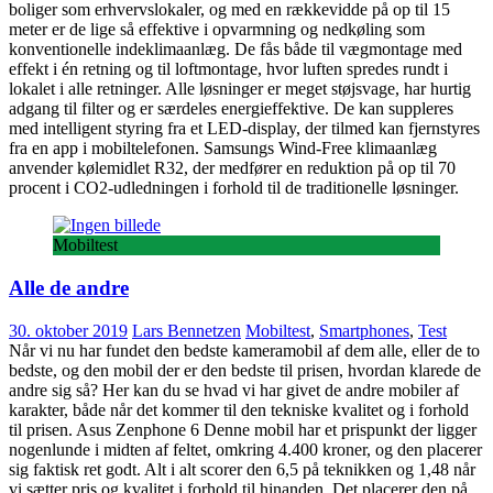
boliger som erhvervslokaler, og med en rækkevidde på op til 15
meter er de lige så effektive i opvarmning og nedkøling som
konventionelle indeklimaanlæg. De fås både til vægmontage med
effekt i én retning og til loftmontage, hvor luften spredes rundt i
lokalet i alle retninger. Alle løsninger er meget støjsvage, har hurtig
adgang til filter og er særdeles energieffektive. De kan suppleres
med intelligent styring fra et LED-display, der tilmed kan fjernstyres
fra en app i mobiltelefonen. Samsungs Wind-Free klimaanlæg
anvender kølemidlet R32, der medfører en reduktion på op til 70
procent i CO2-udledningen i forhold til de traditionelle løsninger.
Mobiltest
Alle de andre
30. oktober 2019
Lars Bennetzen
Mobiltest
,
Smartphones
,
Test
Når vi nu har fundet den bedste kameramobil af dem alle, eller de to
bedste, og den mobil der er den bedste til prisen, hvordan klarede de
andre sig så? Her kan du se hvad vi har givet de andre mobiler af
karakter, både når det kommer til den tekniske kvalitet og i forhold
til prisen. Asus Zenphone 6 Denne mobil har et prispunkt der ligger
nogenlunde i midten af feltet, omkring 4.400 kroner, og den placerer
sig faktisk ret godt. Alt i alt scorer den 6,5 på teknikken og 1,48 når
vi sætter pris og kvalitet i forhold til hinanden. Det placerer den på