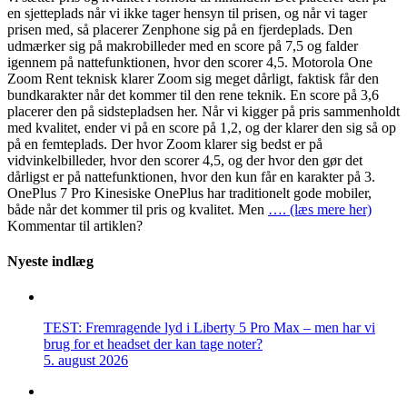
en sjetteplads når vi ikke tager hensyn til prisen, og når vi tager
prisen med, så placerer Zenphone sig på en fjerdeplads. Den
udmærker sig på makrobilleder med en score på 7,5 og falder
igennem på nattefunktionen, hvor den scorer 4,5. Motorola One
Zoom Rent teknisk klarer Zoom sig meget dårligt, faktisk får den
bundkarakter når det kommer til den rene teknik. En score på 3,6
placerer den på sidstepladsen her. Når vi kigger på pris sammenholdt
med kvalitet, ender vi på en score på 1,2, og der klarer den sig så op
på en femteplads. Der hvor Zoom klarer sig bedst er på
vidvinkelbilleder, hvor den scorer 4,5, og der hvor den gør det
dårligst er på nattefunktionen, hvor den kun får en karakter på 3.
OnePlus 7 Pro Kinesiske OnePlus har traditionelt gode mobiler,
både når det kommer til pris og kvalitet. Men
…. (læs mere her)
Kommentar til artiklen?
Nyeste indlæg
TEST: Fremragende lyd i Liberty 5 Pro Max – men har vi
brug for et headset der kan tage noter?
5. august 2026