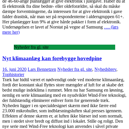
de 46-60-årige planlægger at give elektronik i julegave. Håber du at
få elektronik fra dine bedste- eller oldeforældre, så skal du måske
dæmpe forventningerne, da interessen for at give elektronik i gave
falder drastisk, når man ser på respondenterne i aldersgruppen 61+.
Her planlægger kun 9% at give hårde pakker i form af elektronik.
Undersøgelsen er lavet af Norstat på vegne af Samsung
…. (læs
mere her)
Nyheder fra gl. site
Nyt klimaanlæg kan forebygge hovedpine
16. juni 2020
Lars Bennetzen
Nyheder fra gl. site
,
Nyhedsbrev
,
Tophistorier
Træk har hidtil været et nødvendigt onde ved moderne klimaanlæg,
fordi der konstant skal flyttes store mængder af luft for at skabe det
bedst mulige indeklima i rummet. Men nu har Samsung en løsning,
nemlig en serie klimaanlæg med en nyudviklet Wind-Free teknologi,
der fuldstændig eliminerer enhver form for generende træk.
Nyheden ligger i en specialdesignet skærm med ikke færre end
23.000 mikrohuller, som indblæsningsluften skal presses igennem.
Effekten af denne skærm er, at luften ikke blæser ind som normalt,
men i stedet siver bredt og diffust ind i lokalet. Stille og roligt. Den
nye serie med Wind-Free teknologi kan anvendes i såvel private