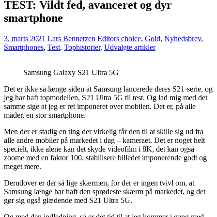
TEST: Vildt fed, avanceret og dyr
smartphone
3. marts 2021
Lars Bennetzen
Editors choice
,
Gold
,
Nyhedsbrev
,
Smartphones
,
Test
,
Tophistorier
,
Udvalgte artikler
Samsung Galaxy S21 Ultra 5G
Det er ikke så længe siden at Samsung lancerede deres S21-serie, og
jeg har haft topmodellen, S21 Ultra 5G til test. Og lad mig med det
samme sige at jeg er ret imponeret over mobilen. Det er, på alle
måder, en stor smartphone.
Men der er stadig en ting der virkelig får den til at skille sig ud fra
alle andre mobiler på markedet i dag – kameraet. Det er noget helt
specielt, ikke alene kan det skyde videofilm i 8K, det kan også
zoome med en faktor 100, stabilisere billedet imponerende godt og
meget mere.
Derudover er der så lige skærmen, for der er ingen tvivl om, at
Samsung længe har haft den sprødeste skærm på markedet, og det
gør sig også glædende med S21 Ultra 5G.
Og med den indledning, så er det tid til at jeg kommer i gang med