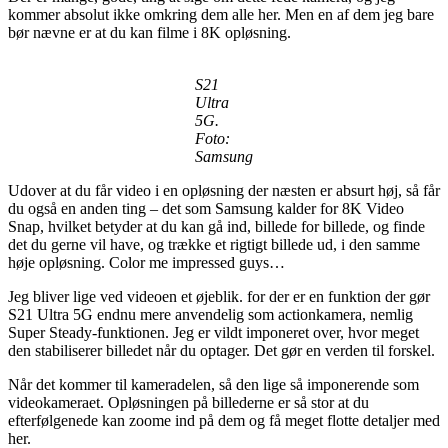
kommer absolut ikke omkring dem alle her. Men en af dem jeg bare
bør nævne er at du kan filme i 8K opløsning.
S21
Ultra
5G.
Foto:
Samsung
Udover at du får video i en opløsning der næsten er absurt høj, så får
du også en anden ting – det som Samsung kalder for 8K Video
Snap, hvilket betyder at du kan gå ind, billede for billede, og finde
det du gerne vil have, og trække et rigtigt billede ud, i den samme
høje opløsning. Color me impressed guys…
Jeg bliver lige ved videoen et øjeblik. for der er en funktion der gør
S21 Ultra 5G endnu mere anvendelig som actionkamera, nemlig
Super Steady-funktionen. Jeg er vildt imponeret over, hvor meget
den stabiliserer billedet når du optager. Det gør en verden til forskel.
Når det kommer til kameradelen, så den lige så imponerende som
videokameraet. Opløsningen på billederne er så stor at du
efterfølgenede kan zoome ind på dem og få meget flotte detaljer med
her.