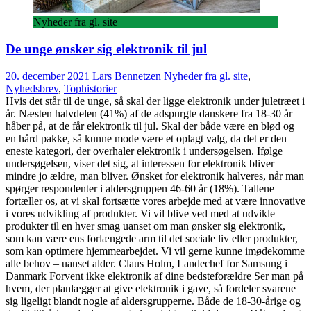
Nyheder fra gl. site
De unge ønsker sig elektronik til jul
20. december 2021
Lars Bennetzen
Nyheder fra gl. site
,
Nyhedsbrev
,
Tophistorier
Hvis det står til de unge, så skal der ligge elektronik under juletræet i
år. Næsten halvdelen (41%) af de adspurgte danskere fra 18-30 år
håber på, at de får elektronik til jul. Skal der både være en blød og
en hård pakke, så kunne mode være et oplagt valg, da det er den
eneste kategori, der overhaler elektronik i undersøgelsen. Ifølge
undersøgelsen, viser det sig, at interessen for elektronik bliver
mindre jo ældre, man bliver. Ønsket for elektronik halveres, når man
spørger respondenter i aldersgruppen 46-60 år (18%). Tallene
fortæller os, at vi skal fortsætte vores arbejde med at være innovative
i vores udvikling af produkter. Vi vil blive ved med at udvikle
produkter til en hver smag uanset om man ønsker sig elektronik,
som kan være ens forlængede arm til det sociale liv eller produkter,
som kan optimere hjemmearbejdet. Vi vil gerne kunne imødekomme
alle behov – uanset alder. Claus Holm, Landechef for Samsung i
Danmark Forvent ikke elektronik af dine bedsteforældre Ser man på
hvem, der planlægger at give elektronik i gave, så fordeler svarene
sig ligeligt blandt nogle af aldersgrupperne. Både de 18-30-årige og