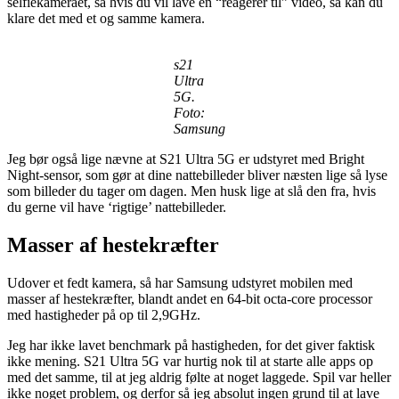
selfiekameraet, så hvis du vil lave en “reagerer til” video, så kan du
klare det med et og samme kamera.
s21
Ultra
5G.
Foto:
Samsung
Jeg bør også lige nævne at S21 Ultra 5G er udstyret med Bright
Night-sensor, som gør at dine nattebilleder bliver næsten lige så lyse
som billeder du tager om dagen. Men husk lige at slå den fra, hvis
du gerne vil have ‘rigtige’ nattebilleder.
Masser af hestekræfter
Udover et fedt kamera, så har Samsung udstyret mobilen med
masser af hestekræfter, blandt andet en 64-bit octa-core processor
med hastigheder på op til 2,9GHz.
Jeg har ikke lavet benchmark på hastigheden, for det giver faktisk
ikke mening. S21 Ultra 5G var hurtig nok til at starte alle apps op
med det samme, til at jeg aldrig følte at noget laggede. Spil var heller
ikke noget problem, og derfor så jeg absolut ingen grund til at lave