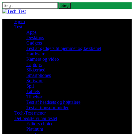
Søg
efter:
Hjem
Test
Apps
Desktops
Gadgets
Test af gadgets til hjemmet og køkkenet
Hardware
Kamera og video
Laptops
Sikkerhed
Smartphones
Software
Spil
Tablets
Tilbehør
Test af headsets og højttalere
Test af transportmidler
Tech-Test mener
Det bedste vi har testet
Editors choice
Platinum