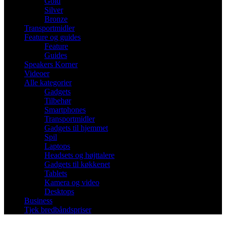
Gold
Silver
Bronze
Transportmidler
Feature og guides
Feature
Guides
Speakers Korner
Videoer
Alle kategorier
Gadgets
Tilbehør
Smartphones
Transportmidler
Gadgets til hjemmet
Spil
Laptops
Headsets og højttalere
Gadgets til køkkenet
Tablets
Kamera og video
Desktops
Business
Tjek bredbåndspriser