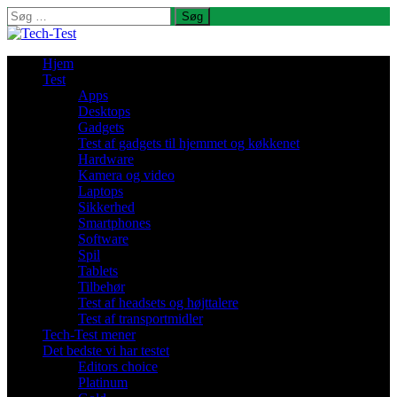
Søg
efter:
Hjem
Test
Apps
Desktops
Gadgets
Test af gadgets til hjemmet og køkkenet
Hardware
Kamera og video
Laptops
Sikkerhed
Smartphones
Software
Spil
Tablets
Tilbehør
Test af headsets og højttalere
Test af transportmidler
Tech-Test mener
Det bedste vi har testet
Editors choice
Platinum