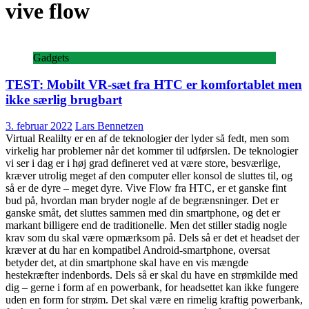
vive flow
Gadgets
TEST: Mobilt VR-sæt fra HTC er komfortablet men
ikke særlig brugbart
3. februar 2022
Lars Bennetzen
Virtual Realilty er en af de teknologier der lyder så fedt, men som
virkelig har problemer når det kommer til udførslen. De teknologier
vi ser i dag er i høj grad defineret ved at være store, besværlige,
kræver utrolig meget af den computer eller konsol de sluttes til, og
så er de dyre – meget dyre. Vive Flow fra HTC, er et ganske fint
bud på, hvordan man bryder nogle af de begrænsninger. Det er
ganske småt, det sluttes sammen med din smartphone, og det er
markant billigere end de traditionelle. Men det stiller stadig nogle
krav som du skal være opmærksom på. Dels så er det et headset der
kræver at du har en kompatibel Android-smartphone, oversat
betyder det, at din smartphone skal have en vis mængde
hestekræfter indenbords. Dels så er skal du have en strømkilde med
dig – gerne i form af en powerbank, for headsettet kan ikke fungere
uden en form for strøm. Det skal være en rimelig kraftig powerbank,