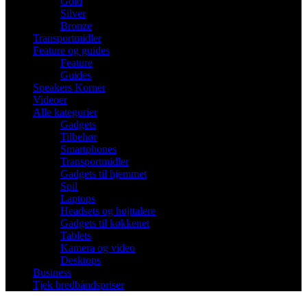
Gold
Silver
Bronze
Transportmidler
Feature og guides
Feature
Guides
Speakers Korner
Videoer
Alle kategorier
Gadgets
Tilbehør
Smartphones
Transportmidler
Gadgets til hjemmet
Spil
Laptops
Headsets og højttalere
Gadgets til køkkenet
Tablets
Kamera og video
Desktops
Business
Tjek bredbåndspriser