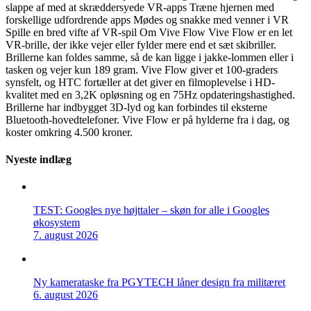
slappe af med at skræddersyede VR-apps Træne hjernen med
forskellige udfordrende apps Mødes og snakke med venner i VR
Spille en bred vifte af VR-spil Om Vive Flow Vive Flow er en let
VR-brille, der ikke vejer eller fylder mere end et sæt skibriller.
Brillerne kan foldes samme, så de kan ligge i jakke-lommen eller i
tasken og vejer kun 189 gram. Vive Flow giver et 100-graders
synsfelt, og HTC fortæller at det giver en filmoplevelse i HD-
kvalitet med en 3,2K opløsning og en 75Hz opdateringshastighed.
Brillerne har indbygget 3D-lyd og kan forbindes til eksterne
Bluetooth-hovedtelefoner. Vive Flow er på hylderne fra i dag, og
koster omkring 4.500 kroner.
Nyeste indlæg
TEST: Googles nye højttaler – skøn for alle i Googles
økosystem
7. august 2026
Ny kamerataske fra PGYTECH låner design fra militæret
6. august 2026