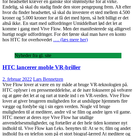
for headsettet kræver en ganske stor strømstyrke for at virke.
Endelig, så skal du stadig finde den store pengepung frem. Alt efter
hvor du finder headsettet, så skal du investere et sted mellem 4.500
kroner og 5.000 kroner for at få det med hjem, så helt billigt er det
altså ikke. En start med udfordringer Umiddelbart lød det let at
komme i gang med Vive Flow. Men der manifesterede sig alligevel
hurtigt nogle udfordringer. For det første skal man have en konto
hos HTC for overhovedet
…. (læs mere her)
Nyheder fra gl. site
HTC lancerer moble VR-briller
2. februar 2022
Lars Bennetzen
Vive Flow lover at være en ny måde at bruge VR-teknologien på.
HTC oplyser i en pressemeddelelse, at de især fokuserer på velvære
og at gøre det let at og rart at træde ind i en VR-verden. Vive Flow
lover at giver brugeren muligheden for at undslippe hjemmets fire
vægge og fordybe sig i sin egen verden. Nogle vil bruge
muligheden til at meditere, andre vil se film og andre igen vil game.
HTC mener at deres nye Vive Flow har utallige
anvendelsesmuligheder, og fortæller at der hele tiden kommer nyt
indhold til. Vive Flow kan f.eks. benyttes til: At se tv, film og andet
indhold fra en telefon som på et stort biograf-lærred At meditere og