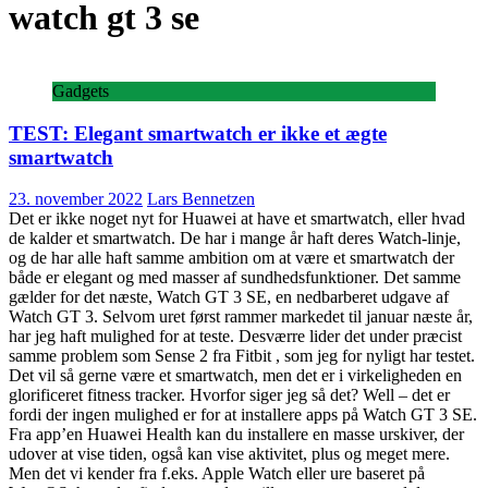
watch gt 3 se
Gadgets
TEST: Elegant smartwatch er ikke et ægte
smartwatch
23. november 2022
Lars Bennetzen
Det er ikke noget nyt for Huawei at have et smartwatch, eller hvad
de kalder et smartwatch. De har i mange år haft deres Watch-linje,
og de har alle haft samme ambition om at være et smartwatch der
både er elegant og med masser af sundhedsfunktioner. Det samme
gælder for det næste, Watch GT 3 SE, en nedbarberet udgave af
Watch GT 3. Selvom uret først rammer markedet til januar næste år,
har jeg haft mulighed for at teste. Desværre lider det under præcist
samme problem som Sense 2 fra Fitbit , som jeg for nyligt har testet.
Det vil så gerne være et smartwatch, men det er i virkeligheden en
glorificeret fitness tracker. Hvorfor siger jeg så det? Well – det er
fordi der ingen mulighed er for at installere apps på Watch GT 3 SE.
Fra app’en Huawei Health kan du installere en masse urskiver, der
udover at vise tiden, også kan vise aktivitet, plus og meget mere.
Men det vi kender fra f.eks. Apple Watch eller ure baseret på