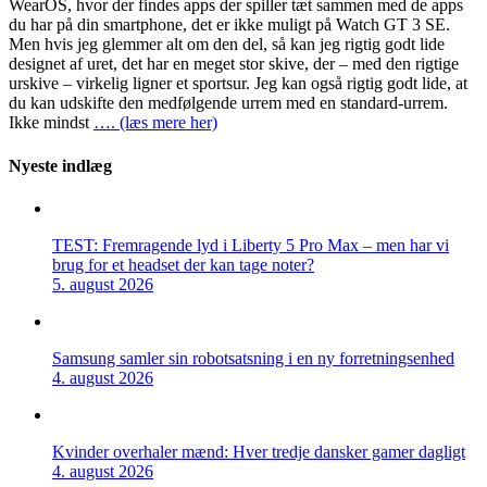
WearOS, hvor der findes apps der spiller tæt sammen med de apps
du har på din smartphone, det er ikke muligt på Watch GT 3 SE.
Men hvis jeg glemmer alt om den del, så kan jeg rigtig godt lide
designet af uret, det har en meget stor skive, der – med den rigtige
urskive – virkelig ligner et sportsur. Jeg kan også rigtig godt lide, at
du kan udskifte den medfølgende urrem med en standard-urrem.
Ikke mindst
…. (læs mere her)
Nyeste indlæg
TEST: Fremragende lyd i Liberty 5 Pro Max – men har vi
brug for et headset der kan tage noter?
5. august 2026
Samsung samler sin robotsatsning i en ny forretningsenhed
4. august 2026
Kvinder overhaler mænd: Hver tredje dansker gamer dagligt
4. august 2026