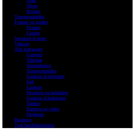
Gold
Silver
Bronze
Transportmidler
Feature og guides
Feature
Guides
Speakers Korner
Videoer
Alle kategorier
Gadgets
Tilbehør
Smartphones
Transportmidler
Gadgets til hjemmet
Spil
Laptops
Headsets og højttalere
Gadgets til køkkenet
Tablets
Kamera og video
Desktops
Business
Tjek bredbåndspriser