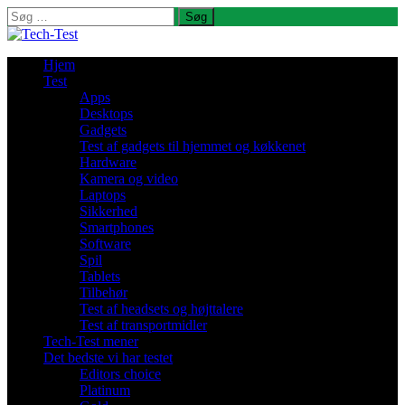
Søg
efter:
Hjem
Test
Apps
Desktops
Gadgets
Test af gadgets til hjemmet og køkkenet
Hardware
Kamera og video
Laptops
Sikkerhed
Smartphones
Software
Spil
Tablets
Tilbehør
Test af headsets og højttalere
Test af transportmidler
Tech-Test mener
Det bedste vi har testet
Editors choice
Platinum