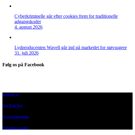
Cyberkriminelle går efter cookies frem for traditionelle
adgangskoder
4. august 2026
Lydproducenten Wavell går ind på markedet for støvsugere
31. juli 2026
Følg os på Facebook
Kontakt os
Om Tech-Test
Vores bedømmelse
Nyhedsbrevsarkiv