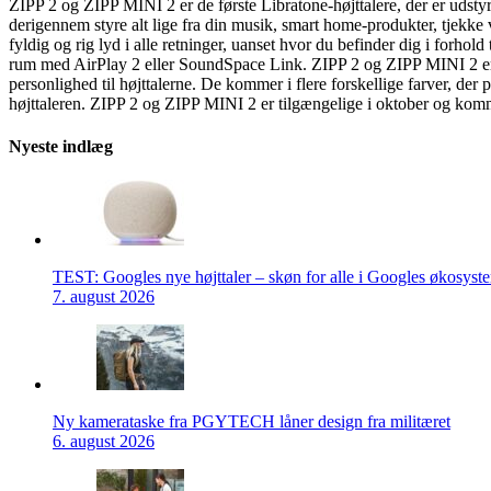
ZIPP 2 og ZIPP MINI 2 er de første Libratone-højttalere, der er uds
derigennem styre alt lige fra din musik, smart home-produkter, tjekke 
fyldig og rig lyd i alle retninger, uanset hvor du befinder dig i forho
rum med AirPlay 2 eller SoundSpace Link. ZIPP 2 og ZIPP MINI 2 er me
personlighed til højttalerne. De kommer i flere forskellige farver, der p
højttaleren. ZIPP 2 og ZIPP MINI 2 er tilgængelige i oktober og komme
Nyeste indlæg
TEST: Googles nye højttaler – skøn for alle i Googles økosyst
7. august 2026
Ny kamerataske fra PGYTECH låner design fra militæret
6. august 2026