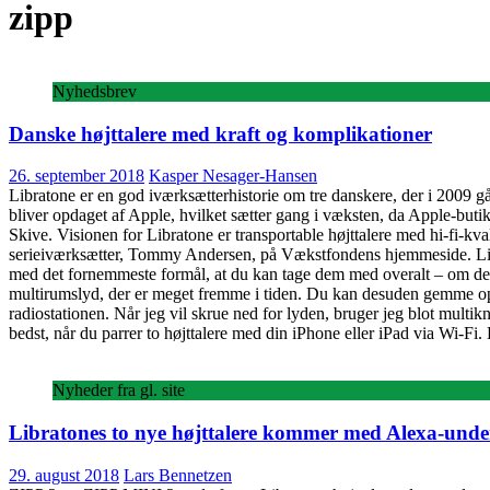
zipp
Nyhedsbrev
Danske højttalere med kraft og komplikationer
26. september 2018
Kasper Nesager-Hansen
Libratone er en god iværksætterhistorie om tre danskere, der i 2009 g
bliver opdaget af Apple, hvilket sætter gang i væksten, da Apple-but
Skive. Visionen for Libratone er transportable højttalere med hi-fi-k
serieiværksætter, Tommy Andersen, på Vækstfondens hjemmeside. Librat
med det fornemmeste formål, at du kan tage dem med overalt – om det er 
multirumslyd, der er meget fremme i tiden. Du kan desuden gemme op ti
radiostationen. Når jeg vil skrue ned for lyden, bruger jeg blot mult
bedst, når du parrer to højttalere med din iPhone eller iPad via Wi-Fi
Nyheder fra gl. site
Libratones to nye højttalere kommer med Alexa-under
29. august 2018
Lars Bennetzen