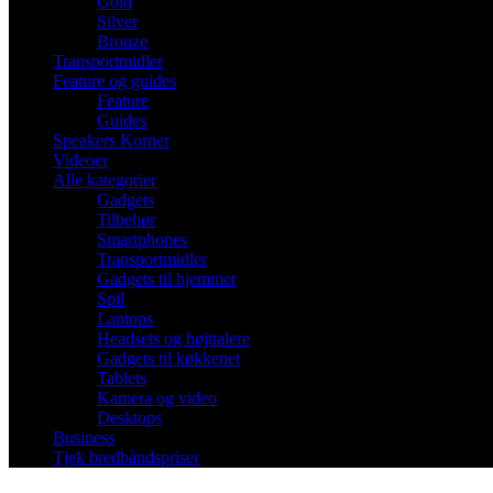
Gold
Silver
Bronze
Transportmidler
Feature og guides
Feature
Guides
Speakers Korner
Videoer
Alle kategorier
Gadgets
Tilbehør
Smartphones
Transportmidler
Gadgets til hjemmet
Spil
Laptops
Headsets og højttalere
Gadgets til køkkenet
Tablets
Kamera og video
Desktops
Business
Tjek bredbåndspriser