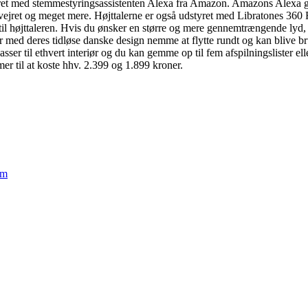
tyret med stemmestyringsassistenten Alexa fra Amazon. Amazons Alexa g
vejret og meget mere. Højttalerne er også udstyret med Libratones 360 Ful
ld til højttaleren. Hvis du ønsker en større og mere gennemtrængende lyd, 
d deres tidløse danske design nemme at flytte rundt og kan blive brug
asser til ethvert interiør og du kan gemme op til fem afspilningslister el
r til at koste hhv. 2.399 og 1.899 kroner.
em