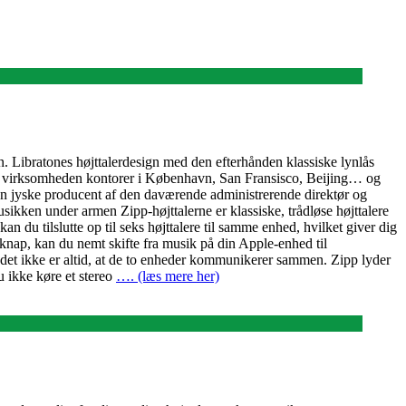
n. Libratones højttalerdesign med den efterhånden klassiske lynlås
 har virksomheden kontorer i København, San Fransisco, Beijing… og
 den jyske producent af den daværende administrerende direktør og
kken under armen Zipp-højttalerne er klassiske, trådløse højttalere
 du tilslutte op til seks højttalere til samme enhed, hvilket giver dig
knap, kan du nemt skifte fra musik på din Apple-enhed til
d det ikke er altid, at de to enheder kommunikerer sammen. Zipp lyder
u ikke køre et stereo
…. (læs mere her)