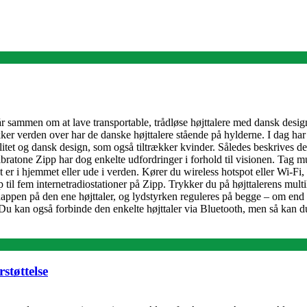
år sammen om at lave transportable, trådløse højttalere med dansk desig
ikker verden over har de danske højttalere stående på hylderne. I dag
valitet og dansk design, som også tiltrækker kvinder. Således beskrives
one Zipp har dog enkelte udfordringer i forhold til visionen. Tag musi
i hjemmet eller ude i verden. Kører du wireless hotspot eller Wi-Fi, kan
l fem internetradiostationer på Zipp. Trykker du på højttalerens multi
iknappen på den ene højttaler, og lydstyrken reguleres på begge – om en
. Du kan også forbinde den enkelte højttaler via Bluetooth, men så kan d
støttelse