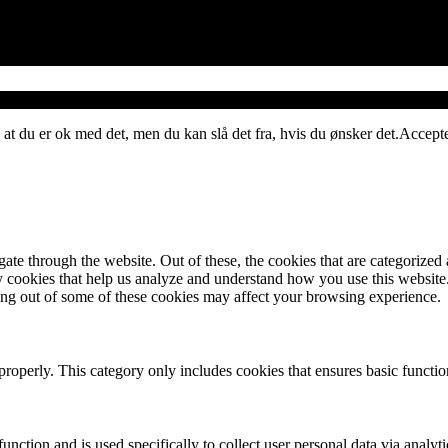
 at du er ok med det, men du kan slå det fra, hvis du ønsker det.
Accept
e through the website. Out of these, the cookies that are categorized a
rty cookies that help us analyze and understand how you use this websit
ting out of some of these cookies may affect your browsing experience.
properly. This category only includes cookies that ensures basic functio
function and is used specifically to collect user personal data via anal