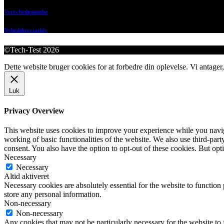
Vores bedømmelse
Nyhedsbrevsarkiv
©Tech-Test 2026
Dette website bruger cookies for at forbedre din oplevelse. Vi antager,
Luk
Privacy Overview
This website uses cookies to improve your experience while you navigat
working of basic functionalities of the website. We also use third-pa
consent. You also have the option to opt-out of these cookies. But op
Necessary
Necessary
Altid aktiveret
Necessary cookies are absolutely essential for the website to function 
store any personal information.
Non-necessary
Non-necessary
Any cookies that may not be particularly necessary for the website to 