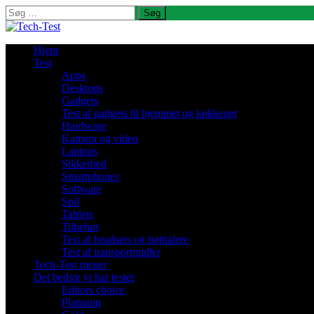
Søg
efter:
Hjem
Test
Apps
Desktops
Gadgets
Test af gadgets til hjemmet og køkkenet
Hardware
Kamera og video
Laptops
Sikkerhed
Smartphones
Software
Spil
Tablets
Tilbehør
Test af headsets og højttalere
Test af transportmidler
Tech-Test mener
Det bedste vi har testet
Editors choice
Platinum