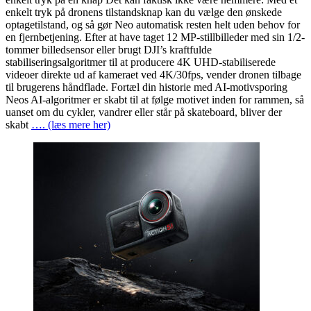
enkelt tryk på dronens tilstandsknap kan du vælge den ønskede
optagetilstand, og så gør Neo automatisk resten helt uden behov for
en fjernbetjening. Efter at have taget 12 MP-stillbilleder med sin 1/2-
tommer billedsensor eller brugt DJI’s kraftfulde
stabiliseringsalgoritmer til at producere 4K UHD-stabiliserede
videoer direkte ud af kameraet ved 4K/30fps, vender dronen tilbage
til brugerens håndflade. Fortæl din historie med AI-motivsporing
Neos AI-algoritmer er skabt til at følge motivet inden for rammen, så
uanset om du cykler, vandrer eller står på skateboard, bliver der
skabt
…. (læs mere her)