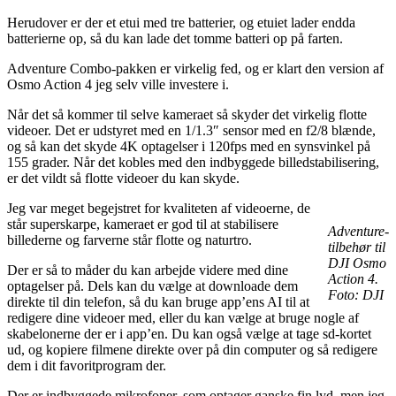
Herudover er der et etui med tre batterier, og etuiet lader endda
batterierne op, så du kan lade det tomme batteri op på farten.
Adventure Combo-pakken er virkelig fed, og er klart den version af
Osmo Action 4 jeg selv ville investere i.
Når det så kommer til selve kameraet så skyder det virkelig flotte
videoer. Det er udstyret med en 1/1.3″ sensor med en f2/8 blænde,
og så kan det skyde 4K optagelser i 120fps med en synsvinkel på
155 grader. Når det kobles med den indbyggede billedstabilisering,
er det vildt så flotte videoer du kan skyde.
Jeg var meget begejstret for kvaliteten af videoerne, de
står superskarpe, kameraet er god til at stabilisere
Adventure-
billederne og farverne står flotte og naturtro.
tilbehør til
DJI Osmo
Der er så to måder du kan arbejde videre med dine
Action 4.
optagelser på. Dels kan du vælge at downloade dem
Foto: DJI
direkte til din telefon, så du kan bruge app’ens AI til at
redigere dine videoer med, eller du kan vælge at bruge nogle af
skabelonerne der er i app’en. Du kan også vælge at tage sd-kortet
ud, og kopiere filmene direkte over på din computer og så redigere
dem i dit favoritprogram der.
Der er indbyggede mikrofoner, som optager ganske fin lyd, men jeg