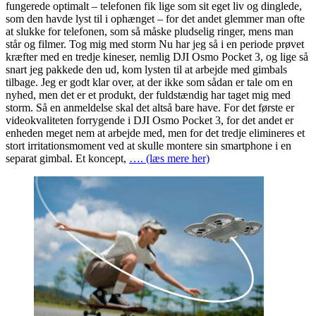
fungerede optimalt – telefonen fik lige som sit eget liv og dinglede,
som den havde lyst til i ophænget – for det andet glemmer man ofte
at slukke for telefonen, som så måske pludselig ringer, mens man
står og filmer. Tog mig med storm Nu har jeg så i en periode prøvet
kræfter med en tredje kineser, nemlig DJI Osmo Pocket 3, og lige så
snart jeg pakkede den ud, kom lysten til at arbejde med gimbals
tilbage. Jeg er godt klar over, at der ikke som sådan er tale om en
nyhed, men det er et produkt, der fuldstændig har taget mig med
storm. Så en anmeldelse skal det altså bare have. For det første er
videokvaliteten forrygende i DJI Osmo Pocket 3, for det andet er
enheden meget nem at arbejde med, men for det tredje elimineres et
stort irritationsmoment ved at skulle montere sin smartphone i en
separat gimbal. Et koncept,
…. (læs mere her)