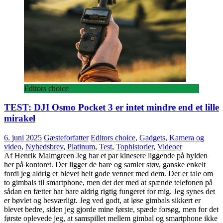
Editors choice
TEST: DJI Osmo Pocket 3 er intet mindre end et lille
mirakel
6. juni 2025
Gæsteforfatter
Editors choice
,
Gadgets
,
Kamera og
video
,
Nyhedsbrev
,
Platinum
,
Test
,
Tophistorier
,
Videoer
Af Henrik Malmgreen Jeg har et par kinesere liggende på hylden
her på kontoret. Der ligger de bare og samler støv, ganske enkelt
fordi jeg aldrig er blevet helt gode venner med dem. Der er tale om
to gimbals til smartphone, men det der med at spænde telefonen på
sådan en fætter har bare aldrig rigtig fungeret for mig. Jeg synes det
er bøvlet og besværligt. Jeg ved godt, at løse gimbals sikkert er
blevet bedre, siden jeg gjorde mine første, spæde forsøg, men for det
første oplevede jeg, at samspillet mellem gimbal og smartphone ikke