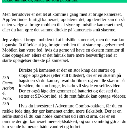
Men herudover er det let at komme i gang med at bruge kameraet.
App’en finder hurtigt kameraet, opdaterer det, og derefter kan du så
enten vælge at bruge mobilen til at styre og indstille kameraet med,
eller du kan gøre det samme direkte på kameraets små skærme.
Jeg valgte at bruge mobilen til at indstille kameraet, men det var kun
i ganske få tilfælde at jeg brugte mobilen til at starte optagelser med.
Mobilen kan være fed, hvis du gerne vil have en ekstern monitor til
dine optagelser, ellers er det faktisk bare mere besværligt end at
starte optagelser direkte på kameraet.
Direkte på kameraet er der en stor knap der starter og
stoppe optagelser (eller still billeder), der er en skærm på
DJI
bagsiden så du kan se, hvad du filmer og en lille skærm på
Osmo
forsiden, du kan bruge, hvis du vil skyde en selfie-video.
Action
Der er også låge der gemmer på batteriet og det sted du
4.
sætter et SD-kort ind, så du rent faktisk kan optage videoer.
Foto:
DJI
Hvis du investerer i Adventure Combo-pakken, får du en
række fede ting der gør kameraet endnu mere fleksibelt. Der er en
selfie-stand så du kan holde kameraet ud i strakt arm, der er en
ramme der gør kameraet mere stødsikkert, og som samtidig gør at du
kan vende kameraet både vandret og lodret.