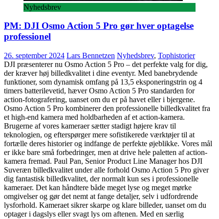
Nyhedsbrev
PM: DJI Osmo Action 5 Pro gør hver optagelse
professionel
26. september 2024
Lars Bennetzen
Nyhedsbrev
,
Tophistorier
DJI præsenterer nu Osmo Action 5 Pro – det perfekte valg for dig,
der kræver høj billedkvalitet i dine eventyr. Med banebrydende
funktioner, som dynamisk omfang på 13,5 eksponeringstrin og 4
timers batterilevetid, hæver Osmo Action 5 Pro standarden for
action-fotografering, uanset om du er på havet eller i bjergene.
Osmo Action 5 Pro kombinerer den professionelle billedkvalitet fra
et high-end kamera med holdbarheden af et action-kamera.
Brugerne af vores kameraer sætter stadigt højere krav til
teknologien, og efterspørger mere sofistikerede værktøjer til at
fortælle deres historier og indfange de perfekte øjeblikke. Vores mål
er ikke bare små forbedringer, men at drive hele paletten af action-
kamera fremad. Paul Pan, Senior Product Line Manager hos DJI
Suveræn billedkvalitet under alle forhold Osmo Action 5 Pro giver
dig fantastisk billedkvalitet, der normalt kun ses i professionelle
kameraer. Det kan håndtere både meget lyse og meget mørke
omgivelser og gør det nemt at fange detaljer, selv i udfordrende
lysforhold. Kameraet sikrer skarpe og klare billeder, uanset om du
optager i dagslys eller svagt lys om aftenen. Med en særlig