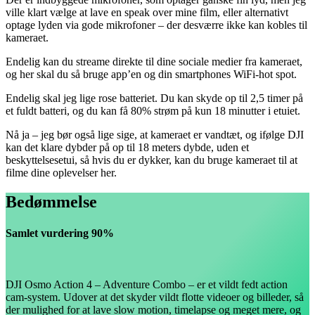
ville klart vælge at lave en speak over mine film, eller alternativt
optage lyden via gode mikrofoner – der desværre ikke kan kobles til
kameraet.
Endelig kan du streame direkte til dine sociale medier fra kameraet,
og her skal du så bruge app’en og din smartphones WiFi-hot spot.
Endelig skal jeg lige rose batteriet. Du kan skyde op til 2,5 timer på
et fuldt batteri, og du kan få 80% strøm på kun 18 minutter i etuiet.
Nå ja – jeg bør også lige sige, at kameraet er vandtæt, og ifølge DJI
kan det klare dybder på op til 18 meters dybde, uden et
beskyttelsesetui, så hvis du er dykker, kan du bruge kameraet til at
filme dine oplevelser her.
Bedømmelse
Samlet vurdering 90%
DJI Osmo Action 4 – Adventure Combo – er et vildt fedt action
cam-system. Udover at det skyder vildt flotte videoer og billeder, så
der mulighed for at lave slow motion, timelapse og meget mere, og