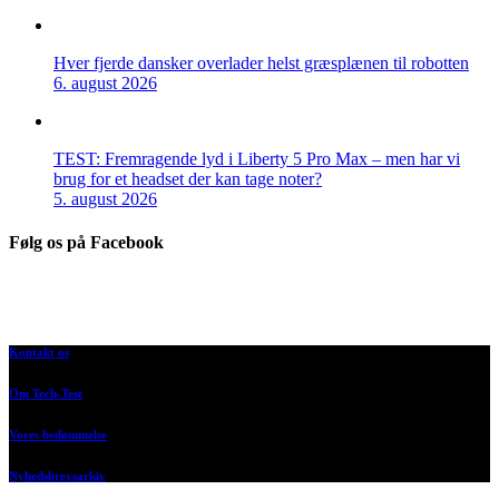
Hver fjerde dansker overlader helst græsplænen til robotten
6. august 2026
TEST: Fremragende lyd i Liberty 5 Pro Max – men har vi
brug for et headset der kan tage noter?
5. august 2026
Følg os på Facebook
Kontakt os
Om Tech-Test
Vores bedømmelse
Nyhedsbrevsarkiv