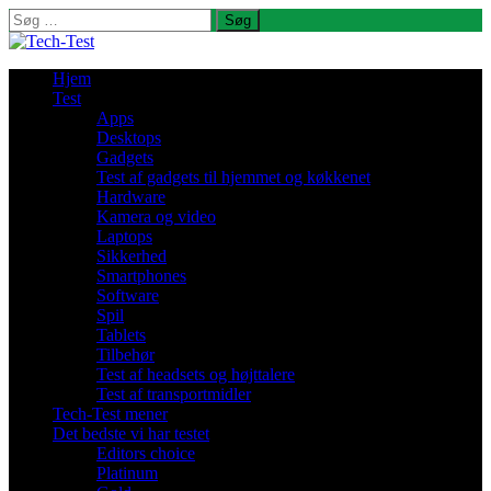
Søg
efter:
Hjem
Test
Apps
Desktops
Gadgets
Test af gadgets til hjemmet og køkkenet
Hardware
Kamera og video
Laptops
Sikkerhed
Smartphones
Software
Spil
Tablets
Tilbehør
Test af headsets og højttalere
Test af transportmidler
Tech-Test mener
Det bedste vi har testet
Editors choice
Platinum