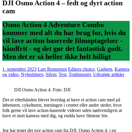
DJI Osmo Action 4 – fedt og dyrt action
cam
Osmo Action 4 Adventure Combo
kommer med alt du har brug for, hvis du
vil lave action baserede filmoptagelser -
håndfrit - og det gør det fantastisk godt.
Men det er så heller ikke helt billigt
1. september 2023
Lars Bennetzen
Editors choice
,
Gadgets
,
Kamera
og video
,
Nyhedsbrev
,
Silver
,
Test
,
Tophistorier
,
Udvalgte artikler
DJI Osmo Action 4. Foto: DJI
Det er efterhånden blevet hverdag at have et action cam med på
løbeturen, cykelturen, træningen i centret eller andre steder, hvor
folk gerne vil lave action-baserede videoer uden nødvendigvis at
have et stort kamera med dig, og endda have filmene frie.
Jeg har testet det nye action cam fra DJI, Osmo Action 4, i en