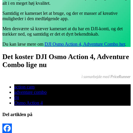
alt i en meget høj kvalitet.
Samtidig er kameraet let at bruge, og der er masser af kreative
muligheder i den medfølgende app.
Men desværre så kræver kameraet at du har en DJI-konti, og det
trækker ned, og samtidig er det et dyrt bekendtskab.
Du kan læse mere om
DJI Osmo Action 4, Adventure Combo her
.
Det koster DJI Osmo Action 4, Adventure
Combo lige nu
i samarbejde med
PriceRunner
action cam
adventure combo
dji
Osmo Action 4
Del artiklen på