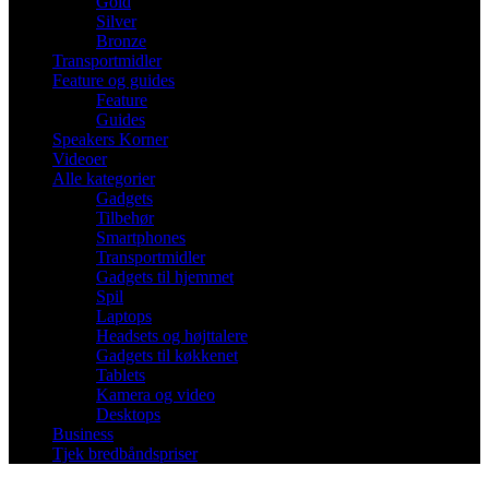
Gold
Silver
Bronze
Transportmidler
Feature og guides
Feature
Guides
Speakers Korner
Videoer
Alle kategorier
Gadgets
Tilbehør
Smartphones
Transportmidler
Gadgets til hjemmet
Spil
Laptops
Headsets og højttalere
Gadgets til køkkenet
Tablets
Kamera og video
Desktops
Business
Tjek bredbåndspriser