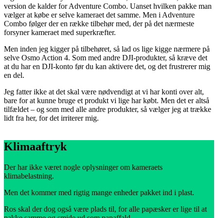
version de kalder for Adventure Combo. Uanset hvilken pakke man
vælger at købe er selve kameraet det samme. Men i Adventure
Combo følger der en række tilbehør med, der på det nærmeste
forsyner kameraet med superkræfter.
Men inden jeg kigger på tilbehøret, så lad os lige kigge nærmere på
selve Osmo Action 4. Som med andre DJI-produkter, så kræve det
at du har en DJI-konto før du kan aktivere det, og det frustrerer mig
en del.
Jeg fatter ikke at det skal være nødvendigt at vi har konti over alt,
bare for at kunne bruge et produkt vi lige har købt. Men det er altså
tilfældet – og som med alle andre produkter, så vælger jeg at trække
lidt fra her, for det irriterer mig.
Klimaaftryk
Der har ikke været nogle oplysninger om kameraets
klimabelastning.
Men det kommer med rigtig mange enheder pakket ind i plast.
Ros skal der dog også være plads til, for alle papæsker er lige til at
pakke samme og smide ud som papaffald.