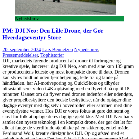
Nyhedsbrev
PM: DJI Neo: Den Lille Drone, der Gør
Hverdagseventyr Store
20. september 2024
Lars Bennetzen
Nyhedsbrev
,
Pressemeddelelser
,
Tophistorier
DJI, markedets førende producent af droner til forbrugere og
kreative sjæle, lancerer i dag DJI Neo, som med sine kun 135 gram
er producentens letteste og mest kompakte drone til dato. Dronen
kan styres fuldt ud uden fjernbetjening, lette fra og lande på
håndfladen, har AI-motivsporing og QuickShots og tilbyder
ultrastabiliseret video i 4K-opløsning med en flyvetid på op til 18
minutter. Uanset om du flyver med dronen indenfor eller udendørs,
giver propelbeskyttere den bedste beskyttelse, når du optager dine
daglige eventyr med dig selv i hovedrollen eller sammen med dine
eventyrlystne venner. Hos DJI er vores fokus at gøre det nemt og
sjovt for folk at optage deres daglige øjeblikke. Med DJI Neo har vi
samlet den nyeste teknologi i en kompakt drone, der gør det let for
alle at fange de værdifulde øjeblikke på en sikker og enkel måde.
Ferdinand Wolf, kreativ direktør hos DJI. Op og afsted med et
enkelt tryk på en knap Det kan faktisk ikke være nemmere: Med et