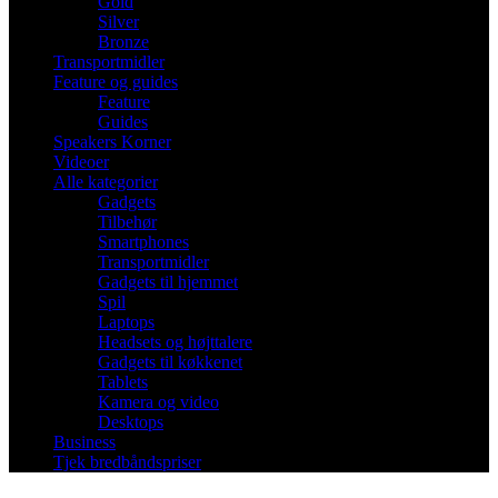
Gold
Silver
Bronze
Transportmidler
Feature og guides
Feature
Guides
Speakers Korner
Videoer
Alle kategorier
Gadgets
Tilbehør
Smartphones
Transportmidler
Gadgets til hjemmet
Spil
Laptops
Headsets og højttalere
Gadgets til køkkenet
Tablets
Kamera og video
Desktops
Business
Tjek bredbåndspriser