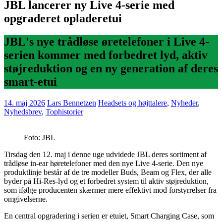
JBL lancerer ny Live 4-serie med
opgraderet opladeretui
JBL's nye trådløse øretelefoner i Live 4-
serien kommer med forbedret lyd, aktiv
støjreduktion og en ny generation af deres
smart-etui
14. maj 2026
Lars Bennetzen
Headsets og højttalere
,
Nyheder
,
Nyhedsbrev
,
Tophistorier
Foto: JBL
Tirsdag den 12. maj i denne uge udvidede JBL deres sortiment af
trådløse in-ear høretelefoner med den nye Live 4-serie. Den nye
produktlinje består af de tre modeller Buds, Beam og Flex, der alle
byder på Hi-Res-lyd og et forbedret system til aktiv støjreduktion,
som ifølge producenten skærmer mere effektivt mod forstyrrelser fra
omgivelserne.
En central opgradering i serien er etuiet, Smart Charging Case, som