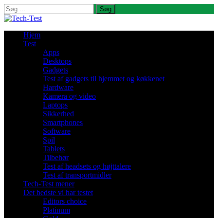
Søg
efter:
Hjem
Test
Apps
Desktops
Gadgets
Test af gadgets til hjemmet og køkkenet
Hardware
Kamera og video
Laptops
Sikkerhed
Smartphones
Software
Spil
Tablets
Tilbehør
Test af headsets og højttalere
Test af transportmidler
Tech-Test mener
Det bedste vi har testet
Editors choice
Platinum