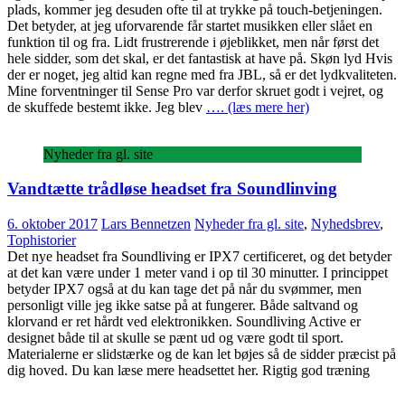
plads, kommer jeg desuden ofte til at trykke på touch-betjeningen.
Det betyder, at jeg uforvarende får startet musikken eller slået en
funktion til og fra. Lidt frustrerende i øjeblikket, men når først det
hele sidder, som det skal, er det fantastisk at have på. Skøn lyd Hvis
der er noget, jeg altid kan regne med fra JBL, så er det lydkvaliteten.
Mine forventninger til Sense Pro var derfor skruet godt i vejret, og
de skuffede bestemt ikke. Jeg blev
…. (læs mere her)
Nyheder fra gl. site
Vandtætte trådløse headset fra Soundlinving
6. oktober 2017
Lars Bennetzen
Nyheder fra gl. site
,
Nyhedsbrev
,
Tophistorier
Det nye headset fra Soundliving er IPX7 certificeret, og det betyder
at det kan være under 1 meter vand i op til 30 minutter. I princippet
betyder IPX7 også at du kan tage det på når du svømmer, men
personligt ville jeg ikke satse på at fungerer. Både saltvand og
klorvand er ret hårdt ved elektronikken. Soundliving Active er
designet både til at skulle se pænt ud og være godt til sport.
Materialerne er slidstærke og de kan let bøjes så de sidder præcist på
dig hoved. Du kan læse mere headsettet her. Rigtig god træning