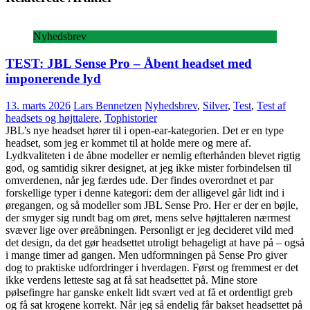
Nyhedsbrev
TEST: JBL Sense Pro – Åbent headset med
imponerende lyd
13. marts 2026
Lars Bennetzen
Nyhedsbrev
,
Silver
,
Test
,
Test af
headsets og højttalere
,
Tophistorier
JBL’s nye headset hører til i open-ear-kategorien. Det er en type
headset, som jeg er kommet til at holde mere og mere af.
Lydkvaliteten i de åbne modeller er nemlig efterhånden blevet rigtig
god, og samtidig sikrer designet, at jeg ikke mister forbindelsen til
omverdenen, når jeg færdes ude. Der findes overordnet et par
forskellige typer i denne kategori: dem der alligevel går lidt ind i
øregangen, og så modeller som JBL Sense Pro. Her er der en bøjle,
der smyger sig rundt bag om øret, mens selve højttaleren nærmest
svæver lige over øreåbningen. Personligt er jeg decideret vild med
det design, da det gør headsettet utroligt behageligt at have på – også
i mange timer ad gangen. Men udformningen på Sense Pro giver
dog to praktiske udfordringer i hverdagen. Først og fremmest er det
ikke verdens letteste sag at få sat headsettet på. Mine store
pølsefingre har ganske enkelt lidt svært ved at få et ordentligt greb
og få sat krogene korrekt. Når jeg så endelig får bakset headsettet på