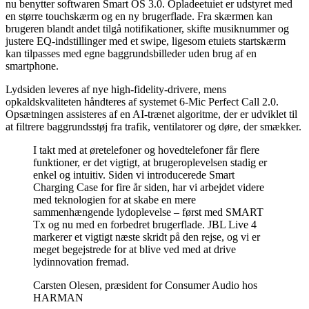
nu benytter softwaren Smart OS 3.0. Opladeetuiet er udstyret med
en større touchskærm og en ny brugerflade. Fra skærmen kan
brugeren blandt andet tilgå notifikationer, skifte musiknummer og
justere EQ-indstillinger med et swipe, ligesom etuiets startskærm
kan tilpasses med egne baggrundsbilleder uden brug af en
smartphone.
Lydsiden leveres af nye high-fidelity-drivere, mens
opkaldskvaliteten håndteres af systemet 6-Mic Perfect Call 2.0.
Opsætningen assisteres af en AI-trænet algoritme, der er udviklet til
at filtrere baggrundsstøj fra trafik, ventilatorer og døre, der smækker.
I takt med at øretelefoner og hovedtelefoner får flere
funktioner, er det vigtigt, at brugeroplevelsen stadig er
enkel og intuitiv. Siden vi introducerede Smart
Charging Case for fire år siden, har vi arbejdet videre
med teknologien for at skabe en mere
sammenhængende lydoplevelse – først med SMART
Tx og nu med en forbedret brugerflade. JBL Live 4
markerer et vigtigt næste skridt på den rejse, og vi er
meget begejstrede for at blive ved med at drive
lydinnovation fremad.
Carsten Olesen, præsident for Consumer Audio hos
HARMAN