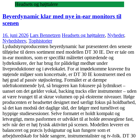
Headsets og højttalere
Beyerdynamic klar med nye in-ear monitors til
scenen
16. juni 2026
Lars Bennetzen
Headsets og højttalere
,
Nyheder
,
Nyhedsbrev
,
Tophistorier
Lydudstyrsproducenten beyerdynamic har præsenteret den seneste
tilføjelse til deres sortiment med modellen DT 30 IE. Der er tale om
in-ear monitors, som er specifikt målrettet optrædende og
lydteknikere, der har brug for pålideligt medhør under
liveproduktioner og i øvelokalet. For at imødekomme kravene fra
støjende miljøer som koncertsale, er DT 30 IE konstrueret med en
høj grad af passiv støjisolering. Formålet er at dæmpe
udefrakommende lyd, så brugeren kan fokusere på lydmikset –
uanset om det gælder vokal, backing tracks eller instrumenter – uden
at være tvunget til at skrue volumen op på ekstreme niveauer. Ifølge
producenten er headsettet designet med særligt fokus på holdbarhed,
så det kan modstå det daglige slid, der følger med turnélivet og
hyppige studiesessioner. Selve formatet er holdt kompakt og
letvægtigt, mens pasformen er udviklet til at holde øresneglene fast,
selv når der er høj fysisk aktivitet på scenen. Modellen leverer en
balanceret og præcis lydsignatur og kan fungere som et
arbejdsredskab for både sangere, instrumentalister og tv-folk. DT 30