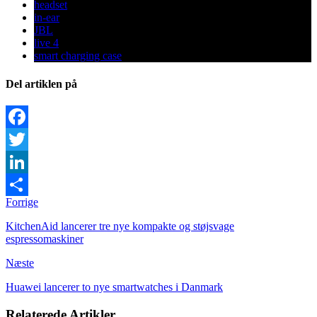
headset
in-ear
JBL
live 4
smart charging case
Del artiklen på
Facebook
Twitter
LinkedIn
Forrige
Share
KitchenAid lancerer tre nye kompakte og støjsvage
espressomaskiner
Næste
Huawei lancerer to nye smartwatches i Danmark
Relaterede Artikler