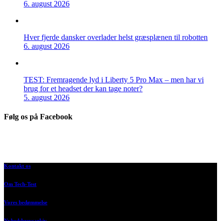
6. august 2026
Hver fjerde dansker overlader helst græsplænen til robotten
6. august 2026
TEST: Fremragende lyd i Liberty 5 Pro Max – men har vi
brug for et headset der kan tage noter?
5. august 2026
Følg os på Facebook
Kontakt os
Om Tech-Test
Vores bedømmelse
Nyhedsbrevsarkiv