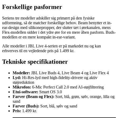
Forskellige pasformer
Seriens tre modeller adskiller sig primært på den fysiske
udformning, så de matcher forskellige behov. Beam benytter et in-
ear-design med silikonepropper, der slutter tæt i ørekanalen, mens
Flex-modellen sidder i det ydre øre for en mere åben pasform. Buds-
modellen er en mere kompakt in-ear-variant.
Alle modeller i JBL Live 4-serien er på markedet nu og kan
erhverves til en vejledende pris på 1.499 kr.
Tekniske specifikationer
Modeller:
JBL Live Buds 4, Live Beam 4 og Live Flex 4
Lyd:
Hi-Res-lyd med high-fidelity-drivere og aktiv
støjreduktion
Mikrofon:
6-Mic Perfect Call 2.0 med AI-støjfiltrering
Etui-software:
Smart OS 3.0
Farver (Beam og Flex):
Sort, blå, grøn, sølv, orange, lilla og
sand
Farver (Buds):
Sort, blå, sølv og sand
Pris:
1.499 kr.