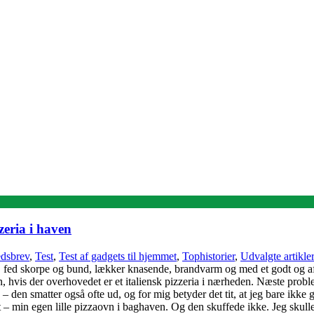
eria i haven
dsbrev
,
Test
,
Test af gadgets til hjemmet
,
Tophistorier
,
Udvalgte artikler
 fed skorpe og bund, lækker knasende, brandvarm og med et godt og afs
en, hvis der overhovedet er et italiensk pizzeria i nærheden. Næste prob
den smatter også ofte ud, og for mig betyder det tit, at jeg bare ikke g
ret – min egen lille pizzaovn i baghaven. Og den skuffede ikke. Jeg skull