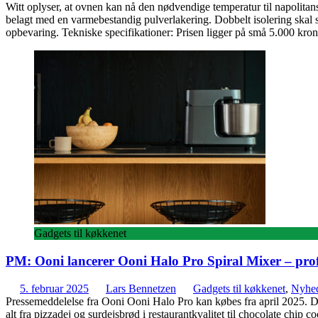
Witt oplyser, at ovnen kan nå den nødvendige temperatur til napolitans
belagt med en varmebestandig pulverlakering. Dobbelt isolering skal si
opbevaring. Tekniske specifikationer: Prisen ligger på små 5.000 kro
Gadgets til køkkenet
PM: Ooni lancerer Ooni Halo Pro Spiral Mixer – pro
5. februar 2025
Lars Bennetzen
Gadgets til køkkenet
,
Nyhed
Pressemeddelelse fra Ooni Ooni Halo Pro kan købes fra april 2025. D
alt fra pizzadej og surdejsbrød i restaurantkvalitet til chocolate chi