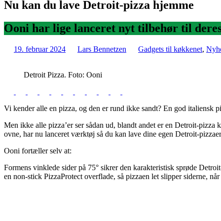
Nu kan du lave Detroit-pizza hjemme
Ooni har lige lanceret nyt tilbehør til der
19. februar 2024
Lars Bennetzen
Gadgets til køkkenet
,
Nyhe
Detroit Pizza. Foto: Ooni
Vi kender alle en pizza, og den er rund ikke sandt? En god italiensk p
Men ikke alle pizza’er ser sådan ud, blandt andet er en Detroit-pizza 
ovne, har nu lanceret værktøj så du kan lave dine egen Detroit-pizzae
Ooni fortæller selv at:
Formens vinklede sider på 75° sikrer den karakteristisk sprøde Detroi
en non-stick PizzaProtect overflade, så pizzaen let slipper siderne, n