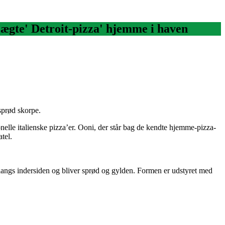
n 'ægte' Detroit-pizza' hjemme i haven
 sprød skorpe.
onelle italienske pizza’er. Ooni, der står bag de kendte hjemme-pizza-
tel.
 langs indersiden og bliver sprød og gylden. Formen er udstyret med