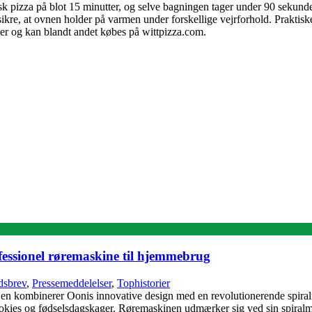
k pizza på blot 15 minutter, og selve bagningen tager under 90 sekunder
kre, at ovnen holder på varmen under forskellige vejrforhold. Praktiske
ner og kan blandt andet købes på wittpizza.com.
fessionel røremaskine til hjemmebrug
sbrev
,
Pressemeddelelser
,
Tophistorier
en kombinerer Oonis innovative design med en revolutionerende spiral
p cookies og fødselsdagskager. Røremaskinen udmærker sig ved sin spiralm