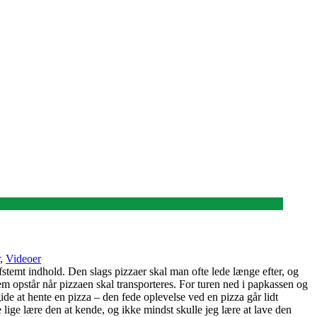
,
Videoer
temt indhold. Den slags pizzaer skal man ofte lede længe efter, og
lem opstår når pizzaen skal transporteres. For turen ned i papkassen og
ide at hente en pizza – den fede oplevelse ved en pizza går lidt
e lige lære den at kende, og ikke mindst skulle jeg lære at lave den