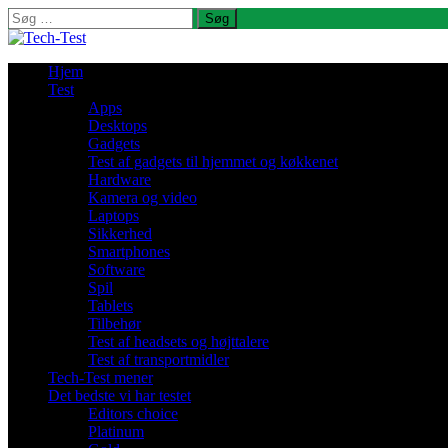
Søg
efter:
Hjem
Test
Apps
Desktops
Gadgets
Test af gadgets til hjemmet og køkkenet
Hardware
Kamera og video
Laptops
Sikkerhed
Smartphones
Software
Spil
Tablets
Tilbehør
Test af headsets og højttalere
Test af transportmidler
Tech-Test mener
Det bedste vi har testet
Editors choice
Platinum