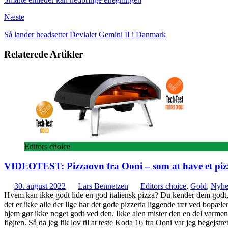
Næste
Så lander headsettet Devialet Gemini II i Danmark
Relaterede Artikler
Editors choice
VIDEOTEST: Pizzaovn fra Ooni – som at have et pizz
30. august 2022
Lars Bennetzen
Editors choice
,
Gold
,
Nyhe
Hvem kan ikke godt lide en god italiensk pizza? Du kender dem godt,
det er ikke alle der lige har det gode pizzeria liggende tæt ved bopæl
hjem gør ikke noget godt ved den. Ikke alen mister den en del varmen – 
fløjten. Så da jeg fik lov til at teste Koda 16 fra Ooni var jeg begejst