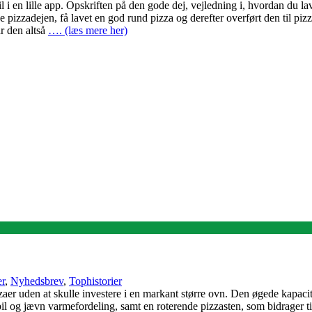
il i en lille app. Opskriften på den gode dej, vejledning i, hvordan du l
 pizzadejen, få lavet en god rund pizza og derefter overført den til pizz
r den altså
…. (læs mere her)
r
,
Nyhedsbrev
,
Tophistorier
er uden at skulle investere i en markant større ovn. Den øgede kapacit
il og jævn varmefordeling, samt en roterende pizzasten, som bidrager til