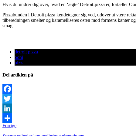
Hvis du undrer dig over, hvad en ‘ægte’ Detroit-pizza er, fortæller Oo
Pizzabunden i Detroit pizza kendetegner sig ved, udover at være rekta
tilberedningen smelter og karamelliseres osten mod formens kanter og g
smag.
detroit pizza
ooni
pizza
Del artiklen på
Facebook
Twitter
LinkedIn
Forrige
Share
Smarte enheder kan nedbringe elregningen