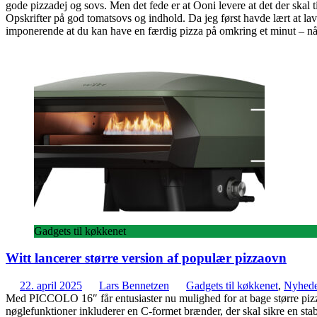
gode pizzadej og sovs. Men det fede er at Ooni levere at det der skal t
Opskrifter på god tomatsovs og indhold. Da jeg først havde lært at lave
imponerende at du kan have en færdig pizza på omkring et minut – nå
Gadgets til køkkenet
Witt lancerer større version af populær pizzaovn
22. april 2025
Lars Bennetzen
Gadgets til køkkenet
,
Nyhede
Med PICCOLO 16″ får entusiaster nu mulighed for at bage større pizza
nøglefunktioner inkluderer en C-formet brænder, der skal sikre en stab