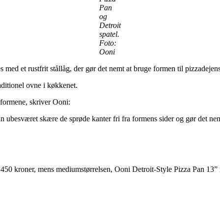
Pan
og
Detroit
spatel.
Foto:
Ooni
s med et rustfrit stållåg, der gør det nemt at bruge formen til pizzadejen
aditionel ovne i køkkenet.
aformene, skriver Ooni:
n ubesværet skære de sprøde kanter fri fra formens sider og gør det ne
ng 450 kroner, mens mediumstørrelsen, Ooni Detroit-Style Pizza Pan 13”