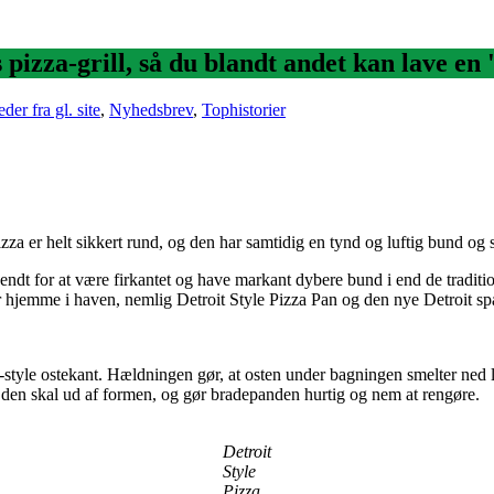
es pizza-grill, så du blandt andet kan lave e
der fra gl. site
,
Nyhedsbrev
,
Tophistorier
izza er helt sikkert rund, og den har samtidig en tynd og luftig bund og
kendt for at være firkantet og have markant dybere bund i end de traditi
r hjemme i haven, nemlig Detroit Style Pizza Pan og den nye Detroit spa
t-style ostekant. Hældningen gør, at osten under bagningen smelter ned
år den skal ud af formen, og gør bradepanden hurtig og nem at rengøre.
Detroit
Style
Pizza