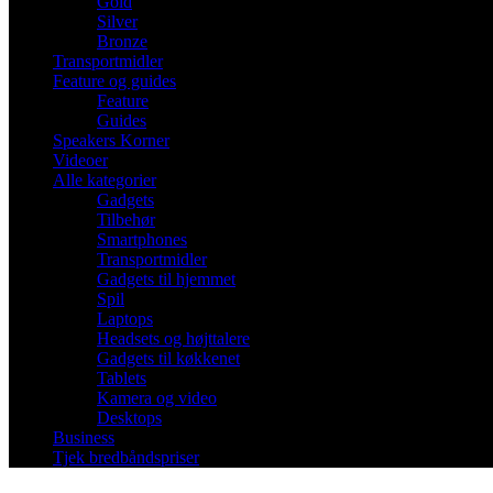
Gold
Silver
Bronze
Transportmidler
Feature og guides
Feature
Guides
Speakers Korner
Videoer
Alle kategorier
Gadgets
Tilbehør
Smartphones
Transportmidler
Gadgets til hjemmet
Spil
Laptops
Headsets og højttalere
Gadgets til køkkenet
Tablets
Kamera og video
Desktops
Business
Tjek bredbåndspriser