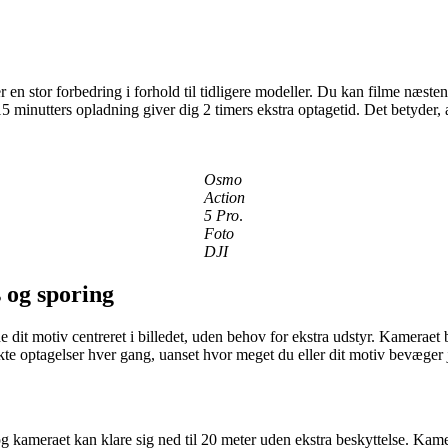
r en stor forbedring i forhold til tidligere modeller. Du kan filme næst
15 minutters opladning giver dig 2 timers ekstra optagetid. Det betyder,
Osmo
Action
5 Pro
.
Foto
DJI
 og sporing
it motiv centreret i billedet, uden behov for ekstra udstyr. Kameraet b
fekte optagelser hver gang, uanset hvor meget du eller dit motiv bevæger j
g kameraet kan klare sig ned til 20 meter uden ekstra beskyttelse. Kame