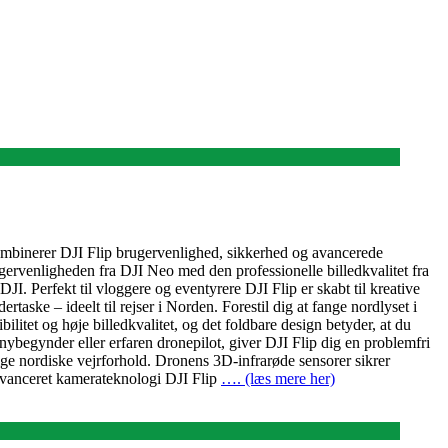
mbinerer DJI Flip brugervenlighed, sikkerhed og avancerede
rugervenligheden fra DJI Neo med den professionelle billedkvalitet fra
JI. Perfekt til vloggere og eventyrere DJI Flip er skabt til kreative
aske – ideelt til rejser i Norden. Forestil dig at fange nordlyset i
litet og høje billedkvalitet, og det foldbare design betyder, at du
ybegynder eller erfaren dronepilot, giver DJI Flip dig en problemfri
elige nordiske vejrforhold. Dronens 3D-infrarøde sensorer sikrer
 avanceret kamerateknologi DJI Flip
…. (læs mere her)