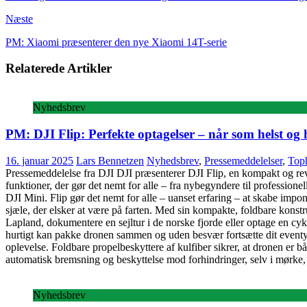
Næste
PM: Xiaomi præsenterer den nye Xiaomi 14T-serie
Relaterede Artikler
Nyhedsbrev
PM: DJI Flip: Perfekte optagelser – når som helst og 
16. januar 2025
Lars Bennetzen
Nyhedsbrev
,
Pressemeddelelser
,
Toph
Pressemeddelelse fra DJI DJI præsenterer DJI Flip, en kompakt og r
funktioner, der gør det nemt for alle – fra nybegyndere til profession
DJI Mini. Flip gør det nemt for alle – uanset erfaring – at skabe impon
sjæle, der elsker at være på farten. Med sin kompakte, foldbare konstru
Lapland, dokumentere en sejltur i de norske fjorde eller optage en cyk
hurtigt kan pakke dronen sammen og uden besvær fortsætte dit eventyr 
oplevelse. Foldbare propelbeskyttere af kulfiber sikrer, at dronen er b
automatisk bremsning og beskyttelse mod forhindringer, selv i mørke
Nyhedsbrev