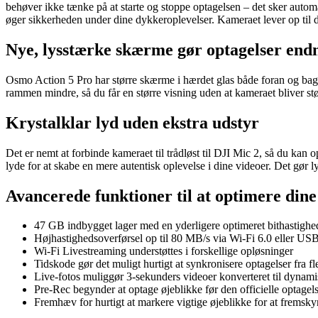
behøver ikke tænke på at starte og stoppe optagelsen – det sker auto
øger sikkerheden under dine dykkeroplevelser. Kameraet lever op til de
Nye, lysstærke skærme gør optagelser end
Osmo Action 5 Pro har større skærme i hærdet glas både foran og bagp
rammen mindre, så du får en større visning uden at kameraet bliver stø
Krystalklar lyd uden ekstra udstyr
Det er nemt at forbinde kameraet til trådløst til DJI Mic 2, så du kan 
lyde for at skabe en mere autentisk oplevelse i dine videoer. Det gør l
Avancerede funktioner til at optimere dine
47 GB indbygget lager med en yderligere optimeret bithastighed t
Højhastighedsoverførsel op til 80 MB/s via Wi-Fi 6.0 eller US
Wi-Fi Livestreaming understøttes i forskellige opløsninger
Tidskode gør det muligt hurtigt at synkronisere optagelser fra f
Live-fotos muliggør 3-sekunders videoer konverteret til dynami
Pre-Rec begynder at optage øjeblikke før den officielle optagels
Fremhæv for hurtigt at markere vigtige øjeblikke for at fremsk