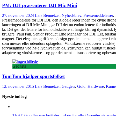
PM: DJI præsenterer DJI Mic Mini
27. november 2024
Lars Bennetzen
Nyhedsbrev
,
Pressemeddelelser
,
Pressemeddelelse for DJI DJI, den globale leder inden for civile dron
lanceringen af DJI Mic Mini gør DJI det nu endnu lettere for indholdss
kr. Det gør det lettere for indholdsskabere at fange klar og dynamisk l
brugere. Paul Pan, Senior Product Line Manager hos DJI. Let, bærbar o
magnet. Det elegante og diskrete design gør den nem at integrere i ethv
som messer eller udendørs optagelser. Vindskærme reducerer vindstøj 
forvrængning ved høje lydniveauer, og lydstyrken kan hurtigt juster
adaptere og vindskærme – og gør det nemt at transportere og opbevare 
Gadgets
TomTom hjælper sportsfolket
12. november 2015
Lars Bennetzen
Gadgets
,
Gold
,
Hardware
,
Kamer
Nyeste indlæg
TEST: Googles nye højttaler – skøn for alle i Googles økosyst