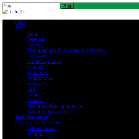
Søg
efter:
Hjem
Test
Apps
Desktops
Gadgets
Test af gadgets til hjemmet og køkkenet
Hardware
Kamera og video
Laptops
Sikkerhed
Smartphones
Software
Spil
Tablets
Tilbehør
Test af headsets og højttalere
Test af transportmidler
Tech-Test mener
Det bedste vi har testet
Editors choice
Platinum