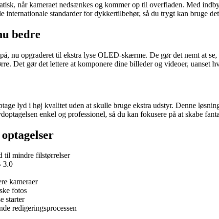
matisk, når kameraet nedsænkes og kommer op til overfladen. Med indby
 internationale standarder for dykkertilbehør, så du trygt kan bruge de
nu bedre
å, nu opgraderet til ekstra lyse OLED-skærme. De gør det nemt at se, hv
rre. Det gør det lettere at komponere dine billeder og videoer, uanset hv
optage lyd i høj kvalitet uden at skulle bruge ekstra udstyr. Denne løsni
ydoptagelsen enkel og professionel, så du kan fokusere på at skabe fanta
 optagelser
il mindre filstørrelser
B 3.0
lere kameraer
ske fotos
e starter
ynde redigeringsprocessen