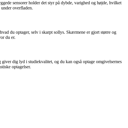
ggede sensorer holder det styr på dybde, varighed og højde, hvilket
t under overfladen.
ad du optager, selv i skarpt sollys. Skærmene er gjort større og
or du er.
ng giver dig lyd i studiekvalitet, og du kan også optage omgivelsernes
stiske optagelser.