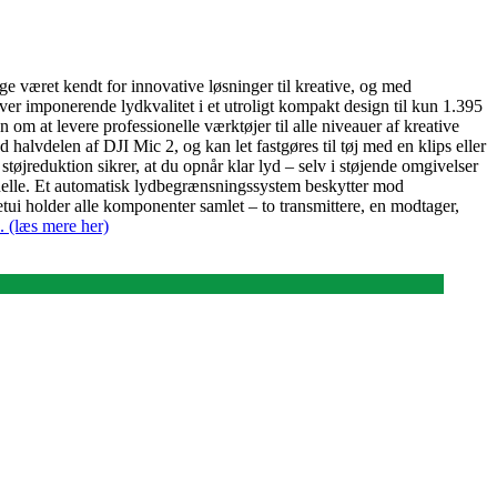
e været kendt for innovative løsninger til kreative, og med
ver imponerende lydkvalitet i et utroligt kompakt design til kun 1.395
 om at levere professionelle værktøjer til alle niveauer af kreative
alvdelen af DJI Mic 2, og kan let fastgøres til tøj med en klips eller
tøjreduktion sikrer, at du opnår klar lyd – selv i støjende omgivelser
onelle. Et automatisk lydbegrænsningssystem beskytter mod
i holder alle komponenter samlet – to transmittere, en modtager,
 (læs mere her)