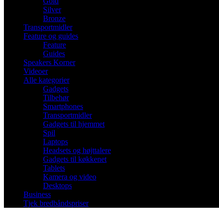
Gold
Silver
Bronze
Transportmidler
Feature og guides
Feature
Guides
Speakers Korner
Videoer
Alle kategorier
Gadgets
Tilbehør
Smartphones
Transportmidler
Gadgets til hjemmet
Spil
Laptops
Headsets og højttalere
Gadgets til køkkenet
Tablets
Kamera og video
Desktops
Business
Tjek bredbåndspriser