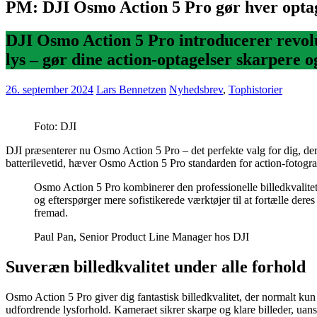
PM: DJI Osmo Action 5 Pro gør hver optag
DJI Osmo Action 5 Pro introducerer revolu
lys – gør dine action-optagelser skarpere o
26. september 2024
Lars Bennetzen
Nyhedsbrev
,
Tophistorier
Foto: DJI
DJI præsenterer nu Osmo Action 5 Pro – det perfekte valg for dig, de
batterilevetid, hæver Osmo Action 5 Pro standarden for action-fotograf
Osmo Action 5 Pro kombinerer den professionelle billedkvalitet
og efterspørger mere sofistikerede værktøjer til at fortælle dere
fremad.
Paul Pan, Senior Product Line Manager hos DJI
Suveræn billedkvalitet under alle forhold
Osmo Action 5 Pro giver dig fantastisk billedkvalitet, der normalt kun
udfordrende lysforhold. Kameraet sikrer skarpe og klare billeder, uans