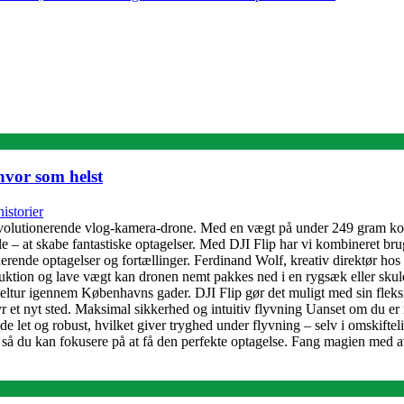
hvor som helst
istorier
evolutionerende vlog-kamera-drone. Med en vægt på under 249 gram ko
elle – at skabe fantastiske optagelser. Med DJI Flip har vi kombineret b
erende optagelser og fortællinger. Ferdinand Wolf, kreativ direktør hos D
ktion og lave vægt kan dronen nemt pakkes ned i en rygsæk eller skuldert
eltur igennem Københavns gader. DJI Flip gør det muligt med sin fleksibi
et nyt sted. Maksimal sikkerhed og intuitiv flyvning Uanset om du er n
åde let og robust, hvilket giver tryghed under flyvning – selv i omskift
, så du kan fokusere på at få den perfekte optagelse. Fang magien med