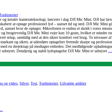
Tophistorier
er og kreativ kamerateknologi, lancerer i dag DJI Mic Mini. DJI har læng
kabere at optage professionel lyd – uanset tid og sted. DJI Mic Mini gi
yd, uanset hvor de optager. Mikrofonen er endnu et skridt i vores mission
g brugervenlig DJI Mic Mini vejer kun 10 gram, hvilket er mindre end h
ert setup, samtidig med at den sikrer komfort ved brug. To niveauer af s
markant og sikrer, at udendørs optagelser fremstår skarpe og professi
es med en drejeknap på modtager-enheden. Det medfølgende opladningsetu
udstyret. Detaljerig og stabil lydoptagelse DJI Mic Mini er udstyret
….
a og video
,
Silver
,
Test
,
Tophistorier
,
Udvalgte artikler
em