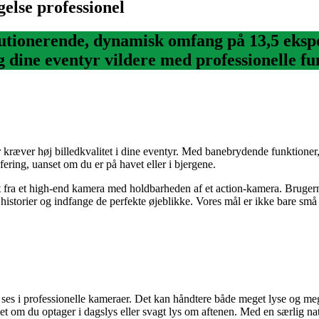
else professionel
tionerende, dynamisk omfang på 13,5 ekspo
g dine eventyr vildere med professionelle fu
r kræver høj billedkvalitet i dine eventyr. Med banebrydende funktion
ering, uanset om du er på havet eller i bjergene.
 fra et high-end kamera med holdbarheden af et action-kamera. Brugerne 
s historier og indfange de perfekte øjeblikke. Vores mål er ikke bare små
 ses i professionelle kameraer. Det kan håndtere både meget lyse og meg
et om du optager i dagslys eller svagt lys om aftenen. Med en særlig na