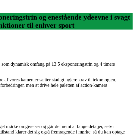
neringstrin og enestående ydeevne i svagt
nktioner til enhver sport
er, som dynamisk omfang på 13,5 eksponeringstrin og 4 timers
af vores kameraer sætter stadigt højere krav til teknologien,
 forbedringer, men at drive hele paletten af action-kamera
et mørke omgivelser og gør det nemt at fange detaljer, selv i
ttilstand klarer det sig også fremragende i mørke, så du kan optage