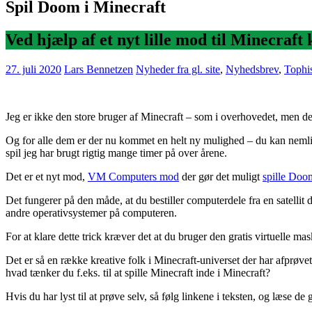
Spil Doom i Minecraft
Ved hjælp af et nyt lille mod til Minecraf
27. juli 2020
Lars Bennetzen
Nyheder fra gl. site
,
Nyhedsbrev
,
Tophis
Jeg er ikke den store bruger af Minecraft – som i overhovedet, men der
Og for alle dem er der nu kommet en helt ny mulighed – du kan neml
spil jeg har brugt rigtig mange timer på over årene.
Det er et nyt mod,
VM Computers mod
der gør det muligt
spille Doo
Det fungerer på den måde, at du bestiller computerdele fra en satell
andre operativsystemer på computeren.
For at klare dette trick kræver det at du bruger den gratis virtuelle ma
Det er så en række kreative folk i Minecraft-universet der har afprøvet
hvad tænker du f.eks. til at spille Minecraft inde i Minecraft?
Hvis du har lyst til at prøve selv, så følg linkene i teksten, og læse 