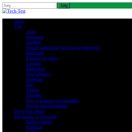
Søg
efter:
Hjem
Test
Apps
Desktops
Gadgets
Test af gadgets til hjemmet og køkkenet
Hardware
Kamera og video
Laptops
Sikkerhed
Smartphones
Software
Spil
Tablets
Tilbehør
Test af headsets og højttalere
Test af transportmidler
Tech-Test mener
Det bedste vi har testet
Editors choice
Platinum