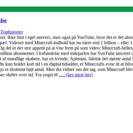
ube
,
Tophistorier
ort. Ikke blot i eget univers, men også på YouTube, hvor det er det abso
epæl: Videoer med Minecraft-indhold har nu mere end 1 billion – eller 1.0
 Og det er der stor appetit på at vise frem på som video: Minecraft-fæl
illion abonnenter. I forbindelse med milepælen har YouTube lanceret et 
af mandlige skabere, har en kvinde, Aphmau, faktisk det største antal v
e kun holder kort tid i en digital tidsalder, er Minecrafts evne til at
o et ekstremt højt antal. Men det vidner om det tag, som Minecraft blive
r skifter over tid. Fra yngst til
…. (læs mere her)