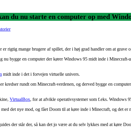
t kan du nu starte en computer op med Windo
torier
 er rigtig mange brugere af spillet, der i høj grad handler om at grave 
ig nu bygge en computer der kører Windows 95 midt inde i Minecraft-u
m
midt inde i det i forvejen virtuelle univers.
it der kredser rundt om Minecraft-verdenen, og derved bygge en compute
skine,
VirtualBox
, for at afvikle operativsystemer som f.eks. Windows 9
 med det nye mod, og fået Doom til at køre inde i Minecraft, og det er næ
de guides der står der, så kan det jo være at du selv lykkes med at køre 