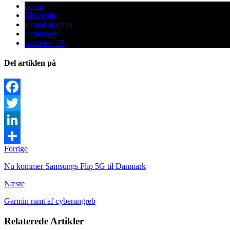
doom
Minecraft
virtual machine
virtualbox
windows 95
Del artiklen på
Facebook
Twitter
LinkedIn
Forrige
Share
Nu kommer Samsungs Flip 5G til Danmark
Næste
Garmin ramt af cyberangreb
Relaterede Artikler