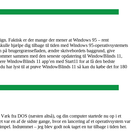
sign. Faktisk er der mange der mener at Windows 95 – rent
skulle hjælpe dig tilbage til tiden med Windows 95-operativsystemets
ven på brugergrænsefladen, ændre skrivebordets baggrund, give
et kommer sammen med den seneste opdatering til WindowBlinds 11,
nere WindowBlinds 11 app’en med Start11 for at få den bedste
 har lyst til at prøve WindowBlinds 11 så kan du købe det for 180
æk fra DOS (næsten altså), og din computer startede nu op i et
 var en af de sidste gange, hvor en lancering af et operativsystem var
mpel. Indrømmet – jeg blev godt nok taget en tur tilbage i tiden her.