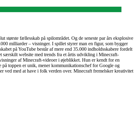
lut største fællesskab på spilområdet. Og de seneste par års eksplosive
00 milliarder – visninger. I spillet styrer man en figur, som bygger
lesskabet på YouTube består af mere end 35.000 indholdsskabere fordelt
særskilt website med trends fra et årtis udvikling i Minecraft-
isninger af Minecraft-videoer i øjeblikket. Hun er kendt for en
 blive på toppen er unik, mener kommunikationschef for Google og
r ved med at have i folk verden over. Minecraft fremelsker kreativitet