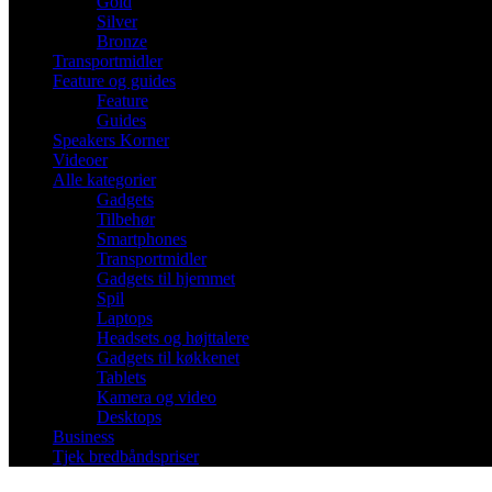
Gold
Silver
Bronze
Transportmidler
Feature og guides
Feature
Guides
Speakers Korner
Videoer
Alle kategorier
Gadgets
Tilbehør
Smartphones
Transportmidler
Gadgets til hjemmet
Spil
Laptops
Headsets og højttalere
Gadgets til køkkenet
Tablets
Kamera og video
Desktops
Business
Tjek bredbåndspriser