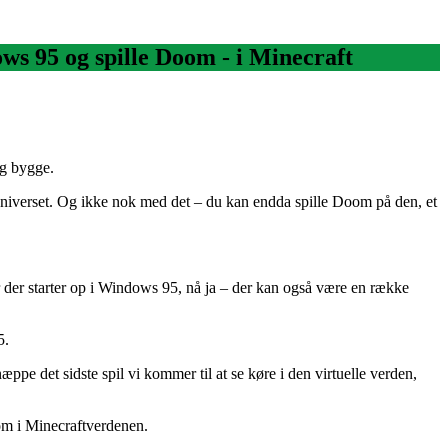
ws 95 og spille Doom - i Minecraft
og bygge.
niverset. Og ikke nok med det – du kan endda spille Doom på den, et
r der starter op i Windows 95, nå ja – der kan også være en række
5.
ppe det sidste spil vi kommer til at se køre i den virtuelle verden,
Doom i Minecraftverdenen.