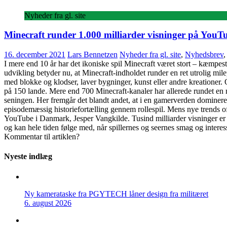
Nyheder fra gl. site
Minecraft runder 1.000 milliarder visninger på YouT
16. december 2021
Lars Bennetzen
Nyheder fra gl. site
,
Nyhedsbrev
I mere end 10 år har det ikoniske spil Minecraft været stort – kæmpest
udvikling betyder nu, at Minecraft-indholdet runder en ret utrolig mil
med blokke og klodser, laver bygninger, kunst eller andre kreationer.
på 150 lande. Mere end 700 Minecraft-kanaler har allerede rundet en m
seningen. Her fremgår det blandt andet, at i en gamerverden domineret 
episodemæssig historiefortælling gennem rollespil. Mens nye trends oft
YouTube i Danmark, Jesper Vangkilde. Tusind milliarder visninger er j
og kan hele tiden følge med, når spillernes og seernes smag og interesse
Kommentar til artiklen?
Nyeste indlæg
Ny kamerataske fra PGYTECH låner design fra militæret
6. august 2026