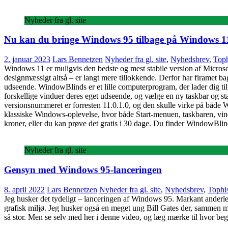
Nyheder fra gl. site
Nu kan du bringe Windows 95 tilbage på Windows 1
2. januar 2023
Lars Bennetzen
Nyheder fra gl. site
,
Nyhedsbrev
,
Toph
Windows 11 er muligvis den bedste og mest stabile version af Microso
designmæssigt altså – er langt mere tillokkende. Derfor har firamet 
udseende. WindowBlinds er et lille computerprogram, der lader dig til
forskellige vinduer deres eget udseende, og vælge en ny taskbar og 
versionsnummeret er forresten 11.0.1.0, og den skulle virke på både
klassiske Windows-oplevelse, hvor både Start-menuen, taskbaren, vi
kroner, eller du kan prøve det gratis i 30 dage. Du finder WindowBlin
Nyheder fra gl. site
Gensyn med Windows 95-lanceringen
8. april 2022
Lars Bennetzen
Nyheder fra gl. site
,
Nyhedsbrev
,
Tophis
Jeg husker det tydeligt – lanceringen af Windows 95. Markant ander
grafisk miljø. Jeg husker også en meget ung Bill Gates der, sammen me
så stor. Men se selv med her i denne video, og læg mærke til hvor bege