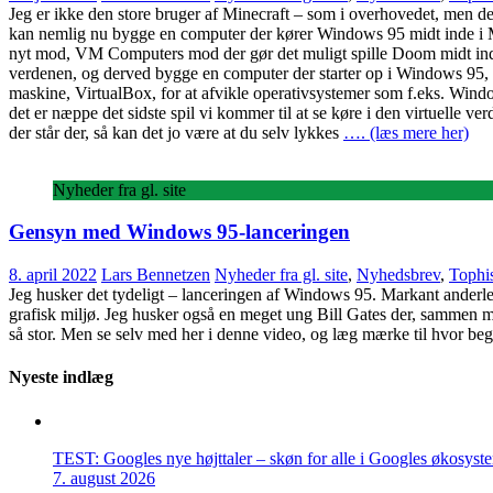
Jeg er ikke den store bruger af Minecraft – som i overhovedet, men de
kan nemlig nu bygge en computer der kører Windows 95 midt inde i Min
nyt mod, VM Computers mod der gør det muligt spille Doom midt inde i 
verdenen, og derved bygge en computer der starter op i Windows 95, nå
maskine, VirtualBox, for at afvikle operativsystemer som f.eks. Windo
det er næppe det sidste spil vi kommer til at se køre i den virtuelle ver
der står der, så kan det jo være at du selv lykkes
…. (læs mere her)
Nyheder fra gl. site
Gensyn med Windows 95-lanceringen
8. april 2022
Lars Bennetzen
Nyheder fra gl. site
,
Nyhedsbrev
,
Tophis
Jeg husker det tydeligt – lanceringen af Windows 95. Markant ander
grafisk miljø. Jeg husker også en meget ung Bill Gates der, sammen me
så stor. Men se selv med her i denne video, og læg mærke til hvor bege
Nyeste indlæg
TEST: Googles nye højttaler – skøn for alle i Googles økosyst
7. august 2026