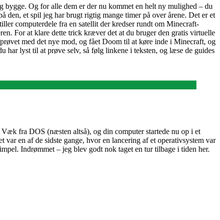
e og bygge. Og for alle dem er der nu kommet en helt ny mulighed – du
en, et spil jeg har brugt rigtig mange timer på over årene. Det er et
ller computerdele fra en satellit der kredser rundt om Minecraft-
 For at klare dette trick kræver det at du bruger den gratis virtuelle
fprøvet med det nye mod, og fået Doom til at køre inde i Minecraft, og
u har lyst til at prøve selv, så følg linkene i teksten, og læse de guides
æk fra DOS (næsten altså), og din computer startede nu op i et
 var en af de sidste gange, hvor en lancering af et operativsystem var
mpel. Indrømmet – jeg blev godt nok taget en tur tilbage i tiden her.