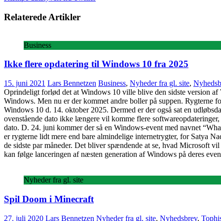
Relaterede Artikler
Business
Ikke flere opdatering til Windows 10 fra 2025
15. juni 2021
Lars Bennetzen
Business
,
Nyheder fra gl. site
,
Nyhedsb
Oprindeligt forlød det at Windows 10 ville blive den sidste version af
Windows. Men nu er der kommet andre boller på suppen. Rygterne forly
Windows 10 d. 14. oktober 2025. Dermed er der også sat en udløbsdato
ovenstående dato ikke længere vil komme flere softwareopdateringer, ik
dato. D. 24. juni kommer der så en Windows-event med navnet “What’s 
er rygterne lidt mere end bare almindelige internetrygter, for Satya
de sidste par måneder. Det bliver spændende at se, hvad Microsoft vi
kan følge lanceringen af næsten generation af Windows på deres even
Nyheder fra gl. site
Spil Doom i Minecraft
27. juli 2020
Lars Bennetzen
Nyheder fra gl. site
,
Nyhedsbrev
,
Tophis