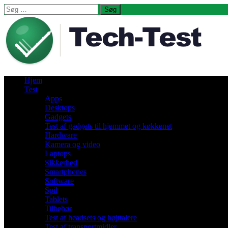
Søg
efter:
Hjem
Test
Apps
Desktops
Gadgets
Test af gadgets til hjemmet og køkkenet
Hardware
Kamera og video
Laptops
Sikkerhed
Smartphones
Software
Spil
Tablets
Tilbehør
Test af headsets og højttalere
Test af transportmidler