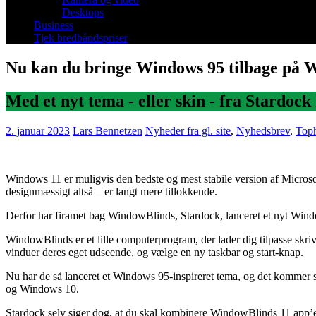
Desktops
Business
Tjek bredbåndspriser
Nu kan du bringe Windows 95 tilbage på 
Med et nyt tema - eller skin - fra Stardoc
2. januar 2023
Lars Bennetzen
Nyheder fra gl. site
,
Nyhedsbrev
,
Toph
Windows 11 er muligvis den bedste og mest stabile version af Microso
designmæssigt altså – er langt mere tillokkende.
Derfor har firamet bag WindowBlinds, Stardock, lanceret et nyt Wind
WindowBlinds er et lille computerprogram, der lader dig tilpasse skri
vinduer deres eget udseende, og vælge en ny taskbar og start-knap.
Nu har de så lanceret et Windows 95-inspireret tema, og det kommer
og Windows 10.
Stardock selv siger dog, at du skal kombinere WindowBlinds 11 app’e