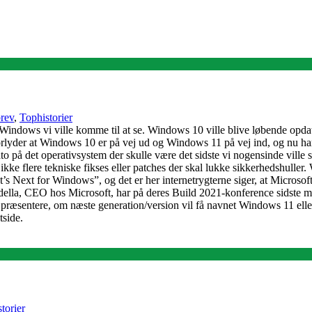
rev
,
Tophistorier
 Windows vi ville komme til at se. Windows 10 ville blive løbende opdat
der at Windows 10 er på vej ud og Windows 11 på vej ind, og nu har Mi
 på det operativsystem der skulle være det sidste vi nogensinde ville s
ke flere tekniske fikses eller patches der skal lukke sikkerhedshuller. 
Next for Windows”, og det er her internetrygterne siger, at Microsoft
 Nadella, CEO hos Microsoft, har på deres Build 2021-konference sidste
l præsentere, om næste generation/version vil få navnet Windows 11 elle
tside.
torier