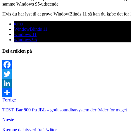
samme Windows 95-udseende.
Hvis du har lyst til at prøve WindowBlinds 11 så kan du købe det for 1
tema
WindowBlinds 11
windows 11
windows 95
Del artiklen på
Facebook
Twitter
LinkedIn
Forrige
Share
TEST: Bar 800 fra JBL – godt soundbarsystem der fylder for meget
Næste
Kæmpe datatyveri fra Twitter