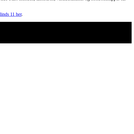
nds 11 her
.