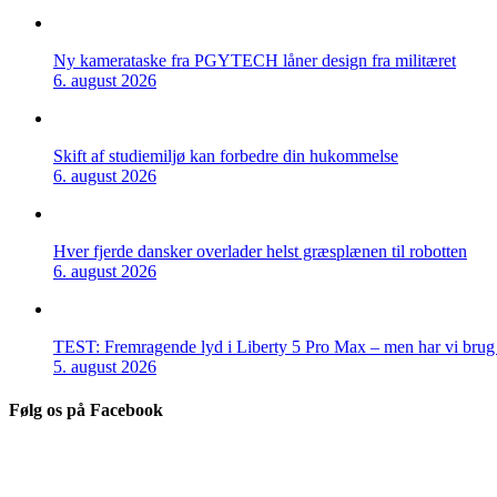
Ny kamerataske fra PGYTECH låner design fra militæret
6. august 2026
Skift af studiemiljø kan forbedre din hukommelse
6. august 2026
Hver fjerde dansker overlader helst græsplænen til robotten
6. august 2026
TEST: Fremragende lyd i Liberty 5 Pro Max – men har vi brug f
5. august 2026
Følg os på Facebook