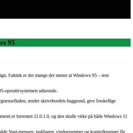
ws 95
sign. Faktisk er der mange der mener at Windows 95 – rent
95-operativsystemets udseende.
ergrænsefladen, ændre skrivebordets baggrund, give forskellige
eret er forresten 11.0.1.0, og den skulle virke på både Windows 11
 både Start-menuen, taskbaren, vinduerammer og kontrolknapper får