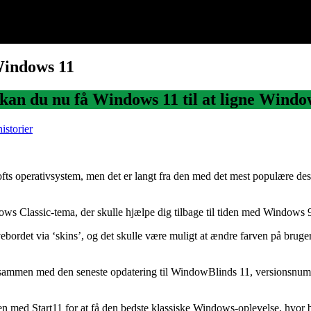
Windows 11
k kan du nu få Windows 11 til at ligne Windo
istorier
fts operativsystem, men det er langt fra den med det mest populære de
ows Classic-tema, der skulle hjælpe dig tilbage til tiden med Windows 
vebordet via ‘skins’, og det skulle være muligt at ændre farven på brug
 sammen med den seneste opdatering til WindowBlinds 11, versionsnumm
n med Start11 for at få den bedste klassiske Windows-oplevelse, hvor