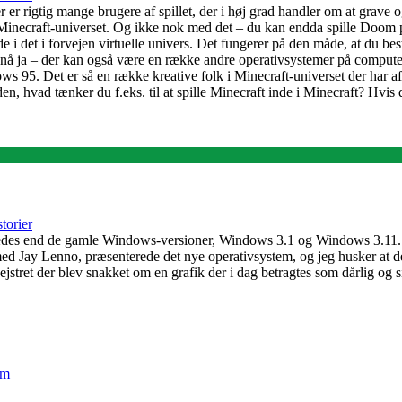
r er rigtig mange brugere af spillet, der i høj grad handler om at grav
ecraft-universet. Og ikke nok med det – du kan endda spille Doom på d
det i forvejen virtuelle univers. Det fungerer på den måde, at du besti
 ja – der kan også være en række andre operativsystemer på computeren.
ws 95. Det er så en række kreative folk i Minecraft-universet der har a
den, hvad tænker du f.eks. til at spille Minecraft inde i Minecraft? Hvis d
torier
ledes end de gamle Windows-versioner, Windows 3.1 og Windows 3.11. V
d Jay Lenno, præsenterede det nye operativsystem, og jeg husker at det
jstret der blev snakket om en grafik der i dag betragtes som dårlig og si
em