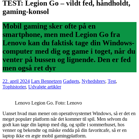
TEST: Legion Go – vildt fed, håndholdt,
gaming-konsol
Mobil gaming sker ofte på en
smartphone, men med Legion Go fra
Lenovo kan du faktisk tage din Windows-
computer med dig og game i toget, når du
venter på bussen og lignende. Den er fed
men også ret dyr
22. april 2024
Lars Bennetzen
Gadgets
,
Nyhedsbrev
,
Test
,
Tophistorier
,
Udvalgte artikler
Lenovo Legion Go. Foto: Lenovo
Uanset hvad man mener om operativsystemet Windows, så er det en
meget populær platform når det kommer til spil. Men selvom du
godt kan tage din laptop med dig, og spille i sommerhuset, hos
venner og bekendte og måske endda på din favoritcafe, så er en
laptop ikke en ægte mobil gamingplatform.