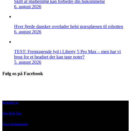
Skift af studiemiljø kan forbedre din hukommelse
6. august 2026
Hver fjerde dansker overlader helst græsplænen til robotten
6. august 2026
TEST: Fremragende lyd i Liberty 5 Pro Max – men har vi
brug for et headset der kan tage noter?
5. august 2026
Følg os på Facebook
Kontakt os
Om Tech-Test
Vores bedømmelse