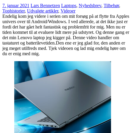
7. januar 2021
Lars Bennetzen
Laptops
,
Nyhedsbrev
,
Tilbehør
,
Tophistorier
,
Udvalgte artikler
,
Videoer
Endelig kom jeg videre i serien om mit forsøg på at flytte fra Apples
univers over til Android/Windows. I ved allerede, at det ikke just er
fordi det har gået helt fantastisk og problemfrit for mig. Men nu er
tiden kommet til at evaluere lidt mere på udstyret. Og denne gang er
det min Lenovo laptop jeg kigger på. Denne video handler om
tastaturet og batterilevetiden.Den ene er jeg glad for, den anden er
jeg meget utilfreds med. Tjek videoen og lad mig endelig høre om
du er enig med mig.