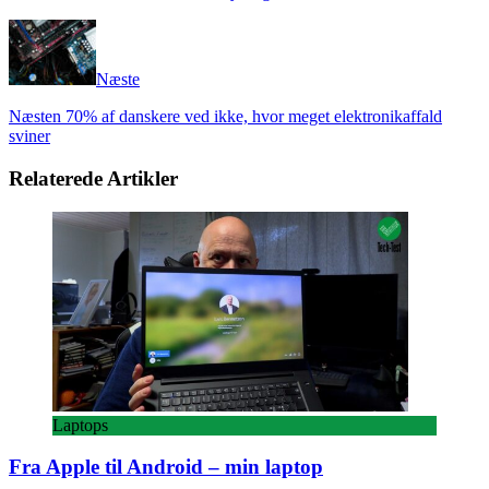
Næste
Næsten 70% af danskere ved ikke, hvor meget elektronikaffald
sviner
Relaterede Artikler
Laptops
Fra Apple til Android – min laptop