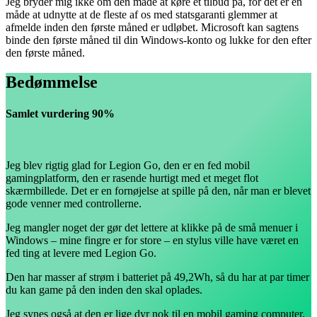
Jeg bryder mig ikke om den måde at køre et tilbud på, for det er en
måde at udnytte at de fleste af os med statsgaranti glemmer at
afmelde inden den første måned er udløbet. Microsoft kan sagtens
binde den første måned til din Windows-konto og lukke for den efter
den første måned.
Bedømmelse
Samlet vurdering 90%
Jeg blev rigtig glad for Legion Go, den er en fed mobil
gamingplatform, den er rasende hurtigt med et meget flot
skærmbillede. Det er en fornøjelse at spille på den, når man er blevet
gode venner med controllerne.
Jeg mangler noget der gør det lettere at klikke på de små menuer i
Windows – mine fingre er for store – en stylus ville have været en
fed ting at levere med Legion Go.
Den har masser af strøm i batteriet på 49,2Wh, så du har at par timer
du kan game på den inden den skal oplades.
Jeg synes også at den er lige dyr nok til en mobil gaming computer.