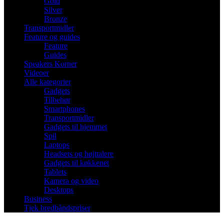
Gold
Silver
Bronze
Transportmidler
Feature og guides
Feature
Guides
Speakers Korner
Videoer
Alle kategorier
Gadgets
Tilbehør
Smartphones
Transportmidler
Gadgets til hjemmet
Spil
Laptops
Headsets og højttalere
Gadgets til køkkenet
Tablets
Kamera og video
Desktops
Business
Tjek bredbåndspriser