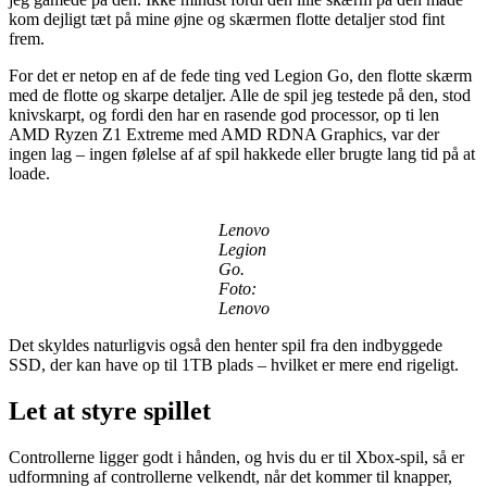
kom dejligt tæt på mine øjne og skærmen flotte detaljer stod fint
frem.
For det er netop en af de fede ting ved Legion Go, den flotte skærm
med de flotte og skarpe detaljer. Alle de spil jeg testede på den, stod
knivskarpt, og fordi den har en rasende god processor, op ti len
AMD Ryzen Z1 Extreme med AMD RDNA Graphics, var der
ingen lag – ingen følelse af af spil hakkede eller brugte lang tid på at
loade.
Lenovo
Legion
Go.
Foto:
Lenovo
Det skyldes naturligvis også den henter spil fra den indbyggede
SSD, der kan have op til 1TB plads – hvilket er mere end rigeligt.
Let at styre spillet
Controllerne ligger godt i hånden, og hvis du er til Xbox-spil, så er
udformning af controllerne velkendt, når det kommer til knapper,