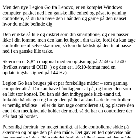
Men den nye Legion Go fra Lenovo, er en komplet Windows-
computer, pakket ned i en ganske lille enhed og påsat to gaming
controllere, så du kan have den i hånden og game på den uanset
hvor du måtte befinde dig.
Den er ikke så lille og diskret som din smartphone, og den passer
ikke i din lomme, men den kan let ligge i din taske, fordi du kan tage
controllerne af selve skærmen, så kan du faktisk gå den til at passe
ned i en ganske lille taske.
Skærmen er 8,8″ i diagonal med en opløsning på 2.560 x 1.600
(hvilket svarer til QHD+) og den er i 16:10-format med en
opdateringshastighed på 144 Hz).
Legion Go kan bruges på et par forskellige måder – som gaming
computer altså. Du kan have håndtagene sat på, og bruge den som
en lidt stor konsol. Du kan slå den indbyggede kick-stand ud,
frakoble håndtagen og bruge den på lidt afstand – de to controllere
er nemlig trådløse – eller du kan tage controlleren af, og placere den
ene i den medfølgende holder der med, så du har en controllere der
står fast på bordet.
Personligt foretrak jeg meget hurtigt, at lade controllerne sidde på
skærmen og bruge den på den måde. Det gav en fed oplevelse når
jeg gamede på den. Ikke mindst fordi den lille skærm på den måde