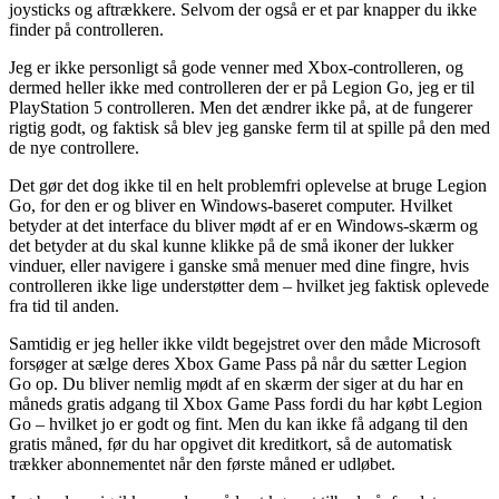
joysticks og aftrækkere. Selvom der også er et par knapper du ikke
finder på controlleren.
Jeg er ikke personligt så gode venner med Xbox-controlleren, og
dermed heller ikke med controlleren der er på Legion Go, jeg er til
PlayStation 5 controlleren. Men det ændrer ikke på, at de fungerer
rigtig godt, og faktisk så blev jeg ganske ferm til at spille på den med
de nye controllere.
Det gør det dog ikke til en helt problemfri oplevelse at bruge Legion
Go, for den er og bliver en Windows-baseret computer. Hvilket
betyder at det interface du bliver mødt af er en Windows-skærm og
det betyder at du skal kunne klikke på de små ikoner der lukker
vinduer, eller navigere i ganske små menuer med dine fingre, hvis
controlleren ikke lige understøtter dem – hvilket jeg faktisk oplevede
fra tid til anden.
Samtidig er jeg heller ikke vildt begejstret over den måde Microsoft
forsøger at sælge deres Xbox Game Pass på når du sætter Legion
Go op. Du bliver nemlig mødt af en skærm der siger at du har en
måneds gratis adgang til Xbox Game Pass fordi du har købt Legion
Go – hvilket jo er godt og fint. Men du kan ikke få adgang til den
gratis måned, før du har opgivet dit kreditkort, så de automatisk
trækker abonnementet når den første måned er udløbet.