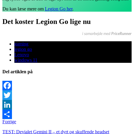
Du kan læse mere om
Legion Go her
.
Det koster Legion Go lige nu
i samarbejde med
PriceRunner
gaming
legion go
Lenovo
windows 11
Del artiklen på
Facebook
Twitter
LinkedIn
Forrige
Share
TEST: Devialet Gemini II – et dyrt og skuffende headset