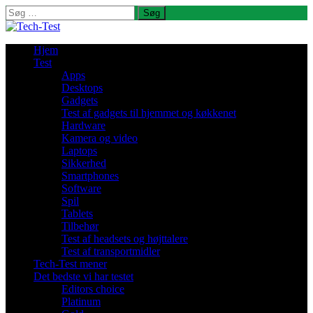
Søg
efter:
Hjem
Test
Apps
Desktops
Gadgets
Test af gadgets til hjemmet og køkkenet
Hardware
Kamera og video
Laptops
Sikkerhed
Smartphones
Software
Spil
Tablets
Tilbehør
Test af headsets og højttalere
Test af transportmidler
Tech-Test mener
Det bedste vi har testet
Editors choice
Platinum