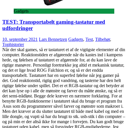
Gadgets
TEST: Transportabelt gaming-tastatur med
udfordringer
10. september 2021
Lars Bennetzen
Gadgets
,
Test
,
Tilbehør
,
Tophistorier
Når der skal games, så er tastaturet et af de vigtigste elementer af din
computer. Reaktionstiden er afgørende når du kastes ind i kampens
hede, og følelsen af tastaturet er afgørende for, at du kan lave de
rigtige manøvre. Personligt foretrække jeg altid et mekanisk tastatur,
og det er lige hvad ROG Falchion er, og så er det endda
transportabelt. Tastaturet har en superfed følelse når jeg gamer på
det. God reaktionstid, rigtig god vandring, og tasterne har den helt
rigtige følelse under spillet. Det er et RGB-tastatur og det betyder at
det kan lyse op i alle de mønstre og farver du måtte ønske, og så er
det semi-trådløst. Begge dele kræver en nærmere forklaring. For at
benytte RGB-funktionerne i tastaturet skal du bruge et program fra
Asus som du programmerer såvel farver og mønstre som makroer i.
Men det kræver at du slutter tastaturet til både med kabel og med en
lille dongle, og vupti så har du brugt to stk. usb-stik i din computer –
og på min er der altså ikke for mange i forvejen. Du kan godt bruge
tastaturet uden kabel, men så forsvinder RGB-mulighederne. Jeg