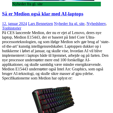
Nyheder fra gl. site
Så er Medion også klar med AI-laptops
12. januar 2024
Lars Bennetzen
Nyheder fra gl. site
,
Nyhedsbrev
,
Tophistorier
På CES lancerede Medion, der nu er ejet af Lenovo, deres nye
laptop, Medion E15443, der er baseret på Intel Core Ultra-
processorteknologien, og som ifølge Medion selv gør brug af ‘state-
of-the-art’ kunstig intelligensredskaber. Laptoppen dukker op i
butikkerne i løbet af januar, og skulle vise, hvordan AI vil blive
implementeret i laptops både til hjemmet, arbejde og på farten. Den
nye processor understøtter mere end 100 forskellige AI-
applikationer, og skulle samtidig være mindre energikrævende.
Medion E15443 understøtter også Intel Arc Graphics, som også
bruger AI-teknologi, og skulle sikre masser af gpu-ydelse.
Specifikationerne som Medion har oplyst er: