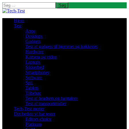
Søg
efter:
Hjem
Test
Apps
Desktops
Gadgets
Test af gadgets til hjemmet og køkkenet
Hardware
Kamera og video
Laptops
Sikkerhed
Smartphones
Software
Spil
Tablets
Tilbehør
Test af headsets og højttalere
Test af transportmidler
Tech-Test mener
Det bedste vi har testet
Editors choice
Platinum