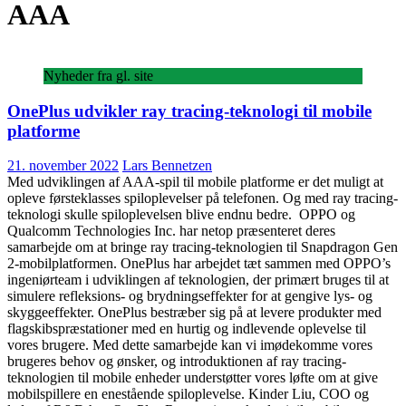
AAA
Nyheder fra gl. site
OnePlus udvikler ray tracing-teknologi til mobile
platforme
21. november 2022
Lars Bennetzen
Med udviklingen af AAA-spil til mobile platforme er det muligt at
opleve førsteklasses spiloplevelser på telefonen. Og med ray tracing-
teknologi skulle spiloplevelsen blive endnu bedre. OPPO og
Qualcomm Technologies Inc. har netop præsenteret deres
samarbejde om at bringe ray tracing-teknologien til Snapdragon Gen
2-mobilplatformen. OnePlus har arbejdet tæt sammen med OPPO’s
ingeniørteam i udviklingen af teknologien, der primært bruges til at
simulere refleksions- og brydningseffekter for at gengive lys- og
skyggeeffekter. OnePlus bestræber sig på at levere produkter med
flagskibspræstationer med en hurtig og indlevende oplevelse til
vores brugere. Med dette samarbejde kan vi imødekomme vores
brugeres behov og ønsker, og introduktionen af ray tracing-
teknologien til mobile enheder understøtter vores løfte om at give
mobilspillere en enestående spiloplevelse. Kinder Liu, COO og