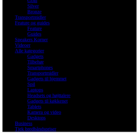
Gold
Silver
Bronze
Transportmidler
Feature og guides
Feature
Guides
Speakers Korner
Videoer
Alle kategorier
Gadgets
Tilbehør
Smartphones
Transportmidler
Gadgets til hjemmet
Spil
Laptops
Headsets og højttalere
Gadgets til køkkenet
Tablets
Kamera og video
Desktops
Business
Tjek bredbåndspriser