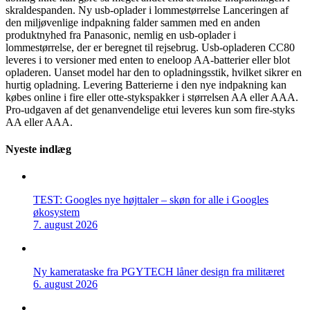
skraldespanden. Ny usb-oplader i lommestørrelse Lanceringen af
den miljøvenlige indpakning falder sammen med en anden
produktnyhed fra Panasonic, nemlig en usb-oplader i
lommestørrelse, der er beregnet til rejsebrug. Usb-opladeren CC80
leveres i to versioner med enten to eneloop AA-batterier eller blot
opladeren. Uanset model har den to opladningsstik, hvilket sikrer en
hurtig opladning. Levering Batterierne i den nye indpakning kan
købes online i fire eller otte-stykspakker i størrelsen AA eller AAA.
Pro-udgaven af det genanvendelige etui leveres kun som fire-styks
AA eller AAA.
Nyeste indlæg
TEST: Googles nye højttaler – skøn for alle i Googles
økosystem
7. august 2026
Ny kamerataske fra PGYTECH låner design fra militæret
6. august 2026