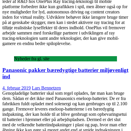
leder af R&D hos OnePlus Ray tracing-teknologi til mobile
platforme forbedrer ikke kun grafikken i spil, men åbner også op for
nye muligheder for lyd, autonomous driving og content creators
inden for virtual reality. Udviklere behøver ikke længere bruge timer
på at genskabe skygger, men kan i stedet aktivere ray tracing for at
tilføje realistiske lyseffekter til deres indhold. OnePlus vil fremover
arbejde sammen med forskellige partnere i udviklingen af ray
tracing-teknologien samt andre teknologier, der kan give mobil-
gamere en endnu bedre spiloplevelse.
Nyheder fra gl. site
Panasonic pakker bæredygtige batterier miljøvenligt
ind
4. februar 2019
Lars Bennetzen
Genopladelige batterier skal som regel oplades, før man kan bruge
dem. Sådan er det ikke med Panasonics eneloop-batterier. De er fra
fabrikken fuldt opladet med solenergi og kan genbruges op til 2.100
gange. Fremover leveres eneloop-batterierne i en bæredygtig
indpakning, der kan holde til at blive genbrugt som opbevaringsetui
til batterier i hjemmet eller på arbejdspladsen. Dermed er det slut
med de velkendte batteriindpakninger i plast og pap, hvor man efter
åbning ikke kan gøre så meget andet end at smide indpakningen i