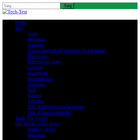
Søg
efter:
Hjem
Test
Apps
Desktops
Gadgets
Test af gadgets til hjemmet og køkkenet
Hardware
Kamera og video
Laptops
Sikkerhed
Smartphones
Software
Spil
Tablets
Tilbehør
Test af headsets og højttalere
Test af transportmidler
Tech-Test mener
Det bedste vi har testet
Editors choice
Platinum