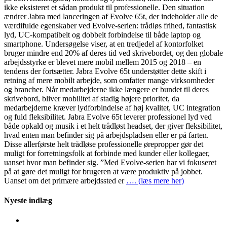
ikke eksisteret et sådan produkt til professionelle. Den situation
ændrer Jabra med lanceringen af Evolve 65t, der indeholder alle de
værdifulde egenskaber ved Evolve-serien: trådløs frihed, fantastisk
lyd, UC-kompatibelt og dobbelt forbindelse til både laptop og
smartphone. Undersøgelse viser, at en tredjedel af kontorfolket
bruger mindre end 20% af deres tid ved skrivebordet, og den globale
arbejdsstyrke er blevet mere mobil mellem 2015 og 2018 – en
tendens der fortsætter. Jabra Evolve 65t understøtter dette skift i
retning af mere mobilt arbejde, som omfatter mange virksomheder
og brancher. Når medarbejderne ikke længere er bundet til deres
skrivebord, bliver mobilitet af stadig højere prioritet, da
medarbejderne kræver lydforbindelse af høj kvalitet, UC integration
og fuld fleksibilitet. Jabra Evolve 65t leverer professionel lyd ved
både opkald og musik i et helt trådløst headset, der giver fleksibilitet,
hvad enten man befinder sig på arbejdspladsen eller er på farten.
Disse allerførste helt trådløse professionelle ørepropper gør det
muligt for forretningsfolk at forbinde med kunder eller kollegaer,
uanset hvor man befinder sig. ”Med Evolve-serien har vi fokuseret
på at gøre det muligt for brugeren at være produktiv på jobbet.
Uanset om det primære arbejdssted er
…. (læs mere her)
Nyeste indlæg