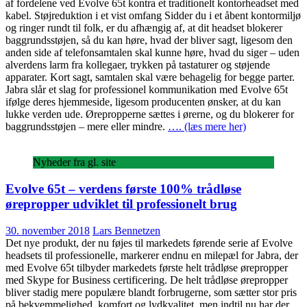
af fordelene ved Evolve 65t kontra et traditionelt kontorheadset med
kabel. Støjreduktion i et vist omfang Sidder du i et åbent kontormiljø
og ringer rundt til folk, er du afhængig af, at dit headset blokerer
baggrundsstøjen, så du kan høre, hvad der bliver sagt, ligesom den
anden side af telefonsamtalen skal kunne høre, hvad du siger – uden
alverdens larm fra kollegaer, trykken på tastaturer og støjende
apparater. Kort sagt, samtalen skal være behagelig for begge parter.
Jabra slår et slag for professionel kommunikation med Evolve 65t
ifølge deres hjemmeside, ligesom producenten ønsker, at du kan
lukke verden ude. Ørepropperne sættes i ørerne, og du blokerer for
baggrundsstøjen – mere eller mindre.
…. (læs mere her)
Nyheder fra gl. site
Evolve 65t – verdens første 100% trådløse
ørepropper udviklet til professionelt brug
30. november 2018
Lars Bennetzen
Det nye produkt, der nu føjes til markedets førende serie af Evolve
headsets til professionelle, markerer endnu en milepæl for Jabra, der
med Evolve 65t tilbyder markedets første helt trådløse ørepropper
med Skype for Business certificering. De helt trådløse ørepropper
bliver stadig mere populære blandt forbrugerne, som sætter stor pris
på bekvemmelighed, komfort og lydkvalitet, men indtil nu har der