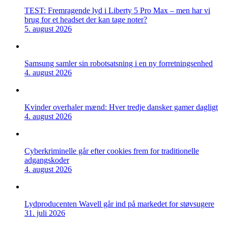
TEST: Fremragende lyd i Liberty 5 Pro Max – men har vi
brug for et headset der kan tage noter?
5. august 2026
Samsung samler sin robotsatsning i en ny forretningsenhed
4. august 2026
Kvinder overhaler mænd: Hver tredje dansker gamer dagligt
4. august 2026
Cyberkriminelle går efter cookies frem for traditionelle
adgangskoder
4. august 2026
Lydproducenten Wavell går ind på markedet for støvsugere
31. juli 2026