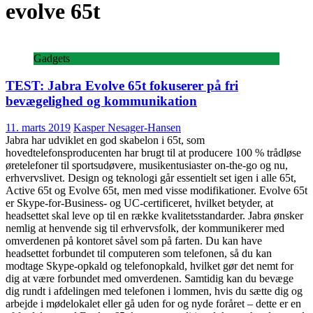
evolve 65t
Gadgets
TEST: Jabra Evolve 65t fokuserer på fri
bevægelighed og kommunikation
11. marts 2019
Kasper Nesager-Hansen
Jabra har udviklet en god skabelon i 65t, som
hovedtelefonsproducenten har brugt til at producere 100 % trådløse
øretelefoner til sportsudøvere, musikentusiaster on-the-go og nu,
erhvervslivet. Design og teknologi går essentielt set igen i alle 65t,
Active 65t og Evolve 65t, men med visse modifikationer. Evolve 65t
er Skype-for-Business- og UC-certificeret, hvilket betyder, at
headsettet skal leve op til en række kvalitetsstandarder. Jabra ønsker
nemlig at henvende sig til erhvervsfolk, der kommunikerer med
omverdenen på kontoret såvel som på farten. Du kan have
headsettet forbundet til computeren som telefonen, så du kan
modtage Skype-opkald og telefonopkald, hvilket gør det nemt for
dig at være forbundet med omverdenen. Samtidig kan du bevæge
dig rundt i afdelingen med telefonen i lommen, hvis du sætte dig og
arbejde i mødelokalet eller gå uden for og nyde foråret – dette er en