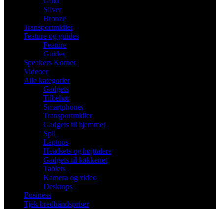
Gold
Silver
Bronze
Transportmidler
Feature og guides
Feature
Guides
Speakers Korner
Videoer
Alle kategorier
Gadgets
Tilbehør
Smartphones
Transportmidler
Gadgets til hjemmet
Spil
Laptops
Headsets og højttalere
Gadgets til køkkenet
Tablets
Kamera og video
Desktops
Business
Tjek bredbåndspriser