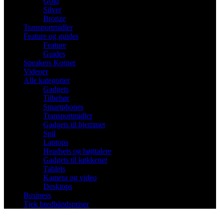
Gold
Silver
Bronze
Transportmidler
Feature og guides
Feature
Guides
Speakers Korner
Videoer
Alle kategorier
Gadgets
Tilbehør
Smartphones
Transportmidler
Gadgets til hjemmet
Spil
Laptops
Headsets og højttalere
Gadgets til køkkenet
Tablets
Kamera og video
Desktops
Business
Tjek bredbåndspriser