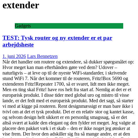
extender
Gadgets
TEST: Tysk router og ny extender er et par
arbejdsheste
1. juni 2026
Lars Bennetzen
Når det handler om routere og extendere, så dukker spørgsmålet op:
Hvor meget kan man efterhånden gøre ved dem? Udover –
naturligvis – at leve op til de nyeste WiFi-standarder, i skrivende
stund WiFi 7. Når det kommer til de routeren, Fritz!Box 5690 og
extenderen Fritz!Repeater 1700, så er svaret, lidt men ikke meget.
Men en ting skal Fritz! have ros helt fra start af. Nemlig at det er et
europæisk produkt. I disse tider med global uro og mistro til visse
lande, er det fedt med et europæisk produkt. Med det sagt, så starter
vi med at kigge på routeren. Rent designmæssigt er man bare ikke i
tvivl om at det et tysk produkt. Det er en relativ stor og kantet kasse,
og selvom design helt sikkert er en personlig smagssag, så er det
altså svært at kalde den elegant og den fylder ret meget. Jeg valgte at
placere den pakket væk i et skab – den er ikke noget jeg ønsker at
vise frem. Der hvor den adskiller sig fra så mange andre, er at den