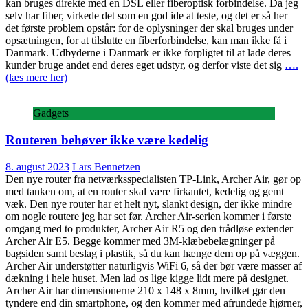
kan bruges direkte med en DSL eller fiberoptisk forbindelse. Da jeg
selv har fiber, virkede det som en god ide at teste, og det er så her
det første problem opstår: for de oplysninger der skal bruges under
opsætningen, for at tilslutte en fiberforbindelse, kan man ikke få i
Danmark. Udbyderne i Danmark er ikke forpligtet til at lade deres
kunder bruge andet end deres eget udstyr, og derfor viste det sig
….
(læs mere her)
Gadgets
Routeren behøver ikke være kedelig
8. august 2023
Lars Bennetzen
Den nye router fra netværksspecialisten TP-Link, Archer Air, gør op
med tanken om, at en router skal være firkantet, kedelig og gemt
væk. Den nye router har et helt nyt, slankt design, der ikke mindre
om nogle routere jeg har set før. Archer Air-serien kommer i første
omgang med to produkter, Archer Air R5 og den trådløse extender
Archer Air E5. Begge kommer med 3M-klæbebelægninger på
bagsiden samt beslag i plastik, så du kan hænge dem op på væggen.
Archer Air understøtter naturligvis WiFi 6, så der bør være masser af
dækning i hele huset. Men lad os lige kigge lidt mere på designet.
Archer Air har dimensionerne 210 x 148 x 8mm, hvilket gør den
tyndere end din smartphone, og den kommer med afrundede hjørner,