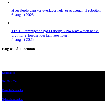
Hver fjerde dansker overlader helst græsplænen til robotten
6. august 2026
TEST: Fremragende lyd i Liberty 5 Pro Max – men har vi
brug for et headset der kan tage noter?
5. august 2026
Følg os på Facebook
Kontakt os
Om Tech-Test
Vores bedømmelse
Nyhedsbrevsarkiv