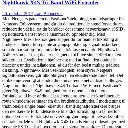
Nighthawk X4S Tri-Band WiFi Extender
26. oktober 2017
Lars Bennetzen
Med Netgears patenterede FastLane3-teknologi, som udspringer fra
Netgears Orbi-system, undgår du de traditionelle signalforstærkeres
reducerede ydelse, og du beholder det samme netværksnavn (SSID)
og kodeord, uanset hvor i hjemmet du opholder dig. Med
Nighthawk Mesh-teknologien slipper du for manuel tilkobling af
trådløse enheder til separate adgangspunkter og signalforstærkere,
som du har sat op for at udvide det trådløse netværk. Nighthawk
X4S er kompakt, og den er designet til at blive sluttet direkte til en
stikkontakt. Lysdioderne hjælper dig med at finde den optimale
placering under installationen, så du får den bedst mulige trådløse
dækning. Nighthawk Mesh-teknologien, som styrer Netgears
signalforstærkere, gør tilkoblingen til en eksisterende router let. Det
er ikke nødvendigt at ændre dine nuværende netværksindstillinger.
Nøglefunktioner i Nighthawk X4S Tri-band WIFI med FastLane3
giver Nighthawk X4S mulighed for at oprette en dedikeret
forbindelse til hver af dine eksisterende routere eller kombinerede
router-/modem-løsninger fra din bredbåndsudbyder. I modsætning til
traditionelle single-band- eller dual-band-signalforstærkere bruges
den dedikerede forbindelse ikke til andre formål, og du får derfor
optimal ydelse. Ét trådløst netværk og gnidningsfrit netværksskift er
centrale fordele ved Nighthawk X4S i modsætning til løsninger med
separate SSID’er for hovedrouter og signalforstærkere. Du undgår,