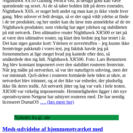
Nighthawk SX10 Gaming Switch vist, at design godt kan være
spændende og sexet. At de så taber bolden lidt på deres extender,
Nighthawk X6S, er noget helt andet og man kan jo ikke vinde hver
gang. Men udover et fedt design, så er der også vildt ydelse at finde
i de tre produkter, og her under kan du læse min anmeldelse af de tre
Nighthawk-produkter, som virkelig har øget ydelsen og stabiliteten
på mit netværk. Den ultimative router Nighthawk XR500 er tæt på
at være den ultimative router, og klart den bedste jeg har testet i år.
Det kan siges ganske kort: Ydelsen er uovertruffen – jeg kunne ikke
fremtvinge pakketab i vores test, jeg faktisk havde jeg på
fornemmelsen at lige meget hvad jeg kastede efter den, så
småkedede den sig lidt. Nighthawk XR500. Foto: Lars Bennetzen
Jeg blev konstant imponeret over den stabilitet routeren fremviste.
Når jeg målte på netværket, så var der naturligvis udsving, men det
var minimalt. QoS-delen i routeren formåede hele tiden at sikre, at
netværket blev trimmet, og at der ikke var enheder, der pludselig
ikke fik deres trafik. Alt netværk jitter og lag var væk i hele testen.
XR500 var virkelig imponerende. Hemmeligheden ligger i det nye
operativsystem Netgear har udstyret routeren med. De har nemlig
licenseret DumaOS
…. (læs mere her)
Nyheder fra gl. site
Mesh-udvidelse af hjemmenetværket med