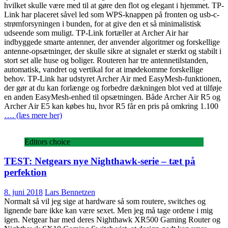
hvilket skulle være med til at gøre den flot og elegant i hjemmet. TP-
Link har placeret såvel led som WPS-knappen på fronten og usb-c-
strømforsyningen i bunden, for at give den et så minimalistisk
udseende som muligt. TP-Link fortæller at Archer Air har
indbyggede smarte antenner, der anvender algoritmer og forskellige
antenne-opsætninger, der skulle sikre at signalet er stærkt og stabilt i
stort set alle huse og boliger. Routeren har tre antennetilstanden,
automatisk, vandret og vertikal for at imødekomme forskellige
behov. TP-Link har udstyret Archer Air med EasyMesh-funktionen,
der gør at du kan forlænge og forbedre dækningen blot ved at tilføje
en anden EasyMesh-enhed til opsætningen. Både Archer Air R5 og
Archer Air E5 kan købes hu, hvor R5 får en pris på omkring 1.100
…. (læs mere her)
Editors choice
TEST: Netgears nye Nighthawk-serie – tæt på
perfektion
8. juni 2018
Lars Bennetzen
Normalt så vil jeg sige at hardware så som routere, switches og
lignende bare ikke kan være sexet. Men jeg må tage ordene i mig
igen. Netgear har med deres Nighthawk XR500 Gaming Router og