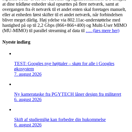
at dine trådløse enheder skal opsættes på flere netværk, samt at
overgangen fra ét netværk til et andet enten skal foretages manuelt,
eller at enheden først skifter til et andet netværk, når forbindelsen
bliver meget dårlig. Høj ydelse via 802.11ac-understøttelse med
hastighed på op til 2,2 Gbps (866+866+400) og Multi-User MIMO
(MU-MIMO) til parallel streaming af data til
…. (læs mere her)
Nyeste indlæg
TEST: Googles nye højttaler – skøn for alle i Googles
økosystem
7. august 2026
Ny kamerataske fra PGYTECH låner design fra militæret
6. august 2026
Skift af studiemiljø kan forbedre din hukommelse
6. august 2026