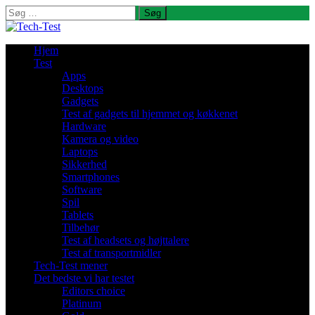
Søg
efter:
Hjem
Test
Apps
Desktops
Gadgets
Test af gadgets til hjemmet og køkkenet
Hardware
Kamera og video
Laptops
Sikkerhed
Smartphones
Software
Spil
Tablets
Tilbehør
Test af headsets og højttalere
Test af transportmidler
Tech-Test mener
Det bedste vi har testet
Editors choice
Platinum