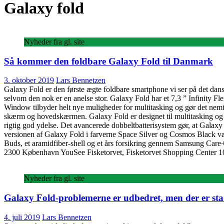
Galaxy fold
Nyheder fra gl. site
Så kommer den foldbare Galaxy Fold til Danmark
3. oktober 2019
Lars Bennetzen
Galaxy Fold er den første ægte foldbare smartphone vi ser på det dan
selvom den nok er en anelse stor. Galaxy Fold har et 7,3 ” Infinity 
Window tilbyder helt nye muligheder for multitasking og gør det nemt 
skærm og hovedskærmen. Galaxy Fold er designet til multitasking og ti
rigtig god ydelse. Det avancerede dobbeltbatterisystem gør, at Galaxy
versionen af Galaxy Fold i farverne Space Silver og Cosmos Black væ
Buds, et aramidfiber-shell og et års forsikring gennem Samsung Care+
2300 København YouSee Fisketorvet, Fisketorvet Shopping Center
Nyheder fra gl. site
Galaxy Fold-problemerne er udbedret, men der er sta
4. juli 2019
Lars Bennetzen