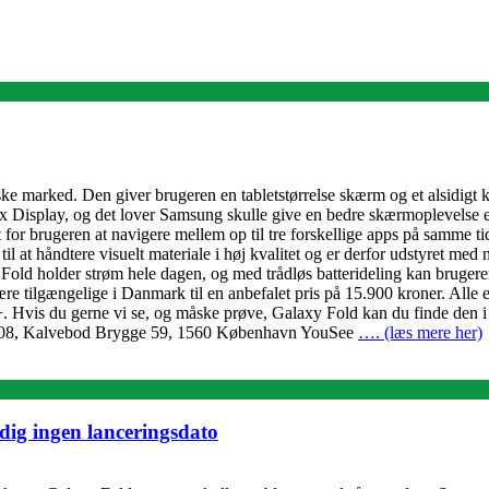
ske marked. Den giver brugeren en tabletstørrelse skærm og et alsidigt
Flex Display, og det lover Samsung skulle give en bedre skærmoplevels
for brugeren at navigere mellem op til tre forskellige apps på samme t
l at håndtere visuelt materiale i høj kvalitet og er derfor udstyret me
 Fold holder strøm hele dagen, og med trådløs batterideling kan brugere
re tilgængelige i Danmark til en anbefalet pris på 15.900 kroner. All
. Hvis du gerne vi se, og måske prøve, Galaxy Fold kan du finde den i 
 108, Kalvebod Brygge 59, 1560 København YouSee
…. (læs mere her)
dig ingen lanceringsdato