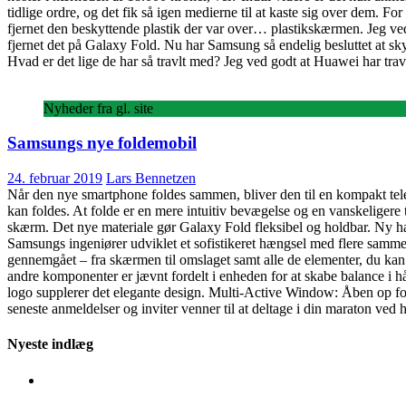
tidlige ordre, og det fik så igen medierne til at kaste sig over dem.
fjernet den beskyttende plastik der var over… plastikskærmen. Jeg ved 
fjernet det på Galaxy Fold. Nu har Samsung så endelig besluttet at sk
Hvad er det lige de har så travlt med? Jeg ved godt at Huawei har trav
Nyheder fra gl. site
Samsungs nye foldemobil
24. februar 2019
Lars Bennetzen
Når den nye smartphone foldes sammen, bliver den til en kompakt t
kan foldes. At folde er en mere intuitiv bevægelse og en vanskelige
skærm. Det nye materiale gør Galaxy Fold fleksibel og holdbar. Ny hæn
Samsungs ingeniører udviklet et sofistikeret hængsel med flere sammenko
gennemgået – fra skærmen til omslaget samt alle de elementer, du kan 
andre komponenter er jævnt fordelt i enheden for at skabe balance 
logo supplerer det elegante design. Multi-Active Window: Åben op for 
seneste anmeldelser og inviter venner til at deltage i din maraton ved 
Nyeste indlæg