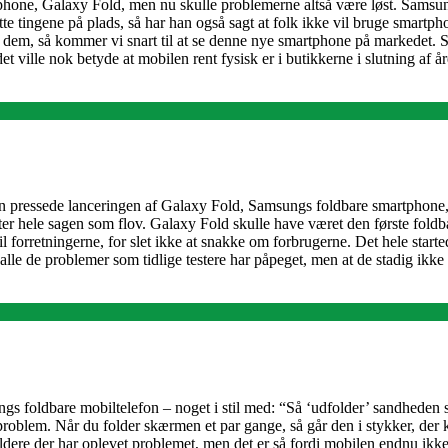
hone, Galaxy Fold, men nu skulle problemerne altså være løst. Samsung
te tingene på plads, så har han også sagt at folk ikke vil bruge smartpho
til dem, så kommer vi snart til at se denne nye smartphone på markedet. 
 ville nok betyde at mobilen rent fysisk er i butikkerne i slutning af år
an pressede lanceringen af Galaxy Fold, Samsungs foldbare smartphone, 
er hele sagen som flov. Galaxy Fold skulle have været den første foldba
il forretningerne, for slet ikke at snakke om forbrugerne. Det hele start
alle de problemer som tidlige testere har påpeget, men at de stadig ikk
ungs foldbare mobiltelefon – noget i stil med: “Så ‘udfolder’ sandheden s
roblem. Når du folder skærmen et par gange, så går den i stykker, der 
ldere der har oplevet problemet, men det er så fordi mobilen endnu ikke