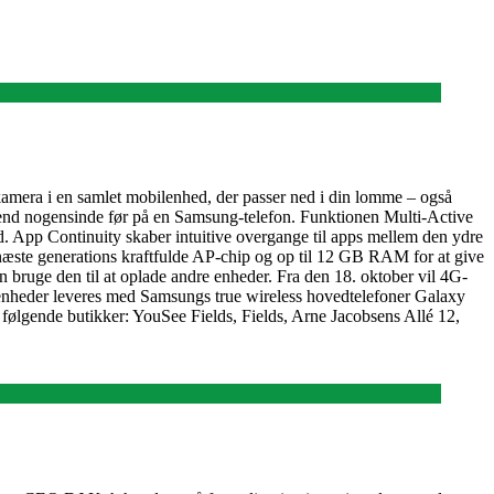
 kamera i en samlet mobilenhed, der passer ned i din lomme – også
e end nogensinde før på en Samsung-telefon. Funktionen Multi-Active
id. App Continuity skaber intuitive overgange til apps mellem den ydre
d næste generations kraftfulde AP-chip og op til 12 GB RAM for at give
n bruge den til at oplade andre enheder. Fra den 18. oktober vil 4G-
e enheder leveres med Samsungs true wireless hovedtelefoner Galaxy
følgende butikker: YouSee Fields, Fields, Arne Jacobsens Allé 12,