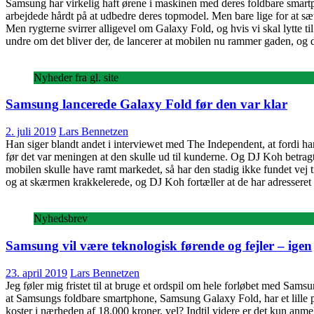
Samsung har virkelig haft ørene i maskinen med deres foldbare smartp
arbejdede hårdt på at udbedre deres topmodel. Men bare lige for at sæt
Men rygterne svirrer alligevel om Galaxy Fold, og hvis vi skal lytte 
undre om det bliver der, de lancerer at mobilen nu rammer gaden, og det
Nyheder fra gl. site
Samsung lancerede Galaxy Fold før den var klar
2. juli 2019
Lars Bennetzen
Han siger blandt andet i interviewet med The Independent, at fordi h
før det var meningen at den skulle ud til kunderne. Og DJ Koh betragt
mobilen skulle have ramt markedet, så har den stadig ikke fundet vej t
og at skærmen krakkelerede, og DJ Koh fortæller at de har adresseret 
Nyhedsbrev
Samsung vil være teknologisk førende og fejler – igen
23. april 2019
Lars Bennetzen
Jeg føler mig fristet til at bruge et ordspil om hele forløbet med Sams
at Samsungs foldbare smartphone, Samsung Galaxy Fold, har et lille p
koster i nærheden af 18.000 kroner, vel? Indtil videre er det kun anme