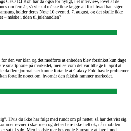
s CEO DJ Koh har da også for nyligt, i et interview, lovet at de
nes om fem år, så vi skal måske ikke lægge alt for i hvad han siger.
Samsung holder deres Note 10 event d. 7. august, og det skulle ikke
et – måske i tiden til julehandlen?
før den var klar, og det medførte at enheden blev forsinket kun dage
re smartphone på markedet, men selvom det var tilbage til april at
ede da flere journalister kunne fortælle at Galaxy Fold havde problemer
e kan fortælle noget om, hvornår den faktisk rammer markedet.
ig”. Hvis du ikke har fulgt med rundt om på nettet, så har det vist sig,
kommer revner i skærmen og det er bare ikke helt ok, når mobilen
 er sat til salg. Men i sidste uge begyndte Samsung at tage imod