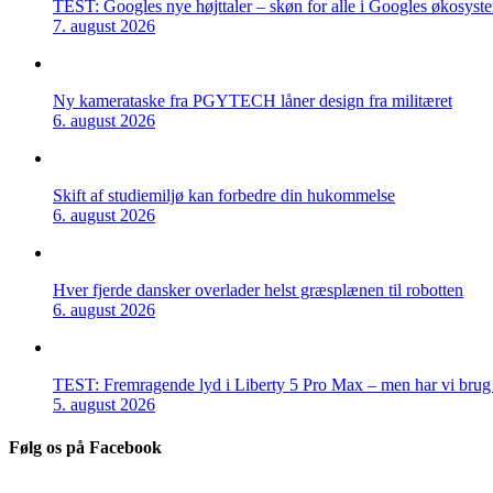
TEST: Googles nye højttaler – skøn for alle i Googles økosyst
7. august 2026
Ny kamerataske fra PGYTECH låner design fra militæret
6. august 2026
Skift af studiemiljø kan forbedre din hukommelse
6. august 2026
Hver fjerde dansker overlader helst græsplænen til robotten
6. august 2026
TEST: Fremragende lyd i Liberty 5 Pro Max – men har vi brug f
5. august 2026
Følg os på Facebook