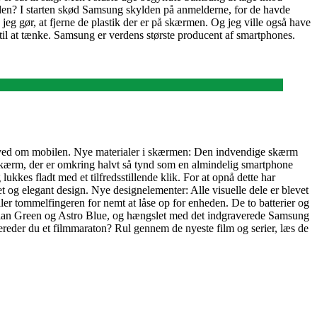
gaden? I starten skød Samsung skylden på anmelderne, for de havde
jeg gør, at fjerne de plastik der er på skærmen. Og jeg ville også have
til at tænke. Samsung er verdens største producent af smartphones.
i ved om mobilen. Nye materialer i skærmen: Den indvendige skærm
skærm, der er omkring halvt så tynd som en almindelig smartphone
kes fladt med et tilfredsstillende klik. For at opnå dette har
et og elegant design. Nye designelementer: Alle visuelle dele er blevet
ler tommelfingeren for nemt at låse op for enheden. De to batterier og
rtian Green og Astro Blue, og hængslet med det indgraverede Samsung
ereder du et filmmaraton? Rul gennem de nyeste film og serier, læs de