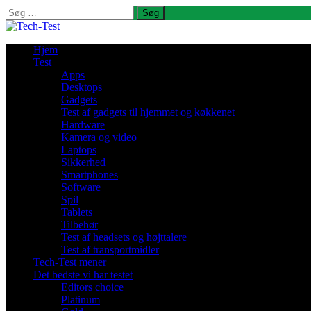
Søg
efter:
Hjem
Test
Apps
Desktops
Gadgets
Test af gadgets til hjemmet og køkkenet
Hardware
Kamera og video
Laptops
Sikkerhed
Smartphones
Software
Spil
Tablets
Tilbehør
Test af headsets og højttalere
Test af transportmidler
Tech-Test mener
Det bedste vi har testet
Editors choice
Platinum