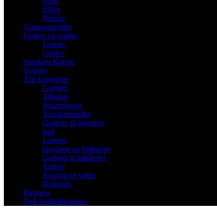
Gold
Silver
Bronze
Transportmidler
Feature og guides
Feature
Guides
Speakers Korner
Videoer
Alle kategorier
Gadgets
Tilbehør
Smartphones
Transportmidler
Gadgets til hjemmet
Spil
Laptops
Headsets og højttalere
Gadgets til køkkenet
Tablets
Kamera og video
Desktops
Business
Tjek bredbåndspriser