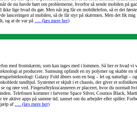
 For når de nu havde hørt om problemerne, hvorfor så sende mobilen på 
ikke lige hvad du gør. Men når jeg får en mobiltelefon, så er det første 
yde lanceringen af mobilen, så de får styr på skærmen. Men det fik mig 
lt, og at de var på
…. (læs mere her)
elefon med frontskærm, som kan tages med i lommen. Så her er hvad v
re teknologi at producere. Samsung opfandt en ny polymer og skabte en 
gselsteknologi: Galaxy Fold åbnes som en bog – let og naturligt – og luk
blede tandhjul. Systemet er skjult i et chassis, der giver et sofistiker
se og røre ved. Fingeraftryksscanneren er placeret, hvor du normalt hvi
i hånden. Telefonen kommer i farverne Space Silver, Cosmos Black, Ma
tre aktive apps på samme tid, uanset om du arbejder eller spiller. Forb
hjælp af
…. (læs mere her)