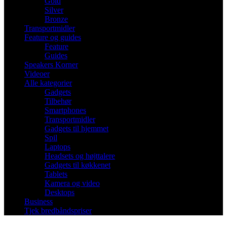
Gold
Silver
Bronze
Transportmidler
Feature og guides
Feature
Guides
Speakers Korner
Videoer
Alle kategorier
Gadgets
Tilbehør
Smartphones
Transportmidler
Gadgets til hjemmet
Spil
Laptops
Headsets og højttalere
Gadgets til køkkenet
Tablets
Kamera og video
Desktops
Business
Tjek bredbåndspriser