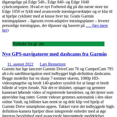
tilgængelige på Edge 540-, Edge 840- og Edge 1040
cykelcomputere. Hvad er nyt Forbered dig på din næste store tur
Edge 1050 er fyldt med avancerede træningsværktøjer og er klar til
at hjælpe cyklister med at knuse hver tur. Gratis Garmin
træningsplaner – ligesom event-adaptive træningsplaner – leverer
personlige træningspas, der tilpasser sig baseret på
…. (læs mere
her)
Nyheder fra gl. site
Nye GPS-navigatorer med dashcams fra Garmin
11. august 2022
Lars Bennetzen
Garmin har lige lanceret Garmin DriveCam 76 og CamperCam 795
alt-i-én satellitnavigation med indbygget high-definition dashcams.
Begge modeller har en skarp 7-tommer skærm, 1080p HD-
videooptagelse og bredt 140-graders synsfelt for at fange et bredt
billede af vejen forude. Når det er tilsluttet, optager og gemmer
kameraet løbende video af registrerede hændelser, og det tjener som
øjenvidne bag rattet. Gemte videoer gemmes automatisk i den sikre
online Vault, og billister kan nemt se og dele klip ved hjælp af
Garmin Drive smartphone-appen. Takket være det indbyggede high-
definition-kamera hjælper disse integrerede enheder med at øge
førerens bevidsthed med avancerede førerstøttede meddelelser,