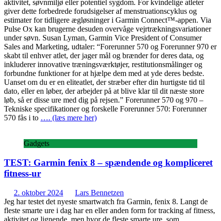
aktivitet, søvnmiljø eller potentiel sygdom. For kvindelige atleter
giver dette forbedrede forudsigelser af menstruationscyklus og
estimater for tidligere ægløsninger i Garmin Connect™-appen. Via
Pulse Ox kan brugerne desuden overvåge vejrtrækningsvariationer
under søvn. Susan Lyman, Garmin Vice President of Consumer
Sales and Marketing, udtaler: “Forerunner 570 og Forerunner 970 er
skabt til enhver atlet, der jager mål og brænder for deres data, og
inkluderer innovative træningsværktøjer, restitutionsmålinger og
forbundne funktioner for at hjælpe dem med at yde deres bedste.
Uanset om du er en eliteatlet, der stræber efter din hurtigste tid til
dato, eller en løber, der arbejder på at blive klar til dit næste store
løb, så er disse ure med dig på rejsen.” Forerunner 570 og 970 –
Tekniske specifikationer og forskelle Forerunner 570: Forerunner
570 fås i to
…. (læs mere her)
Gadgets
TEST: Garmin fenix 8 – spændende og kompliceret
fitness-ur
2. oktober 2024
Lars Bennetzen
Jeg har testet det nyeste smartwatch fra Garmin, fenix 8. Langt de
fleste smarte ure i dag har en eller anden form for tracking af fitness,
aktivitet og lignende, men hvor de fleste smarte ure, som