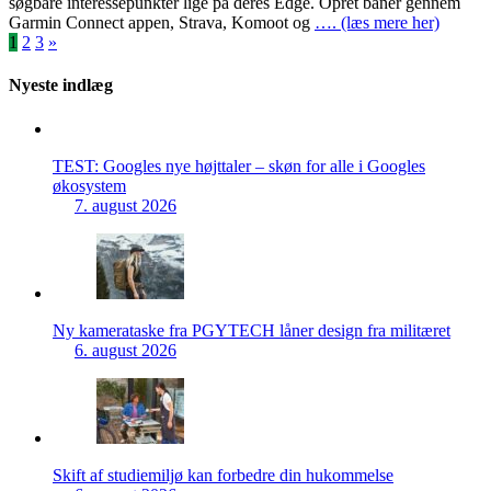
søgbare interessepunkter lige på deres Edge. Opret baner gennem
Garmin Connect appen, Strava, Komoot og
…. (læs mere her)
Indlægsinddeling
1
2
3
»
Nyeste indlæg
TEST: Googles nye højttaler – skøn for alle i Googles
økosystem
7. august 2026
Ny kamerataske fra PGYTECH låner design fra militæret
6. august 2026
Skift af studiemiljø kan forbedre din hukommelse