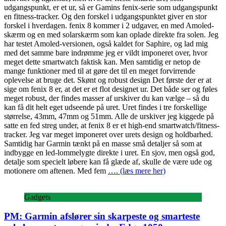
udgangspunkt, er et ur, så er Gamins fenix-serie som udgangspunkt
en fitness-tracker. Og den forskel i udgangspunktet giver en stor
forskel i hverdagen. fenix 8 kommer i 2 udgaver, en med Amoled-
skærm og en med solarskærm som kan oplade direkte fra solen. Jeg
har testet Amoled-versionen, også kaldet for Saphire, og lad mig
med det samme bare indrømme jeg er vildt imponeret over, hvor
meget dette smartwatch faktisk kan. Men samtidig er netop de
mange funktioner med til at gøre det til en meget forvirrende
oplevelse at bruge det. Skønt og robust design Det første der er at
sige om fenix 8 er, at det er et flot designet ur. Det både ser og føles
meget robust, der findes masser af urskiver du kan vælge – så du
kan få dit helt eget udseende på uret. Uret findes i tre forskellige
størrelse, 43mm, 47mm og 51mm. Alle de urskiver jeg kiggede på
satte en fed streg under, at fenix 8 er et high-end smartwatch/fitness-
tracker. Jeg var meget imponeret over urets design og holdbarhed.
Samtidig har Garmin tænkt på en masse små detaljer så som at
indbygge en led-lommelygte direkte i uret. En sjov, men også god,
detalje som specielt løbere kan få glæde af, skulle de være ude og
motionere om aftenen. Med fem
…. (læs mere her)
Gadgets
PM: Garmin afslører sin skarpeste og smarteste