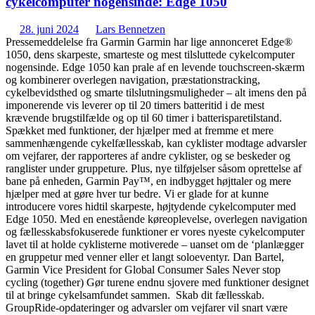
cykelcomputer nogensinde: Edge 1050
28. juni 2024
Lars Bennetzen
Pressemeddelelse fra Garmin Garmin har lige annonceret Edge®
1050, dens skarpeste, smarteste og mest tilsluttede cykelcomputer
nogensinde. Edge 1050 kan prale af en levende touchscreen-skærm
og kombinerer overlegen navigation, præstationstracking,
cykelbevidsthed og smarte tilslutningsmuligheder – alt imens den på
imponerende vis leverer op til 20 timers batteritid i de mest
krævende brugstilfælde og op til 60 timer i batterisparetilstand.
Spækket med funktioner, der hjælper med at fremme et mere
sammenhængende cykelfællesskab, kan cyklister modtage advarsler
om vejfarer, der rapporteres af andre cyklister, og se beskeder og
ranglister under gruppeture. Plus, nye tilføjelser såsom oprettelse af
bane på enheden, Garmin Pay™, en indbygget højttaler og mere
hjælper med at gøre hver tur bedre. Vi er glade for at kunne
introducere vores hidtil skarpeste, højtydende cykelcomputer med
Edge 1050. Med en enestående køreoplevelse, overlegen navigation
og fællesskabsfokuserede funktioner er vores nyeste cykelcomputer
lavet til at holde cyklisterne motiverede – uanset om de ‘planlægger
en gruppetur med venner eller et langt soloeventyr. Dan Bartel,
Garmin Vice President for Global Consumer Sales Never stop
cycling (together) Gør turene endnu sjovere med funktioner designet
til at bringe cykelsamfundet sammen. Skab dit fællesskab.
GroupRide-opdateringer og advarsler om vejfarer vil snart være