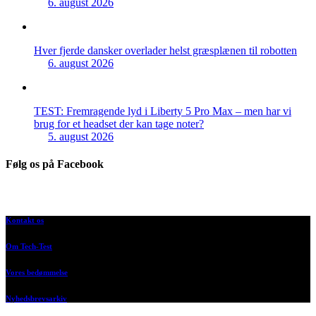
6. august 2026
Hver fjerde dansker overlader helst græsplænen til robotten
6. august 2026
TEST: Fremragende lyd i Liberty 5 Pro Max – men har vi
brug for et headset der kan tage noter?
5. august 2026
Følg os på Facebook
Kontakt os
Om Tech-Test
Vores bedømmelse
Nyhedsbrevsarkiv