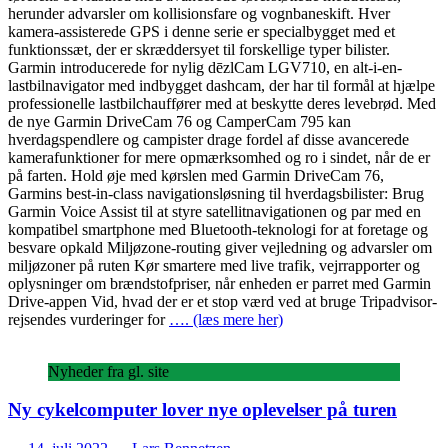
herunder advarsler om kollisionsfare og vognbaneskift. Hver
kamera-assisterede GPS i denne serie er specialbygget med et
funktionssæt, der er skræddersyet til forskellige typer bilister.
Garmin introducerede for nylig dēzlCam LGV710, en alt-i-en-
lastbilnavigator med indbygget dashcam, der har til formål at hjælpe
professionelle lastbilchauffører med at beskytte deres levebrød. Med
de nye Garmin DriveCam 76 og CamperCam 795 kan
hverdagspendlere og campister drage fordel af disse avancerede
kamerafunktioner for mere opmærksomhed og ro i sindet, når de er
på farten. Hold øje med kørslen med Garmin DriveCam 76,
Garmins best-in-class navigationsløsning til hverdagsbilister: Brug
Garmin Voice Assist til at styre satellitnavigationen og par med en
kompatibel smartphone med Bluetooth-teknologi for at foretage og
besvare opkald Miljøzone-routing giver vejledning og advarsler om
miljøzoner på ruten Kør smartere med live trafik, vejrrapporter og
oplysninger om brændstofpriser, når enheden er parret med Garmin
Drive-appen Vid, hvad der er et stop værd ved at bruge Tripadvisor-
rejsendes vurderinger for
…. (læs mere her)
Nyheder fra gl. site
Ny cykelcomputer lover nye oplevelser på turen