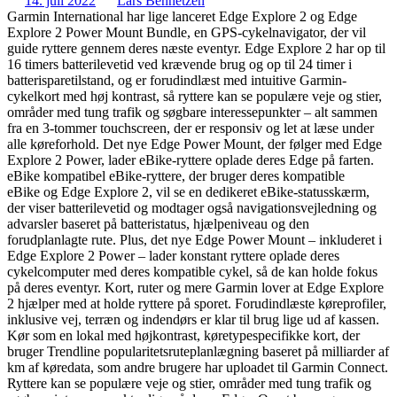
14. juli 2022
Lars Bennetzen
Garmin International har lige lanceret Edge Explore 2 og Edge
Explore 2 Power Mount Bundle, en GPS-cykelnavigator, der vil
guide ryttere gennem deres næste eventyr. Edge Explore 2 har op til
16 timers batterilevetid ved krævende brug og op til 24 timer i
batterisparetilstand, og er forudindlæst med intuitive Garmin-
cykelkort med høj kontrast, så ryttere kan se populære veje og stier,
områder med tung trafik og søgbare interessepunkter – alt sammen
fra en 3-tommer touchscreen, der er responsiv og let at læse under
alle køreforhold. Det nye Edge Power Mount, der følger med Edge
Explore 2 Power, lader eBike-ryttere oplade deres Edge på farten.
eBike kompatibel eBike-ryttere, der bruger deres kompatible
eBike og Edge Explore 2, vil se en dedikeret eBike-statusskærm,
der viser batterilevetid og modtager også navigationsvejledning og
advarsler baseret på batteristatus, hjælpeniveau og den
forudplanlagte rute. Plus, det nye Edge Power Mount – inkluderet i
Edge Explore 2 Power – lader konstant ryttere oplade deres
cykelcomputer med deres kompatible cykel, så de kan holde fokus
på deres eventyr. Kort, ruter og mere Garmin lover at Edge Explore
2 hjælper med at holde ryttere på sporet. Forudindlæste køreprofiler,
inklusive vej, terræn og indendørs er klar til brug lige ud af kassen.
Kør som en lokal med højkontrast, køretypespecifikke kort, der
bruger Trendline popularitetsruteplanlægning baseret på milliarder af
km af køredata, som andre brugere har uploadet til Garmin Connect.
Ryttere kan se populære veje og stier, områder med tung trafik og