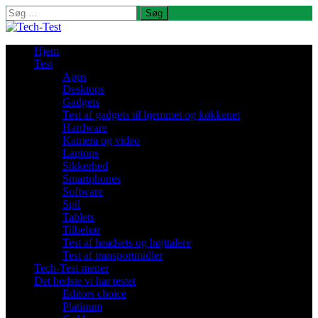
Søg
efter:
Hjem
Test
Apps
Desktops
Gadgets
Test af gadgets til hjemmet og køkkenet
Hardware
Kamera og video
Laptops
Sikkerhed
Smartphones
Software
Spil
Tablets
Tilbehør
Test af headsets og højttalere
Test af transportmidler
Tech-Test mener
Det bedste vi har testet
Editors choice
Platinum