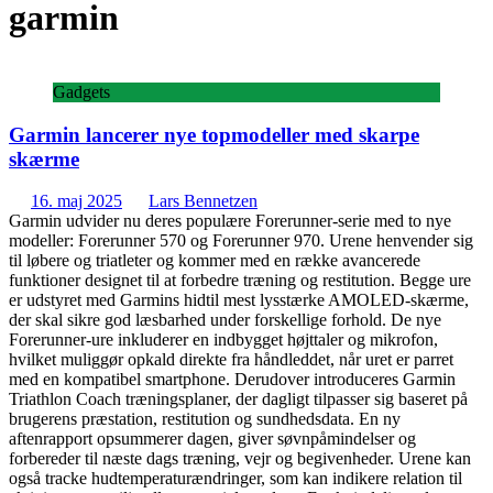
garmin
Gadgets
Garmin lancerer nye topmodeller med skarpe
skærme
16. maj 2025
Lars Bennetzen
Garmin udvider nu deres populære Forerunner-serie med to nye
modeller: Forerunner 570 og Forerunner 970. Urene henvender sig
til løbere og triatleter og kommer med en række avancerede
funktioner designet til at forbedre træning og restitution. Begge ure
er udstyret med Garmins hidtil mest lysstærke AMOLED-skærme,
der skal sikre god læsbarhed under forskellige forhold. De nye
Forerunner-ure inkluderer en indbygget højttaler og mikrofon,
hvilket muliggør opkald direkte fra håndleddet, når uret er parret
med en kompatibel smartphone. Derudover introduceres Garmin
Triathlon Coach træningsplaner, der dagligt tilpasser sig baseret på
brugerens præstation, restitution og sundhedsdata. En ny
aftenrapport opsummerer dagen, giver søvnpåmindelser og
forbereder til næste dags træning, vejr og begivenheder. Urene kan
også tracke hudtemperaturændringer, som kan indikere relation til