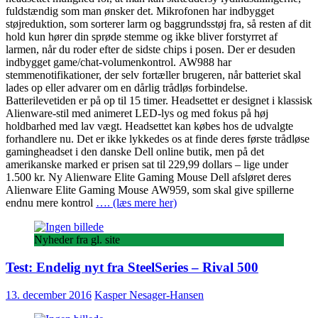
fuldstændig som man ønsker det. Mikrofonen har indbygget
støjreduktion, som sorterer larm og baggrundsstøj fra, så resten af dit
hold kun hører din sprøde stemme og ikke bliver forstyrret af
larmen, når du roder efter de sidste chips i posen. Der er desuden
indbygget game/chat-volumenkontrol. AW988 har
stemmenotifikationer, der selv fortæller brugeren, når batteriet skal
lades op eller advarer om en dårlig trådløs forbindelse.
Batterilevetiden er på op til 15 timer. Headsettet er designet i klassisk
Alienware-stil med animeret LED-lys og med fokus på høj
holdbarhed med lav vægt. Headsettet kan købes hos de udvalgte
forhandlere nu. Det er ikke lykkedes os at finde deres første trådløse
gamingheadset i den danske Dell online butik, men på det
amerikanske marked er prisen sat til 229,99 dollars – lige under
1.500 kr. Ny Alienware Elite Gaming Mouse Dell afsløret deres
Alienware Elite Gaming Mouse AW959, som skal give spillerne
endnu mere kontrol
…. (læs mere her)
Nyheder fra gl. site
Test: Endelig nyt fra SteelSeries – Rival 500
13. december 2016
Kasper Nesager-Hansen