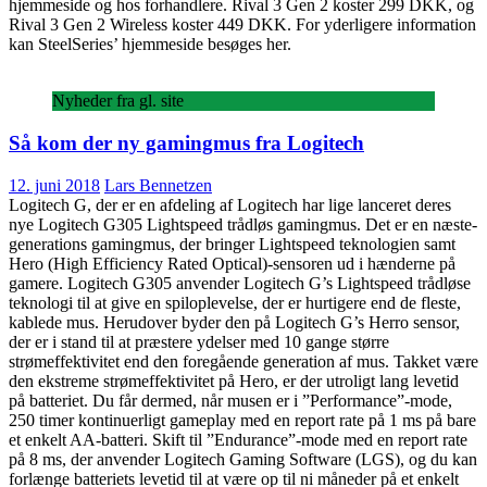
hjemmeside og hos forhandlere. Rival 3 Gen 2 koster 299 DKK, og
Rival 3 Gen 2 Wireless koster 449 DKK. For yderligere information
kan SteelSeries’ hjemmeside besøges her.
Nyheder fra gl. site
Så kom der ny gamingmus fra Logitech
12. juni 2018
Lars Bennetzen
Logitech G, der er en afdeling af Logitech har lige lanceret deres
nye Logitech G305 Lightspeed trådløs gamingmus. Det er en næste-
generations gamingmus, der bringer Lightspeed teknologien samt
Hero (High Efficiency Rated Optical)-sensoren ud i hænderne på
gamere. Logitech G305 anvender Logitech G’s Lightspeed trådløse
teknologi til at give en spiloplevelse, der er hurtigere end de fleste,
kablede mus. Herudover byder den på Logitech G’s Herro sensor,
der er i stand til at præstere ydelser med 10 gange større
strømeffektivitet end den foregående generation af mus. Takket være
den ekstreme strømeffektivitet på Hero, er der utroligt lang levetid
på batteriet. Du får dermed, når musen er i ”Performance”-mode,
250 timer kontinuerligt gameplay med en report rate på 1 ms på bare
et enkelt AA-batteri. Skift til ”Endurance”-mode med en report rate
på 8 ms, der anvender Logitech Gaming Software (LGS), og du kan
forlænge batteriets levetid til at være op til ni måneder på et enkelt