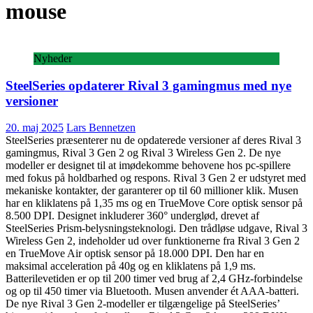
mouse
Nyheder
SteelSeries opdaterer Rival 3 gamingmus med nye
versioner
20. maj 2025
Lars Bennetzen
SteelSeries præsenterer nu de opdaterede versioner af deres Rival 3
gamingmus, Rival 3 Gen 2 og Rival 3 Wireless Gen 2. De nye
modeller er designet til at imødekomme behovene hos pc-spillere
med fokus på holdbarhed og respons. Rival 3 Gen 2 er udstyret med
mekaniske kontakter, der garanterer op til 60 millioner klik. Musen
har en kliklatens på 1,35 ms og en TrueMove Core optisk sensor på
8.500 DPI. Designet inkluderer 360° underglød, drevet af
SteelSeries Prism-belysningsteknologi. Den trådløse udgave, Rival 3
Wireless Gen 2, indeholder ud over funktionerne fra Rival 3 Gen 2
en TrueMove Air optisk sensor på 18.000 DPI. Den har en
maksimal acceleration på 40g og en kliklatens på 1,9 ms.
Batterilevetiden er op til 200 timer ved brug af 2,4 GHz-forbindelse
og op til 450 timer via Bluetooth. Musen anvender ét AAA-batteri.
De nye Rival 3 Gen 2-modeller er tilgængelige på SteelSeries’