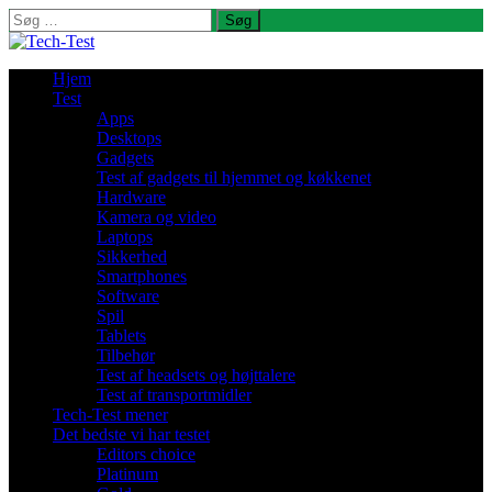
Søg
efter:
Hjem
Test
Apps
Desktops
Gadgets
Test af gadgets til hjemmet og køkkenet
Hardware
Kamera og video
Laptops
Sikkerhed
Smartphones
Software
Spil
Tablets
Tilbehør
Test af headsets og højttalere
Test af transportmidler
Tech-Test mener
Det bedste vi har testet
Editors choice
Platinum