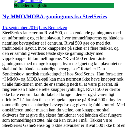
Nyheder fra gl. site
Ny MMO/MOBA-gamingmus fra SteelSeries
15. september 2016
Lars Bennetzen
SteelSeries lancerer nu Rival 500, en spændende gamingmus med
en udformning og et knaplayout, hvor tommelfingerens og håndens
naturlige bevægelser er i centrum. Rival 500 gør op med det
traditionelle layout, hvor knapperne på siden er i flere rækker, og
den er samtidig verdens første stykke gamingudstyr med
vippeknapper til tommelfingrene. “Rival 500 er den første
gamingmus med mange knapper, hvor designet og knaplayoutet er
skabt ud fra håndens naturlige bevægelser” fortæller Dan
Sønderskov, nordisk marketingchef hos SteelSeries. Han fortsætter:
“I MMO- og MOBA-spil kan man nærmest ikke have knapper nok
til alle funktioner, men de er samtidig nødt til at være placeret, så
fingrene kan finde de rette knapper lynhurtigt. Rival 500 er derfor
ikke bare enormt komfortabel at bruge – den er også vanvittigt
effektiv.” På tomlen til sejr Vippeknapperne på Rival 500 udnytter
tommelfingerens naturlige bevægelse og giver dig fuld kontrol. Med
omskifteren under musen kan du vælge, om knapperne skal
aktiveres for at give dig ekstra funktioner ved hånden eller fungere
som tommelfingerstøtte, når du kan cruise i mål. Takket være
SteelSeries GameSense og taktile advarsler er Rival 500 ikke blot en