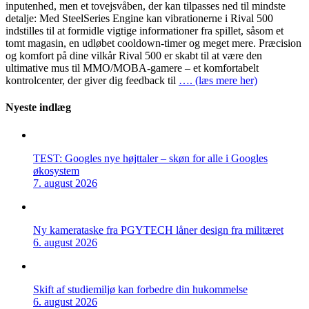
inputenhed, men et tovejsvåben, der kan tilpasses ned til mindste
detalje: Med SteelSeries Engine kan vibrationerne i Rival 500
indstilles til at formidle vigtige informationer fra spillet, såsom et
tomt magasin, en udløbet cooldown-timer og meget mere. Præcision
og komfort på dine vilkår Rival 500 er skabt til at være den
ultimative mus til MMO/MOBA-gamere – et komfortabelt
kontrolcenter, der giver dig feedback til
…. (læs mere her)
Nyeste indlæg
TEST: Googles nye højttaler – skøn for alle i Googles
økosystem
7. august 2026
Ny kamerataske fra PGYTECH låner design fra militæret
6. august 2026
Skift af studiemiljø kan forbedre din hukommelse
6. august 2026