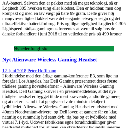
AA-batteri. Selvom den er pakket med så meget teknologi, så er
Logitech 305 hverken tung eller klodset. Den er holdbar, men dog
kompakt og med en lav vægt på bare 99 gram. Dette giver høj
manøvrevenlighed takket være det elegante letvægtsdesign og det
ultra-effektive batteri-forbrug. Pris og tilgængelighed Logitech G305
Lightspeed trådløs gamingmus forventes at være til salg hos de
danske forhandlere i juni 2018 til en vejledende pris på 499 kroner.
Nyheder fra gl. site
Nyt Alienware Wireless Gaming Headset
12. juni 2018
Peter Hoffmann
I forbindelse med den årlige gaming-konference E3, som lige nu
foregår i Los Angeles, har Dell Gaming præsenteret deres første
trådløse gaming hovedtelefoner – Alienware Wireless Gaming
Headset. Dell Gaming skriver i en pressemeddelelse, at det nye
trådløse headset er bygget til de mest krævende, audiofile gamere,
og at det er i stand til at gengive selv de mindste detaljer i
lydbilledet. Alienware Wireless Gaming Headset er udstyret med
40mm Neodymium-drivere, og Dell lover, at gamere får en klar,
naturlig og rummelig lyd samt dyb, rig bas og et lydbillede med
virtuel 7.1-lyd. Udover fabrikkens egne forudindstillinger giver
headsettet mulighed for, at man kan skræddersy lydindstillingerne,