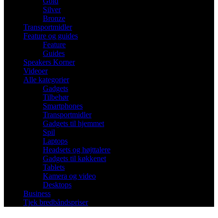
Gold
Silver
Bronze
Transportmidler
Feature og guides
Feature
Guides
Speakers Korner
Videoer
Alle kategorier
Gadgets
Tilbehør
Smartphones
Transportmidler
Gadgets til hjemmet
Spil
Laptops
Headsets og højttalere
Gadgets til køkkenet
Tablets
Kamera og video
Desktops
Business
Tjek bredbåndspriser