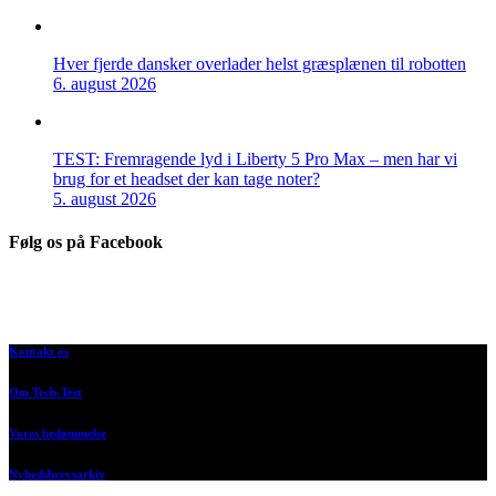
Hver fjerde dansker overlader helst græsplænen til robotten
6. august 2026
TEST: Fremragende lyd i Liberty 5 Pro Max – men har vi
brug for et headset der kan tage noter?
5. august 2026
Følg os på Facebook
Kontakt os
Om Tech-Test
Vores bedømmelse
Nyhedsbrevsarkiv