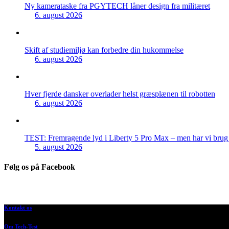
Ny kamerataske fra PGYTECH låner design fra militæret
6. august 2026
Skift af studiemiljø kan forbedre din hukommelse
6. august 2026
Hver fjerde dansker overlader helst græsplænen til robotten
6. august 2026
TEST: Fremragende lyd i Liberty 5 Pro Max – men har vi brug f
5. august 2026
Følg os på Facebook
Kontakt os
Om Tech-Test