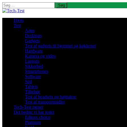
Søg
efter:
Hjem
Test
Apps
Desktops
Gadgets
Test af gadgets til hjemmet og køkkenet
Hardware
Kamera og video
Laptops
Sikkerhed
Smartphones
Software
Spil
Tablets
Tilbehør
Test af headsets og højttalere
Test af transportmidler
Tech-Test mener
Det bedste vi har testet
Editors choice
Platinum