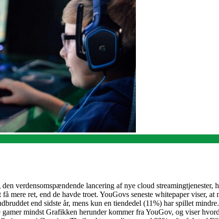
g den verdensomspændende lancering af nye cloud streamingtjenester, havd
 få mere ret, end de havde troet. YouGovs seneste whitepaper viser, at
bruddet end sidste år, mens kun en tiendedel (11%) har spillet mindre. D
e gamer mindst Grafikken herunder kommer fra YouGov, og viser hvorda