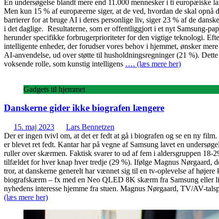
En undersøgelse blandt mere end 11.000 mennesker i ti europæiske land
Men kun 15 % af europæerne siger, at de ved, hvordan de skal opnå dis
barrierer for at bruge AI i deres personlige liv, siger 23 % af de dan
i det daglige. Resultaterne, som er offentliggjort i et nyt Samsung-p
herunder specifikke forbrugerprioriteter for den vigtige teknologi. Eft
intelligente enheder, der forudser vores behov i hjemmet, ønsker mere
AI-anvendelse, ud over støtte til husholdningsregninger (21 %). Dette
voksende rolle, som kunstig intelligens
…. (læs mere her)
Gadgets til hjemmet
Danskerne gider ikke biografen længere
15. maj 2023
Lars Bennetzen
Der er ingen tvivl om, at det er fedt at gå i biografen og se en ny film
er blevet ret fedt. Kantar har på vegne af Samsung lavet en undersøgel
ruller over skærmen. Faktisk svarer to ud af fem i aldersgruppen 18-29 
tilfældet for hver knap hver tredje (29 %). Ifølge Magnus Nørgaard, 
tror, at danskerne generelt har vænnet sig til en tv-oplevelse af høje
biografskærm – fx med en Neo QLED 8K skærm fra Samsung eller lignen
nyhedens interesse hjemme fra stuen. Magnus Nørgaard, TV/AV-talspers
(læs mere her)