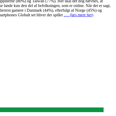
Filippinerne (80%) og Taiwan (77%). Her skal det dog nævnes, at
sse lande kun den del af befolkningen, som er online. Når det er sagt,
 færrest gamere i Danmark (44%), efterfulgt af Norge (45%) og
rtphones Globalt set bliver der spillet
…. (læs mere her)