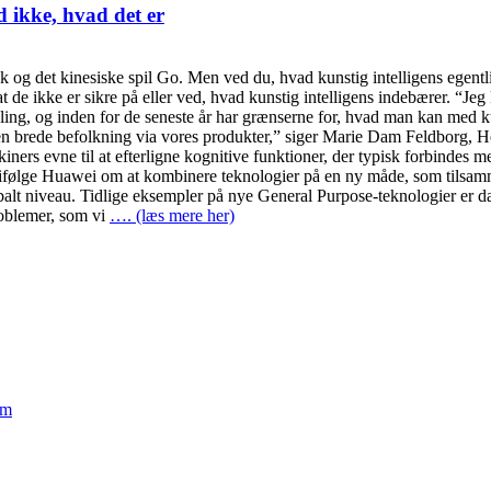
ed ikke, hvad det er
 og det kinesiske spil Go. Men ved du, hvad kunstig intelligens egentlig
de ikke er sikre på eller ved, hvad kunstig intelligens indebærer. “Jeg 
ikling, og inden for de seneste år har grænserne for, hvad man kan med 
or den brede befolkning via vores produkter,” siger Marie Dam Feldbo
ners evne til at efterligne kognitive funktioner, der typisk forbindes 
r det ifølge Huawei om at kombinere teknologier på en ny måde, som til
alt niveau. Tidlige eksempler på nye General Purpose-teknologier er dam
roblemer, som vi
…. (læs mere her)
em