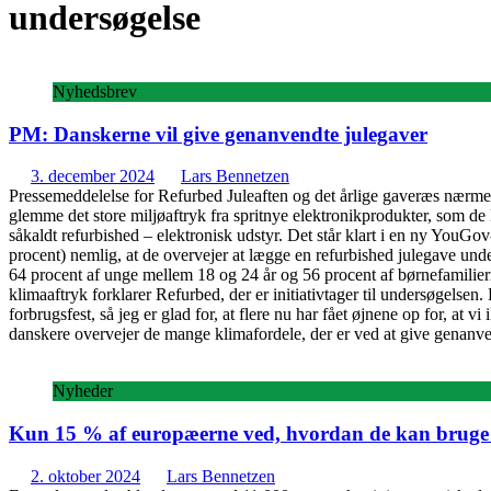
undersøgelse
Nyhedsbrev
PM: Danskerne vil give genanvendte julegaver
3. december 2024
Lars Bennetzen
Pressemeddelelse for Refurbed Juleaften og det årlige gaveræs nærmer 
glemme det store miljøaftryk fra spritnye elektronikprodukter, som de k
såkaldt refurbished – elektronisk udstyr. Det står klart i en ny You
procent) nemlig, at de overvejer at lægge en refurbished julegave unde
64 procent af unge mellem 18 og 24 år og 56 procent af børnefamiliern
klimaaftryk forklarer Refurbed, der er initiativtager til undersøgelsen
forbrugsfest, så jeg er glad for, at flere nu har fået øjnene op for, at 
danskere overvejer de mange klimafordele, der er ved at give genan
Nyheder
Kun 15 % af europæerne ved, hvordan de kan bruge ku
2. oktober 2024
Lars Bennetzen