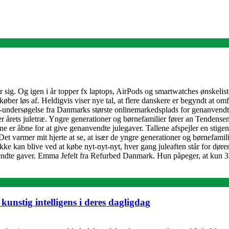
sig. Og igen i år topper fx laptops, AirPods og smartwatches ønskeliste
øber løs af. Heldigvis viser nye tal, at flere danskere er begyndt at om
Gov-undersøgelse fra Danmarks største onlinemarkedsplads for genanvend
r årets juletræ. Yngre generationer og børnefamilier fører an Tendensen
e er åbne for at give genanvendte julegaver. Tallene afspejler en stig
. Det varmer mit hjerte at se, at især de yngre generationer og børnefam
vi ikke kan blive ved at købe nyt-nyt-nyt, hver gang juleaften står for dør
vendte gaver. Emma Jefelt fra Refurbed Danmark. Hun påpeger, at kun 3
nstig intelligens i deres dagligdag