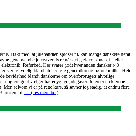
rne. I takt med, at julehandlen spidser til, kan mange danskere nemt
favne genanvendte julegaver. Især når det gælder istandsat – eller
t elektronik, Refurbed. Her svarer godt hver anden dansker (43
 er særlig tydelig blandt den yngre generation og børnefamilier. Hele
ende bevidsthed blandt danskerne om overforbrugets alvorlige
ilier i højere grad vælger bæredygtige julegaver. Julen er en kæmpe
en. Men selvom vi er på rette kurs, så savner jeg stadig, at endnu flere
3 procent af
…. (læs mere her)