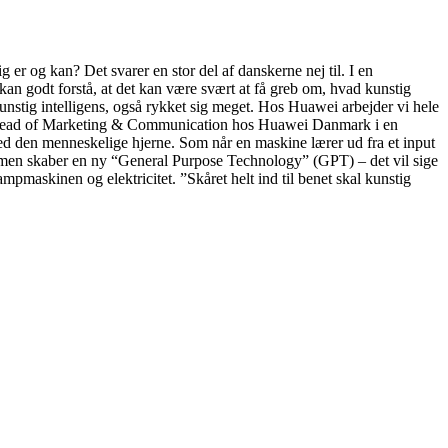
 er og kan? Det svarer en stor del af danskerne nej til. I en
kan godt forstå, at det kan være svært at få greb om, hvad kunstig
kunstig intelligens, også rykket sig meget. Hos Huawei arbejder vi hele
rg, Head of Marketing & Communication hos Huawei Danmark i en
med den menneskelige hjerne. Som når en maskine lærer ud fra et input
sammen skaber en ny “General Purpose Technology” (GPT) – det vil sige
pmaskinen og elektricitet. ”Skåret helt ind til benet skal kunstig