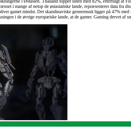
olkningerne i Østasien. Thailand topper listen med 82%, efterfulgt af 
rænset i mange af netop de østasiatiske lande, repræsenterer data fra di
r bliver gamet mindst. Det skandinaviske gennemsnit ligger på 47% med
ingen i de øvrige europæiske lande, at de gamer. Gaming drevet af sma