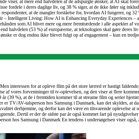
e viser, at mere end halvdelen af de adspurgte ønsker, at AI skal foren
se fordele i deres daglige liv, og 38 % siger, at de ikke føler sig ink
ske respondenter, at de mangler forståelse for, hvordan AI fungerer, og 
apir – Intelligent Living: How AI is Enhancing Everyday Experiences – a
erhånden som AI bliver mere og mere fremtrædende i alle aspekter af vores
 end halvdelen (53 %) af europæerne, at teknologien skal gøre deres liv
 ønske er dog endnu ikke blevet fulgt op af engagement – kun en tredjed
. Men interessen for at opleve film på det store lærred er hastigt faldend
se af vores forventninger til tv-oplevelsen, og den viser at flere komm
år (39 %), at de i fremtiden kommer til at streame film og serier hjemmefr
der er TV/AV-talsperson hos Samsung i Danmark, kan det skyldes, at da
re kvalitet derhjemme, og derfor kan det være en tilsvarende oplevelse at
de. Dertil er der de sidste par år også kommet fart på nyudgivelser o
on hos Samsung i Danmark En tendens i undersøgelsen viser også, at fl