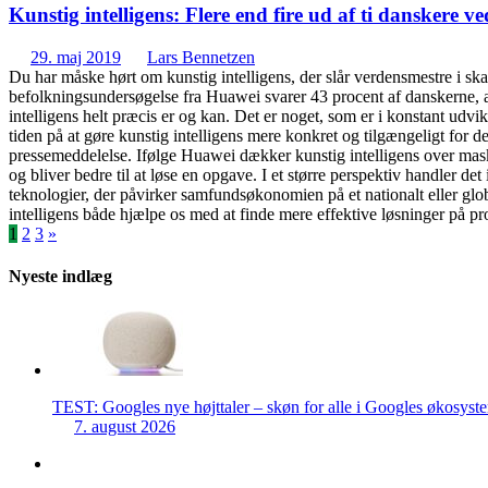
Kunstig intelligens: Flere end fire ud af ti danskere v
29. maj 2019
Lars Bennetzen
Du har måske hørt om kunstig intelligens, der slår verdensmestre i skak
befolkningsundersøgelse fra Huawei svarer 43 procent af danskerne, at 
intelligens helt præcis er og kan. Det er noget, som er i konstant udv
tiden på at gøre kunstig intelligens mere konkret og tilgængeligt f
pressemeddelelse. Ifølge Huawei dækker kunstig intelligens over maski
og bliver bedre til at løse en opgave. I et større perspektiv handle
teknologier, der påvirker samfundsøkonomien på et nationalt eller glob
intelligens både hjælpe os med at finde mere effektive løsninger på p
Indlægsinddeling
1
2
3
»
Nyeste indlæg
TEST: Googles nye højttaler – skøn for alle i Googles økosyst
7. august 2026