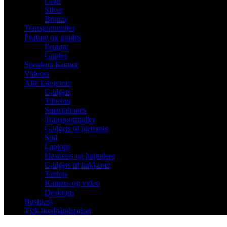
Gold
Silver
Bronze
Transportmidler
Feature og guides
Feature
Guides
Speakers Korner
Videoer
Alle kategorier
Gadgets
Tilbehør
Smartphones
Transportmidler
Gadgets til hjemmet
Spil
Laptops
Headsets og højttalere
Gadgets til køkkenet
Tablets
Kamera og video
Desktops
Business
Tjek bredbåndspriser