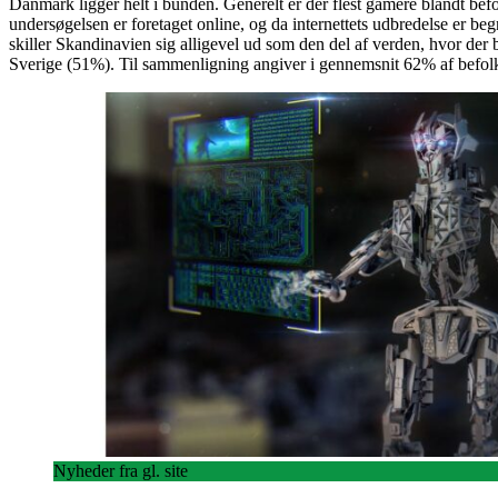
Danmark ligger helt i bunden. Generelt er der flest gamere blandt bef
undersøgelsen er foretaget online, og da internettets udbredelse er beg
skiller Skandinavien sig alligevel ud som den del af verden, hvor de
Sverige (51%). Til sammenligning angiver i gennemsnit 62% af befolkn
Nyheder fra gl. site