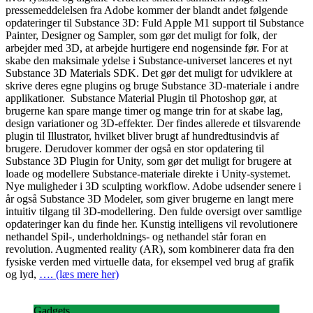
pressemeddelelsen fra Adobe kommer der blandt andet følgende
opdateringer til Substance 3D: Fuld Apple M1 support til Substance
Painter, Designer og Sampler, som gør det muligt for folk, der
arbejder med 3D, at arbejde hurtigere end nogensinde før. For at
skabe den maksimale ydelse i Substance-universet lanceres et nyt
Substance 3D Materials SDK. Det gør det muligt for udviklere at
skrive deres egne plugins og bruge Substance 3D-materiale i andre
applikationer. Substance Material Plugin til Photoshop gør, at
brugerne kan spare mange timer og mange trin for at skabe lag,
design variationer og 3D-effekter. Der findes allerede et tilsvarende
plugin til Illustrator, hvilket bliver brugt af hundredtusindvis af
brugere. Derudover kommer der også en stor opdatering til
Substance 3D Plugin for Unity, som gør det muligt for brugere at
loade og modellere Substance-materiale direkte i Unity-systemet.
Nye muligheder i 3D sculpting workflow. Adobe udsender senere i
år også Substance 3D Modeler, som giver brugerne en langt mere
intuitiv tilgang til 3D-modellering. Den fulde oversigt over samtlige
opdateringer kan du finde her. Kunstig intelligens vil revolutionere
nethandel Spil-, underholdnings- og nethandel står foran en
revolution. Augmented reality (AR), som kombinerer data fra den
fysiske verden med virtuelle data, for eksempel ved brug af grafik
og lyd,
…. (læs mere her)
Gadgets