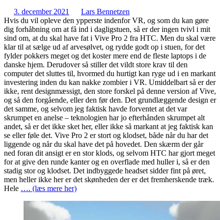
3. december 2021
Lars Bennetzen
Hvis du vil opleve den ypperste indenfor VR, og som du kan gøre
dig forhåbning om at få ind i dagligstuen, så er der ingen tvivl i mit
sind om, at du skal have fat i Vive Pro 2 fra HTC. Men du skal være
klar til at sælge ud af arvesølvet, og rydde godt op i stuen, for det
fylder pokkers meget og det koster mere end de fleste laptops i de
danske hjem. Derudover så stiller det vildt store krav til den
computer det sluttes til, hvormed du hurtigt kan ryge ud i en markant
investering inden du kan nakke zombier i VR. Umiddelbart så er der
ikke, rent designmæssigt, den store forskel på denne version af Vive,
og så den forgående, eller den før den. Det grundlæggende design er
det samme, og selvom jeg faktisk havde forventet at det var
skrumpet en anelse – teknologien har jo efterhånden skrumpet alt
andet, så er det ikke sket her, eller ikke så markant at jeg faktisk kan
se eller føle det. Vive Pro 2 er stort og klodset, både når du har det
liggende og når du skal have det på hovedet. Den skærm der går
ned foran dit ansigt er en stor klods, og selvom HTC har gjort meget
for at give den runde kanter og en overflade med huller i, så er den
stadig stor og klodset. Det indbyggede headset sidder fint på øret,
men heller ikke her er det skønheden der er det fremherskende træk.
Hele
…. (læs mere her)