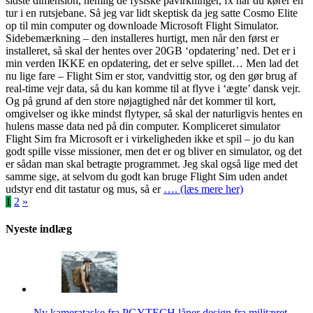
sidste dimension, nemlig de fysiske påvirkninger, fx når du kører en
tur i en rutsjebane. Så jeg var lidt skeptisk da jeg satte Cosmo Elite
op til min computer og downloade Microsoft Flight Simulator.
Sidebemærkning – den installeres hurtigt, men når den først er
installeret, så skal der hentes over 20GB ‘opdatering’ ned. Det er i
min verden IKKE en opdatering, det er selve spillet… Men lad det
nu lige fare – Flight Sim er stor, vandvittig stor, og den gør brug af
real-time vejr data, så du kan komme til at flyve i ‘ægte’ dansk vejr.
Og på grund af den store nøjagtighed når det kommer til kort,
omgivelser og ikke mindst flytyper, så skal der naturligvis hentes en
hulens masse data ned på din computer. Kompliceret simulator
Flight Sim fra Microsoft er i virkeligheden ikke et spil – jo du kan
godt spille visse missioner, men det er og bliver en simulator, og det
er sådan man skal betragte programmet. Jeg skal også lige med det
samme sige, at selvom du godt kan bruge Flight Sim uden andet
udstyr end dit tastatur og mus, så er
…. (læs mere her)
Indlægsinddeling
1
2
»
Nyeste indlæg
Ny kamerataske fra PGYTECH låner design fra militæret