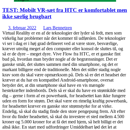
TEST: Mobilt VR-sæt fra HTC er komfortablet men
ikke særlig brugbart
3. februar 2022
Lars Bennetzen
Virtual Realilty er en af de teknologier der lyder så fedt, men som
virkelig har problemer når det kommer til udførslen. De teknologier
vi ser i dag er i høj grad defineret ved at være store, besværlige,
kræver utrolig meget af den computer eller konsol de sluttes til, og
så er de dyre – meget dyre. Vive Flow fra HTC, er et ganske fint
bud på, hvordan man bryder nogle af de begrænsninger. Det er
ganske småt, det sluttes sammen med din smartphone, og det er
markant billigere end de traditionelle. Men det stiller stadig nogle
krav som du skal være opmærksom på. Dels så er det et headset der
kræver at du har en kompatibel Android-smartphone, oversat
betyder det, at din smartphone skal have en vis mængde
hestekræfter indenbords. Dels så er skal du have en strømkilde med
dig – gerne i form af en powerbank, for headsettet kan ikke fungere
uden en form for strøm. Det skal være en rimelig kraftig powerbank,
for headsettet kræver en ganske stor strømstyrke for at virke.
Endelig, så skal du stadig finde den store pengepung frem. Alt efter
hvor du finder headsettet, så skal du investere et sted mellem 4.500
kroner og 5.000 kroner for at få det med hjem, så helt billigt er det
altså ikke. En start med udfordringer Umiddelbart lød det let at