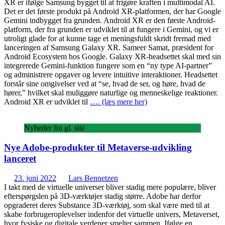
XR er ifølge Samsung bygget til at frigøre kraften i multimodal AI.
Det er det første produkt på Android XR-platformen, der har Google
Gemini indbygget fra grunden. Android XR er den første Android-
platform, der fra grunden er udviklet til at fungere i Gemini, og vi er
utroligt glade for at kunne tage et meningsfuldt skridt fremad med
lanceringen af Samsung Galaxy XR. Sameer Samat, præsident for
Android Ecosystem hos Google. Galaxy XR-headsettet skal med sin
integrerede Gemini-funktion fungere som en “ny type AI-partner”
og administrere opgaver og levere intuitive interaktioner. Headsettet
forstår sine omgivelser ved at “se, hvad de ser, og høre, hvad de
hører,” hvilket skal muliggøre naturlige og menneskelige reaktioner.
Android XR er udviklet til
…. (læs mere her)
Nyheder fra gl. site
Nye Adobe-produkter til Metaverse-udvikling
lanceret
23. juni 2022
Lars Bennetzen
I takt med de virtuelle universer bliver stadig mere populære, bliver
efterspørgslen på 3D-værktøjer stadig større. Adobe har derfor
opgraderet deres Substance 3D-værktøj, som skal være med til at
skabe forbrugeroplevelser indenfor det virtuelle univers, Metaverset,
hvor fysiske og digitale verdener smelter sammen. Ifølge en