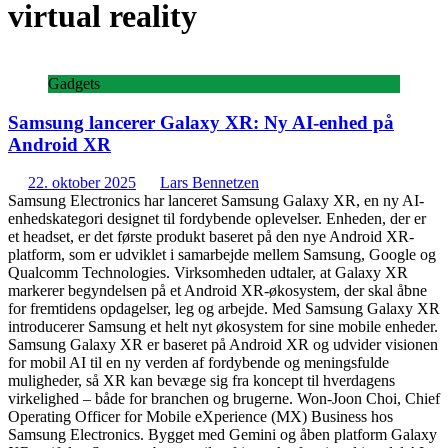
virtual reality
Gadgets
Samsung lancerer Galaxy XR: Ny AI-enhed på
Android XR
22. oktober 2025
Lars Bennetzen
Samsung Electronics har lanceret Samsung Galaxy XR, en ny AI-
enhedskategori designet til fordybende oplevelser. Enheden, der er
et headset, er det første produkt baseret på den nye Android XR-
platform, som er udviklet i samarbejde mellem Samsung, Google og
Qualcomm Technologies. Virksomheden udtaler, at Galaxy XR
markerer begyndelsen på et Android XR-økosystem, der skal åbne
for fremtidens opdagelser, leg og arbejde. Med Samsung Galaxy XR
introducerer Samsung et helt nyt økosystem for sine mobile enheder.
Samsung Galaxy XR er baseret på Android XR og udvider visionen
for mobil AI til en ny verden af fordybende og meningsfulde
muligheder, så XR kan bevæge sig fra koncept til hverdagens
virkelighed – både for branchen og brugerne. Won-Joon Choi, Chief
Operating Officer for Mobile eXperience (MX) Business hos
Samsung Electronics. Bygget med Gemini og åben platform Galaxy