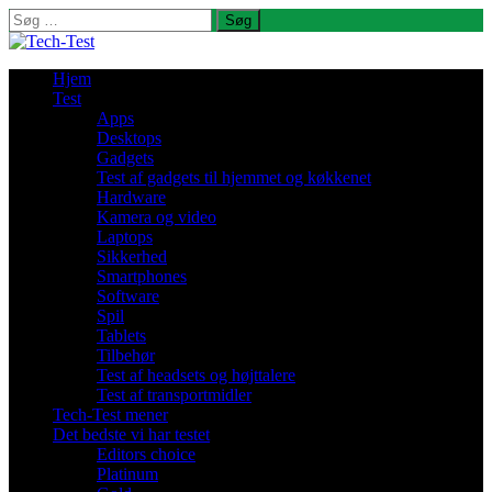
Søg
efter:
Hjem
Test
Apps
Desktops
Gadgets
Test af gadgets til hjemmet og køkkenet
Hardware
Kamera og video
Laptops
Sikkerhed
Smartphones
Software
Spil
Tablets
Tilbehør
Test af headsets og højttalere
Test af transportmidler
Tech-Test mener
Det bedste vi har testet
Editors choice
Platinum