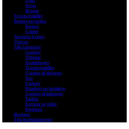
Gold
Silver
Bronze
Transportmidler
Feature og guides
Feature
Guides
Speakers Korner
Videoer
Alle kategorier
Gadgets
Tilbehør
Smartphones
Transportmidler
Gadgets til hjemmet
Spil
Laptops
Headsets og højttalere
Gadgets til køkkenet
Tablets
Kamera og video
Desktops
Business
Tjek bredbåndspriser