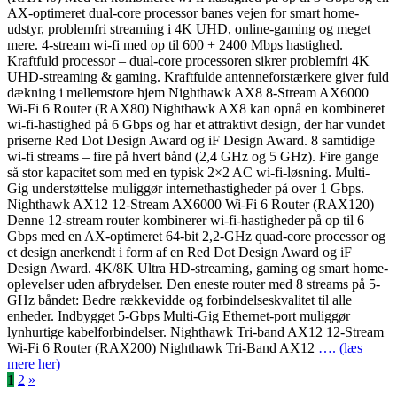
AX-optimeret dual-core processor banes vejen for smart home-
udstyr, problemfri streaming i 4K UHD, online-gaming og meget
mere. 4-stream wi-fi med op til 600 + 2400 Mbps hastighed.
Kraftfuld processor – dual-core processoren sikrer problemfri 4K
UHD-streaming & gaming. Kraftfulde antenneforstærkere giver fuld
dækning i mellemstore hjem Nighthawk AX8 8-Stream AX6000
Wi-Fi 6 Router (RAX80) Nighthawk AX8 kan opnå en kombineret
wi-fi-hastighed på 6 Gbps og har et attraktivt design, der har vundet
priserne Red Dot Design Award og iF Design Award. 8 samtidige
wi-fi streams – fire på hvert bånd (2,4 GHz og 5 GHz). Fire gange
så stor kapacitet som med en typisk 2×2 AC wi-fi-løsning. Multi-
Gig understøttelse muliggør internethastigheder på over 1 Gbps.
Nighthawk AX12 12-Stream AX6000 Wi-Fi 6 Router (RAX120)
Denne 12-stream router kombinerer wi-fi-hastigheder på op til 6
Gbps med en AX-optimeret 64-bit 2,2-GHz quad-core processor og
et design anerkendt i form af en Red Dot Design Award og iF
Design Award. 4K/8K Ultra HD-streaming, gaming og smart home-
oplevelser uden afbrydelser. Den eneste router med 8 streams på 5-
GHz båndet: Bedre rækkevidde og forbindelseskvalitet til alle
enheder. Indbygget 5-Gbps Multi-Gig Ethernet-port muliggør
lynhurtige kabelforbindelser. Nighthawk Tri-band AX12 12-Stream
Wi-Fi 6 Router (RAX200) Nighthawk Tri-Band AX12
…. (læs
mere her)
Indlægsinddeling
1
2
»