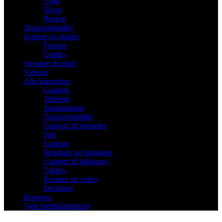
Gold
Silver
Bronze
Transportmidler
Feature og guides
Feature
Guides
Speakers Korner
Videoer
Alle kategorier
Gadgets
Tilbehør
Smartphones
Transportmidler
Gadgets til hjemmet
Spil
Laptops
Headsets og højttalere
Gadgets til køkkenet
Tablets
Kamera og video
Desktops
Business
Tjek bredbåndspriser