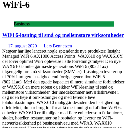
WiFi-6
Business
WiFi 6-løsning til små og mellemstore virksomheder
17. august 2020
Lars Bennetzen
Netgear har lige lanceret nogle spændende nye produkter: Insight
Managed WiFi 6 AX1800 Access Points, WAX610 og WAX610Y,
der lover optimal WiFi-oplevelse i alle forretningsmiljøer Den nye
WAX610-familie gør næste generations WiFi 6 (802.11ax)
tilgængelig for små virksomheder (SMV’er). Løsningen leverer op
til 70% hurtigere hastighed end forrige generation WiFi 5
(802.11ac). Med den øgede kapacitet til mere simultane forbindelser
er WAX610 en mere robust og sikker WiFi-løsning til små og
mellemstore virksomheder, der imødekommer netværkskravene i
dag uden høje it-omkostninger og med førende lave
totalomkostninger. WAX610 muliggør desuden den hastighed og
effektivitet, du har brug for for at få mest muligt ud af dine WiFi 6-
enheder. WAX610 er til miljøer med flere enheder som fx kontorer,
skoler, hoteller, restauranter og hospitaler, og leverer en WiFi-
netværkssikkerhed på businessniveau med WPA3. WAX610