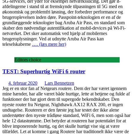
5G-services, der yder for eksempel netværksslicing. Det gør it-
afdelingerne i stand til at fremskynde tilpasningen til 5G med en
økonomisk og problemfri løsning, der forbedrer performance og
brugeroplevelsen inden døre. Passpoint-teknologien er en af de
grundlæggende teknologier bag Aruba Air Pass, en standard som
skaber den nødvendige autentifikation af mobil-devices på Wi-Fi-
netværket. Det sker automatisk ved hjælp af mobilernes
brugeroplysninger. Ved at udnytte Aruba Air Pass kan
teleselskaberne
…. (læs mere her)
Editors choice
TEST: Superhurtig WiFi 6 router
4. februar 2020
Lars Bennetzen
Jeg er en stor fan af Netgears routere. Dem der har været igennem
mine hænder, har alle været både hurtige, lette at betjene og fulde af
funktioner der har gjort dem til supergode bekendtskaber. Den
nyeste router fra Netgear, Nighthawk AX12 RAX 200, er ingen
undtagelse. Routeren er den første jeg har testet der ikke alene
understøtter den nyeste trådløse standard, WiFi 6, men som også har
hele 12 datastrømme. Det betyder at routeren har potentialet for at
blive imponerende hurtig, og det skulle hurtigt vise sig at være
tilfældet. Let at komme i gang Routere har traditionelt ikke være de