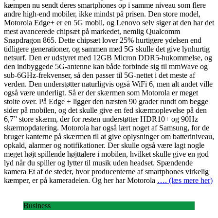
kæmpen nu sendt deres smartphones op i samme niveau som flere
andre high-end mobiler, ikke mindst på prisen. Den store model,
Motorola Edge+ er en 5G mobil, og Lenovo selv siger at den har det
mest avancerede chipsæt på markedet, nemlig Qualcomm
Snapdragon 865. Dette chipsæt lover 25% hurtigere ydelsen end
tidligere generationer, og sammen med 5G skulle det give lynhurtig
netsurf. Den er udstyret med 12GB Micron DDR5-hukommelse, og
den indbyggede 5G-antenne kan både forbinde sig til mmWave og
sub-6GHz-frekvenser, så den passer til 5G-nettet i det meste af
verden. Den understøtter naturligvis også WiFi 6, men alt andet ville
også være underligt. Så er der skærmen som Motorola er meget
stolte over. På Edge + ligger den næsten 90 grader rundt om begge
sider på mobilen, og det skulle give en fed skærmoplevelse på den
6,7” store skærm, der for resten understøtter HDR10+ og 90Hz
skærmopdatering. Motorola har også lært noget af Samsung, for de
bruger kanterne på skærmen til at give oplysninger om batteriniveau,
opkald, alarmer og notifikationer. Der skulle også være lagt nogle
meget højt spillende højttalere i mobilen, hvilket skulle give en god
lyd når du spiller og lytter til musik uden headset. Spændende
kamera Et af de steder, hvor producenterne af smartphones virkelig
kæmper, er på kameradelen. Og her har Motorola
…. (læs mere her)
Business