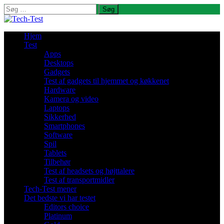
Søg
efter:
Hjem
Test
Apps
Desktops
Gadgets
Test af gadgets til hjemmet og køkkenet
Hardware
Kamera og video
Laptops
Sikkerhed
Smartphones
Software
Spil
Tablets
Tilbehør
Test af headsets og højttalere
Test af transportmidler
Tech-Test mener
Det bedste vi har testet
Editors choice
Platinum