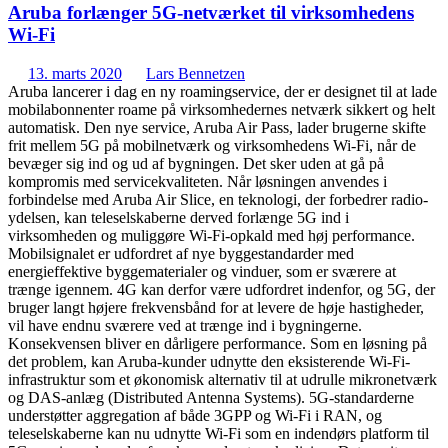
Aruba forlænger 5G-netværket til virksomhedens
Wi-Fi
13. marts 2020
Lars Bennetzen
Aruba lancerer i dag en ny roamingservice, der er designet til at lade
mobilabonnenter roame på virksomhedernes netværk sikkert og helt
automatisk. Den nye service, Aruba Air Pass, lader brugerne skifte
frit mellem 5G på mobilnetværk og virksomhedens Wi-Fi, når de
bevæger sig ind og ud af bygningen. Det sker uden at gå på
kompromis med servicekvaliteten. Når løsningen anvendes i
forbindelse med Aruba Air Slice, en teknologi, der forbedrer radio-
ydelsen, kan teleselskaberne derved forlænge 5G ind i
virksomheden og muliggøre Wi-Fi-opkald med høj performance.
Mobilsignalet er udfordret af nye byggestandarder med
energieffektive byggematerialer og vinduer, som er sværere at
trænge igennem. 4G kan derfor være udfordret indenfor, og 5G, der
bruger langt højere frekvensbånd for at levere de høje hastigheder,
vil have endnu sværere ved at trænge ind i bygningerne.
Konsekvensen bliver en dårligere performance. Som en løsning på
det problem, kan Aruba-kunder udnytte den eksisterende Wi-Fi-
infrastruktur som et økonomisk alternativ til at udrulle mikronetværk
og DAS-anlæg (Distributed Antenna Systems). 5G-standarderne
understøtter aggregation af både 3GPP og Wi-Fi i RAN, og
teleselskaberne kan nu udnytte Wi-Fi som en indendørs platform til