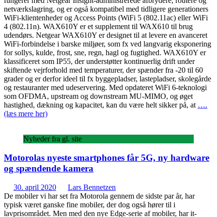
fungerer med Netgear Insight-administrerede afbrydere, routere og
netværkslagring, og er også kompatibel med tidligere generationers
WiFi-klientenheder og Access Points (WiFi 5 (802.11ac) eller WiFi
4 (802.11n). WAX610Y er et supplement til WAX610 til brug
udendørs. Netgear WAX610Y er designet til at levere en avanceret
WiFi-forbindelse i barske miljøer, som fx ved langvarig eksponering
for sollys, kulde, frost, sne, regn, hagl og fugtighed. WAX610Y er
klassificeret som IP55, der understøtter kontinuerlig drift under
skiftende vejrforhold med temperaturer, der spænder fra -20 til 60
grader og er derfor ideel til fx byggepladser, lastepladser, skolegårde
og restauranter med udeservering. Med opdateret WiFi 6-teknologi
som OFDMA, upstream og downstream MU-MIMO, og øget
hastighed, dækning og kapacitet, kan du være helt sikker på, at
….
(læs mere her)
Nyheder fra gl. site
Motorolas nyeste smartphones får 5G, ny hardware
og spændende kamera
30. april 2020
Lars Bennetzen
De mobiler vi har set fra Motorola gennem de sidste par år, har
typisk været ganske fine mobiler, der dog også hører til i
lavprisområdet. Men med den nye Edge-serie af mobiler, har it-