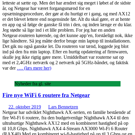
letteste at sætte op. Men det har ændret sig meget i løbet af de sidste
år, og Netgear har været forgangsmænd for en
opsætningsprocedure, der gør at du hurtigt er i gang, og med AX12
er det blevet lettere end nogensinde før. Alt du skal gøre, er at hente
en app og så følge de ganske få trin i den, og inden længe er du klar.
Jeg stødte så lige ind i et lille problem. For jeg har en anden
Netgear-routeren kørende, og det kunne app’en, forståeligt nok, ikke
lige håndtere. Så jeg måtte derfor bruge min laptop til installationen.
Det gik nu også ganske let. Da routeren var tænd, loggede jeg blot
ind på den fra min laptop. Efter en hurtig opdatering af firmwaren,
skulle jeg ikke rigtig gøre mere. Umiddelbart var routerne sat op
med et 2,4GHz netværk og 2 netværk på 5GHz-båndet, og faktisk
var der
…. (læs mere her)
Nyheder fra gl. site
Fire nye WiFi 6 routere fra Netgear
22. oktober 2019
Lars Bennetzen
Netgear har udviklet Nighthawk AX-serien, en familie bestående af
fire Wi-Fi 6 routere, fra den budgetvenlige Nighthawk AX4 til den
ultrahurtige Nighthawk AX12 med en kombineret hastighed på op
til 10,8 Gbps. Nighthawk AX4 4-Stream AX3000 Wi-Fi 6 Router
(RAX40) Med en kombineret wi-fi-hastighed på op til 3 Gbps og en