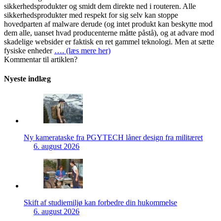
sikkerhedsprodukter og smidt dem direkte ned i routeren. Alle
sikkerhedsprodukter med respekt for sig selv kan stoppe
hovedparten af malware derude (og intet produkt kan beskytte mod
dem alle, uanset hvad producenterne måtte påstå), og at advare mod
skadelige websider er faktisk en ret gammel teknologi. Men at sætte
fysiske enheder
…. (læs mere her)
Kommentar til artiklen?
Nyeste indlæg
Ny kamerataske fra PGYTECH låner design fra militæret
6. august 2026
Skift af studiemiljø kan forbedre din hukommelse
6. august 2026