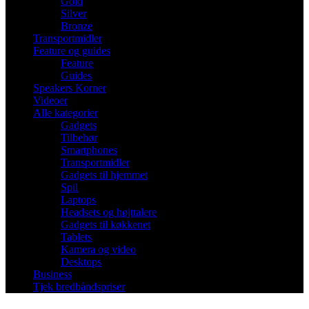
Gold
Silver
Bronze
Transportmidler
Feature og guides
Feature
Guides
Speakers Korner
Videoer
Alle kategorier
Gadgets
Tilbehør
Smartphones
Transportmidler
Gadgets til hjemmet
Spil
Laptops
Headsets og højttalere
Gadgets til køkkenet
Tablets
Kamera og video
Desktops
Business
Tjek bredbåndspriser