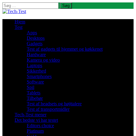
Søg
efter:
Hjem
Test
Apps
Desktops
Gadgets
Test af gadgets til hjemmet og køkkenet
Hardware
Kamera og video
Laptops
Sikkerhed
Smartphones
Software
Spil
Tablets
Tilbehør
Test af headsets og højttalere
Test af transportmidler
Tech-Test mener
Det bedste vi har testet
Editors choice
Platinum