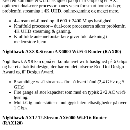
Med en kombineret wi-fi-hastighed på op til 3 Gbps og en AX-
optimeret dual-core processor banes vejen for smart home-udstyr,
problemfri streaming i 4K UHD, online-gaming og meget mere.
4-stream wi-fi med op til 600 + 2400 Mbps hastighed.
Kraftfuld processor – dual-core processoren sikrer problemfri
4K UHD-streaming & gaming.
Kraftfulde antenneforstærkere giver fuld dækning i
mellemstore hjem
Nighthawk AX8 8-Stream AX6000 Wi-Fi 6 Router (RAX80)
Nighthawk AX8 kan opnå en kombineret wi-fi-hastighed på 6 Gbps
og har et attraktivt design, der har vundet priserne Red Dot Design
Award og iF Design Award.
8 samtidige wi-fi streams – fire på hvert bånd (2,4 GHz og 5
GHz).
Fire gange så stor kapacitet som med en typisk 2×2 AC wi-fi-
løsning.
Multi-Gig understøttelse muliggør internethastigheder på over
1 Gbps.
Nighthawk AX12 12-Stream AX6000 Wi-Fi 6 Router
(RAX120)