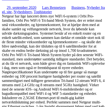
29. september 2020
Lars Bennetzen
Business
,
Nyheder fra
gl. site
,
Nyhedsbrev
,
Tophistorier
Netgear har lige lanceret deres nye WiFi 6-system i Orbi Pro-
familien, Orbi Pro WiFi 6 Tri-band Mesh System, der er rettet mod
små virksomheder, og hjemmekontoret, for at hjælpe dem med at
skabe samlet og velfungerende netværk, hvor du løbende kan
udvide dækningsgraden. Systemet består af en enkelt router og en
enkelt satellit-enhed, som sammen kan dække et område stort nok til
de fleste mindre virksomheder og hjemmekontorer – og skulle det
blive nødvendigt, kan der tilsluttes op til 6 satellitenheder for at
skabe en endnu bedre dækning på op imod 1,700 kvadratmeter.
Orbi Pro WiFi 6 Tri-band Mesh System byder på den seneste WiFi-
standard, men understøtter samtidig tidligere standarder. Det betyder,
at du får et netværk, som både giver dig en fantastisk WiFi-oplevelse
i dag, men som også er fremtidsparat til nyere enheder.
Nøglespecifikationer Kan understøtte op til fire gange så mange
enheder og 100 procent hurtigere hastigheder per router og satellit
sammenlignet med tidligere generation Tri-band 12-stream WiFi 6, 4
streams med 2,4 GHz og 8 streams med 5GHz hastighed. Virker
med de seneste iOS- og Android WiFi 6-mobilenheder og er
bagudkompatibel med WiFi 4 og WiF 5-standarder og enheder.
Inkluderer en 2,5GbE Ethernet-port til multi-gig kablet
netværktilslutning per enhed. Perfekt sammen med Netgear multi-
gig Ethernet switches. 1-års Insight abonnement følger med ved køb