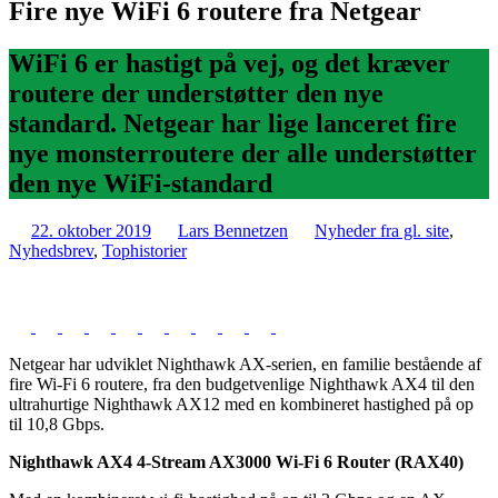
Fire nye WiFi 6 routere fra Netgear
WiFi 6 er hastigt på vej, og det kræver
routere der understøtter den nye
standard. Netgear har lige lanceret fire
nye monsterroutere der alle understøtter
den nye WiFi-standard
22. oktober 2019
Lars Bennetzen
Nyheder fra gl. site
,
Nyhedsbrev
,
Tophistorier
Netgear har udviklet Nighthawk AX-serien, en familie bestående af
fire Wi-Fi 6 routere, fra den budgetvenlige Nighthawk AX4 til den
ultrahurtige Nighthawk AX12 med en kombineret hastighed på op
til 10,8 Gbps.
Nighthawk AX4 4-Stream AX3000 Wi-Fi 6 Router (RAX40)