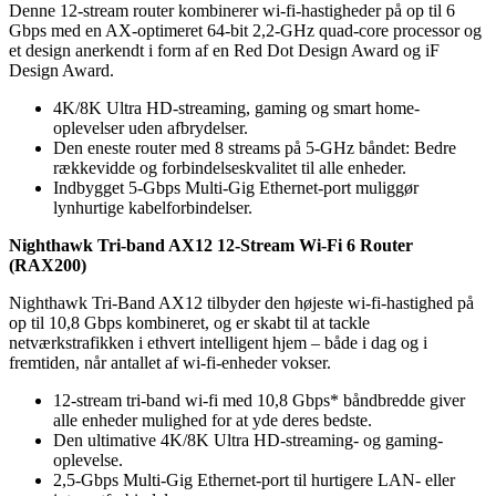
Denne 12-stream router kombinerer wi-fi-hastigheder på op til 6
Gbps med en AX-optimeret 64-bit 2,2-GHz quad-core processor og
et design anerkendt i form af en Red Dot Design Award og iF
Design Award.
4K/8K Ultra HD-streaming, gaming og smart home-
oplevelser uden afbrydelser.
Den eneste router med 8 streams på 5-GHz båndet: Bedre
rækkevidde og forbindelseskvalitet til alle enheder.
Indbygget 5-Gbps Multi-Gig Ethernet-port muliggør
lynhurtige kabelforbindelser.
Nighthawk Tri-band AX12 12-Stream Wi-Fi 6 Router
(RAX200)
Nighthawk Tri-Band AX12 tilbyder den højeste wi-fi-hastighed på
op til 10,8 Gbps kombineret, og er skabt til at tackle
netværkstrafikken i ethvert intelligent hjem – både i dag og i
fremtiden, når antallet af wi-fi-enheder vokser.
12-stream tri-band wi-fi med 10,8 Gbps* båndbredde giver
alle enheder mulighed for at yde deres bedste.
Den ultimative 4K/8K Ultra HD-streaming- og gaming-
oplevelse.
2,5-Gbps Multi-Gig Ethernet-port til hurtigere LAN- eller