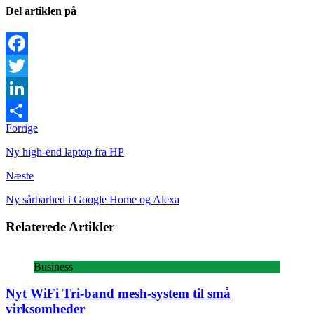
Del artiklen på
Facebook
Twitter
LinkedIn
Forrige
Share
Ny high-end laptop fra HP
Næste
Ny sårbarhed i Google Home og Alexa
Relaterede Artikler
Business
Nyt WiFi Tri-band mesh-system til små
virksomheder