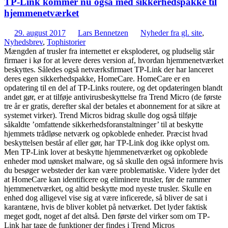
TP-Link kommer nu også med sikkerhedspakke til
hjemmenetværket
29. august 2017
Lars Bennetzen
Nyheder fra gl. site
,
Nyhedsbrev
,
Tophistorier
Mængden af trusler fra internettet er eksploderet, og pludselig står
firmaer i kø for at levere deres version af, hvordan hjemmenetværket
beskyttes. Således også netværksfirmaet TP-Link der har lanceret
deres egen sikkerhedspakke, HomeCare. HomeCare er en
opdatering til en del af TP-Links routere, og det opdateringen blandt
andet gør, er at tilføje antivirusbeskyttelse fra Trend Micro (de første
tre år er gratis, derefter skal der betales et abonnement for at sikre at
systemet virker). Trend Micros bidrag skulle dog også tilføje
såkaldte ’omfattende sikkerhedsforanstaltninger’ til at beskytte
hjemmets trådløse netværk og opkoblede enheder. Præcist hvad
beskyttelsen består af eller gør, har TP-Link dog ikke oplyst om.
Men TP-Link lover at beskytte hjemmenetværket og opkoblede
enheder mod uønsket malware, og så skulle den også informere hvis
du besøger websteder der kan være problematiske. Videre lyder det
at HomeCare kan identificere og eliminere trusler, før de rammer
hjemmenetværket, og altid beskytte mod nyeste trusler. Skulle en
enhed dog alligevel vise sig at være inficerede, så bliver de sat i
karantæne, hvis de bliver koblet på netværket. Det lyder faktisk
meget godt, noget af det altså. Den første del virker som om TP-
Link har tage de funktioner der findes i Trend Micros