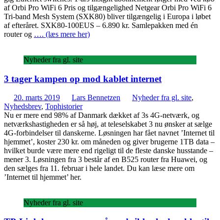
af Orbi Pro WiFi 6 Pris og tilgængelighed Netgear Orbi Pro WiFi 6
Tri-band Mesh System (SXK80) bliver tilgængelig i Europa i løbet
af efteråret. SXK80-100EUS – 6.890 kr. Samlepakken med én
router og
…. (læs mere her)
Nyheder fra gl. site
3 tager kampen op mod kablet internet
20. marts 2019
Lars Bennetzen
Nyheder fra gl. site
,
Nyhedsbrev
,
Tophistorier
Nu er mere end 98% af Danmark dækket af 3s 4G-netværk, og
netværkshastigheden er så høj, at teleselskabet 3 nu ønsker at sælge
4G-forbindelser til danskerne. Løsningen har fået navnet ’Internet til
hjemmet’, koster 230 kr. om måneden og giver brugerne 1TB data –
hvilket burde være mere end rigeligt til de fleste danske husstande –
mener 3. Løsningen fra 3 består af en B525 router fra Huawei, og
den sælges fra 11. februar i hele landet. Du kan læse mere om
’Internet til hjemmet’ her.
Nyheder fra gl. site