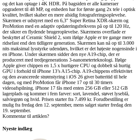
og det kan optage i 4K HDR. På bagsiden er alle kameraer
opgraderet til 48 MP, og enheden har for første gang 2x tele i optisk
kvalitet, hvilket skaber en mere alsidig fotograferingsoplevelse.
Skærmen er udstyret med en 6,3″ Super Retina XDR-skærm og
ProMotion med en adaptiv opdateringsfrekvens på op til 120 Hz,
der sikrer en flydende brugeroplevelse. Skærmens overflade er
beskyttet af Ceramic Shield 2, som ifølge Apple er tre gange mere
ridsefast end den tidligere generation. Skærmen kan nå op til 3.000
nits maksimal lysstyrke udendørs, hvilket er det højeste nogensinde i
en iPhone. Under skærmen sidder den nye A19-chip, der er
produceret med tredjegenerations 3-nanometerteknologi. Ifølge
Apple giver chippen en 1,5 x hurtigere CPU og dobbelt så hurtig
GPU i forhold til iPhone 13’s A15-chip. A19-chippens effektivitet
og den avancerede strømstyring i iOS 26 giver batteritid til hele
dagen, og med ProMotion får iPhone 17 op til 30 timers
videoafspilning. iPhone 17 fås med enten 256 GB eller 512 GB
lagerplads og kommer i fem farver: sort, lavendel, støvet lyseblå,
salviegrøn og hvid. Prisen starter fra 7.499 kr. Forudbestilling er
mulig fra fredag den 12. september, mens salget starter fredag den
19. september.
Kommentar til artiklen?
Nyeste indlæg