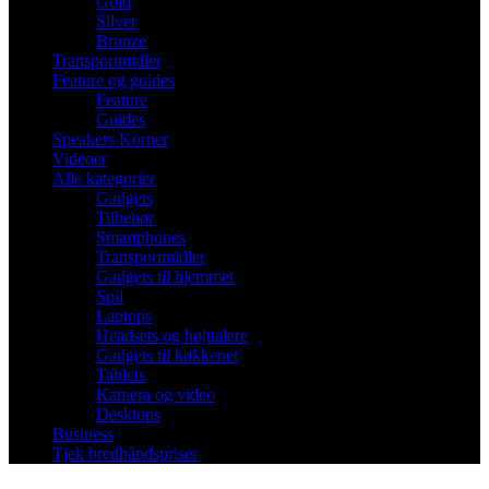
Gold
Silver
Bronze
Transportmidler
Feature og guides
Feature
Guides
Speakers Korner
Videoer
Alle kategorier
Gadgets
Tilbehør
Smartphones
Transportmidler
Gadgets til hjemmet
Spil
Laptops
Headsets og højttalere
Gadgets til køkkenet
Tablets
Kamera og video
Desktops
Business
Tjek bredbåndspriser