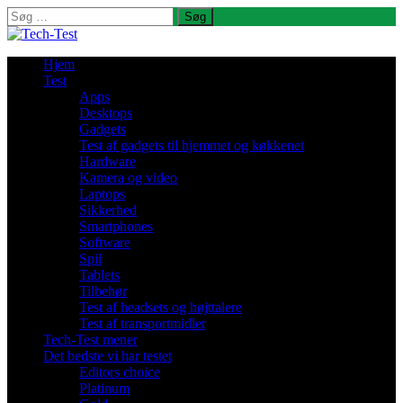
Søg
efter:
Hjem
Test
Apps
Desktops
Gadgets
Test af gadgets til hjemmet og køkkenet
Hardware
Kamera og video
Laptops
Sikkerhed
Smartphones
Software
Spil
Tablets
Tilbehør
Test af headsets og højttalere
Test af transportmidler
Tech-Test mener
Det bedste vi har testet
Editors choice
Platinum