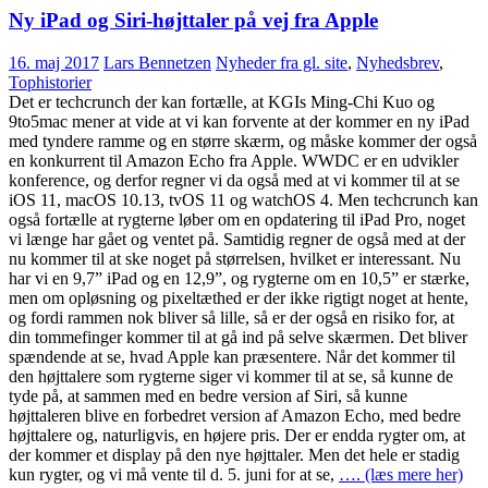
Ny iPad og Siri-højttaler på vej fra Apple
16. maj 2017
Lars Bennetzen
Nyheder fra gl. site
,
Nyhedsbrev
,
Tophistorier
Det er techcrunch der kan fortælle, at KGIs Ming-Chi Kuo og
9to5mac mener at vide at vi kan forvente at der kommer en ny iPad
med tyndere ramme og en større skærm, og måske kommer der også
en konkurrent til Amazon Echo fra Apple. WWDC er en udvikler
konference, og derfor regner vi da også med at vi kommer til at se
iOS 11, macOS 10.13, tvOS 11 og watchOS 4. Men techcrunch kan
også fortælle at rygterne løber om en opdatering til iPad Pro, noget
vi længe har gået og ventet på. Samtidig regner de også med at der
nu kommer til at ske noget på størrelsen, hvilket er interessant. Nu
har vi en 9,7” iPad og en 12,9”, og rygterne om en 10,5” er stærke,
men om opløsning og pixeltæthed er der ikke rigtigt noget at hente,
og fordi rammen nok bliver så lille, så er der også en risiko for, at
din tommefinger kommer til at gå ind på selve skærmen. Det bliver
spændende at se, hvad Apple kan præsentere. Når det kommer til
den højttalere som rygterne siger vi kommer til at se, så kunne de
tyde på, at sammen med en bedre version af Siri, så kunne
højttaleren blive en forbedret version af Amazon Echo, med bedre
højttalere og, naturligvis, en højere pris. Der er endda rygter om, at
der kommer et display på den nye højttaler. Men det hele er stadig
kun rygter, og vi må vente til d. 5. juni for at se,
…. (læs mere her)