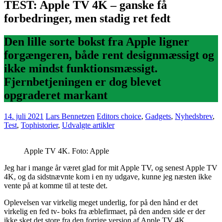
TEST: Apple TV 4K – ganske få
forbedringer, men stadig ret fedt
Den lille sorte bokst fra Apple ligner
forgængeren, både rent designmæssigt og
ikke mindst funktionsmæssigt.
Fjernbetjeningen er dog blevet
opgraderet markant
14. juli 2021
Lars Bennetzen
Editors choice
,
Gadgets
,
Nyhedsbrev
,
Test
,
Tophistorier
,
Udvalgte artikler
Apple TV 4K. Foto: Apple
Jeg har i mange år været glad for mit Apple TV, og senest Apple TV
4K, og da sidstnævnte kom i en ny udgave, kunne jeg næsten ikke
vente på at komme til at teste det.
Oplevelsen var virkelig meget underlig, for på den hånd er det
virkelig en fed tv- boks fra æblefirmaet, på den anden side er der
ikke sket det store fra den forrige version af Apple TV 4K.