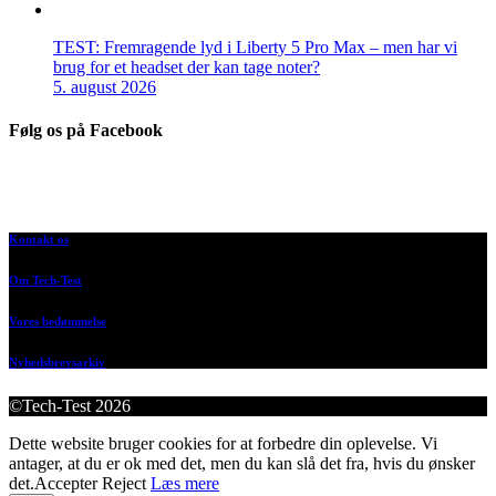
TEST: Fremragende lyd i Liberty 5 Pro Max – men har vi
brug for et headset der kan tage noter?
5. august 2026
Følg os på Facebook
Kontakt os
Om Tech-Test
Vores bedømmelse
Nyhedsbrevsarkiv
©Tech-Test 2026
Dette website bruger cookies for at forbedre din oplevelse. Vi
antager, at du er ok med det, men du kan slå det fra, hvis du ønsker
det.
Accepter
Reject
Læs mere