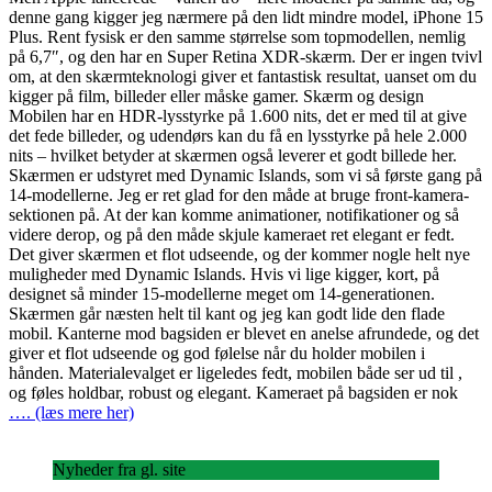
denne gang kigger jeg nærmere på den lidt mindre model, iPhone 15
Plus. Rent fysisk er den samme størrelse som topmodellen, nemlig
på 6,7″, og den har en Super Retina XDR-skærm. Der er ingen tvivl
om, at den skærmteknologi giver et fantastisk resultat, uanset om du
kigger på film, billeder eller måske gamer. Skærm og design
Mobilen har en HDR-lysstyrke på 1.600 nits, det er med til at give
det fede billeder, og udendørs kan du få en lysstyrke på hele 2.000
nits – hvilket betyder at skærmen også leverer et godt billede her.
Skærmen er udstyret med Dynamic Islands, som vi så første gang på
14-modellerne. Jeg er ret glad for den måde at bruge front-kamera-
sektionen på. At der kan komme animationer, notifikationer og så
videre derop, og på den måde skjule kameraet ret elegant er fedt.
Det giver skærmen et flot udseende, og der kommer nogle helt nye
muligheder med Dynamic Islands. Hvis vi lige kigger, kort, på
designet så minder 15-modellerne meget om 14-generationen.
Skærmen går næsten helt til kant og jeg kan godt lide den flade
mobil. Kanterne mod bagsiden er blevet en anelse afrundede, og det
giver et flot udseende og god følelse når du holder mobilen i
hånden. Materialevalget er ligeledes fedt, mobilen både ser ud til ,
og føles holdbar, robust og elegant. Kameraet på bagsiden er nok
…. (læs mere her)
Nyheder fra gl. site