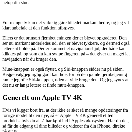
netop din stue.
For mange tv kan det virkelig gøre billedet markant bedre, og jeg vil
klart anbefale at den funktion afprøves.
Ellers er det primært fjernbetjeningen der er blevet opgraderet. Den
ser nu markant anderledes ud, den er blevet tykkere, og dermed også
lettere at holde på. Der er kommet et navigationshjul, der både kan
klikkes på, og som du kan swipe fingeren på – det giver en meget let
navigation når du bruger den.
Mute-knappen er også flyttet, og Siri-knappen sidder nu på siden.
Begge valg jeg rigtig godt kan lide, for på den gamle fjernbetjening
ramte jeg ofte Siri-knappen, uden at ville bruge den. Og jeg synes at
det nu er langt lettere at finde mute-knappen.
Generelt om Apple TV 4K
Hvis vi kigger bort fra, at der ikke er sket så mange opdateringer fra
forrige model til den nye, så er Apple TV 4K generelt et fedt
produkt – hvis du altså har købt ind i Apples økosystem. Har du det,
så får du adgang til dine billeder og videoer fra din iPhone, direkte
på dit tv.