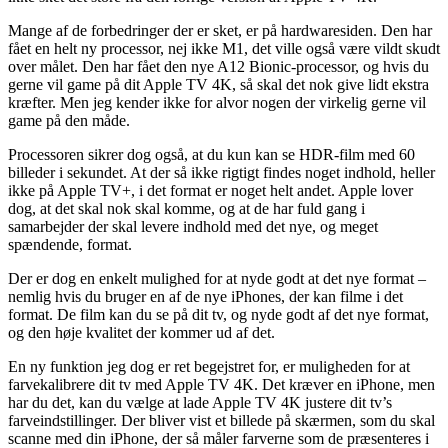
Mange af de forbedringer der er sket, er på hardwaresiden. Den har
fået en helt ny processor, nej ikke M1, det ville også være vildt skudt
over målet. Den har fået den nye A12 Bionic-processor, og hvis du
gerne vil game på dit Apple TV 4K, så skal det nok give lidt ekstra
kræfter. Men jeg kender ikke for alvor nogen der virkelig gerne vil
game på den måde.
Processoren sikrer dog også, at du kun kan se HDR-film med 60
billeder i sekundet. At der så ikke rigtigt findes noget indhold, heller
ikke på Apple TV+, i det format er noget helt andet. Apple lover
dog, at det skal nok skal komme, og at de har fuld gang i
samarbejder der skal levere indhold med det nye, og meget
spændende, format.
Der er dog en enkelt mulighed for at nyde godt at det nye format –
nemlig hvis du bruger en af de nye iPhones, der kan filme i det
format. De film kan du se på dit tv, og nyde godt af det nye format,
og den høje kvalitet der kommer ud af det.
En ny funktion jeg dog er ret begejstret for, er muligheden for at
farvekalibrere dit tv med Apple TV 4K. Det kræver en iPhone, men
har du det, kan du vælge at lade Apple TV 4K justere dit tv’s
farveindstillinger. Der bliver vist et billede på skærmen, som du skal
scanne med din iPhone, der så måler farverne som de præsenteres i