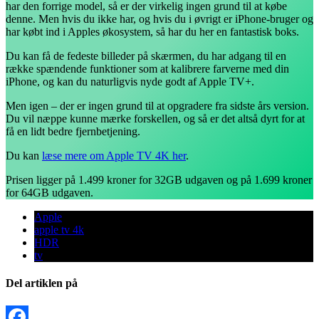
har den forrige model, så er der virkelig ingen grund til at købe
denne. Men hvis du ikke har, og hvis du i øvrigt er iPhone-bruger og
har købt ind i Apples økosystem, så har du her en fantastisk boks.
Du kan få de fedeste billeder på skærmen, du har adgang til en
række spændende funktioner som at kalibrere farverne med din
iPhone, og kan du naturligvis nyde godt af Apple TV+.
Men igen – der er ingen grund til at opgradere fra sidste års version.
Du vil næppe kunne mærke forskellen, og så er det altså dyrt for at
få en lidt bedre fjernbetjening.
Du kan
læse mere om Apple TV 4K her
.
Prisen ligger på 1.499 kroner for 32GB udgaven og på 1.699 kroner
for 64GB udgaven.
Apple
apple tv 4k
HDR
tv
Del artiklen på