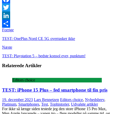
Facebook
Twitter
LinkedIn
Forrige
Share
TEST: OnePlus Nord CE 5G overrasker ikke
Næste
TEST: Playstation 5 – bedste konsol ever, punktum!
Relaterede Artikler
Editors choice
TEST: iPhone 15 Plus – fed smartphone til fin pris
19. december 2023
Lars Bennetzen
Editors choice
,
Nyhedsbrev
,
Platinum
,
Smartphones
,
Test
,
Tophistorier
,
Udvalgte artikler
For ikke så længe siden testede jeg den store iPhone 15 Pro Max,
Men Apple lancerede – vanen tro – flere modeller på samme tid, og