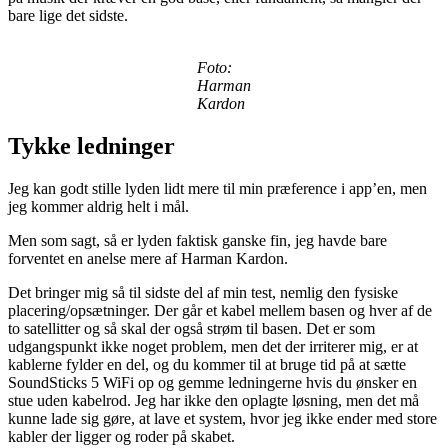
bare lige det sidste.
Foto:
Harman
Kardon
Tykke ledninger
Jeg kan godt stille lyden lidt mere til min præference i app’en, men
jeg kommer aldrig helt i mål.
Men som sagt, så er lyden faktisk ganske fin, jeg havde bare
forventet en anelse mere af Harman Kardon.
Det bringer mig så til sidste del af min test, nemlig den fysiske
placering/opsætninger. Der går et kabel mellem basen og hver af de
to satellitter og så skal der også strøm til basen. Det er som
udgangspunkt ikke noget problem, men det der irriterer mig, er at
kablerne fylder en del, og du kommer til at bruge tid på at sætte
SoundSticks 5 WiFi op og gemme ledningerne hvis du ønsker en
stue uden kabelrod. Jeg har ikke den oplagte løsning, men det må
kunne lade sig gøre, at lave et system, hvor jeg ikke ender med store
kabler der ligger og roder på skabet.