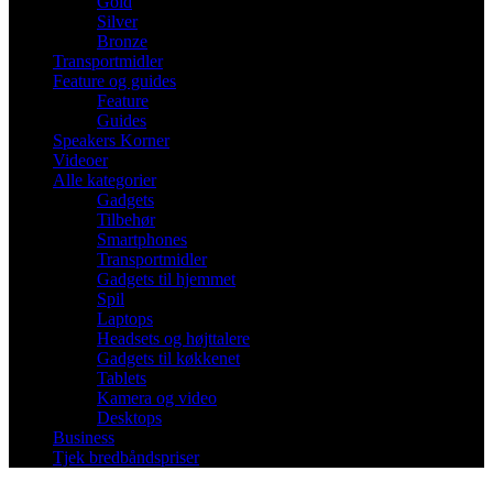
Gold
Silver
Bronze
Transportmidler
Feature og guides
Feature
Guides
Speakers Korner
Videoer
Alle kategorier
Gadgets
Tilbehør
Smartphones
Transportmidler
Gadgets til hjemmet
Spil
Laptops
Headsets og højttalere
Gadgets til køkkenet
Tablets
Kamera og video
Desktops
Business
Tjek bredbåndspriser