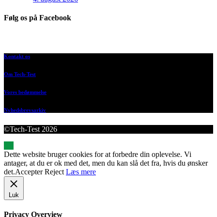
Følg os på Facebook
Kontakt os
Om Tech-Test
Vores bedømmelse
Nyhedsbrevsarkiv
©Tech-Test 2026
Dette website bruger cookies for at forbedre din oplevelse. Vi
antager, at du er ok med det, men du kan slå det fra, hvis du ønsker
det.
Accepter
Reject
Læs mere
Luk
Privacy Overview