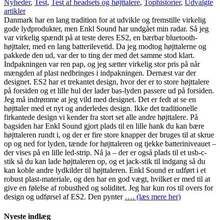
Nyheder
,
Test
,
Test af headsets og højttalere
,
Tophistorier
,
Udvalgte
artikler
Danmark har en lang tradition for at udvikle og fremstille virkelig
gode lydprodukter, men Enkl Sound har undgået min radar. Så jeg
var virkelig spændt på at teste deres ES2, en bærbar bluetooth-
højttaler, med en lang batterilevetid. Da jeg modtog højttalerne og
pakkede den ud, var der to ting der med det samme stod klart.
Indpakningen var ren pap, og jeg sætter virkelig stor pris på når
mængden af plast nedbringes i indpakningen. Dernæst var der
designet. ES2 har et trekantet design, hvor der er to store højttalere
på forsiden og et lille hul der lader bas-lyden passere ud på forsiden.
Jeg må indrømme at jeg vild med designet. Det er fedt at se en
højttaler med et nyt og anderledes design. Ikke det traditionelle
firkantede design vi kender fra stort set alle andre højttalere. På
bagsiden har Enkl Sound gjort plads til en lille hank du kan bære
højttaleren rundt i, og der er fire store knapper der bruges til at skrue
op og ned for lyden, tænde for højttaleren og tjekke batteriniveauet –
der vises på en lille led-strip. Nå ja – der er også plads til et usb-c-
stik så du kan lade højttaleren op, og et jack-stik til indgang så du
kan koble andre lydkilder til højttaleren. Enkl Sound er udført i et
robust plast-materiale, og den har en god vægt, hvilket er med til at
give en følelse af robusthed og soliditet. Jeg har kun ros til overs for
design og udførsel af ES2. Den pynter
…. (læs mere her)
Nyeste indlæg