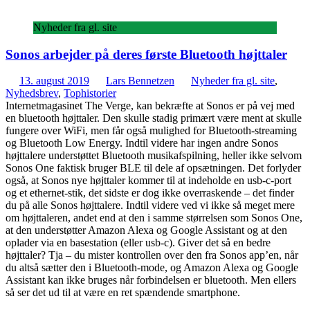
Nyheder fra gl. site
Sonos arbejder på deres første Bluetooth højttaler
13. august 2019
Lars Bennetzen
Nyheder fra gl. site
,
Nyhedsbrev
,
Tophistorier
Internetmagasinet The Verge, kan bekræfte at Sonos er på vej med
en bluetooth højttaler. Den skulle stadig primært være ment at skulle
fungere over WiFi, men får også mulighed for Bluetooth-streaming
og Bluetooth Low Energy. Indtil videre har ingen andre Sonos
højttalere understøttet Bluetooth musikafspilning, heller ikke selvom
Sonos One faktisk bruger BLE til dele af opsætningen. Det forlyder
også, at Sonos nye højttaler kommer til at indeholde en usb-c-port
og et ethernet-stik, det sidste er dog ikke overraskende – det finder
du på alle Sonos højttalere. Indtil videre ved vi ikke så meget mere
om højttaleren, andet end at den i samme størrelsen som Sonos One,
at den understøtter Amazon Alexa og Google Assistant og at den
oplader via en basestation (eller usb-c). Giver det så en bedre
højttaler? Tja – du mister kontrollen over den fra Sonos app’en, når
du altså sætter den i Bluetooth-mode, og Amazon Alexa og Google
Assistant kan ikke bruges når forbindelsen er bluetooth. Men ellers
så ser det ud til at være en ret spændende smartphone.