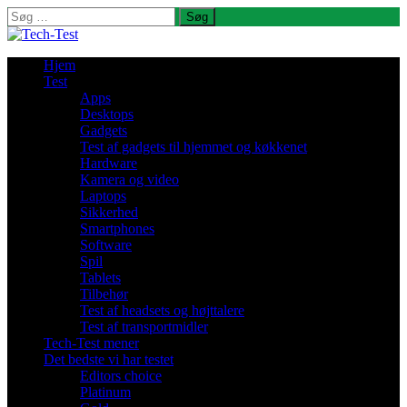
Søg
efter:
Hjem
Test
Apps
Desktops
Gadgets
Test af gadgets til hjemmet og køkkenet
Hardware
Kamera og video
Laptops
Sikkerhed
Smartphones
Software
Spil
Tablets
Tilbehør
Test af headsets og højttalere
Test af transportmidler
Tech-Test mener
Det bedste vi har testet
Editors choice
Platinum