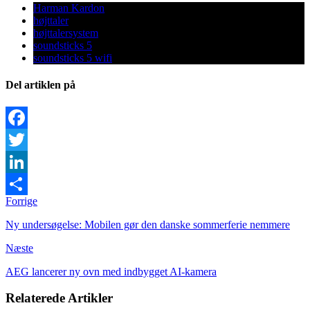
Harman Kardon
højttaler
højttalersystem
soundsticks 5
soundsticks 5 wifi
Del artiklen på
Facebook
Twitter
LinkedIn
Forrige
Share
Ny undersøgelse: Mobilen gør den danske sommerferie nemmere
Næste
AEG lancerer ny ovn med indbygget AI-kamera
Relaterede Artikler