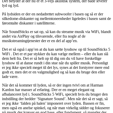
Det betyder at der nu er et 3-vejs akustisk system, der både leverer
lyd og lyd.
På lydsiden er der en nedadrettet subwoofer i basen og så er der
silkedome-diskanter og mellemtoneenheder ligeledes i basen samt de
føromtalte diskanter i satellitterne.
Når SoundSticks er sat op, så kan du streame musik via WiFi, blandt
andet via AirPlay og tilsvarende, eller fra nogle af de
musikstreamingtjenester der er en del af app’en.
Det er så også i app’en at du kan sætte lysshow op til SoundSticks 5
WiFi . Det er et par stykker du kan vælge mellem – eller du kan slå
dem helt fra. Det er så helt op til dig om du vil have forskellige
lysshow til at danse rundt i din stue når du spiller musik. Personligt
er jeg ikke specielt meget til det lys, synes at det forstyrrer mere end
godt er, men det er en valgmulighed og så kan du bruge den eller
lade være.
Når det så kommer til lyden, så er der ingen tvivl om at Harman
Kardon har masser af erfaring. Der er en meget elegant og
afbalanceret lyd i. SoundSticks 5 WiFi, specielt hvis du bruger den
indstilling der hedder ‘Signature Sound’. Men når det så er sagt, så
er jeg ikke ‘falden på halen’ imponeret over lyden. Bassen er fin,
men også en anelse spinkel, og når man virkelig sidder og fokuserer
på musik der kræver en god base, eller fundament, så mangler der