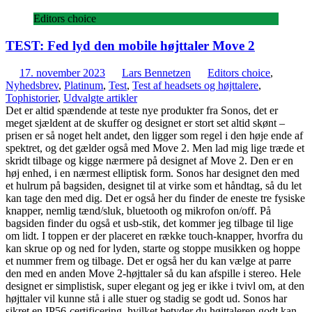
Editors choice
TEST: Fed lyd den mobile højttaler Move 2
17. november 2023
Lars Bennetzen
Editors choice
,
Nyhedsbrev
,
Platinum
,
Test
,
Test af headsets og højttalere
,
Tophistorier
,
Udvalgte artikler
Det er altid spændende at teste nye produkter fra Sonos, det er
meget sjældent at de skuffer og designet er stort set altid skønt –
prisen er så noget helt andet, den ligger som regel i den høje ende af
spektret, og det gælder også med Move 2. Men lad mig lige træde et
skridt tilbage og kigge nærmere på designet af Move 2. Den er en
høj enhed, i en nærmest elliptisk form. Sonos har designet den med
et hulrum på bagsiden, designet til at virke som et håndtag, så du let
kan tage den med dig. Det er også her du finder de eneste tre fysiske
knapper, nemlig tænd/sluk, bluetooth og mikrofon on/off. På
bagsiden finder du også et usb-stik, det kommer jeg tilbage til lige
om lidt. I toppen er der placeret en række touch-knapper, hvorfra du
kan skrue op og ned for lyden, starte og stoppe musikken og hoppe
et nummer frem og tilbage. Det er også her du kan vælge at parre
den med en anden Move 2-højttaler så du kan afspille i stereo. Hele
designet er simplistisk, super elegant og jeg er ikke i tvivl om, at den
højttaler vil kunne stå i alle stuer og stadig se godt ud. Sonos har
sikret en IP56-certificering, hvilket betyder du højttaleren godt kan