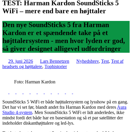
TEST: Harman Kardon SoundSticks 5
WiFi – mere end bare en højttaler
Den nye SoundSticks 5 fra Harman
Kardon er et spændende take på et
højttalersystem - men hvor lyden er god,
så giver designet alligevel udfordringer
29. juni 2026
Lars Bennetzen
Nyhedsbrev
,
Test
,
Test af
headsets og højttalere
,
Tophistorier
Foto: Harman Kardon
SoundSticks 5 WiFi er både højttalersystem og lysshow på en gang.
Det har vi set før, blandt andet fra Harman Kardon med deres
Aura
Studio 4-system
. Men SoundSticks 5 WiFi er lidt anderledes, ikke
mindst fordi det både har en basestation og så et par satellitter der
indeholder diskanthøjttalere og led-lys.