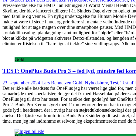
Pressemeddelelse fra HMD I anledningen af World Mental Health Day
Skyline, der blev lanceret tidligere i år. Sindets Dag giver en oplagt m
med familie og venner. En nylig undersøgelse fra Human Mobile Device
måde at være til stede i nuet og prioritere sit mentale velbefindend
mulighed for at tage magten over dine smartphone-pauser. Med HMD Sky
kontakttilpasning, planlægning samt mulighed for “bløde” eller “hå
blot at klikke på widgetten aktiveres Detox-tilstanden, og længden af
eliminerer fristelsen til “bare lige at tjekke” sine yndlingsapps. Alle m
Gold
TEST: OnePlus Buds Pro 3 – fed lyd, mindre fed kom
23. september 2024
Lars Bennetzen
Gold
,
Nyhedsbrev
,
Test
,
Test af 
Det er ikke alle headsets fra OnePlus jeg har været lige glad for, men 
samarbejde med specialister, de gør det fx med Hasselblad på deres sm
OnePlus jeg til dato har testet. For at sikre den gode lyd har OnePlus
Pro 2. Buds Pro 3 er udstyret med 11mm woofer der nu har to magneter
gode lyd i headsettet, der i øvrigt har en støjreduktionsteknologi der gi
anelse. Det første var komforten. Buds Pro 3 sidder godt fast i øret, så
time, men jeg må indrømme at selvom jeg eksperimenterede med de fo