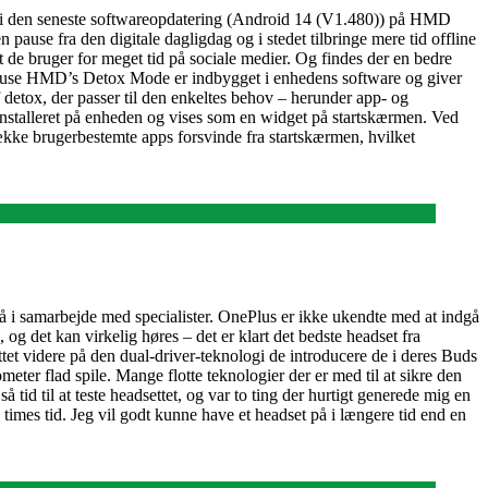
e i den seneste softwareopdatering (Android 14 (V1.480)) på HMD
n pause fra den digitale dagligdag og i stedet tilbringe mere tid offline
de bruger for meget tid på sociale medier. Og findes der en bedre
en pause HMD’s Detox Mode er indbygget i enhedens software og giver
detox, der passer til den enkeltes behov – herunder app- og
nstalleret på enheden og vises som en widget på startskærmen. Ved
række brugerbestemte apps forsvinde fra startskærmen, hvilket
t gå i samarbejde med specialister. OnePlus er ikke ukendte med at indgå
 det kan virkelig høres – det er klart det bedste headset fra
ttet videre på den dual-driver-teknologi de introducere de i deres Buds
r flad spile. Mange flotte teknologier der er med til at sikre den
 tid til at teste headsettet, og var to ting der hurtigt generede mig en
n times tid. Jeg vil godt kunne have et headset på i længere tid end en