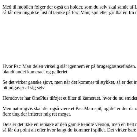
Med til mobilen følger der også en holder, som du selv skal samle af Le
så får den mig ikke just til tænke på Pac-Man, spil eller grillbaren fr
Hvor Pac-Man-delen virkelig slår igennem er på brugergrænsefladen. He
blandt andet kameraet og galleriet.
Se det virker ganske sjovt, men når det kommer til stykket, så er det irri
bit udgaver af sig selv.
Herudover har OnePlus tilføjet et filter til kameraet, hvor du nu smide
Men naturligvis skal der også være et Pac-Man-spil, og det er der da o
flere ting der irriterer mig ret meget.
Dels er det ikke en remake af den gamle kendte version, men en helt ny,
så får du point alt efter hvor langt du kommer i spillet. Det virker bare f