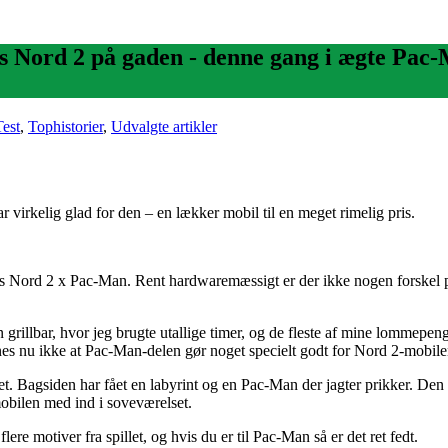
 Nord 2 på gaden - denne gang i ægte Pac-Ma
Test
,
Tophistorier
,
Udvalgte artikler
ar virkelig glad for den – en lækker mobil til en meget rimelig pris.
us Nord 2 x Pac-Man. Rent hardwaremæssigt er der ikke nogen forskel 
 grillbar, hvor jeg brugte utallige timer, og de fleste af mine lommepenge
es nu ikke at Pac-Man-delen gør noget specielt godt for Nord 2-mobile
et. Bagsiden har fået en labyrint og en Pac-Man der jagter prikker. Den 
mobilen med ind i soveværelset.
ere motiver fra spillet, og hvis du er til Pac-Man så er det ret fedt.