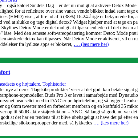
 – også kaldet Sindets Dag – er det nu muligt at aktivere Detox Mod
ulighed for at reflektere over sine vaner, vende blikket indad samt tage e
s (HMD) viser, at fire ud af ti (38%) 16-24-årige er bekymrede for, at 
e end ved at slukke og tage digital detox? Widget hjælper med at tage 
lines Detox Mode er det muligt at tilpasse enheden til det niveau af 
rde” låse. Med den seneste softwareopdatering kommer Detox Mode præi
 den ønskede detox kan tilpasses. Når Detox Mode er aktiveret, vil en 
eddelelser fra lydløse apps er blokeret,
…. (læs mere her)
fort
headsets og højttalere
,
Tophistorier
det nye af deres ‘flagskibsprodukter’ viser at det godt kan betale sig a
artphone-topmodeller. Buds Pro 3 er lavet i samarbejde med Dynaudio, og
 forsynet headsettet med to DAC’er pr. høretelefon, og så bygger headse
 og 6mm tweeter med en forbedret membran og en kraftfuld 35 mikromete
ver op til 50dB aktiv støjreduktion – ANC. Så langt så godt, nu var det så
 godt at det har en tendens til at blive ubehageligt at have det på efter e
rskellige silokonepropper der med, så lykkedes
…. (læs mere her)