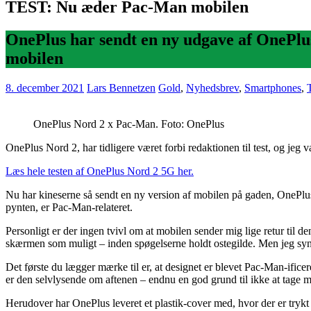
TEST: Nu æder Pac-Man mobilen
OnePlus har sendt en ny udgave af OnePlus
mobilen
8. december 2021
Lars Bennetzen
Gold
,
Nyhedsbrev
,
Smartphones
,
OnePlus Nord 2 x Pac-Man. Foto: OnePlus
OnePlus Nord 2, har tidligere været forbi redaktionen til test, og jeg v
Læs hele testen af OnePlus Nord 2 5G her.
Nu har kineserne så sendt en ny version af mobilen på gaden, OnePl
pynten, er Pac-Man-relateret.
Personligt er der ingen tvivl om at mobilen sender mig lige retur til den
skærmen som muligt – inden spøgelserne holdt ostegilde. Men jeg syn
Det første du lægger mærke til er, at designet er blevet Pac-Man-ificer
er den selvlysende om aftenen – endnu en god grund til ikke at tage 
Herudover har OnePlus leveret et plastik-cover med, hvor der er trykt fl