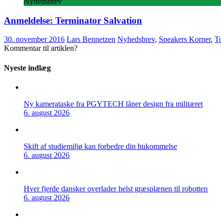
Nyhedsbrev
Anmeldelse: Terminator Salvation
30. november 2016
Lars Bennetzen
Nyhedsbrev
,
Speakers Korner
,
To
Kommentar til artiklen?
Nyeste indlæg
Ny kamerataske fra PGYTECH låner design fra militæret
6. august 2026
Skift af studiemiljø kan forbedre din hukommelse
6. august 2026
Hver fjerde dansker overlader helst græsplænen til robotten
6. august 2026