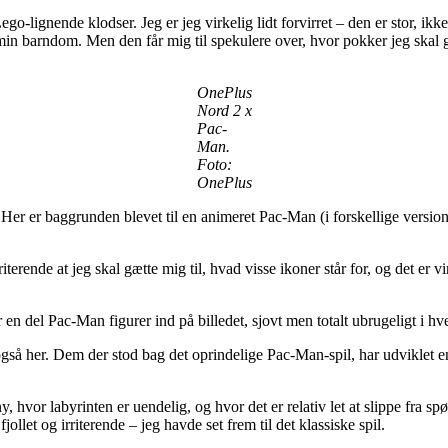
go-lignende klodser. Jeg er jeg virkelig lidt forvirret – den er stor, i
a min barndom. Men den får mig til spekulere over, hvor pokker jeg skal 
OnePlus
Nord 2 x
Pac-
Man.
Foto:
OnePlus
r er baggrunden blevet til en animeret Pac-Man (i forskellige versione
terende at jeg skal gætte mig til, hvad visse ikoner står for, og det er vi
r en del Pac-Man figurer ind på billedet, sjovt men totalt ubrugeligt i h
gså her. Dem der stod bag det oprindelige Pac-Man-spil, har udviklet en 
 hvor labyrinten er uendelig, og hvor det er relativ let at slippe fra sp
jollet og irriterende – jeg havde set frem til det klassiske spil.