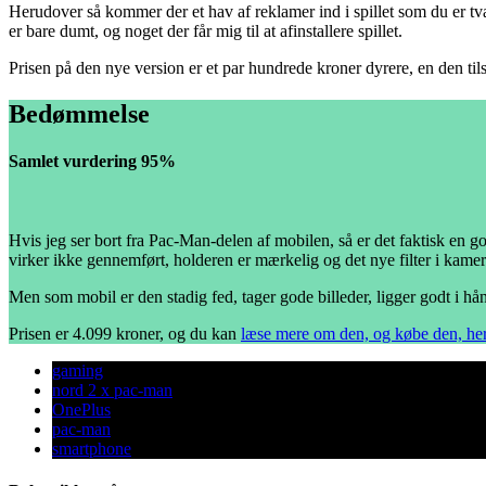
Herudover så kommer der et hav af reklamer ind i spillet som du er tvan
er bare dumt, og noget der får mig til at afinstallere spillet.
Prisen på den nye version er et par hundrede kroner dyrere, en den 
Bedømmelse
Samlet vurdering 95%
Hvis jeg ser bort fra Pac-Man-delen af mobilen, så er det faktisk en go
virker ikke gennemført, holderen er mærkelig og det nye filter i kamer
Men som mobil er den stadig fed, tager gode billeder, ligger godt i hå
Prisen er 4.099 kroner, og du kan
læse mere om den, og købe den, he
gaming
nord 2 x pac-man
OnePlus
pac-man
smartphone