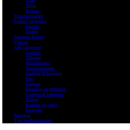
Gold
Silver
Bronze
Transportmidler
Feature og guides
Feature
Guides
Speakers Korner
Videoer
Alle kategorier
Gadgets
Tilbehør
Smartphones
Transportmidler
Gadgets til hjemmet
Spil
Laptops
Headsets og højttalere
Gadgets til køkkenet
Tablets
Kamera og video
Desktops
Business
Tjek bredbåndspriser