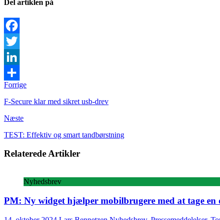
Del artiklen på
Facebook
Twitter
LinkedIn
Forrige
Share
F-Secure klar med sikret usb-drev
Næste
TEST: Effektiv og smart tandbørstning
Relaterede Artikler
Nyhedsbrev
PM: Ny widget hjælper mobilbrugere med at tage en d
14. oktober 2024
Lars Bennetzen
Nyhedsbrev
,
Pressemeddelelser
,
Top