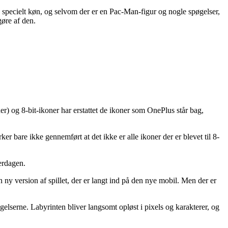
kke specielt køn, og selvom der er en Pac-Man-figur og nogle spøgelser,
gøre af den.
r) og 8-bit-ikoner har erstattet de ikoner som OnePlus står bag,
rker bare ikke gennemført at det ikke er alle ikoner der er blevet til 8-
verdagen.
ny version af spillet, der er langt ind på den nye mobil. Men der er
øgelserne. Labyrinten bliver langsomt opløst i pixels og karakterer, og