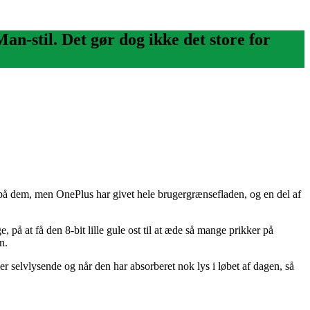
n-stil. Det gør dog ikke det store for
på dem, men OnePlus har givet hele brugergrænsefladen, og en del af
, på at få den 8-bit lille gule ost til at æde så mange prikker på
n.
er selvlysende og når den har absorberet nok lys i løbet af dagen, så