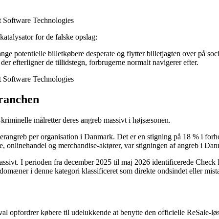
t Software Technologies
atalysator for de falske opslag:
ge potentielle billetkøbere desperate og flytter billetjagten over på soc
r efterligner de tillidstegn, forbrugerne normalt navigerer efter.
t Software Technologies
branchen
 it-kriminelle målretter deres angreb massivt i højsæsonen.
rangreb per organisation i Danmark. Det er en stigning på 18 % i forho
me, onlinehandel og merchandise-aktører, var stigningen af angreb i Da
massivt. I perioden fra december 2025 til maj 2026 identificerede Check 
 domæner i denne kategori klassificeret som direkte ondsindet eller mist
l opfordrer købere til udelukkende at benytte den officielle ReSale-løsni