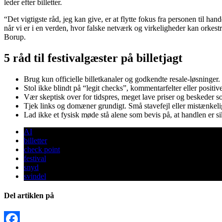
leder efter billetter.
“Det vigtigste råd, jeg kan give, er at flytte fokus fra personen til 
når vi er i en verden, hvor falske netværk og virkeligheder kan orkest
Borup.
5 råd til festivalgæster på billetjagt
Brug kun officielle billetkanaler og godkendte resale-løsninger.
Stol ikke blindt på “legit checks”, kommentarfelter eller positive
Vær skeptisk over for tidspres, meget lave priser og beskeder so
Tjek links og domæner grundigt. Små stavefejl eller mistænkeli
Lad ikke et fysisk møde stå alene som bevis på, at handlen er si
AI
billetter
check point
festival
snyd
svindel
Del artiklen på