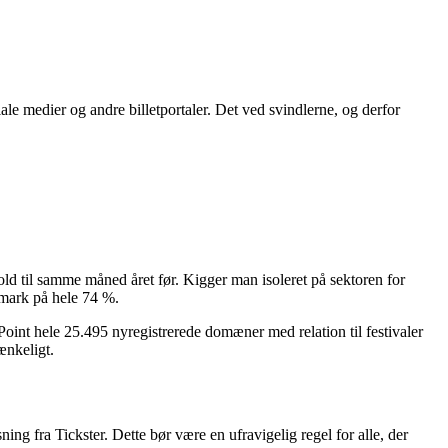
iale medier og andre billetportaler. Det ved svindlerne, og derfor
ld til samme måned året før. Kigger man isoleret på sektoren for
nmark på hele 74 %.
Point hele 25.495 nyregistrerede domæner med relation til festivaler
ænkeligt.
ng fra Tickster. Dette bør være en ufravigelig regel for alle, der