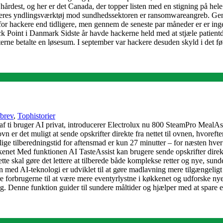
t hårdest, og her er det Canada, der topper listen med en stigning på h
deres yndlingsværktøj mod sundhedssektoren er ransomwareangreb. Gen
for hackere end tidligere, men gennem de seneste par måneder er er ing
Point i Danmark Sidste år havde hackerne held med at stjæle patientdata
ienterne betalte en løsesum. I september var hackere desuden skyld i det 
brev
,
Tophistorier
af ti bruger AI privat, introducerer Electrolux nu 800 SteamPro MealAss
 er det muligt at sende opskrifter direkte fra nettet til ovnen, hvoref
ige tilberedningstid for aftensmad er kun 27 minutter – for næsten hver 
net Med funktionen AI TasteAssist kan brugere sende opskrifter direkte 
ette skal gøre det lettere at tilberede både komplekse retter og nye, sun
ed AI-teknologi er udviklet til at gøre madlavning mere tilgængeligt o
ere forbrugerne til at være mere eventyrlystne i køkkenet og udforske n
ng. Denne funktion guider til sundere måltider og hjælper med at spare 