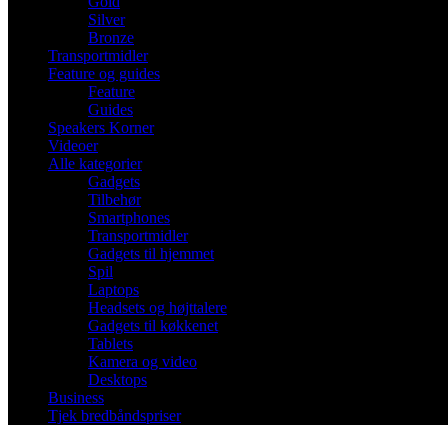
Gold
Silver
Bronze
Transportmidler
Feature og guides
Feature
Guides
Speakers Korner
Videoer
Alle kategorier
Gadgets
Tilbehør
Smartphones
Transportmidler
Gadgets til hjemmet
Spil
Laptops
Headsets og højttalere
Gadgets til køkkenet
Tablets
Kamera og video
Desktops
Business
Tjek bredbåndspriser