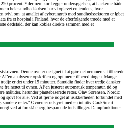
ele 250 procent. Ydermere kortlægger undersøgelsen, at hackerne både
nem hele sundhedskrisen har vi oplevet en tendens, hvor
en tvivl om, at antallet af cyberangreb mod sundhedssektoren er løbet
 fra et hospital i Finland, hvor de efterfølgende truede med at
første dødsfald, der kan kobles direkte sammen med et
ist-ovnen. Denne ovn er designet til at gøre det nemmere at tilberede
ter AI’en analyserer opskriften og optimerer tilberedningen. Mange
tredje er det under 15 minutter. Samtidig finder hver tredje dansker
fra nettet til ovnen. AI’en justerer automatisk temperatur, tid og
dere måltider, herunder plantebaserede retter. Olav Sørensen, Nordic
g sjovt for alle. Ved at fjerne noget af usikkerheden forbundet med
ye, sundere retter.” Ovnen er udstyret med en intuitiv CookSmart
energi ved at foreslå energibesparende indstillinger. Dampfunktioner