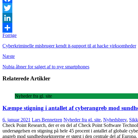
Facebook
Twitter
LinkedIn
Forrige
Share
Cyberkriminelle misbruger kendt it-support til at hacke virksomheder
Næste
Nubia åbner for salget af to nye smartphones
Relaterede Artikler
Nyheder fra gl. site
Kæmpe stigning i antallet af cyberangreb mod sundh
6. januar 2021
Lars Bennetzen
Nyheder fra gl. site
,
Nyhedsbrev
,
Sikk
Check Point Research, der er en del af Check Point Software Technologi
undersøgelsen en stigning på hele 45 procent i antallet af globale cy
angreb mod sundhedssektorerne er størst i den centrale del af Europa