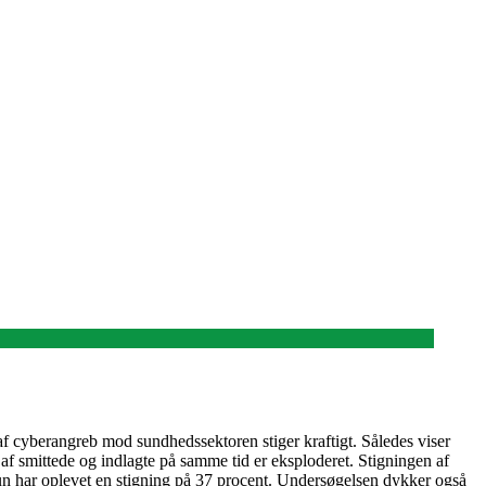
 af cyberangreb mod sundhedssektoren stiger kraftigt. Således viser
af smittede og indlagte på samme tid er eksploderet. Stigningen af
un har oplevet en stigning på 37 procent. Undersøgelsen dykker også