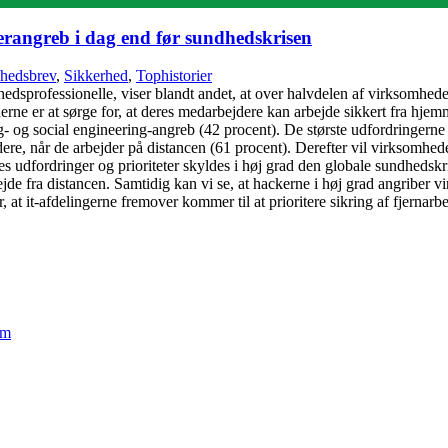
berangreb i dag end før sundhedskrisen
hedsbrev
,
Sikkerhed
,
Tophistorier
hedsprofessionelle, viser blandt andet, at over halvdelen af virksomhede
ne er at sørge for, at deres medarbejdere kan arbejde sikkert fra hjem
g- og social engineering-angreb (42 procent). De største udfordringern
ejdere, når de arbejder på distancen (61 procent). Derefter vil virksomh
udfordringer og prioriteter skyldes i høj grad den globale sundhedskris
jde fra distancen. Samtidig kan vi se, at hackerne i høj grad angriber v
er, at it-afdelingerne fremover kommer til at prioritere sikring af fjern
em