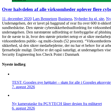
Over halvdelen af alle virksomheder oplever flere cy
11. december 2020
Lars Bennetzen
Business
,
Nyheder fra gl. site
,
Ny
Undersøgelsen, der er lavet på baggrund af svar fra over 600 it-sikker
sundhedskrise. Den største cybersikkerhedsudfordring for virksomheder
undersøgelsen. Den næststørste udfordring er forebyggelse af phishin
for de næste to år, hvor den største prioritet netop er at sikre medarb
virksomhedens public- og multi-clouds (52 procent). “Virksomhedernes 
sikkerhed, så den sikrer medarbejderne, der nu har et behov for at arbe
fjernarbejde muligt. Derfor er det også naturligt, at undersøgelsen vis
Security Engineering hos Check Point i Danmark
Nyeste indlæg
TEST: Googles nye højttaler – skøn for alle i Googles økosyst
7. august 2026
Ny kamerataske fra PGYTECH låner design fra militæret
6. august 2026