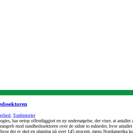
edssektoren
erhed
,
Tophistorier
es, har netop offentliggjort en ny undersøgelse, der viser, at antallet
berangreb mod sundhedssektoren over de sidste to måneder, hvor antallet 
, hvor der er sket en stigning på over 145 procent, mens Nordamerika k