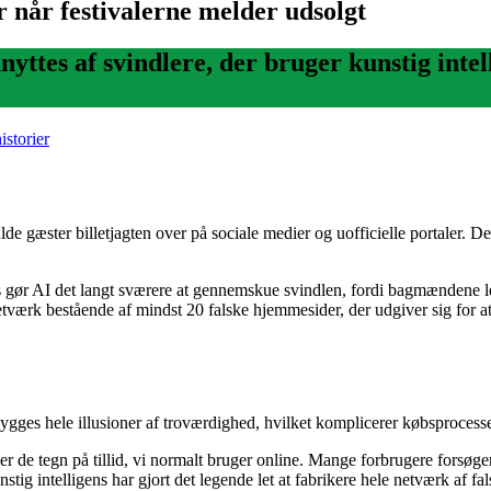
r når festivalerne melder udsolgt
udnyttes af svindlere, der bruger kunstig inte
istorier
 gæster billetjagten over på sociale medier og uofficielle portaler. Det 
ør AI det langt sværere at gennemskue svindlen, fordi bagmændene let ka
tværk bestående af mindst 20 falske hjemmesider, der udgiver sig for at
ygges hele illusioner af troværdighed, hvilket komplicerer købsprocess
gner de tegn på tillid, vi normalt bruger online. Mange forbrugere forsøge
tig intelligens har gjort det legende let at fabrikere hele netværk af 