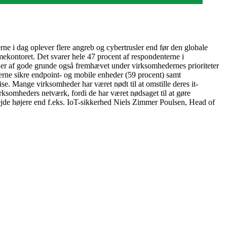
rne i dag oplever flere angreb og cybertrusler end før den globale
mekontoret. Det svarer hele 47 procent af respondenterne i
e er af gode grunde også fremhævet under virksomhedernes prioriteter
ederne sikre endpoint- og mobile enheder (59 procent) samt
e. Mange virksomheder har været nødt til at omstille deres it-
irksomheders netværk, fordi de har været nødsaget til at gøre
arbejde højere end f.eks. IoT-sikkerhed Niels Zimmer Poulsen, Head of