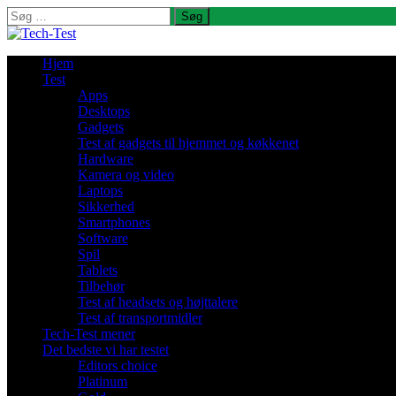
Søg
efter:
Hjem
Test
Apps
Desktops
Gadgets
Test af gadgets til hjemmet og køkkenet
Hardware
Kamera og video
Laptops
Sikkerhed
Smartphones
Software
Spil
Tablets
Tilbehør
Test af headsets og højttalere
Test af transportmidler
Tech-Test mener
Det bedste vi har testet
Editors choice
Platinum