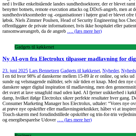
ned i hvilke enkeltstående landes sundhedssektorer, der er blevet ram
benytter botnets, remote execution attacks og DDoS-angreb, men at 
sundhedsvirksomheder og -organisationer i højere grad er blevet ofre 
løbsk. Niels Zimmer Poulsen, Head of Security Engineering hos Check 
offentliggøre de private informationer, hvis ikke hospitalet eller pat
ransomwareangreb, da de angreb
…. (læs mere her)
Gadgets til køkkenet
Ny AI-ovn fra Electrolux tilpasser madlavning for dig
23. juni 2025
Lars Bennetzen
Gadgets til køkkenet
,
Nyheder
,
Nyheds
I en tid hvor 98% af danskerne mellem 15-89 år er online, og seks ud 
sunde og velsmagende måltider, selv når tiden er knap. Med den nye ovn
danskere søger digital inspiration til madlavning, men den gennemsnitl
det svært at lave smagfuld mad uden kød. AI fjerner usikkerhed i køkke
damp, hvilket ifølge Electrolux sikrer perfekte resultater hver gang. D
Consumer Marketing Manager hos Electrolux, udtaler: “Vores nye ovn m
at prøve nye opskrifter eller madlavningsteknikker, håber vi at inspir
Touch-skærm med forudindstillede opskrifter og trin-for-trin vejledni
og energibesparelse Udover
…. (læs mere her)
Business