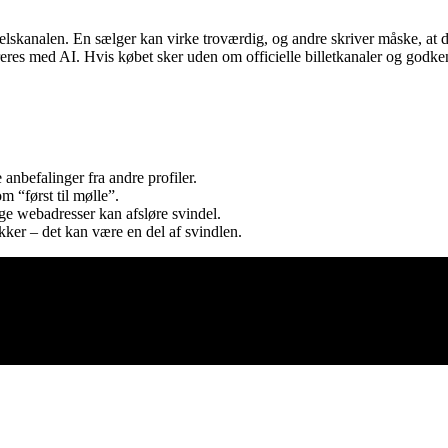
handelskanalen. En sælger kan virke troværdig, og andre skriver måske, at
reres med AI. Hvis købet sker uden om officielle billetkanaler og godken
 anbefalinger fra andre profiler.
m “først til mølle”.
ge webadresser kan afsløre svindel.
kker – det kan være en del af svindlen.