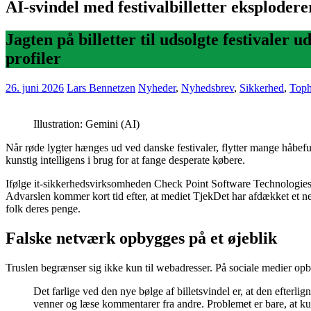
AI-svindel med festivalbilletter eksplodere
Jagten på billetter til udsolgte festivaler 
profiler
26. juni 2026
Lars Bennetzen
Nyheder
,
Nyhedsbrev
,
Sikkerhed
,
Toph
Illustration: Gemini (AI)
Når røde lygter hænges ud ved danske festivaler, flytter mange håbefulde
kunstig intelligens i brug for at fange desperate købere.
Ifølge it-sikkerhedsvirksomheden Check Point Software Technologies g
Advarslen kommer kort tid efter, at mediet TjekDet har afdækket et ne
folk deres penge.
Falske netværk opbygges på et øjeblik
Truslen begrænser sig ikke kun til webadresser. På sociale medier opb
Det farlige ved den nye bølge af billetsvindel er, at den efterli
venner og læse kommentarer fra andre. Problemet er bare, at kuns