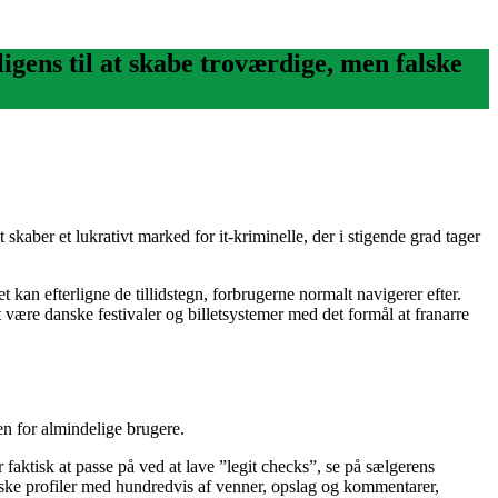
lligens til at skabe troværdige, men falske
skaber et lukrativt marked for it-kriminelle, der i stigende grad tager
n efterligne de tillidstegn, forbrugerne normalt navigerer efter.
 være danske festivaler og billetsystemer med det formål at franarre
en for almindelige brugere.
r faktisk at passe på ved at lave ”legit checks”, se på sælgerens
falske profiler med hundredvis af venner, opslag og kommentarer,