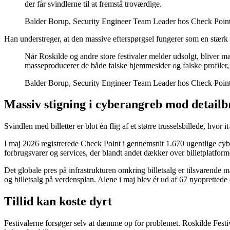
der får svindlerne til at fremstå troværdige.
Balder Borup, Security Engineer Team Leader hos Check Poin
Han understreger, at den massive efterspørgsel fungerer som en stærk k
Når Roskilde og andre store festivaler melder udsolgt, bliver man
masseproducerer de både falske hjemmesider og falske profiler, de
Balder Borup, Security Engineer Team Leader hos Check Poin
Massiv stigning i cyberangreb mod detail
Svindlen med billetter er blot én flig af et større trusselsbillede, hvor
I maj 2026 registrerede Check Point i gennemsnit 1.670 ugentlige cybe
forbrugsvarer og services, der blandt andet dækker over billetplatfor
Det globale pres på infrastrukturen omkring billetsalg er tilsvarende 
og billetsalg på verdensplan. Alene i maj blev ét ud af 67 nyoprettede
Tillid kan koste dyrt
Festivalerne forsøger selv at dæmme op for problemet. Roskilde Festiva