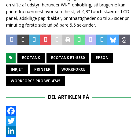
en vifte af udstyr, herunder Wi-Fi opkobling, så brugerne kan
printe fra nærmest hvor som helst, et 4,3″ touch skærms LCD-
panel, adskillige papirbakker, printhastigheder op til 25 sider pr.
minut og første side ud på bare 5,5 sekunder.
ECOTANK
ECOTANK ET-5880
EPSON
INKJET
PRINTER
WORKFORCE
WORKFORCE PRO WF-4745
DEL ARTIKLEN PÅ
F
a
T