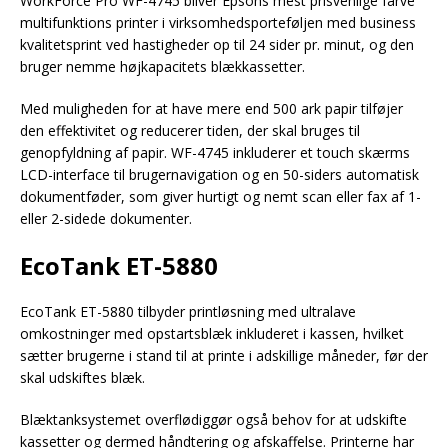
WorkForce Pro WF-4745 bliver Epsons mest prisvenlige farve
multifunktions printer i virksomhedsporteføljen med business
kvalitetsprint ved hastigheder op til 24 sider pr. minut, og den
bruger nemme højkapacitets blækkassetter.
Med muligheden for at have mere end 500 ark papir tilføjer
den effektivitet og reducerer tiden, der skal bruges til
genopfyldning af papir. WF-4745 inkluderer et touch skærms
LCD-interface til brugernavigation og en 50-siders automatisk
dokumentføder, som giver hurtigt og nemt scan eller fax af 1-
eller 2-sidede dokumenter.
EcoTank ET-5880
EcoTank ET-5880 tilbyder printløsning med ultralave
omkostninger med opstartsblæk inkluderet i kassen, hvilket
sætter brugerne i stand til at printe i adskillige måneder, før der
skal udskiftes blæk.
Blæktanksystemet overflødiggør også behov for at udskifte
kassetter og dermed håndtering og afskaffelse. Printerne har