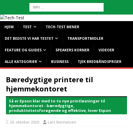
HJEM
TEST
TECH-TEST MENER
DET BEDSTE VI HAR TESTET
TRANSPORTMIDLER
FEATURE OG GUIDES
SPEAKERS KORNER
VIDEOER
ALLE KATEGORIER
BUSINESS
TJEK BREDBÅNDSPRISER
Bæredygtige printere til
hjemmekontoret
Så er Epson klar med to to nye printløsninger til
hjemmekontoret - bæredygtige,
produktivitetsforøgende og effektive, lover Espon
20. oktober 2020
Lars Bennetzen