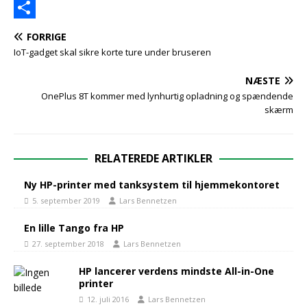
c
w
L
e
i
i
S
FORRIGE
b
t
n
h
IoT-gadget skal sikre korte ture under bruseren
o
t
k
a
NÆSTE
o
e
e
r
OnePlus 8T kommer med lynhurtig opladning og spændende
skærm
k
r
d
e
I
RELATEREDE ARTIKLER
n
Ny HP-printer med tanksystem til hjemmekontoret
5. september 2019
Lars Bennetzen
En lille Tango fra HP
27. september 2018
Lars Bennetzen
HP lancerer verdens mindste All-in-One
printer
12. juli 2016
Lars Bennetzen