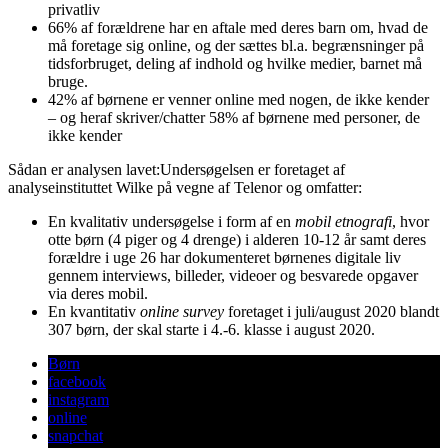
privatliv
66% af forældrene har en aftale med deres barn om, hvad de
må foretage sig online, og der sættes bl.a. begrænsninger på
tidsforbruget, deling af indhold og hvilke medier, barnet må
bruge.
42% af børnene er venner online med nogen, de ikke kender
– og heraf skriver/chatter 58% af børnene med personer, de
ikke kender
Sådan er analysen lavet:Undersøgelsen er foretaget af
analyseinstituttet Wilke på vegne af Telenor og omfatter:
En kvalitativ undersøgelse i form af en
mobil etnografi
, hvor
otte børn (4 piger og 4 drenge) i alderen 10-12 år samt deres
forældre i uge 26 har dokumenteret børnenes digitale liv
gennem interviews, billeder, videoer og besvarede opgaver
via deres mobil.
En kvantitativ
online survey
foretaget i juli/august 2020 blandt
307 børn, der skal starte i 4.-6. klasse i august 2020.
Børn
facebook
instagram
online
snapchat