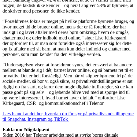
nogen, de faktisk ikke kender – og heraf angiver 58% af børnene, at
de skriver med personer, de ikke kender.
”Forældrenes fokus er meget på hvilke platforme børnene bruger, og
hvor meget tid de bruger online, mens der er få forældre, der har
indsigt i og lavet aftaler med deres børn omkring, hvem de omgås,
chatter med og deler indhold med online,” siger Lise Kirkegaard,
der opfordrer til, at man som forældre også interesserer sig for dette
og fx aftaler med sit barn, at man kun deler indhold og chatter med
personer, som man kender fra den virkelige verden.
”Undersøgelsen viser, at forældrene synes, det er svært at balancere
mellem at blande sig i dét, barnet laver online, og så barnets ret til et
privatliv. Det er helt forståeligt. Men når vi slipper børnene fri på de
sociale medier, så bør vi også sikre, at privatlivsindstillingerne er sat
rigtigt op fra start, og lærer dem nogle digitale trafikregler, så de kan
passe godt på sig selv – og løbende blive ved med at spørge ind til
og være interesseret i, hvad barnet laver digitalt,” opfordrer Lise
Kirkegaard, CSR- og kommunikationschef i Telenor.
Læs blandt andet her, hvordan du får styr på privatlivsindstillingerne
til Snapchat, Instagram og TikTok
Fakta om #digitalpænt
Siden 2016 har Telenor arbejdet med at styrke børns digitale