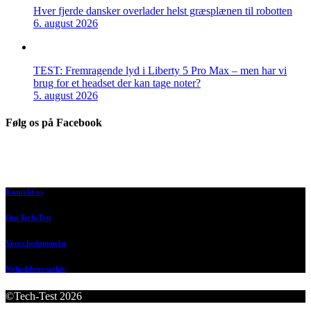
Hver fjerde dansker overlader helst græsplænen til robotten
6. august 2026
TEST: Fremragende lyd i Liberty 5 Pro Max – men har vi
brug for et headset der kan tage noter?
5. august 2026
Følg os på Facebook
Kontakt os
Om Tech-Test
Vores bedømmelse
Nyhedsbrevsarkiv
©Tech-Test 2026