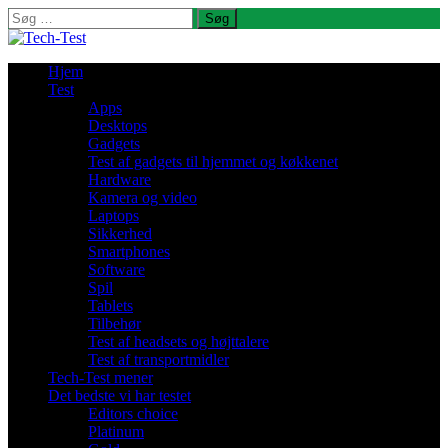
Søg
efter:
Hjem
Test
Apps
Desktops
Gadgets
Test af gadgets til hjemmet og køkkenet
Hardware
Kamera og video
Laptops
Sikkerhed
Smartphones
Software
Spil
Tablets
Tilbehør
Test af headsets og højttalere
Test af transportmidler
Tech-Test mener
Det bedste vi har testet
Editors choice
Platinum