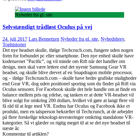
Nyheder fra gl. site
Selvstændigt trådløst Oculus på vej
24. juli 2017
Lars Bennetzen
Nyheder fra gl. site
,
Nyhedsbrev
,
Tophistorier
Det nye headset skulle, ifølge Techcruch.com, fungere uden nogen
form for forbundet pc eller smartphone. Den nye enhed skulle have
kodenavnet ”Pacific”, og vil minde om Rift når det handler om
design, men skal være lettere end det nyeste Samsung Gear VR
headset, og skulle blive drevet af en Snapdragon mobile processor,
og – ifølge Techcrunch.com – skulle have bedre grafiske muligheder
end Gear VR, dog uden positionel sporing som du finder på Rift via
Oculus sensorer. For Facebook skulle det hele handle om at finde en
balance mellem pris og ydelse, og tanken er at dette VR-headset vil
blive solgt for omkring 200 dollars, hvilket vil gøre at langt flere vil
få råd til at lege med VR. Endnu har Oculus og Facebook ikke et
produkt, men en talsperson bekræfter til Techcrunch, at de arbejder
på flere forskellge teknologi-investeringer omkring standalone VR-
kategorier. Så vi glæder os rigtig meget til at se det nye headset til
næste år.
Kommentar til artiklen?