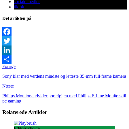
sociale medier
tiktok
Del artiklen på
Facebook
Twitter
LinkedIn
Forrige
Share
Sony klar med verdens mindste og letteste 35-mm full-frame kamera
Næste
Philips Monitors udvider porteføljen med Philips E Line Monitors til
pc gaming
Relaterede Artikler
Editors choice