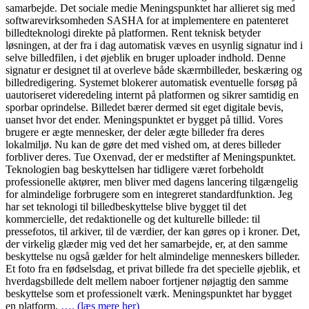
samarbejde. Det sociale medie Meningspunktet har allieret sig med
softwarevirksomheden SASHA for at implementere en patenteret
billedteknologi direkte på platformen. Rent teknisk betyder
løsningen, at der fra i dag automatisk væves en usynlig signatur ind i
selve billedfilen, i det øjeblik en bruger uploader indhold. Denne
signatur er designet til at overleve både skærmbilleder, beskæring og
billedredigering. Systemet blokerer automatisk eventuelle forsøg på
uautoriseret videredeling internt på platformen og sikrer samtidig en
sporbar oprindelse. Billedet bærer dermed sit eget digitale bevis,
uanset hvor det ender. Meningspunktet er bygget på tillid. Vores
brugere er ægte mennesker, der deler ægte billeder fra deres
lokalmiljø. Nu kan de gøre det med vished om, at deres billeder
forbliver deres. Tue Oxenvad, der er medstifter af Meningspunktet.
Teknologien bag beskyttelsen har tidligere været forbeholdt
professionelle aktører, men bliver med dagens lancering tilgængelig
for almindelige forbrugere som en integreret standardfunktion. Jeg
har set teknologi til billedbeskyttelse blive bygget til det
kommercielle, det redaktionelle og det kulturelle billede: til
pressefotos, til arkiver, til de værdier, der kan gøres op i kroner. Det,
der virkelig glæder mig ved det her samarbejde, er, at den samme
beskyttelse nu også gælder for helt almindelige menneskers billeder.
Et foto fra en fødselsdag, et privat billede fra det specielle øjeblik, et
hverdagsbillede delt mellem naboer fortjener nøjagtig den samme
beskyttelse som et professionelt værk. Meningspunktet har bygget
en platform,
…. (læs mere her)