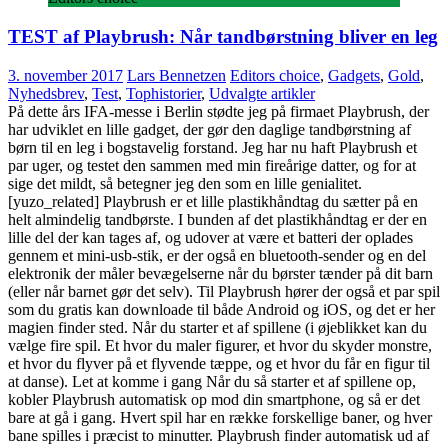
TEST af Playbrush: Når tandbørstning bliver en leg
3. november 2017
Lars Bennetzen
Editors choice
,
Gadgets
,
Gold
,
Nyhedsbrev
,
Test
,
Tophistorier
,
Udvalgte artikler
På dette års IFA-messe i Berlin stødte jeg på firmaet Playbrush, der
har udviklet en lille gadget, der gør den daglige tandbørstning af
børn til en leg i bogstavelig forstand. Jeg har nu haft Playbrush et
par uger, og testet den sammen med min fireårige datter, og for at
sige det mildt, så betegner jeg den som en lille genialitet.
[yuzo_related] Playbrush er et lille plastikhåndtag du sætter på en
helt almindelig tandbørste. I bunden af det plastikhåndtag er der en
lille del der kan tages af, og udover at være et batteri der oplades
gennem et mini-usb-stik, er der også en bluetooth-sender og en del
elektronik der måler bevægelserne når du børster tænder på dit barn
(eller når barnet gør det selv). Til Playbrush hører der også et par spil
som du gratis kan downloade til både Android og iOS, og det er her
magien finder sted. Når du starter et af spillene (i øjeblikket kan du
vælge fire spil. Et hvor du maler figurer, et hvor du skyder monstre,
et hvor du flyver på et flyvende tæppe, og et hvor du får en figur til
at danse). Let at komme i gang Når du så starter et af spillene op,
kobler Playbrush automatisk op mod din smartphone, og så er det
bare at gå i gang. Hvert spil har en række forskellige baner, og hver
bane spilles i præcist to minutter. Playbrush finder automatisk ud af