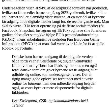
Undersøgelsen viser, at 94% af de adspurgte forældre har godkendt,
hvilke sociale medier barnet er på, og 80% godkendt, hvilke online
spil barnet spiller. Samtidig viser svarene, at en stor del af børnene
får adgang til de digitale medier langt før, de reelt er gamle nok. Man
skal fx være 13 år for at oprette sig på de fleste sociale medier (fx
Facebook, Snapchat, Instagram og TikTok) og have sine forældres
godkendelse eller samtykke ifølge EU’s persondataforordning
(GDPR), mens anbefalingen på spilsiden Pan European Game
Information (PEGI) er, at man skal være over 12 år for fx at spille
Roblox og Fortnite.
Danske børn har nem adgang til den digitale verden –
både fordi vi er et velstående og digitalt veludviklet
land, hvor mange børn har iPads og mobiler, men også
fordi danske forældre giver børnene ret fri adgang til at
udfolde sig online, som undersøgelsen viser. Der er
rigtig mange gode oplevelser forbundet med at være
online for børnene, men den udbredte adgang betyder
også, at vores børn er mere eksponerede for digitale
faldgruber.
Lise Kirkegaard, CSR- og kommunikationschef i
Telenor