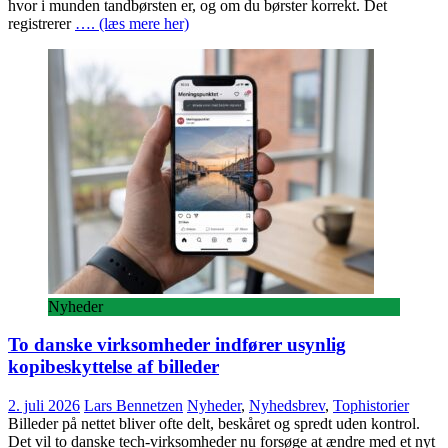
hvor i munden tandbørsten er, og om du børster korrekt. Det
registrerer
…. (læs mere her)
Nyheder
To danske virksomheder indfører usynlig
kopibeskyttelse af billeder
2. juli 2026
Lars Bennetzen
Nyheder
,
Nyhedsbrev
,
Tophistorier
Billeder på nettet bliver ofte delt, beskåret og spredt uden kontrol.
Det vil to danske tech-virksomheder nu forsøge at ændre med et nyt