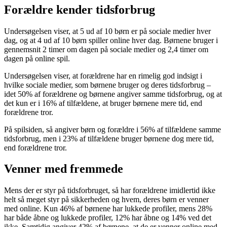
Forældre kender tidsforbrug
Undersøgelsen viser, at 5 ud af 10 børn er på sociale medier hver
dag, og at 4 ud af 10 børn spiller online hver dag. Børnene bruger i
gennemsnit 2 timer om dagen på sociale medier og 2,4 timer om
dagen på online spil.
Undersøgelsen viser, at forældrene har en rimelig god indsigt i
hvilke sociale medier, som børnene bruger og deres tidsforbrug –
idet 50% af forældrene og børnene angiver samme tidsforbrug, og at
det kun er i 16% af tilfældene, at bruger børnene mere tid, end
forældrene tror.
På spilsiden, så angiver børn og forældre i 56% af tilfældene samme
tidsforbrug, men i 23% af tilfældene bruger børnene dog mere tid,
end forældrene tror.
Venner med fremmede
Mens der er styr på tidsforbruget, så har forældrene imidlertid ikke
helt så meget styr på sikkerheden og hvem, deres børn er venner
med online. Kun 46% af børnene har lukkede profiler, mens 28%
har både åbne og lukkede profiler, 12% har åbne og 14% ved det
ikke. Samtidig angiver 42% af børnene, at de er venner online med