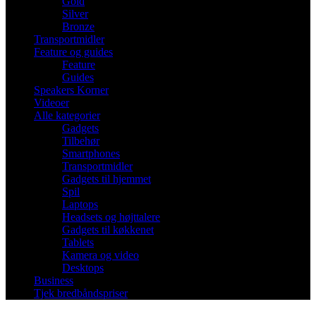
Gold
Silver
Bronze
Transportmidler
Feature og guides
Feature
Guides
Speakers Korner
Videoer
Alle kategorier
Gadgets
Tilbehør
Smartphones
Transportmidler
Gadgets til hjemmet
Spil
Laptops
Headsets og højttalere
Gadgets til køkkenet
Tablets
Kamera og video
Desktops
Business
Tjek bredbåndspriser