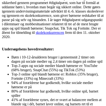
sikkerhed gennem programmet #digitalpænt, som har til formål at
uddanne børn i, hvordan man begår sig sikkert online. Dette gøres
igennem undervisningsmateriale udviklet til 4.-6. klasses skoleelever
og igennem en skolekonkurrence, som giver børnene redskaber til at
passe på sig selv og hinanden. I år tager #digitalpænt udgangspunkt
i dilemmaer og mobbesituationer relateret til tre af de mest brugte
apps og spil blandt børnene; Snapchat, Tik Tok og Fortnite. Der er
åbent for tilmelding til
skolekonkurrencen
frem til den 11. oktober
2020.
Undersøgelsens hovedresultater:
Børn i 10-12-årsalderen bruger i gennemsnit 2 timer om
dagen på sociale medier og 2,4 timer om dagen på online spil
Top-3 apps og sociale medier blandt børnene er: YouTube
(68% bruger), SnapChat (55%) og TikTok (53%)
Top-3 online spil blandt børnene er: Roblox (35% bruger),
Fortnite (33%) og Minecraft (33%)
94% af forældrene har godkendt, hvilke sociale medier
børnene er på
80% af forældrene har godkendt, hvilke online spil, barnet
spiller
41% af forældrene synes, det er svært at balancere mellem at
blande sig i dét, barnet laver online, og barnets ret til et