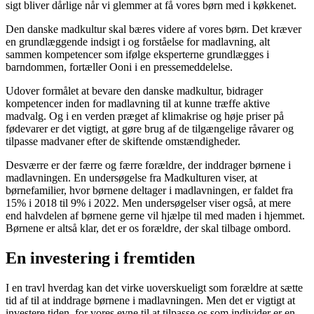
sigt bliver dårlige når vi glemmer at få vores børn med i køkkenet.
Den danske madkultur skal bæres videre af vores børn. Det kræver
en grundlæggende indsigt i og forståelse for madlavning, alt
sammen kompetencer som ifølge eksperterne grundlægges i
barndommen, fortæller Ooni i en pressemeddelelse.
Udover formålet at bevare den danske madkultur, bidrager
kompetencer inden for madlavning til at kunne træffe aktive
madvalg. Og i en verden præget af klimakrise og høje priser på
fødevarer er det vigtigt, at gøre brug af de tilgængelige råvarer og
tilpasse madvaner efter de skiftende omstændigheder.
Desværre er der færre og færre forældre, der inddrager børnene i
madlavningen. En undersøgelse fra Madkulturen viser, at
børnefamilier, hvor børnene deltager i madlavningen, er faldet fra
15% i 2018 til 9% i 2022. Men undersøgelser viser også, at mere
end halvdelen af børnene gerne vil hjælpe til med maden i hjemmet.
Børnene er altså klar, det er os forældre, der skal tilbage ombord.
En investering i fremtiden
I en travl hverdag kan det virke uoverskueligt som forældre at sætte
tid af til at inddrage børnene i madlavningen. Men det er vigtigt at
investere tiden, for vores evne til at tilpasse os som individer er en