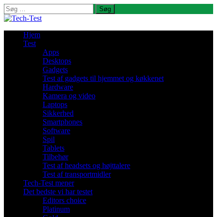
Søg
efter:
Hjem
Test
Apps
Desktops
Gadgets
Test af gadgets til hjemmet og køkkenet
Hardware
Kamera og video
Laptops
Sikkerhed
Smartphones
Software
Spil
Tablets
Tilbehør
Test af headsets og højttalere
Test af transportmidler
Tech-Test mener
Det bedste vi har testet
Editors choice
Platinum