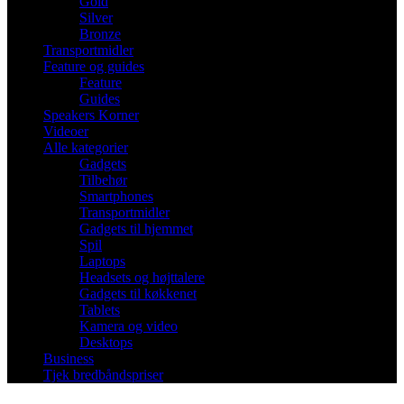
Gold
Silver
Bronze
Transportmidler
Feature og guides
Feature
Guides
Speakers Korner
Videoer
Alle kategorier
Gadgets
Tilbehør
Smartphones
Transportmidler
Gadgets til hjemmet
Spil
Laptops
Headsets og højttalere
Gadgets til køkkenet
Tablets
Kamera og video
Desktops
Business
Tjek bredbåndspriser