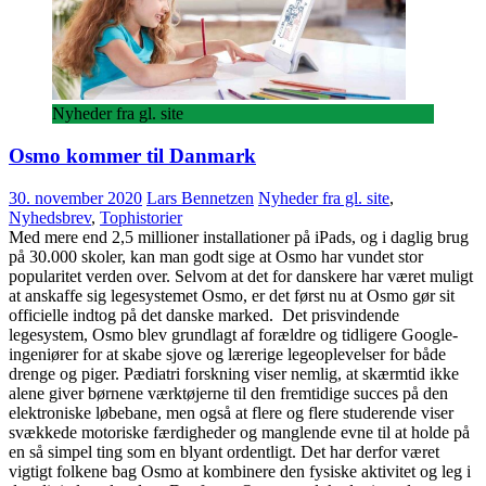
Nyheder fra gl. site
Osmo kommer til Danmark
30. november 2020
Lars Bennetzen
Nyheder fra gl. site
,
Nyhedsbrev
,
Tophistorier
Med mere end 2,5 millioner installationer på iPads, og i daglig brug
på 30.000 skoler, kan man godt sige at Osmo har vundet stor
popularitet verden over. Selvom at det for danskere har været muligt
at anskaffe sig legesystemet Osmo, er det først nu at Osmo gør sit
officielle indtog på det danske marked. Det prisvindende
legesystem, Osmo blev grundlagt af forældre og tidligere Google-
ingeniører for at skabe sjove og lærerige legeoplevelser for både
drenge og piger. Pædiatri forskning viser nemlig, at skærmtid ikke
alene giver børnene værktøjerne til den fremtidige succes på den
elektroniske løbebane, men også at flere og flere studerende viser
svækkede motoriske færdigheder og manglende evne til at holde på
en så simpel ting som en blyant ordentligt. Det har derfor været
vigtigt folkene bag Osmo at kombinere den fysiske aktivitet og leg i