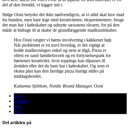
del af den fremtid, vi kigger ind i.
Ifølge Ooni betyder det ikke nødvendigvis, at vi altid skal lave mad
fra bunden, men bare lege med kreativiteten, eksperimentere, bruge
det man har i køleskabet og udnytte sæsonens råvarer, for på den
måde at bidrage til at skabe de grundlæggende madkundskaber.
Hos Ooni vægter vi børns involvering i køkkenet højt.
Når problemet er en travl hverdag, er det vigtigt at
holde madlavningen enkel og nem at tilgå. Pizza er
oftest en sand familiefavorit og en forlystelsespark for
børnenes kreativitet, hvor toppings kan tilpasses til
årstiden eller det du bare har i køleskabet. Og som et
ekstra plus kan den færdige pizza hurtigt stilles på
middagsbordet.
Katianna Sjöblom, Nordic Brand Manager, Ooni
Børn
hjemme
mad
ooni
Del artiklen på