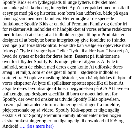
Spotify Kids er en lydlegeplads til unge lyttere, udviklet med
omtanke på sikkerhed og integritet. App’en er pakket med musik til
at synge med på og historier, som børn kan udforske, både på egen
hånd og sammen med familien. Her er nogle af de specielle
funktioner: Spotify Kids er en del af Premium Family og derfor fri
for reklamer Alt indholdet er håndplukket af vores erfarne redaktører
med fokus på at sikre, at alt indhold er egnet til børn Produktet er
designet til at beskytte børns integritet og give forældre ro i sindet
ved hjælp af forældrekontrol. Forældre kan vælge en oplevelse med
fokus på ”lyde til yngre børn” eller ”lyde til ældre børn” baseret på,
hvad de synes er bedst for deres børn. Baseret på funktionerne
ovenfor tilbyder Spotify Kids unge lyttere følgende: At lytte til
indhold, som de elsker, med deres egen konto At udforske deres
smag i et miljø, som er designet til børn – stødende indhold er
sorteret fra At opleve musik og historier, som håndplukkes til børn af
vores eksperter At lytte til spillelister oprettet specifikt til børn At
afspille deres favoritsange offline, i begyndelsen på iOS At have en
uafhængig app designet specifikt til børn er noget helt nyt for
Spotify, der over tid ønsker at udvide Spotify Kids-oplevelsen,
baseret på indsamlede informationer og erfaringer fra forældre,
plejepersonale og så videre. Spotify Kids-appen er tilgængelig
eksklusivt for Spotify Premium Family-abonnenter uden nogen
ekstra omkostninger og er nu tilgængelig til download til iOS og
Android
…. (læs mere her)