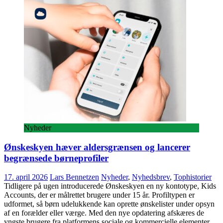
Nyheder
Ønskeskyen hæver aldersgrænsen og lancerer
begrænsede børneprofiler
17. april 2026
Lars Bennetzen
Nyheder
,
Nyhedsbrev
,
Tophistorier
Tidligere på ugen introducerede Ønskeskyen en ny kontotype, Kids
Accounts, der er målrettet brugere under 15 år. Profiltypen er
udformet, så børn udelukkende kan oprette ønskelister under opsyn
af en forælder eller værge. Med den nye opdatering afskæres de
yngste brugere fra platformens sociale og kommercielle elementer.