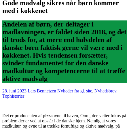
Gode madvalg sikres når børn kommer
med i køkkenet
Andelen af børn, der deltager i
madlavningen, er faldet siden 2018, og det
til trods for, at mere end halvdelen af
danske børn faktisk gerne vil være med i
køkkenet. Hvis tendensen forsætter,
svinder fundamentet for den danske
madkultur og kompetencerne til at træffe
aktive madvalg
28. juni 2023
Lars Bennetzen
Nyheder fra gl. site
,
Nyhedsbrev
,
Tophistorier
Det er producenten af pizzaovne til haven, Ooni, der sætter fokus på
problem der er ved at opstår i de danske hjem. Nemlig at vores
madkultur, og evne til at trække fornuftige og aktive madvalg, på