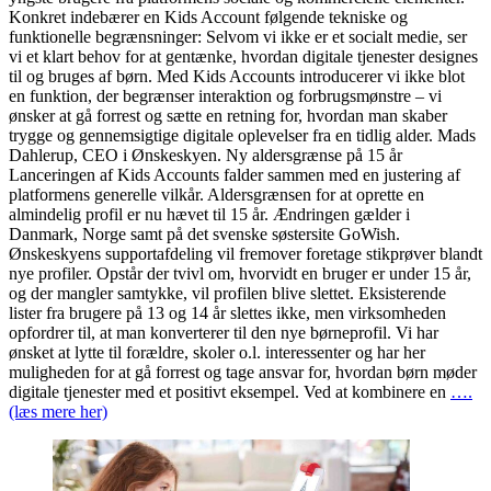
Konkret indebærer en Kids Account følgende tekniske og
funktionelle begrænsninger: Selvom vi ikke er et socialt medie, ser
vi et klart behov for at gentænke, hvordan digitale tjenester designes
til og bruges af børn. Med Kids Accounts introducerer vi ikke blot
en funktion, der begrænser interaktion og forbrugsmønstre – vi
ønsker at gå forrest og sætte en retning for, hvordan man skaber
trygge og gennemsigtige digitale oplevelser fra en tidlig alder. Mads
Dahlerup, CEO i Ønskeskyen. Ny aldersgrænse på 15 år
Lanceringen af Kids Accounts falder sammen med en justering af
platformens generelle vilkår. Aldersgrænsen for at oprette en
almindelig profil er nu hævet til 15 år. Ændringen gælder i
Danmark, Norge samt på det svenske søstersite GoWish.
Ønskeskyens supportafdeling vil fremover foretage stikprøver blandt
nye profiler. Opstår der tvivl om, hvorvidt en bruger er under 15 år,
og der mangler samtykke, vil profilen blive slettet. Eksisterende
lister fra brugere på 13 og 14 år slettes ikke, men virksomheden
opfordrer til, at man konverterer til den nye børneprofil. Vi har
ønsket at lytte til forældre, skoler o.l. interessenter og har her
muligheden for at gå forrest og tage ansvar for, hvordan børn møder
digitale tjenester med et positivt eksempel. Ved at kombinere en
….
(læs mere her)