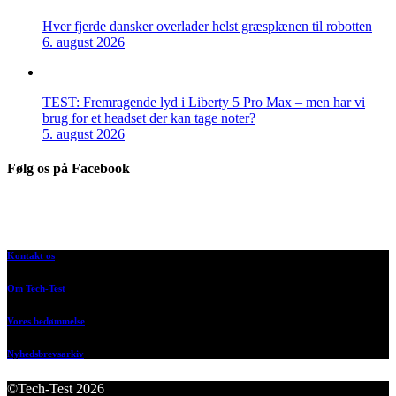
Hver fjerde dansker overlader helst græsplænen til robotten
6. august 2026
TEST: Fremragende lyd i Liberty 5 Pro Max – men har vi
brug for et headset der kan tage noter?
5. august 2026
Følg os på Facebook
Kontakt os
Om Tech-Test
Vores bedømmelse
Nyhedsbrevsarkiv
©Tech-Test 2026