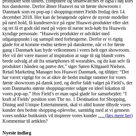
produkter som tablets, computere og smartwatches er også i høj kurs
hos danskerne. Derfor åbner Huawei nu sit første showroom i
Danmark som en pop-up i shoppingcentret Fields fredag den 14.
december 2018. Her kan de besøgende opleve de nyeste modeller
på nært hold, få kundeservice på egne Huawei-produkter eller slet
og ret få et godt råd med på vejen til næste tech-køb fra Huaweis
kyndige personale. “Huaweis produkter er udviklet med
udgangspunkt i og samspil med forbrugerne. Derfor er vi rigtig
glade for at komme endnu tættere på danskerne, når vi for første
gang i Danmark kan byde velkommen i vores helt eget showroom.
Her vil der være masser af inspiration at suge til sig blandt vores
brede udvalg af alt fra smartphones til wearables, og du kan selv få
produktet i hånden og prøve det,” siger Søren Klitgaard Nielsen,
Retail Marketing Manager hos Huawei Danmark, og tilføjer: “Det
har været vigtigt for os at sikre de bedst mulige rammer for vores
første showroom på dansk jord, og derfor faldt valget på Field’s, der
som Danmarks største shoppingcenter udgør en ideel lokation til
vores pop-up.” Hos Field’s er man også glade for samarbejdet: “I
kraft af Fields’ position som The no. 1 Destination for Shopping,
Dining and Unique Entertainment, skal vi altid kunne tilbyde vores
kunder den bedste shopping-oplevelse, samtidig med at vi gennem
vores unikke butiksmix vil inspirere vores kunder
…. (læs mere her)
Kommentar til artiklen?
Nyeste indlæg