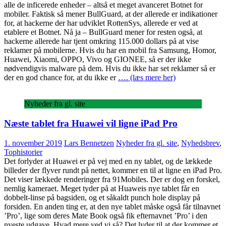
alle de inficerede enheder – altså et meget avanceret Botnet for
mobiler. Faktisk så mener BullGuard, at der allerede er indikationer
for, at hackerne der har udviklet RottenSys, allerede er ved at
etablere et Botnet. Nå ja – BullGuard mener for resten også, at
hackerne allerede har tjent omkring 115.000 dollars på at vise
reklamer på mobilerne. Hvis du har en mobil fra Samsung, Homor,
Huawei, Xiaomi, OPPO, Vivo og GIONEE, så er der ikke
nødvendigvis malware på dem. Hvis du ikke har set reklamer så er
der en god chance for, at du ikke er
…. (læs mere her)
Nyheder fra gl. site
Næste tablet fra Huawei vil ligne iPad Pro
1. november 2019
Lars Bennetzen
Nyheder fra gl. site
,
Nyhedsbrev
,
Tophistorier
Det forlyder at Huawei er på vej med en ny tablet, og de lækkede
billeder der flyver rundt på nettet, kommer en til at ligne en iPad Pro.
Det viser lækkede renderinger fra 91Mobiles. Der er dog en forskel,
nemlig kameraet. Meget tyder på at Huaweis nye tablet får en
dobbelt-linse på bagsiden, og et såkaldt punch hole display på
forsiden. En anden ting er, at den nye tablet måske også får tilnavnet
’Pro’, lige som deres Mate Book også fik efternavnet ’Pro’ i den
nyeste udgave. Hvad mere ved vi så? Det lyder til at der kommer et