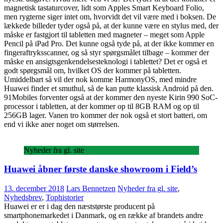
magnetisk tastaturcover, lidt som Apples Smart Keyboard Folio,
men rygterne siger intet om, hvorvidt det vil være med i boksen. De
lækkede billeder tyder også på, at der kunne være en stylus med, der
måske er fastgjort til tabletten med magneter – meget som Apple
Pencil på iPad Pro. Det kunne også tyde på, at der ikke kommer en
fingeraftryksscanner, og så styr spørgsmålet tilbage – kommer der
måske en ansigtsgenkendelsesteknologi i tablettet? Det er også et
godt spørgsmål om, hvilket OS der kommer på tabletten.
Umiddelbart så vil der nok komme HarmonyOS, med mindre
Huawei finder et smuthul, så de kan putte klassisk Android på den.
91Mobiles forventer også at der kommer den nyeste Kirin 990 SoC-
processor i tabletten, at der kommer op til 8GB RAM og op til
256GB lager. Vanen tro kommer der nok også et stort batteri, om
end vi ikke aner noget om størrelsen.
Nyheder fra gl. site
Huawei åbner første danske showroom i Field’s
13. december 2018
Lars Bennetzen
Nyheder fra gl. site
,
Nyhedsbrev
,
Tophistorier
Huawei er er i dag den næststørste producent på
smartphonemarkedet i Danmark, og en række af brandets andre