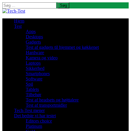
Søg
efter:
Hjem
Test
Apps
Desktops
Gadgets
Test af gadgets til hjemmet og køkkenet
Hardware
Kamera og video
Laptops
Sikkerhed
Smartphones
Software
Spil
Tablets
Tilbehør
Test af headsets og højttalere
Test af transportmidler
Tech-Test mener
Det bedste vi har testet
Editors choice
Platinum