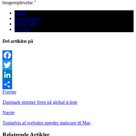
brugeroplevelse.”
brand
brand finance
global 500
Huawei
Del artiklen på
Facebook
Twitter
LinkedIn
Forrige
Share
Danmark stormer frem på global it-liste
Næste
Tusindvis af websites spreder malware til Mac
Relaterede Artikler