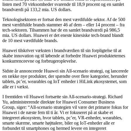
listen med 70 virksomheder svarende til 18,9 procent og en samlet
brandværdi på 133,2 mia. US dollars.
Teknologisektoren er fortsat den mest værdifulde sektor. Af de 500
mest værdifulde brands stammer 46 af dem – eller 14 procent – fra
tech-sektoren. Tilsammen har de en samlet brandværdi på 986,5
mia. US dollars. Huawei er det eneste kinesiske tech-brand blandt
de 10 mest værdifulde brands.
Huawei tilskriver væksten i brandværdien til sin forpligtelse til at
skabe innovation og til løbende at forbedre Huawei produkteternes
konkurrenceevne og forbrugeroplevelse.
Sidste år annoncerede Huawei sin All-scenario strategi, og lancerede
en række nye produkter, der spændte over flere kategorier, herunder
tablets, pc’er, wearables og IoT enheder i HiLink økosystemet, som
alle er i vækst.
I fremtiden vil Huawei fortsætte sin All-scenario-strategi. Richard
Yu, administrerende direktør for Huawei Consumer Business
Group, siger: “All-scenario strategien vil være det primære fokus for
Huawei i de næste fem til ti år. Vi er fokuseret på at skabe et
integreret økosystem, hvor tablets, pc’er, VR-enheder, wearables,
smarte skærme, smarte højttalere, biler og IoT-enheder alle er
forbundet til smartphones og hermed levere en integreret