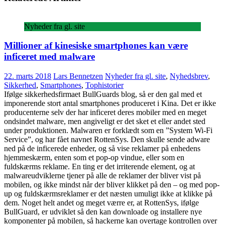
Nyheder fra gl. site
Millioner af kinesiske smartphones kan være
inficeret med malware
22. marts 2018
Lars Bennetzen
Nyheder fra gl. site
,
Nyhedsbrev
,
Sikkerhed
,
Smartphones
,
Tophistorier
Ifølge sikkerhedsfirmaet BullGuards blog, så er den gal med et
imponerende stort antal smartphones produceret i Kina. Det er ikke
producenterne selv der har inficeret deres mobiler med en meget
ondsindet malware, men angiveligt er det sket et eller andet sted
under produktionen. Malwaren er forklædt som en ”System Wi-Fi
Service”, og har fået navnet RottenSys. Den skulle sende adware
ned på de inficerede enheder, og så vise reklamer på enhedens
hjemmeskærm, enten som et pop-op vindue, eller som en
fuldskærms reklame. En ting er det irriterende element, og at
malwareudviklerne tjener på alle de reklamer der bliver vist på
mobilen, og ikke mindst når der bliver klikket på den – og med pop-
up og fuldskærmsreklamer er det næsten umuligt ikke at klikke på
dem. Noget helt andet og meget værre er, at RottenSys, ifølge
BullGuard, er udviklet så den kan downloade og installere nye
komponenter på mobilen, så hackerne kan overtage kontrollen over