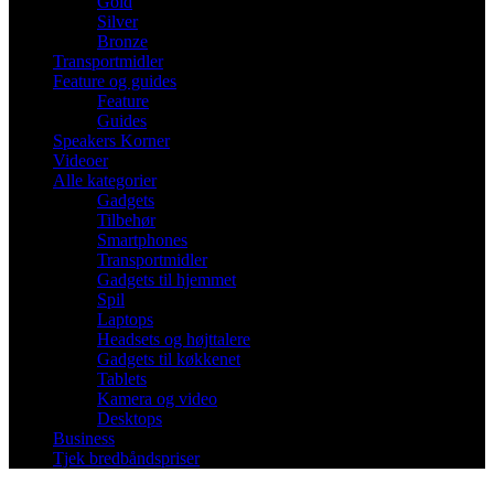
Gold
Silver
Bronze
Transportmidler
Feature og guides
Feature
Guides
Speakers Korner
Videoer
Alle kategorier
Gadgets
Tilbehør
Smartphones
Transportmidler
Gadgets til hjemmet
Spil
Laptops
Headsets og højttalere
Gadgets til køkkenet
Tablets
Kamera og video
Desktops
Business
Tjek bredbåndspriser