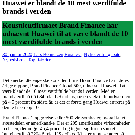
Huawei er blandt de 10 mest værdifulde
brands i verden
Konsulentfirmaet Brand Finance har
udnævnt Huawei til at være blandt de 10
mest værdifulde brands i verden
30. januar 2020
Lars Bennetzen
Business
,
Nyheder fra gl. site
,
Nyhedsbrev
,
Tophistorier
Det anerkendte engelske konsulentfirma Brand Finance har i deres
årlige rapport, Brand Finance Global 500, udnævnt Huawei til at
være blandt de 10 mest værdifulde brands i verden. Med en
brandværdi på 65.084 mia. US dollars, og en vækst i brandværdien
på 4,5 procent fra sidste år, er det er første gang Huawei entrerer på
denne liste i top-10.
Brand Finance’s opgørelse tæller 500 virksomheder, hvoraf langt
størstedelen er amerikanske. Der er 205 amerikanske virksomheder
på listen, der udgør 45,4 procent og tegner sig for en samlet
brandværdi på 3204,6 mia. US dollars. Kina er repræsenteret på