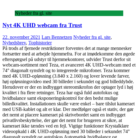
Nyheder fra gl. site
Nyt 4K UHD webcam fra Trust
22. november 2021
Lars Bennetzen
Nyheder fra gl. site
,
Nyhedsbrev
,
Tophistorier
På trods af fjernede restriktioner forventes det at mange mennesker
fortsætter med at arbejde hjemmefra. For at imødekomme den øgede
efterspørgsel på udstyr til hjemmekontorer, udvider Trust derfor sit
webcam-sortiment med Teza, et avanceret 4K UHD-webcam med et
74° diagonalt synsfelt og to integrerede mikrofoner. Teza kommer
med 4K UHD-opløsning (3.840 x 2.160) og lover levende farver,
høj opløsningsvideo med 30 billeder i sekundet og god billeddybde.
Herudover er der en indbygget stereomikrofon der optager lyd i høj
kvalitet i fra flere retninger. Teza har også fuld autofokus og
hvidbalance samt eksponeringskontrol for den bedst mulige
billedkvalitet. Installationen skulle være enkel – bare tilslut kameraet
med USB-kablet og alt er klar. Der medfølger også et stativ, der gør
det nemt at placere kameraet på skrivebordet samt en indbygget
privatlivsbeskyttelse, der gør det nemt for brugeren at sikre, at
kameraet ikke tændes ved en fejl. Vigtige funktioner Krystalklare
videoopkald i 4K UHD-opløsning med 30 billeder i sekundet 74°
diagonalt synsfelt og autofokus Automatisk hvidbalance og