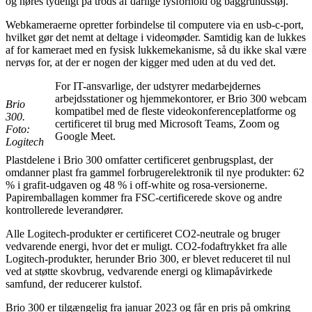
og høres tydeligt på trods af dårlige lysforhold og baggrundsstøj.
Webkameraerne opretter forbindelse til computere via en usb-c-port,
hvilket gør det nemt at deltage i videomøder. Samtidig kan de lukkes
af for kameraet med en fysisk lukkemekanisme, så du ikke skal være
nervøs for, at der er nogen der kigger med uden at du ved det.
For IT-ansvarlige, der udstyrer medarbejdernes
arbejdsstationer og hjemmekontorer, er Brio 300 webcam
Brio
kompatibel med de fleste videokonferenceplatforme og
300.
certificeret til brug med Microsoft Teams, Zoom og
Foto:
Google Meet.
Logitech
Plastdelene i Brio 300 omfatter certificeret genbrugsplast, der
omdanner plast fra gammel forbrugerelektronik til nye produkter: 62
% i grafit-udgaven og 48 % i off-white og rosa-versionerne.
Papiremballagen kommer fra FSC-certificerede skove og andre
kontrollerede leverandører.
Alle Logitech-produkter er certificeret CO2-neutrale og bruger
vedvarende energi, hvor det er muligt. CO2-fodaftrykket fra alle
Logitech-produkter, herunder Brio 300, er blevet reduceret til nul
ved at støtte skovbrug, vedvarende energi og klimapåvirkede
samfund, der reducerer kulstof.
Brio 300 er tilgængelig fra januar 2023 og får en pris på omkring