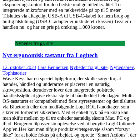
eksponeringskontrol for den bedste mulige billedkvalitet. To
integrerede mikrofoner med en rækkevidde på op til 5 meter
Tilsluttes via aftageligt USB-A til USB-C-kabel for nem brug og
hurtig tilslutning (USB-C-adapter er inkluderet i kassen) Teza er i
handlen nu, og har en pris på omkring 1.000 kroner.
Nyheder fra gl. site
Nyt ergonomisk tastatur fra Logitech
12. oktober 2023
Lars Bennetzen
Nyheder fra gl. site
,
Nyhedsbrev
,
Tophistorier
Wave Keys har en speciel bølgeform, der skulle sørge for, at
hænder, håndled og underarme er placeret i en naturlig
skriveposition, derudover lover den integrerede polstrede
håndledsstøtte at give ekstra støtte til håndleddet hele dagen. Multi-
OS-tastaturet er kompatibelt med flere styresystemer og det tilsluttes
via Bluetooth eller den medfølgende Logi BOLT-modtager, som
sikrer en forbedret sikkerhed. Med et enkelt tryk på en knap kan
man skifte mellem op til tre enheder samtidig såsom Mac, PC og
iPad. Brugeren tilpasser sin oplevelse ved at benytte Logi Options+
App’en.Her kan man tilføje produktivitetsgenveje såsom “forstyr
ikke” for at holde fokus på arbejdet, og oprette ”Smart Actions”, der