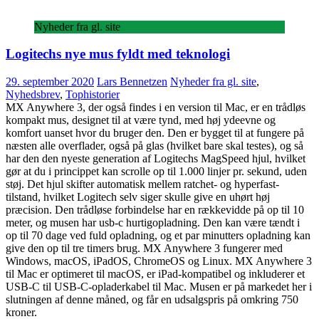
Nyheder fra gl. site
Logitechs nye mus fyldt med teknologi
29. september 2020
Lars Bennetzen
Nyheder fra gl. site
,
Nyhedsbrev
,
Tophistorier
MX Anywhere 3, der også findes i en version til Mac, er en trådløs
kompakt mus, designet til at være tynd, med høj ydeevne og
komfort uanset hvor du bruger den. Den er bygget til at fungere på
næsten alle overflader, også på glas (hvilket bare skal testes), og så
har den den nyeste generation af Logitechs MagSpeed hjul, hvilket
gør at du i princippet kan scrolle op til 1.000 linjer pr. sekund, uden
støj. Det hjul skifter automatisk mellem ratchet- og hyperfast-
tilstand, hvilket Logitech selv siger skulle give en uhørt høj
præcision. Den trådløse forbindelse har en rækkevidde på op til 10
meter, og musen har usb-c hurtigopladning. Den kan være tændt i
op til 70 dage ved fuld opladning, og et par minutters opladning kan
give den op til tre timers brug. MX Anywhere 3 fungerer med
Windows, macOS, iPadOS, ChromeOS og Linux. MX Anywhere 3
til Mac er optimeret til macOS, er iPad-kompatibel og inkluderer et
USB-C til USB-C-opladerkabel til Mac. Musen er på markedet her i
slutningen af denne måned, og får en udsalgspris på omkring 750
kroner.