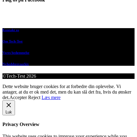
Kontakt os
Om Tech-Test
Vores bedømmelse
Nyhedsbrevsarkiv
©Tech-Test 2026
Dette website bruger cookies for at forbedre din oplevelse. Vi
antager, at du er ok med det, men du kan slå det fra, hvis du ønsker
det.
Accepter
Reject
Læs mere
Luk
Privacy Overview
This website uses cookies to improve your experience while you