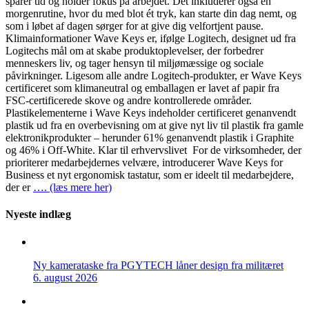
sparer tid og holder fokus på arbejdet. Det inkluderer også en
morgenrutine, hvor du med blot ét tryk, kan starte din dag nemt, og
som i løbet af dagen sørger for at give dig velfortjent pause.
Klimainformationer Wave Keys er, ifølge Logitech, designet ud fra
Logitechs mål om at skabe produktoplevelser, der forbedrer
menneskers liv, og tager hensyn til miljømæssige og sociale
påvirkninger. Ligesom alle andre Logitech-produkter, er Wave Keys
certificeret som klimaneutral og emballagen er lavet af papir fra
FSC-certificerede skove og andre kontrollerede områder.
Plastikelementerne i Wave Keys indeholder certificeret genanvendt
plastik ud fra en overbevisning om at give nyt liv til plastik fra gamle
elektronikprodukter – herunder 61% genanvendt plastik i Graphite
og 46% i Off-White. Klar til erhvervslivet For de virksomheder, der
prioriterer medarbejdernes velvære, introducerer Wave Keys for
Business et nyt ergonomisk tastatur, som er ideelt til medarbejdere,
der er
…. (læs mere her)
Nyeste indlæg
Ny kamerataske fra PGYTECH låner design fra militæret
6. august 2026