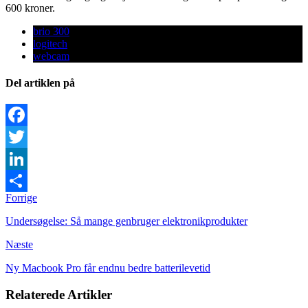
600 kroner.
brio 300
logitech
webcam
Del artiklen på
Facebook
Twitter
LinkedIn
Forrige
Share
Undersøgelse: Så mange genbruger elektronikprodukter
Næste
Ny Macbook Pro får endnu bedre batterilevetid
Relaterede Artikler