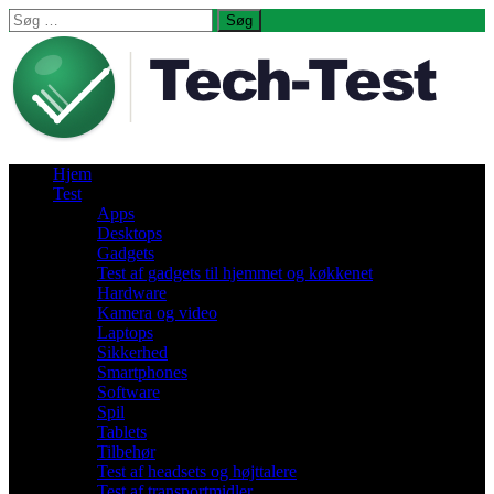
Søg
efter:
Hjem
Test
Apps
Desktops
Gadgets
Test af gadgets til hjemmet og køkkenet
Hardware
Kamera og video
Laptops
Sikkerhed
Smartphones
Software
Spil
Tablets
Tilbehør
Test af headsets og højttalere
Test af transportmidler