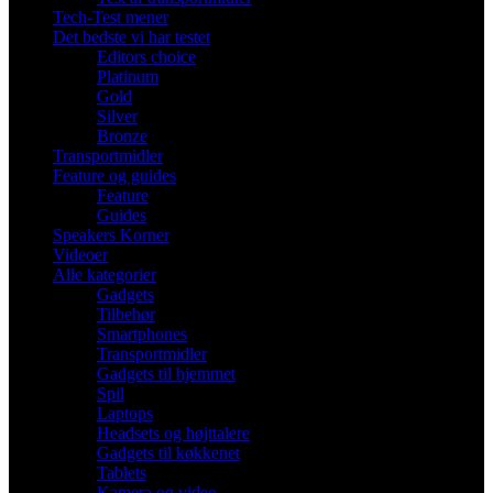
Tech-Test mener
Det bedste vi har testet
Editors choice
Platinum
Gold
Silver
Bronze
Transportmidler
Feature og guides
Feature
Guides
Speakers Korner
Videoer
Alle kategorier
Gadgets
Tilbehør
Smartphones
Transportmidler
Gadgets til hjemmet
Spil
Laptops
Headsets og højttalere
Gadgets til køkkenet
Tablets
Kamera og video