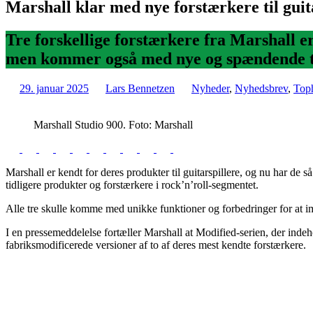
Marshall klar med nye forstærkere til guit
Tre forskellige forstærkere fra Marshall er
men kommer også med nye og spændende t
29. januar 2025
Lars Bennetzen
Nyheder
,
Nyhedsbrev
,
Toph
Marshall Studio 900. Foto: Marshall
Marshall er kendt for deres produkter til guitarspillere, og nu har de så
tidligere produkter og forstærkere i rock’n’roll-segmentet.
Alle tre skulle komme med unikke funktioner og forbedringer for at im
I en pressemeddelelse fortæller Marshall at Modified-serien, der ind
fabriksmodificerede versioner af to af deres mest kendte forstærkere.