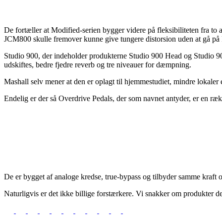
De fortæller at Modified-serien bygger videre på fleksibiliteten fra to 
JCM800 skulle fremover kunne give tungere distorsion uden at gå på
Studio 900, der indeholder produkterne Studio 900 Head og Studio 90
udskiftes, bedre fjedre reverb og tre niveauer for dæmpning.
Mashall selv mener at den er oplagt til hjemmestudiet, mindre lokaler 
Endelig er der så Overdrive Pedals, der som navnet antyder, er en rækk
De er bygget af analoge kredse, true-bypass og tilbyder samme kraft 
Naturligvis er det ikke billige forstærkere. Vi snakker om produkter d