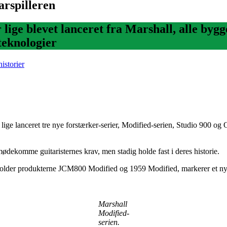
arspilleren
 lige blevet lanceret fra Marshall, alle byg
eknologier
istorier
 lige lanceret tre nye forstærker-serier, Modified-serien, Studio 900 og O
ødekomme guitaristernes krav, men stadig holde fast i deres historie.
eholder produkterne JCM800 Modified og 1959 Modified, markerer et nyt 
Marshall
Modified-
serien.