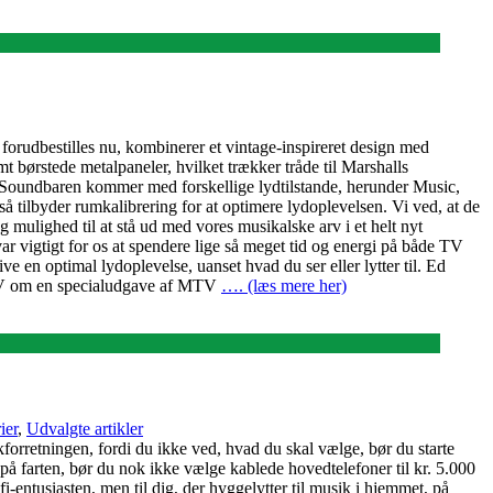
orudbestilles nu, kombinerer et vintage-inspireret design med
børstede metalpaneler, hvilket trækker tråde til Marshalls
es. Soundbaren kommer med forskellige lydtilstande, herunder Music,
å tilbyder rumkalibrering for at optimere lydoplevelsen. Vi ved, at de
g mulighed til at stå ud med vores musikalske arv i et helt nyt
 vigtigt for os at spendere lige så meget tid og energi på både TV
 en optimal lydoplevelse, uanset hvad du ser eller lytter til. Ed
TV om en specialudgave af MTV
…. (læs mere her)
ier
,
Udvalgte artikler
kforretningen, fordi du ikke ved, hvad du skal vælge, bør du starte
 på farten, bør du nok ikke vælge kablede hovedtelefoner til kr. 5.000
fi-entusiasten, men til dig, der hyggelytter til musik i hjemmet, på