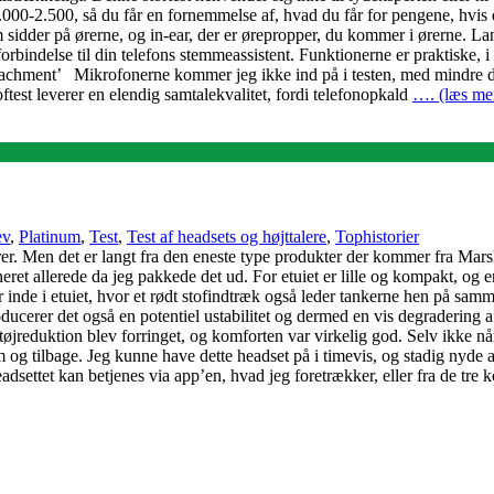
1.000-2.500, så du får en fornemmelse af, hvad du får for pengene, hvis du
 sidder på ørerne, og in-ear, der er ørepropper, du kommer i ørerne. Lan
rbindelse til din telefons stemmeassistent. Funktionerne er praktiske, i 
tachment’ Mikrofonerne kommer jeg ikke ind på i testen, med mindre d
test leverer en elendig samtalekvalitet, fordi telefonopkald
…. (læs mer
ev
,
Platinum
,
Test
,
Test af headsets og højttalere
,
Tophistorier
. Men det er langt fra den eneste type produkter der kommer fra Marshal
t allerede da jeg pakkede det ud. For etuiet er lille og kompakt, og e
 inde i etuiet, hvor et rødt stofindtræk også leder tankerne hen på samme
ducerer det også en potentiel ustabilitet og dermed en vis degradering af
støjreduktion blev forringet, og komforten var virkelig god. Selv ikke nå
em og tilbage. Jeg kunne have dette headset på i timevis, og stadig nyde 
adsettet kan betjenes via app’en, hvad jeg foretrækker, eller fra de tre k