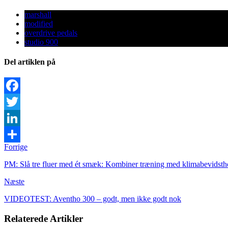
marshall
modified
overdrive pedals
studio 900
Del artiklen på
Facebook
Twitter
LinkedIn
Forrige
Share
PM: Slå tre fluer med ét smæk: Kombiner træning med klimabevidsth
Næste
VIDEOTEST: Aventho 300 – godt, men ikke godt nok
Relaterede Artikler