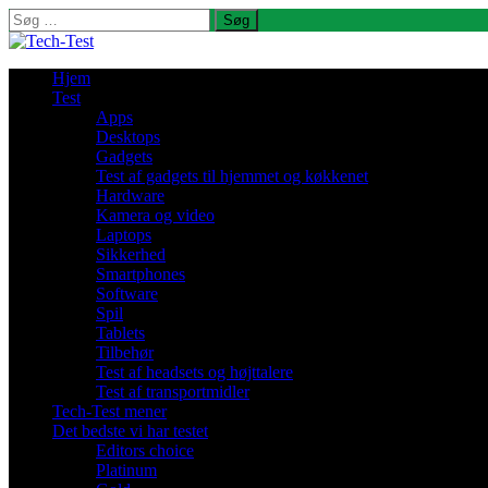
Søg
efter:
Hjem
Test
Apps
Desktops
Gadgets
Test af gadgets til hjemmet og køkkenet
Hardware
Kamera og video
Laptops
Sikkerhed
Smartphones
Software
Spil
Tablets
Tilbehør
Test af headsets og højttalere
Test af transportmidler
Tech-Test mener
Det bedste vi har testet
Editors choice
Platinum