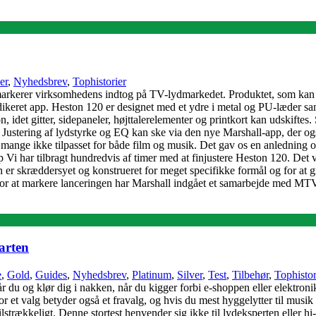
er
,
Nyhedsbrev
,
Tophistorier
markerer virksomhedens indtog på TV-lydmarkedet. Produktet, som kan f
ret app. Heston 120 er designet med et ydre i metal og PU-læder samt 
, idet gitter, sidepaneler, højttalerelementer og printkort kan udskift
 Justering af lydstyrke og EQ kan ske via den nye Marshall-app, der ogs
er mange ikke tilpasset for både film og musik. Det gav os en anledning o
 har tilbragt hundredvis af timer med at finjustere Heston 120. Det var
r skræddersyet og konstrueret for meget specifikke formål og for at give
r at markere lanceringen har Marshall indgået et samarbejde med M
arten
e
,
Gold
,
Guides
,
Nyhedsbrev
,
Platinum
,
Silver
,
Test
,
Tilbehør
,
Tophistor
r du og klør dig i nakken, når du kigger forbi e-shoppen eller elektroni
r et valg betyder også et fravalg, og hvis du mest hyggelytter til musik
strækkeligt. Denne stortest henvender sig ikke til lydeksperten eller hi-