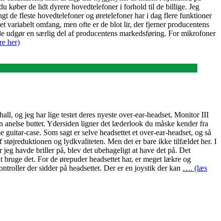
 køber de lidt dyrere hovedtelefoner i forhold til de billige. Jeg
gt de fleste hovedtelefoner og øretelefoner har i dag flere funktioner
et variabelt omfang, men ofte er de blot lir, der fjerner producentens
e udgør en særlig del af producentens markedsføring. For mikrofoner
e her)
l, og jeg har lige testet deres nyeste over-ear-headset, Monitor III
n anelse buttet. Ydersiden ligner det læderlook du måske kender fra
 guitar-case. Som sagt er selve headsettet et over-ear-headset, og så
 støjreduktionen og lydkvaliteten. Men det er bare ikke tilfældet her. I
r jeg havde briller på, blev det ubehageligt at have det på. Det
at bruge det. For de ørepuder headsettet har, er meget lækre og
ontroller der sidder på headsettet. Der er en joystik der kan
…. (læs