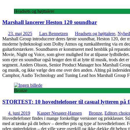
Headsets og højttalere
Marshall lancerer Heston 120 soundbar
23. maj 2025
Lars Bennetzen
Headsets og højttalere
,
Nyhed
Marshall Group introducerer deres første soundbar, Heston 120, der 
moderne lydteknologi som Dolby Atmos og rumkalibrering via en dedike
guitarforstærkere. Soundbaren er konstrueret med henblik på reparation
Movie, Night og Voice, som giver mulighed for at tilpasse lydbilledet.
som ejer en soundbar også bruger den til at lytte til musik, trods det 
segment. Anders Olsson, Senior Product Manager hos Marshall Group Vi
og musik, og ikke vælge den ene over den anden. Alting på indersiden e
Camphor, Audio Technology and Tuning Lead hos Marshall Group Fo
Bronze
STORTEST: 10 hovedtelefoner til casual lytteren på f
4. juni 2019
Kasper Nesager-Hansen
Bronze
,
Editors choic
Hovedtelefoner findes i mange forskellige versioner og prisklasser. Stå
med at tænke på dit behov – derefter pris og type af hovedtelefoner. Fo
uden støjreduktion – det ville være overkill og ikke dække dit behov til