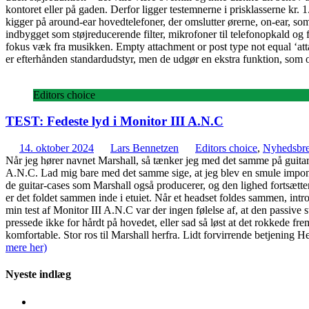
kontoret eller på gaden. Derfor ligger testemnerne i prisklasserne kr. 
kigger på around-ear hovedtelefoner, der omslutter ørerne, on-ear, som
indbygget som støjreducerende filter, mikrofoner til telefonopkald og fo
fokus væk fra musikken. Empty attachment or post type not equal ‘at
er efterhånden standardudstyr, men de udgør en ekstra funktion, som of
Editors choice
TEST: Fedeste lyd i Monitor III A.N.C
14. oktober 2024
Lars Bennetzen
Editors choice
,
Nyhedsbr
Når jeg hører navnet Marshall, så tænker jeg med det samme på guitarer
A.N.C. Lad mig bare med det samme sige, at jeg blev en smule imponere
de guitar-cases som Marshall også producerer, og den lighed fortsætter
er det foldet sammen inde i etuiet. Når et headset foldes sammen, intro
min test af Monitor III A.N.C var der ingen følelse af, at den passive 
pressede ikke for hårdt på hovedet, eller sad så løst at det rokkede fr
komfortable. Stor ros til Marshall herfra. Lidt forvirrende betjening He
mere her)
Nyeste indlæg