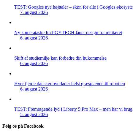
TEST: Googles nye højttaler – skøn for alle i Googles økosyst
7. august 2026
Ny kamerataske fra PGYTECH låner design fra militæret
6. august 2026
Skift af studiemiljø kan forbedre din hukommelse
6. august 2026
Hver fjerde dansker overlader helst græsplænen til robotten
6. august 2026
TEST: Fremragende lyd i Liberty 5 Pro Max – men har vi brug f
5. august 2026
Følg os på Facebook