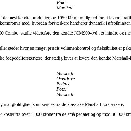
Foto:
Marshall
af de mest kendte produkter, og 1959 får nu mulighed for at levere kraftf
 kompromis med, hvordan forstærkere håndterer dynamik i afspilningen
0 Combo, skulle videreføre den kendte JCM900-lyd i et mindre og mere
eller steder hvor en meget præcis volumenkontrol og fleksibilitet er påk
e fodpedalforstærkere, der stadig lover at levere den kendte Marshall-l
Marshall
Overdrive
Pedals.
Foto:
Marshall
og mangfoldighed som kendes fra de klassiske Marshall-forstærkere.
er koster fra over 1.000 kroner fra de små pedaler og op mod 30.000 kron