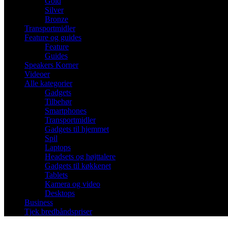
Gold
Silver
Bronze
Transportmidler
Feature og guides
Feature
Guides
Speakers Korner
Videoer
Alle kategorier
Gadgets
Tilbehør
Smartphones
Transportmidler
Gadgets til hjemmet
Spil
Laptops
Headsets og højttalere
Gadgets til køkkenet
Tablets
Kamera og video
Desktops
Business
Tjek bredbåndspriser