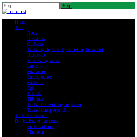
Søg
efter:
Hjem
Test
Apps
Desktops
Gadgets
Test af gadgets til hjemmet og køkkenet
Hardware
Kamera og video
Laptops
Sikkerhed
Smartphones
Software
Spil
Tablets
Tilbehør
Test af headsets og højttalere
Test af transportmidler
Tech-Test mener
Det bedste vi har testet
Editors choice
Platinum