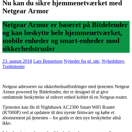
Nu kan du sikre hjemmenetværket med
Netgear Armor
Netgear Armor er baseret på Bitdefender
og kan beskytte hele hjemmenetværket,
mobile enheder og smart-enheder mod
sikkerhedstrusler
23. august 2018
Lars Bennetzen
Nyheder fra gl. site
,
Nyhedsbrev
,
Tophistorier
Netgear adresserer nu sikkerhedsudfordringer med tjenesten Netgear
Armor powered by Bitdefender, der er designet til at give
omfattende beskyttelse af enhver enhed koblet til en Netgear-router.
Tjenesten kan fås til Nighthawk AC2300 Smart WiFi Router
(R7000P) ved at opdatere til den nyeste firmware og købe et
abonnement på tjenesten – for gratis er den nye beskyttelse altså
ikke.