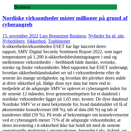
Business
Nordiske virksomheder mister millioner på grund af
cyberangreb
15. november 2022
Lars Bennetzen
Business
,
Nyheder fra gl. site
,
Nyhedsbrev
,
Sikkerhed
,
Tophistorier
It-sikkerhedsvirksomheden ESET har lige lanceret deres
rapport, SMV Digital Security Sentiment Report 2022, som tager
temperaturen på 1.200 it-sikkerhedsbeslutningstagere i små og
mellemstore virksomheder – heriblandt både danske, svenske,
norske og finske virksomheder. Med rapporten har ESET undersøgt,
hvordan sikkerhedslandsskabet ser ud i virksomhederne efter de
seneste års mange uroligheder, og hvordan det påvirker deres måde
at drive sikkerhed på. Ifølge disse nye data har mere end to
tredjedele af de adspurgte SMV’er oplevet et cyberangreb inden for
de seneste 12 måneder, hvor gennemsnitsprisen for et databrud i
nordiske virksomheder ligger på 1,65 mio. kroner. De dyre databrud
Nordiske SMV’er er mest bekymrede for, hvad databruddet vil få af
økonomiske konsekvenser (68 %), tab af data (68 %) og tab af
kundernes tillid (59 %). På trods af bekymringer om konsekvenserne
ved et cyberangreb mener 71% af de adspurgte virksomheder, at
deres investering i it-sikkerhed ikke har holdt trit med de seneste
operationelle ændringer i organisationen, herunder f.eks. hybrid- og