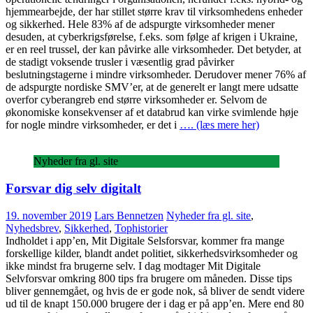
hjemmearbejde, der har stillet større krav til virksomhedens enheder
og sikkerhed. Hele 83% af de adspurgte virksomheder mener
desuden, at cyberkrigsførelse, f.eks. som følge af krigen i Ukraine,
er en reel trussel, der kan påvirke alle virksomheder. Det betyder, at
de stadigt voksende trusler i væsentlig grad påvirker
beslutningstagerne i mindre virksomheder. Derudover mener 76% af
de adspurgte nordiske SMV’er, at de generelt er langt mere udsatte
overfor cyberangreb end større virksomheder er. Selvom de
økonomiske konsekvenser af et databrud kan virke svimlende høje
for nogle mindre virksomheder, er det i
…. (læs mere her)
Nyheder fra gl. site
Forsvar dig selv digitalt
19. november 2019
Lars Bennetzen
Nyheder fra gl. site
,
Nyhedsbrev
,
Sikkerhed
,
Tophistorier
Indholdet i app’en, Mit Digitale Selsforsvar, kommer fra mange
forskellige kilder, blandt andet politiet, sikkerhedsvirksomheder og
ikke mindst fra brugerne selv. I dag modtager Mit Digitale
Selvforsvar omkring 800 tips fra brugere om måneden. Disse tips
bliver gennemgået, og hvis de er gode nok, så bliver de sendt videre
ud til de knapt 150.000 brugere der i dag er på app’en. Mere end 80