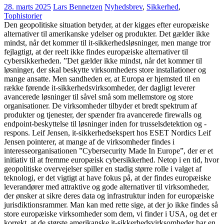
28. marts 2025
Lars Bennetzen
Nyhedsbrev
,
Sikkerhed
,
Tophistorier
Den geopolitiske situation betyder, at der kigges efter europæiske
alternativer til amerikanske ydelser og produkter. Det gælder ikke
mindst, når det kommer til it-sikkerhedsløsninger, men mange tror
fejlagtigt, at der reelt ikke findes europæiske alternativer til
cybersikkerheden. ”Det gælder ikke mindst, når det kommer til
løsninger, der skal beskytte virksomheders store installationer og
mange ansatte. Men sandheden er, at Europa er hjemsted til en
række førende it-sikkerhedsvirksomheder, der dagligt leverer
avancerede løsninger til såvel små som mellemstore og store
organisationer. De virksomheder tilbyder et bredt spektrum af
produkter og tjenester, der spænder fra avancerede firewalls og
endpoint-beskyttelse til løsninger inden for trusselsdetektion og -
respons. Leif Jensen, it-sikkerhedsekspert hos ESET Nordics Leif
Jensen pointerer, at mange af de virksomheder findes i
interesseorganisationen ”Cybersecurity Made In Europe”, der er et
initiativ til at fremme europæisk cybersikkerhed. Netop i en tid, hvor
geopolitiske overvejelser spiller en stadig større rolle i valget af
teknologi, er det vigtigt at have fokus på, at der findes europæiske
leverandører med attraktive og gode alternativer til virksomheder,
der ønsker at sikre deres data og infrastruktur inden for europæiske
jurisdiktionsrammer. Man kan med rette sige, at der jo ikke findes så
store europæiske virksomheder som dem, vi finder i USA, og det er
korrekt, at de største amerikanske it-sikkerhedsvirksomheder har en