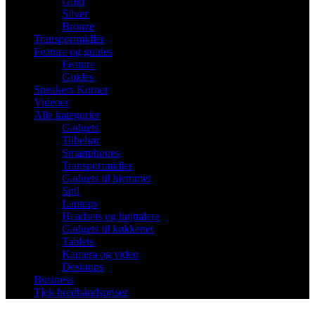
Gold
Silver
Bronze
Transportmidler
Feature og guides
Feature
Guides
Speakers Korner
Videoer
Alle kategorier
Gadgets
Tilbehør
Smartphones
Transportmidler
Gadgets til hjemmet
Spil
Laptops
Headsets og højttalere
Gadgets til køkkenet
Tablets
Kamera og video
Desktops
Business
Tjek bredbåndspriser