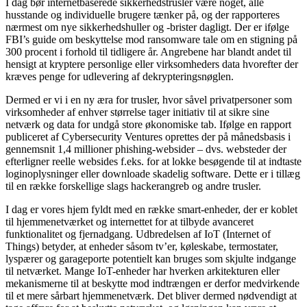
I dag bør internetbaserede sikkerhedstrusler være noget, alle
husstande og individuelle brugere tænker på, og der rapporteres
nærmest om nye sikkerhedshuller og -brister dagligt. Der er ifølge
FBI’s guide om beskyttelse mod ransomware tale om en stigning på
300 procent i forhold til tidligere år. Angrebene har blandt andet til
hensigt at kryptere personlige eller virksomheders data hvorefter der
kræves penge for udlevering af dekrypteringsnøglen.
Dermed er vi i en ny æra for trusler, hvor såvel privatpersoner som
virksomheder af enhver størrelse tager initiativ til at sikre sine
netværk og data for undgå store økonomiske tab. Ifølge en rapport
publiceret af Cybersecurity Ventures oprettes der på månedsbasis i
gennemsnit 1,4 millioner phishing-websider – dvs. websteder der
efterligner reelle websides f.eks. for at lokke besøgende til at indtaste
loginoplysninger eller downloade skadelig software. Dette er i tillæg
til en række forskellige slags hackerangreb og andre trusler.
I dag er vores hjem fyldt med en række smart-enheder, der er koblet
til hjemmenetværket og internettet for at tilbyde avanceret
funktionalitet og fjernadgang. Udbredelsen af IoT (Internet of
Things) betyder, at enheder såsom tv’er, køleskabe, termostater,
lyspærer og garageporte potentielt kan bruges som skjulte indgange
til netværket. Mange IoT-enheder har hverken arkitekturen eller
mekanismerne til at beskytte mod indtrængen er derfor medvirkende
til et mere sårbart hjemmenetværk. Det bliver dermed nødvendigt at