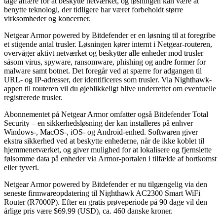
tage affære for at beskytte netværket, og løsningen kan være at
benytte teknologi, der tidligere har været forbeholdt større
virksomheder og koncerner.
Netgear Armor powered by Bitdefender er en løsning til at foregribe
et stigende antal trusler. Løsningen kører internt i Netgear-routeren,
overvåger aktivt netværket og beskytter alle enheder mod trusler
såsom virus, spyware, ransomware, phishing og andre former for
malware samt botnet. Det foregår ved at spærre for adgangen til
URL- og IP-adresser, der identificeres som trusler. Via Nighthawk-
appen til routeren vil du øjeblikkeligt blive underrettet om eventuelle
registrerede trusler.
Abonnementet på Netgear Armor omfatter også Bitdefender Total
Security – en sikkerhedsløsning der kan installeres på enhver
Windows-, MacOS-, iOS- og Android-enhed. Softwaren giver
ekstra sikkerhed ved at beskytte enhederne, når de ikke koblet til
hjemmenetværket, og giver mulighed for at lokalisere og fjernslette
følsomme data på enheder via Armor-portalen i tilfælde af bortkomst
eller tyveri.
Netgear Armor powered by Bitdefender er nu tilgængelig via den
seneste firmwareopdatering til Nighthawk AC2300 Smart WiFi
Router (R7000P). Efter en gratis prøveperiode på 90 dage vil den
årlige pris være $69.99 (USD), ca. 460 danske kroner.