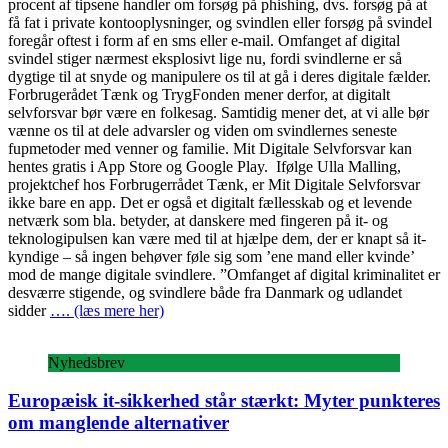
procent af tipsene handler om forsøg på phishing, dvs. forsøg på at
få fat i private kontooplysninger, og svindlen eller forsøg på svindel
foregår oftest i form af en sms eller e-mail. Omfanget af digital
svindel stiger nærmest eksplosivt lige nu, fordi svindlerne er så
dygtige til at snyde og manipulere os til at gå i deres digitale fælder.
Forbrugerådet Tænk og TrygFonden mener derfor, at digitalt
selvforsvar bør være en folkesag. Samtidig mener det, at vi alle bør
vænne os til at dele advarsler og viden om svindlernes seneste
fupmetoder med venner og familie. Mit Digitale Selvforsvar kan
hentes gratis i App Store og Google Play. Ifølge Ulla Malling,
projektchef hos Forbrugerrådet Tænk, er Mit Digitale Selvforsvar
ikke bare en app. Det er også et digitalt fællesskab og et levende
netværk som bla. betyder, at danskere med fingeren på it- og
teknologipulsen kan være med til at hjælpe dem, der er knapt så it-
kyndige – så ingen behøver føle sig som ’ene mand eller kvinde’
mod de mange digitale svindlere. ”Omfanget af digital kriminalitet er
desværre stigende, og svindlere både fra Danmark og udlandet
sidder
…. (læs mere her)
Nyhedsbrev
Europæisk it-sikkerhed står stærkt: Myter punkteres
om manglende alternativer