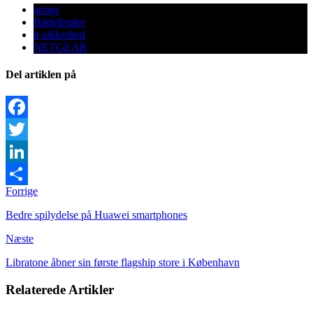
armor
Bitdefender
it-sikkerhed
NETGEAR
Del artiklen på
Facebook
Twitter
LinkedIn
Forrige
Share
Bedre spilydelse på Huawei smartphones
Næste
Libratone åbner sin første flagship store i København
Relaterede Artikler