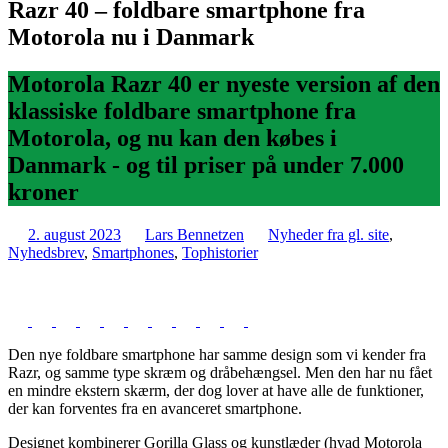
Razr 40 – foldbare smartphone fra
Motorola nu i Danmark
Motorola Razr 40 er nyeste version af den
klassiske foldbare smartphone fra
Motorola, og nu kan den købes i
Danmark - og til priser på under 7.000
kroner
2. august 2023
Lars Bennetzen
Nyheder fra gl. site
,
Nyhedsbrev
,
Smartphones
,
Tophistorier
Den nye foldbare smartphone har samme design som vi kender fra
Razr, og samme type skræm og dråbehængsel. Men den har nu fået
en mindre ekstern skærm, der dog lover at have alle de funktioner,
der kan forventes fra en avanceret smartphone.
Designet kombinerer Gorilla Glass og kunstlæder (hvad Motorola