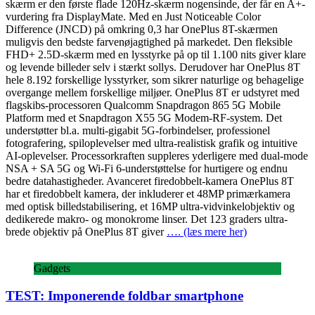
skærm er den første flade 120Hz-skærm nogensinde, der får en A+-
vurdering fra DisplayMate. Med en Just Noticeable Color
Difference (JNCD) på omkring 0,3 har OnePlus 8T-skærmen
muligvis den bedste farvenøjagtighed på markedet. Den fleksible
FHD+ 2.5D-skærm med en lysstyrke på op til 1.100 nits giver klare
og levende billeder selv i stærkt sollys. Derudover har OnePlus 8T
hele 8.192 forskellige lysstyrker, som sikrer naturlige og behagelige
overgange mellem forskellige miljøer. OnePlus 8T er udstyret med
flagskibs-processoren Qualcomm Snapdragon 865 5G Mobile
Platform med et Snapdragon X55 5G Modem-RF-system. Det
understøtter bl.a. multi-gigabit 5G-forbindelser, professionel
fotografering, spiloplevelser med ultra-realistisk grafik og intuitive
AI-oplevelser. Processorkraften suppleres yderligere med dual-mode
NSA + SA 5G og Wi-Fi 6-understøttelse for hurtigere og endnu
bedre datahastigheder. Avanceret firedobbelt-kamera OnePlus 8T
har et firedobbelt kamera, der inkluderer et 48MP primærkamera
med optisk billedstabilisering, et 16MP ultra-vidvinkelobjektiv og
dedikerede makro- og monokrome linser. Det 123 graders ultra-
brede objektiv på OnePlus 8T giver
…. (læs mere her)
Gadgets
TEST: Imponerende foldbar smartphone