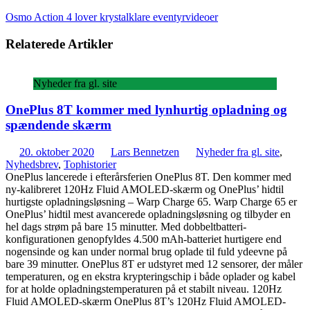
Osmo Action 4 lover krystalklare eventyrvideoer
Relaterede Artikler
Nyheder fra gl. site
OnePlus 8T kommer med lynhurtig opladning og
spændende skærm
20. oktober 2020
Lars Bennetzen
Nyheder fra gl. site
,
Nyhedsbrev
,
Tophistorier
OnePlus lancerede i efterårsferien OnePlus 8T. Den kommer med
ny-kalibreret 120Hz Fluid AMOLED-skærm og OnePlus’ hidtil
hurtigste opladningsløsning – Warp Charge 65. Warp Charge 65 er
OnePlus’ hidtil mest avancerede opladningsløsning og tilbyder en
hel dags strøm på bare 15 minutter. Med dobbeltbatteri-
konfigurationen genopfyldes 4.500 mAh-batteriet hurtigere end
nogensinde og kan under normal brug oplade til fuld ydeevne på
bare 39 minutter. OnePlus 8T er udstyret med 12 sensorer, der måler
temperaturen, og en ekstra krypteringschip i både oplader og kabel
for at holde opladningstemperaturen på et stabilt niveau. 120Hz
Fluid AMOLED-skærm OnePlus 8T’s 120Hz Fluid AMOLED-