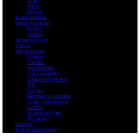
Gold
Silver
Bronze
Transportmidler
Feature og guides
Feature
Guides
Speakers Korner
Videoer
Alle kategorier
Gadgets
Tilbehør
Smartphones
Transportmidler
Gadgets til hjemmet
Spil
Laptops
Headsets og højttalere
Gadgets til køkkenet
Tablets
Kamera og video
Desktops
Business
Tjek bredbåndspriser