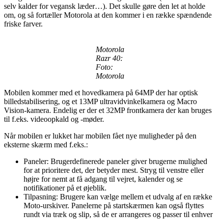
selv kalder for vegansk læder…). Det skulle gøre den let at holde
om, og så fortæller Motorola at den kommer i en række spændende
friske farver.
Motorola
Razr 40:
Foto:
Motorola
Mobilen kommer med et hovedkamera på 64MP der har optisk
billedstabilisering, og et 13MP ultravidvinkelkamera og Macro
Vision-kamera. Endelig er der et 32MP frontkamera der kan bruges
til f.eks. videoopkald og -møder.
Når mobilen er lukket har mobilen fået nye muligheder på den
eksterne skærm med f.eks.:
Paneler:
Brugerdefinerede paneler giver brugerne mulighed
for at prioritere det, der betyder mest. Stryg til venstre eller
højre for nemt at få adgang til vejret, kalender og se
notifikationer på et øjeblik.
Tilpasning: Brugere kan vælge mellem et udvalg af en række
Moto-urskiver. Panelerne på startskærmen kan også flyttes
rundt via træk og slip, så de er arrangeres og passer til enhver