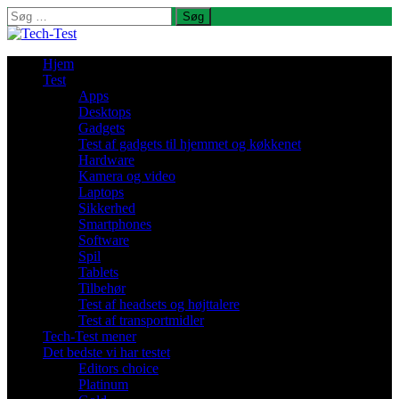
Søg
efter:
Hjem
Test
Apps
Desktops
Gadgets
Test af gadgets til hjemmet og køkkenet
Hardware
Kamera og video
Laptops
Sikkerhed
Smartphones
Software
Spil
Tablets
Tilbehør
Test af headsets og højttalere
Test af transportmidler
Tech-Test mener
Det bedste vi har testet
Editors choice
Platinum