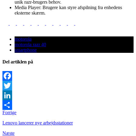
unik razr-brugers behov.
Media Player: Brugere kan styre afspilning fra enhedens
eksterne skærm.
motorola
motorola razr 40
smartphone
Del artiklen på
Facebook
Twitter
LinkedIn
Forrige
Share
Lenovo lancerer nye arbejdsstationer
Næste