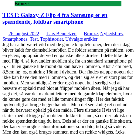
Bronze
TEST: Galaxy Z Flip 4 fra Samsung er en
spændende, foldbar smartphone
26. august 2022
Lars Bennetzen
Bronze
,
Nyhedsbrev
,
Smartphones
,
Test
,
Tophistorier
,
Udvalgte artikler
Jeg har altid været vild med de gamle klap-telefoner, dem der i dag
bliver kaldt for clamshell-mobiler. De folder sammen på midten, som
en østers, og opnår derved en ganske lille størrelse. I dette tilfælde –
med Flip 4, så forvandler mobilen sig fra en standard smartphone på
6,7″ til en ganske lille mobil du kan have i lommen. Blot 7 cm bred,
8,5cm høj og omkring 16mm i dybden. Der findes næppe nogen der
ikke kan have den med i lommen, og det i sig selv er et stort plus for
mobilen. Men samtidig så er der også noget helt særligt ved at
besvare et opkald med blot at ‘flippe’ mobilen åben. Når jeg så har
sagt det, så var det markant lettere med de gamle klaptelefoner, hvor
du kunne gøre det med et lille tommelfinger flip. Her det faktisk
nødvendigt at bruge begge hænder. Men det ser stadig ret cool ud
når du besvarer opkald på den måde. Flere tilstande Hvis vi lige
starter med at kigge på mobilen i lukket tilstand, så er der faktisk en
række spændende ting du kan. Dels så er der en ganske lille skærm,
der kan vise nogle statusinformationer som dato, tid og så videre.
Men den kan også bruges sammen med en række widgets, f.eks.