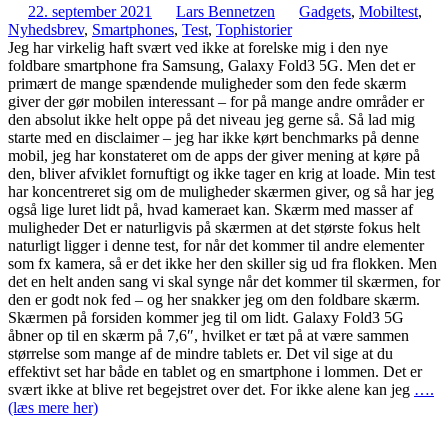
22. september 2021
Lars Bennetzen
Gadgets
,
Mobiltest
,
Nyhedsbrev
,
Smartphones
,
Test
,
Tophistorier
Jeg har virkelig haft svært ved ikke at forelske mig i den nye
foldbare smartphone fra Samsung, Galaxy Fold3 5G. Men det er
primært de mange spændende muligheder som den fede skærm
giver der gør mobilen interessant – for på mange andre områder er
den absolut ikke helt oppe på det niveau jeg gerne så. Så lad mig
starte med en disclaimer – jeg har ikke kørt benchmarks på denne
mobil, jeg har konstateret om de apps der giver mening at køre på
den, bliver afviklet fornuftigt og ikke tager en krig at loade. Min test
har koncentreret sig om de muligheder skærmen giver, og så har jeg
også lige luret lidt på, hvad kameraet kan. Skærm med masser af
muligheder Det er naturligvis på skærmen at det største fokus helt
naturligt ligger i denne test, for når det kommer til andre elementer
som fx kamera, så er det ikke her den skiller sig ud fra flokken. Men
det en helt anden sang vi skal synge når det kommer til skærmen, for
den er godt nok fed – og her snakker jeg om den foldbare skærm.
Skærmen på forsiden kommer jeg til om lidt. Galaxy Fold3 5G
åbner op til en skærm på 7,6″, hvilket er tæt på at være sammen
størrelse som mange af de mindre tablets er. Det vil sige at du
effektivt set har både en tablet og en smartphone i lommen. Det er
svært ikke at blive ret begejstret over det. For ikke alene kan jeg
….
(læs mere her)