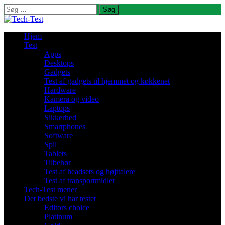
Søg
efter:
Hjem
Test
Apps
Desktops
Gadgets
Test af gadgets til hjemmet og køkkenet
Hardware
Kamera og video
Laptops
Sikkerhed
Smartphones
Software
Spil
Tablets
Tilbehør
Test af headsets og højttalere
Test af transportmidler
Tech-Test mener
Det bedste vi har testet
Editors choice
Platinum