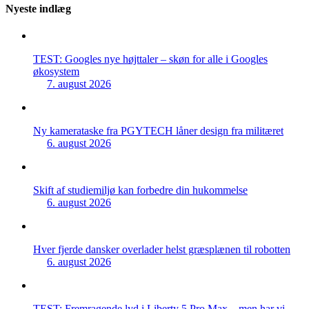
Nyeste indlæg
TEST: Googles nye højttaler – skøn for alle i Googles
økosystem
7. august 2026
Ny kamerataske fra PGYTECH låner design fra militæret
6. august 2026
Skift af studiemiljø kan forbedre din hukommelse
6. august 2026
Hver fjerde dansker overlader helst græsplænen til robotten
6. august 2026
TEST: Fremragende lyd i Liberty 5 Pro Max – men har vi