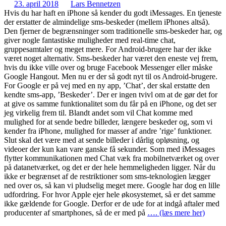
23. april 2018
Lars Bennetzen
Hvis du har haft en iPhone så kender du godt iMessages. En tjeneste
der erstatter de almindelige sms-beskeder (mellem iPhones altså).
Den fjerner de begrænsninger som traditionelle sms-beskeder har, og
giver nogle fantastiske muligheder med real-time chat,
gruppesamtaler og meget mere. For Android-brugere har der ikke
været noget alternativ. Sms-beskeder har været den eneste vej frem,
hvis du ikke ville over og bruge Facebook Messenger eller måske
Google Hangout. Men nu er der så godt nyt til os Android-brugere.
For Google er på vej med en ny app, ’Chat’, der skal erstatte den
kendte sms-app, ’Beskeder’. Der er ingen tvivl om at de gør det for
at give os samme funktionalitet som du får på en iPhone, og det ser
jeg virkelig frem til. Blandt andet som vil Chat komme med
mulighed for at sende bedre billeder, længere beskeder og, som vi
kender fra iPhone, mulighed for masser af andre ’rige’ funktioner.
Slut skal det være med at sende billeder i dårlig opløsning, og
videoer der kun kan vare ganske få sekunder. Som med iMessages
flytter kommunikationen med Chat væk fra mobilnetværket og over
på datanetværket, og det er der hele hemmeligheden ligger. Når du
ikke er begrænset af de restriktioner som sms-teknologien lægger
ned over os, så kan vi pludselig meget mere. Google har dog en lille
udfordring. For hvor Apple ejer hele økosystemet, så er det samme
ikke gældende for Google. Derfor er de ude for at indgå aftaler med
producenter af smartphones, så de er med på
…. (læs mere her)