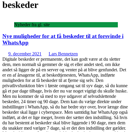
beskeder
Nyheder fra gl. site
Nye muligheder for at få beskeder til at forsvinde i
WhatsApp
9. december 2021
Lars Bennetzen
Digitale beskeder er permanente, det kan godt være at du sletter
dem, men normalt så gemmer de sig et eller andet sted, om ikke
andet så ligger de på en server og venter på at blive genfundet. Det
er en af årsagerne til, at beskedtjenesten, WhatsApp, indførte
muligheden for at få beskeder til at fjerne sig selv. Den
privatlivsfunktion blev i første omgang sat til syv dage, så du kunne
gå et par dage tilbage, hvis der nu var noget vigtigt du skulle huske.
Men nu kommer de så med to nye udgaver af selvudslettende
beskeder, 24 timer og 90 dage. Dem kan du vælge direkte under
indstillinger i WhatsApp, så du har bedre styr over, hvor længe dine
beskeder skal ligge i cyberspace. Men samtidig har WhatsApp også
indført, at det er lige meget, hvem der sætter den indstilling. Så hvis
du har bestemt at beskeder skal blive liggende i 90 dage, men dem
du snakker med vælger 7 dage, så er det den indstilling der gælder.