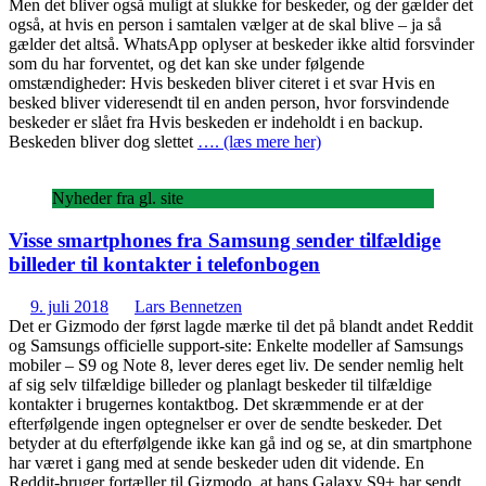
Men det bliver også muligt at slukke for beskeder, og der gælder det
også, at hvis en person i samtalen vælger at de skal blive – ja så
gælder det altså. WhatsApp oplyser at beskeder ikke altid forsvinder
som du har forventet, og det kan ske under følgende
omstændigheder: Hvis beskeden bliver citeret i et svar Hvis en
besked bliver videresendt til en anden person, hvor forsvindende
beskeder er slået fra Hvis beskeden er indeholdt i en backup.
Beskeden bliver dog slettet
…. (læs mere her)
Nyheder fra gl. site
Visse smartphones fra Samsung sender tilfældige
billeder til kontakter i telefonbogen
9. juli 2018
Lars Bennetzen
Det er Gizmodo der først lagde mærke til det på blandt andet Reddit
og Samsungs officielle support-site: Enkelte modeller af Samsungs
mobiler – S9 og Note 8, lever deres eget liv. De sender nemlig helt
af sig selv tilfældige billeder og planlagt beskeder til tilfældige
kontakter i brugernes kontaktbog. Det skræmmende er at der
efterfølgende ingen optegnelser er over de sendte beskeder. Det
betyder at du efterfølgende ikke kan gå ind og se, at din smartphone
har været i gang med at sende beskeder uden dit vidende. En
Reddit-bruger fortæller til Gizmodo, at hans Galaxy S9+ har sendt