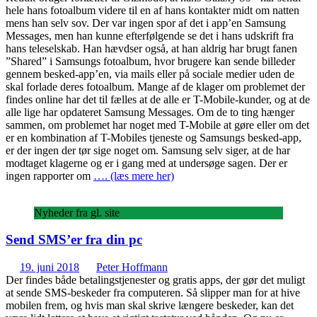
hele hans fotoalbum videre til en af hans kontakter midt om natten
mens han selv sov. Der var ingen spor af det i app’en Samsung
Messages, men han kunne efterfølgende se det i hans udskrift fra
hans teleselskab. Han hævdser også, at han aldrig har brugt fanen
”Shared” i Samsungs fotoalbum, hvor brugere kan sende billeder
gennem besked-app’en, via mails eller på sociale medier uden de
skal forlade deres fotoalbum. Mange af de klager om problemet der
findes online har det til fælles at de alle er T-Mobile-kunder, og at de
alle lige har opdateret Samsung Messages. Om de to ting hænger
sammen, om problemet har noget med T-Mobile at gøre eller om det
er en kombination af T-Mobiles tjeneste og Samsungs besked-app,
er der ingen der tør sige noget om. Samsung selv siger, at de har
modtaget klagerne og er i gang med at undersøge sagen. Der er
ingen rapporter om
…. (læs mere her)
Nyheder fra gl. site
Send SMS’er fra din pc
19. juni 2018
Peter Hoffmann
Der findes både betalingstjenester og gratis apps, der gør det muligt
at sende SMS-beskeder fra computeren. Så slipper man for at hive
mobilen frem, og hvis man skal skrive længere beskeder, kan det