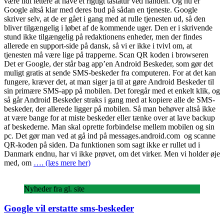
være lidt lettere at have et rigtigt tastatur ved hånden. Og nu er
Google altså klar med deres bud på sådan en tjeneste. Google
skriver selv, at de er gået i gang med at rulle tjenesten ud, så den
bliver tilgængelig i løbet af de kommende uger. Den er i skrivende
stund ikke tilgængelig på redaktionens enheder, men der findes
allerede en support-side på dansk, så vi er ikke i tvivl om, at
tjenesten må være lige på trapperne. Scan QR koden i browseren
Det er Google, der står bag app’en Android Beskeder, som gør det
muligt gratis at sende SMS-beskeder fra computeren. For at det kan
fungere, kræver det, at man siger ja til at gøre Android Beskeder til
sin primære SMS-app på mobilen. Det foregår med et enkelt klik, og
så går Android Beskeder straks i gang med at kopiere alle de SMS-
beskeder, der allerede ligger på mobilen. Så man behøver altså ikke
at være bange for at miste beskeder eller tænke over at lave backup
af beskederne. Man skal oprette forbindelse mellem mobilen og sin
pc. Det gør man ved at gå ind på messages.android.com og scanne
QR-koden på siden. Da funktionen som sagt ikke er rullet ud i
Danmark endnu, har vi ikke prøvet, om det virker. Men vi holder øje
med, om
…. (læs mere her)
Nyheder fra gl. site
Google vil erstatte sms-beskeder