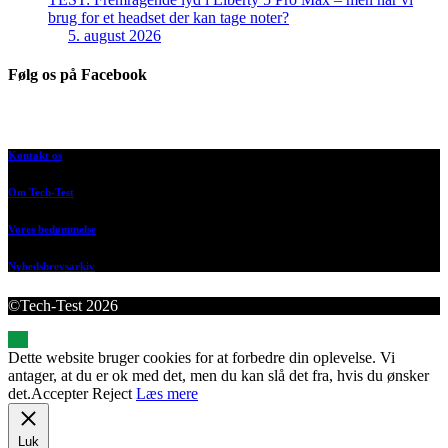
brug for et headset der kan tage noter?
5. august 2026
Følg os på Facebook
Kontakt os
Om Tech-Test
Vores bedømmelse
Nyhedsbrevsarkiv
©Tech-Test 2026
Dette website bruger cookies for at forbedre din oplevelse. Vi
antager, at du er ok med det, men du kan slå det fra, hvis du ønsker
det.
Accepter
Reject
Læs mere
Luk