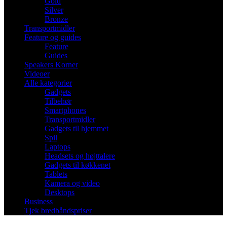
Gold
Silver
Bronze
Transportmidler
Feature og guides
Feature
Guides
Speakers Korner
Videoer
Alle kategorier
Gadgets
Tilbehør
Smartphones
Transportmidler
Gadgets til hjemmet
Spil
Laptops
Headsets og højttalere
Gadgets til køkkenet
Tablets
Kamera og video
Desktops
Business
Tjek bredbåndspriser