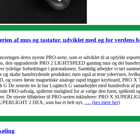
rien af mus og tastatur, udviklet med og for verdens 
ringen deres nyeste PRO-serie, som er udviklet til at opfylde esports
, den opgraderede PRO 2 LIGHTSPEED gaming mus og det banebry
ver tydelige forbedringer i præstationen. Samtidig arbejder vi tæt sam
cere og skabe banebrydende produkter, men også at teste ydeevnen, hvil
vores første magnetiske analoge rapid trigger keyboard, PRO X T
h G De seneste tre år har Logitech G samarbejdet med hundredvis af pro
e PRO-udvalg, spillerne mulighed for at vælge den form, spillestil og 
aturer. De nyeste tilføjelser til PRO-serien inkluderer: PRO X SUPE
 SUPERLIGHT 2 DEX, som har et helt nyt,
…. (læs mere her)
køling