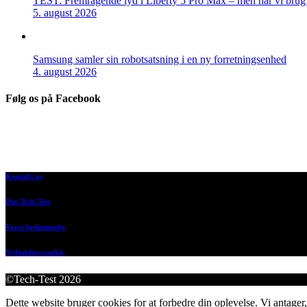
TEST: Fremragende lyd i Liberty 5 Pro Max – men har vi brug f
5. august 2026
Samsung samler sin robotsatsning i en ny forretningsenhed
4. august 2026
Følg os på Facebook
Kontakt os
Om Tech-Test
Vores bedømmelse
Nyhedsbrevsarkiv
©Tech-Test 2026
Dette website bruger cookies for at forbedre din oplevelse. Vi antager,