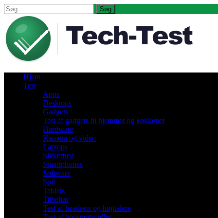
Søg
efter:
Hjem
Test
Apps
Desktops
Gadgets
Test af gadgets til hjemmet og køkkenet
Hardware
Kamera og video
Laptops
Sikkerhed
Smartphones
Software
Spil
Tablets
Tilbehør
Test af headsets og højttalere
Test af transportmidler