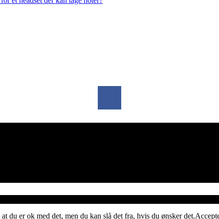
or et headset der kan tage noter?
 at du er ok med det, men du kan slå det fra, hvis du ønsker det.
Accept