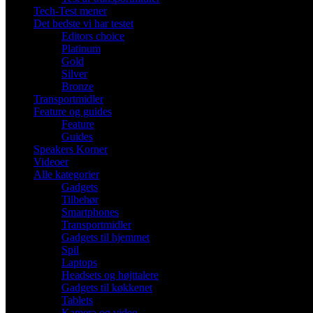
Tech-Test mener
Det bedste vi har testet
Editors choice
Platinum
Gold
Silver
Bronze
Transportmidler
Feature og guides
Feature
Guides
Speakers Korner
Videoer
Alle kategorier
Gadgets
Tilbehør
Smartphones
Transportmidler
Gadgets til hjemmet
Spil
Laptops
Headsets og højttalere
Gadgets til køkkenet
Tablets
Kamera og video