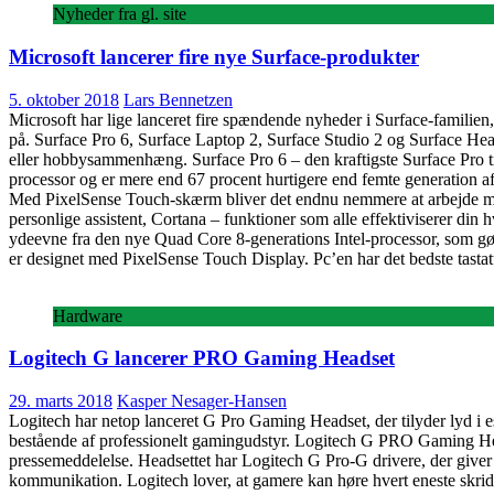
Nyheder fra gl. site
Microsoft lancerer fire nye Surface-produkter
5. oktober 2018
Lars Bennetzen
Microsoft har lige lanceret fire spændende nyheder i Surface-familie
på. Surface Pro 6, Surface Laptop 2, Surface Studio 2 og Surface Hea
eller hobbysammenhæng. Surface Pro 6 – den kraftigste Surface Pro til
processor og er mere end 67 procent hurtigere end femte generation af S
Med PixelSense Touch-skærm bliver det endnu nemmere at arbejde m
personlige assistent, Cortana – funktioner som alle effektiviserer din
ydeevne fra den nye Quad Core 8-generations Intel-processor, som gø
er designet med PixelSense Touch Display. Pc’en har det bedste tastatu
Hardware
Logitech G lancerer PRO Gaming Headset
29. marts 2018
Kasper Nesager-Hansen
Logitech har netop lanceret G Pro Gaming Headset, der tilyder lyd i e
bestående af professionelt gamingudstyr. Logitech G PRO Gaming Heads
pressemeddelelse. Headsettet har Logitech G Pro-G drivere, der giver s
kommunikation. Logitech lover, at gamere kan høre hvert eneste skridt