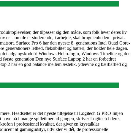
uktoplevelser, der tilpasser sig den måde, som folk lever deres liv
 er – om de er studerende, i arbejde, skal bruge enheden i privat-
 matsort. Surface Pro 6 har den nyeste 8. generations Intel Quad Core-
 generationers lethed, fleksibilitet og batteri, der holder hele dagen.
m det adgangskodefri Windows Hello-login, Windows Timeline og den
end første generation Den nye Surface Laptop 2 har en forbedret
aptop 2 har en god balance mellem æstetik, ydeevne og bærbarhed og
ere. Headsettet er det nyeste tilføjelse til Logitech G PRO-linjen
have på i mange spilletimer ad gangen, skriver Logitech i deres
ofon i professionel kvalitet, der giver en krystalklar
ducent af gamingudstyr, udvikler vi dét, de professionelle