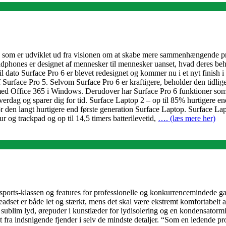
n, som er udviklet ud fra visionen om at skabe mere sammenhængende prod
dphones er designet af mennesker til mennesker uanset, hvad deres behov
 dato Surface Pro 6 er blevet redesignet og kommer nu i et nyt finish i
urface Pro 5. Selvom Surface Pro 6 er kraftigere, beholder den tidligere
ed Office 365 i Windows. Derudover har Surface Pro 6 funktioner so
 hverdag og sparer dig for tid. Surface Laptop 2 – op til 85% hurtigere 
r den langt hurtigere end første generation Surface Laptop. Surface L
r og trackpad og op til 14,5 timers batterilevetid,
…. (læs mere her)
sports-klassen og features for professionelle og konkurrencemindede gam
et er både let og stærkt, mens det skal være ekstremt komfortabelt at 
ublim lyd, ørepuder i kunstlæder for lydisolering og en kondensatormikr
 fra indsnigende fjender i selv de mindste detaljer. “Som en ledende pro