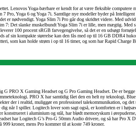
nettet. Lenovos Yoga-bærbare er kendt for at være fleksible computere 
7 Pro, Yoga 6 og Yoga 7i. Samtlige nye modeller byder på Intelligent 
år det er nødvendigt. Yoga Slim 7i Pro går dog skridtet videre. Med udvid
 Slim 7: Det slanke muskelbundt Yoga Slim 7i er lille, men mægtig. Me
everer 100 procent sRGB farvegengivelse, så det er en udsøgt fornøjels
ods af sin kompakte størrelse kan den fås med op til 16 GB DDR4 huko
i, som kan holde strøm i op til 16 timer, og som har Rapid Charge Boos
lig G PRO X Gaming Headset og G Pro Gaming Headset. De er begge ud
mmeteknologi. PRO X har samtidig fået den en helt ny teknologi, Blu
ekter der i realtid, muliggør en professionel talekommunikation, og det
 når I spiller. Logitech lover som sagt også, er komforten er i højsæde
. De er konstrueret i aluminium og stål, har blødt memoryskum i ørepud
headset har Logitech G’s Pro-G 50mm Audio drivere, og så har Pro X 
på 999 kroner, mens Pro kommer til at koste 749 kroner.