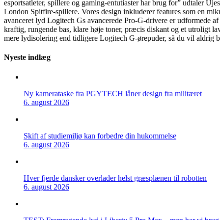
esportsatleter, spillere og gaming-entutiaster har brug for” udtaler
London Spitfire-spillere. Vores design inkluderer features som en mikr
avanceret lyd Logitech Gs avancerede Pro-G-drivere er udformede af et
kraftig, rungende bas, klare høje toner, præcis diskant og et utrolig
mere lydisolering end tidligere Logitech G-ørepuder, så du vil aldrig bl
Nyeste indlæg
Ny kamerataske fra PGYTECH låner design fra militæret
6. august 2026
Skift af studiemiljø kan forbedre din hukommelse
6. august 2026
Hver fjerde dansker overlader helst græsplænen til robotten
6. august 2026