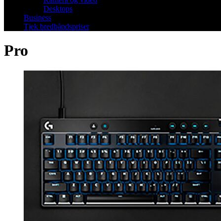
Desktops
Business
Tjek bredbåndspriser
Pro