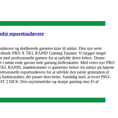
bedst esporetsudøvere
udøvere og dedikerede gameres krav til udstyr. Den nye serie
dende PRO X TKL RAPID Gaming Tastatur. Vi lægger meget
men med professionelle gamere for at opfylde deres behov. Denne
ket i sidste ende gavner hele gaming-fællesskabet. Med vores nye PRO
KL RAPID, imødekommer vi gamernes behov for udstyr på højeste
fessionelle esportsudøvere for at udvikle den næste generation af
funktionalitet, der passer dem bedst. Samtidig med, at hvert PRO-
RLIGHT 2 DEX: Den asymmetriske og skarpe gaming mus Et af