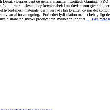
 Ujesh Desai, vicepræsident og general manager i Logitech Gaming. “PRO
ofon i turneringskvalitet og komfortabelt kunstlæder, som giver det per
 hybrid-mesh-materiale, der giver lyd i høj kvalitet, og når det kombi
t lavt niveau af forvrængning. Forbedret lydisolation med et behageligt
ive distraheret, skriver producenten, hvilket er lidt af et
…. (læs mere h