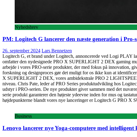
Nyhedsbrev
PM: Logitech G lancerer den næste generation i Pro-se
26. september 2024
Lars Bennetzen
Logitech G, et brand under Logitech, annoncerede ved Logi PLAY lance
omfatter den nydesignede PRO X SUPERLIGHT 2 DEX gaming mus
arbejde i vores PRO-serie produkter, der med fokus på innovation, gi
forskning og designproces gør det muligt for os ikke kun at identifi
X SUPERLIGHT 2 DEX, vores ambidekstrale PRO 2 LIGHTSPEED, og 
niveau. Chris Pate, leder af PRO Series produktudvikling hos Logitec
udstyr i PRO-serien. De nye produkter giver sammen med det nuværend
serie produkt garanterer den højeste ydeevne inden for mus og tast
højdepunkterne blandt vores nye lanceringer er Logitech G PRO X
Business
Lenovo lancerer nye Yoga-computere med intelligent 