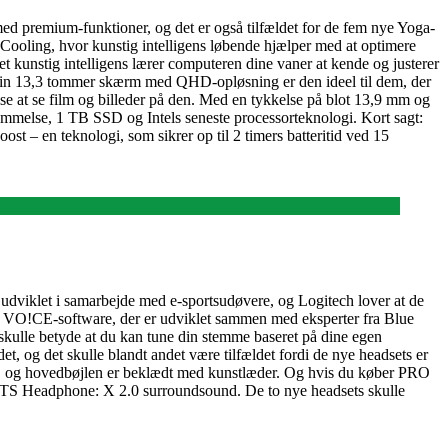
med premium-funktioner, og det er også tilfældet for de fem nye Yoga-
Cooling, hvor kunstig intelligens løbende hjælper med at optimere
et kunstig intelligens lærer computeren dine vaner at kende og justerer
d sin 13,3 tommer skærm med QHD-opløsning er den ideel til dem, der
e at se film og billeder på den. Med en tykkelse på blot 13,9 mm og
mmelse, 1 TB SSD og Intels seneste processorteknologi. Kort sagt:
t – en teknologi, som sikrer op til 2 timers batteritid ved 15
viklet i samarbejde med e-sportsudøvere, og Logitech lover at de
e VO!CE-software, der er udviklet sammen med eksperter fra Blue
 skulle betyde at du kan tune din stemme baseret på dine egen
t, og det skulle blandt andet være tilfældet fordi de nye headsets er
erne, og hovedbøjlen er beklædt med kunstlæder. Og hvis du køber PRO
DTS Headphone: X 2.0 surroundsound. De to nye headsets skulle