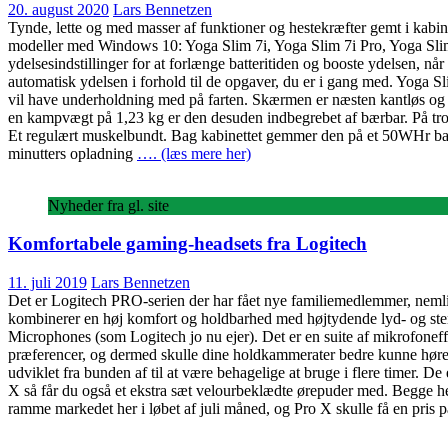
20. august 2020
Lars Bennetzen
Tynde, lette og med masser af funktioner og hestekræfter gemt i kabi
modeller med Windows 10: Yoga Slim 7i, Yoga Slim 7i Pro, Yoga Slim 
ydelsesindstillinger for at forlænge batteritiden og booste ydelsen, n
automatisk ydelsen i forhold til de opgaver, du er i gang med. Yoga
vil have underholdning med på farten. Skærmen er næsten kantløs og l
en kampvægt på 1,23 kg er den desuden indbegrebet af bærbar. På tr
Et regulært muskelbundt. Bag kabinettet gemmer den på et 50WHr batter
minutters opladning
…. (læs mere her)
Nyheder fra gl. site
Komfortabele gaming-headsets fra Logitech
11. juli 2019
Lars Bennetzen
Det er Logitech PRO-serien der har fået nye familiemedlemmer, nem
kombinerer en høj komfort og holdbarhed med højtydende lyd- og ste
Microphones (som Logitech jo nu ejer). Det er en suite af mikrofoneff
præferencer, og dermed skulle dine holdkammerater bedre kunne høre dig
udviklet fra bunden af til at være behagelige at bruge i flere timer
X så får du også et ekstra sæt velourbeklædte ørepuder med. Begge 
ramme markedet her i løbet af juli måned, og Pro X skulle få en pris 