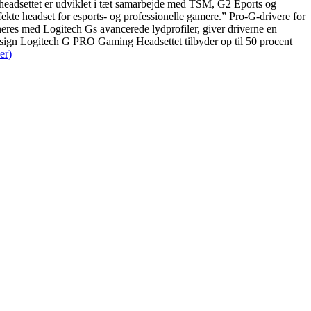
-headsettet er udviklet i tæt samarbejde med TSM, G2 Eports og
fekte headset for esports- og professionelle gamere.” Pro-G-drivere for
neres med Logitech Gs avancerede lydprofiler, giver driverne en
 design Logitech G PRO Gaming Headsettet tilbyder op til 50 procent
er)