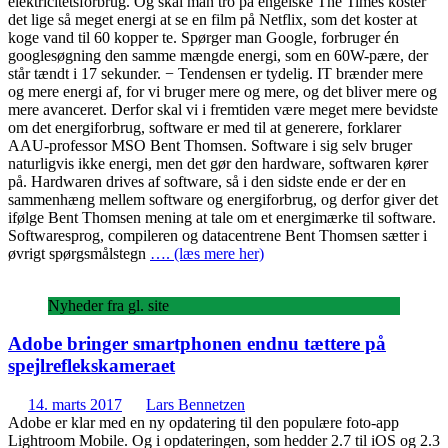
elektricitetsforbrug. Og skal man tro på engelske The Times koster
det lige så meget energi at se en film på Netflix, som det koster at
koge vand til 60 kopper te. Spørger man Google, forbruger én
googlesøgning den samme mængde energi, som en 60W-pære, der
står tændt i 17 sekunder. − Tendensen er tydelig. IT brænder mere
og mere energi af, for vi bruger mere og mere, og det bliver mere og
mere avanceret. Derfor skal vi i fremtiden være meget mere bevidste
om det energiforbrug, software er med til at generere, forklarer
AAU-professor MSO Bent Thomsen. Software i sig selv bruger
naturligvis ikke energi, men det gør den hardware, softwaren kører
på. Hardwaren drives af software, så i den sidste ende er der en
sammenhæng mellem software og energiforbrug, og derfor giver det
ifølge Bent Thomsen mening at tale om et energimærke til software.
Softwaresprog, compileren og datacentrene Bent Thomsen sætter i
øvrigt spørgsmålstegn
…. (læs mere her)
Nyheder fra gl. site
Adobe bringer smartphonen endnu tættere på
spejlreflekskameraet
14. marts 2017
Lars Bennetzen
Adobe er klar med en ny opdatering til den populære foto-app
Lightroom Mobile. Og i opdateringen, som hedder 2.7 til iOS og 2.3