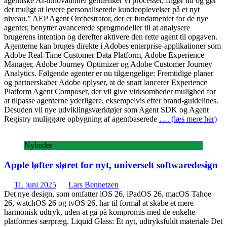
agentiske AI-innovationer gentænker vi processer, frigør tid og gør
det muligt at levere personaliserede kundeoplevelser på et nyt
niveau.” AEP Agent Orchestrator, der er fundamentet for de nye
agenter, benytter avancerede sprogmodeller til at analysere
brugerens intention og derefter aktivere den rette agent til opgaven.
Agenterne kan bruges direkte i Adobes enterprise-applikationer som
Adobe Real-Time Customer Data Platform, Adobe Experience
Manager, Adobe Journey Optimizer og Adobe Customer Journey
Analytics. Følgende agenter er nu tilgængelige: Fremtidige planer
og partnerskaber Adobe oplyser, at de snart lancerer Experience
Platform Agent Composer, der vil give virksomheder mulighed for
at tilpasse agenterne yderligere, eksempelvis efter brand-guidelines.
Desuden vil nye udviklingsværktøjer som Agent SDK og Agent
Registry muliggøre opbygning af agentbaserede
…. (læs mere her)
Nyheder
Apple løfter sløret for nyt, universelt softwaredesign
11. juni 2025
Lars Bennetzen
Det nye design, som omfatter iOS 26, iPadOS 26, macOS Tahoe
26, watchOS 26 og tvOS 26, har til formål at skabe et mere
harmonisk udtryk, uden at gå på kompromis med de enkelte
platformes særpræg. Liquid Glass: Et nyt, udtryksfuldt materiale Det