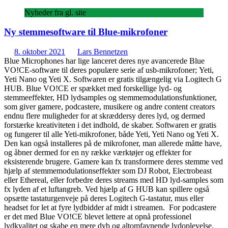
Nyheder fra gl. site
Ny stemmesoftware til Blue-mikrofoner
8. oktober 2021
Lars Bennetzen
Blue Microphones har lige lanceret deres nye avancerede Blue
VO!CE-software til deres populære serie af usb-mikrofoner; Yeti,
Yeti Nano og Yeti X. Softwaren er gratis tilgængelig via Logitech G
HUB. Blue VO!CE er spækket med forskellige lyd- og
stemmeeffekter, HD lydsamples og stemmemodulationsfunktioner,
som giver gamere, podcastere, musikere og andre content creators
endnu flere muligheder for at skræddersy deres lyd, og dermed
forstærke kreativiteten i det indhold, de skaber. Softwaren er gratis
og fungerer til alle Yeti-mikrofoner, både Yeti, Yeti Nano og Yeti X.
Den kan også installeres på de mikrofoner, man allerede måtte have,
og åbner dermed for en ny række værktøjer og effekter for
eksisterende brugere. Gamere kan fx transformere deres stemme ved
hjælp af stemmemodulationseffekter som DJ Robot, Electrobeast
eller Ethereal, eller forbedre deres streams med HD lyd-samples som
fx lyden af et luftangreb. Ved hjælp af G HUB kan spillere også
opsætte tastaturgenveje på deres Logitech G-tastatur, mus eller
headset for let at fyre lydbidder af midt i streamen. For podcastere
er det med Blue VO!CE blevet lettere at opnå professionel
lydkvalitet og skabe en mere dyb og altomfavnende lydoplevelse.