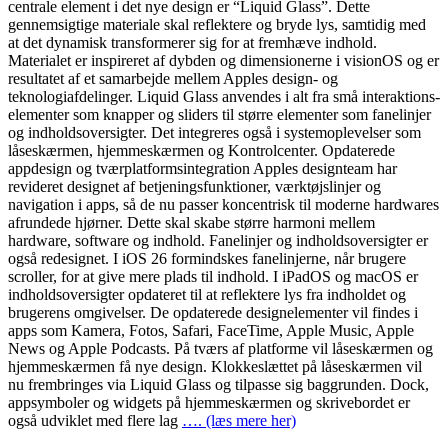
centrale element i det nye design er “Liquid Glass”. Dette
gennemsigtige materiale skal reflektere og bryde lys, samtidig med
at det dynamisk transformerer sig for at fremhæve indhold.
Materialet er inspireret af dybden og dimensionerne i visionOS og er
resultatet af et samarbejde mellem Apples design- og
teknologiafdelinger. Liquid Glass anvendes i alt fra små interaktions-
elementer som knapper og sliders til større elementer som fanelinjer
og indholdsoversigter. Det integreres også i systemoplevelser som
låseskærmen, hjemmeskærmen og Kontrolcenter. Opdaterede
appdesign og tværplatformsintegration Apples designteam har
revideret designet af betjeningsfunktioner, værktøjslinjer og
navigation i apps, så de nu passer koncentrisk til moderne hardwares
afrundede hjørner. Dette skal skabe større harmoni mellem
hardware, software og indhold. Fanelinjer og indholdsoversigter er
også redesignet. I iOS 26 formindskes fanelinjerne, når brugere
scroller, for at give mere plads til indhold. I iPadOS og macOS er
indholdsoversigter opdateret til at reflektere lys fra indholdet og
brugerens omgivelser. De opdaterede designelementer vil findes i
apps som Kamera, Fotos, Safari, FaceTime, Apple Music, Apple
News og Apple Podcasts. På tværs af platforme vil låseskærmen og
hjemmeskærmen få nye design. Klokkeslættet på låseskærmen vil
nu frembringes via Liquid Glass og tilpasse sig baggrunden. Dock,
appsymboler og widgets på hjemmeskærmen og skrivebordet er
også udviklet med flere lag
…. (læs mere her)