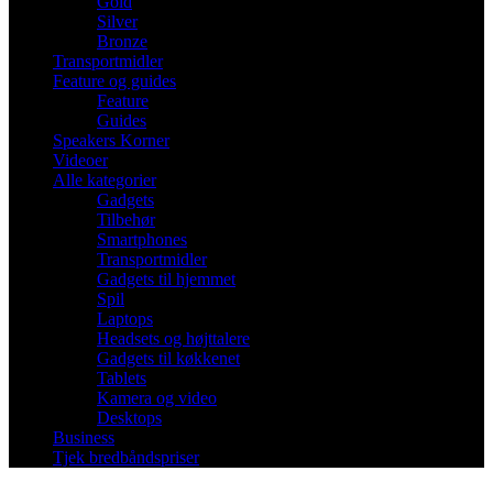
Gold
Silver
Bronze
Transportmidler
Feature og guides
Feature
Guides
Speakers Korner
Videoer
Alle kategorier
Gadgets
Tilbehør
Smartphones
Transportmidler
Gadgets til hjemmet
Spil
Laptops
Headsets og højttalere
Gadgets til køkkenet
Tablets
Kamera og video
Desktops
Business
Tjek bredbåndspriser