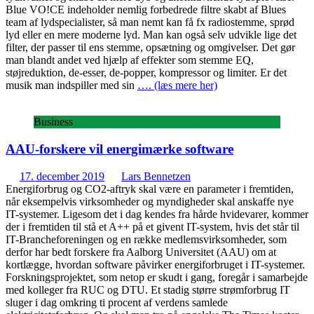
Blue VO!CE indeholder nemlig forbedrede filtre skabt af Blues
team af lydspecialister, så man nemt kan få fx radiostemme, sprød
lyd eller en mere moderne lyd. Man kan også selv udvikle lige det
filter, der passer til ens stemme, opsætning og omgivelser. Det gør
man blandt andet ved hjælp af effekter som stemme EQ,
støjreduktion, de-esser, de-popper, kompressor og limiter. Er det
musik man indspiller med sin
…. (læs mere her)
Business
AAU-forskere vil energimærke software
17. december 2019
Lars Bennetzen
Energiforbrug og CO2-aftryk skal være en parameter i fremtiden,
når eksempelvis virksomheder og myndigheder skal anskaffe nye
IT-systemer. Ligesom det i dag kendes fra hårde hvidevarer, kommer
der i fremtiden til stå et A++ på et givent IT-system, hvis det står til
IT-Brancheforeningen og en række medlemsvirksomheder, som
derfor har bedt forskere fra Aalborg Universitet (AAU) om at
kortlægge, hvordan software påvirker energiforbruget i IT-systemer.
Forskningsprojektet, som netop er skudt i gang, foregår i samarbejde
med kolleger fra RUC og DTU. Et stadig større strømforbrug IT
sluger i dag omkring ti procent af verdens samlede