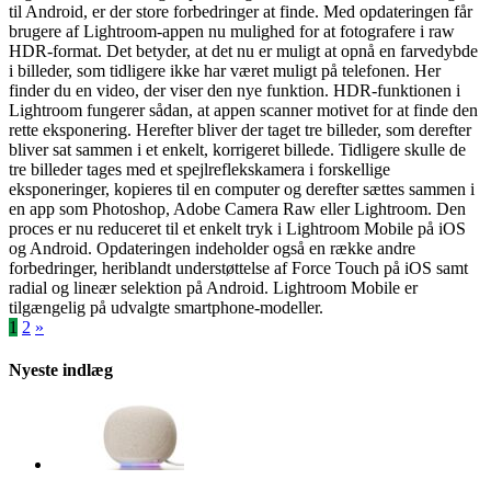
til Android, er der store forbedringer at finde. Med opdateringen får
brugere af Lightroom-appen nu mulighed for at fotografere i raw
HDR-format. Det betyder, at det nu er muligt at opnå en farvedybde
i billeder, som tidligere ikke har været muligt på telefonen. Her
finder du en video, der viser den nye funktion. HDR-funktionen i
Lightroom fungerer sådan, at appen scanner motivet for at finde den
rette eksponering. Herefter bliver der taget tre billeder, som derefter
bliver sat sammen i et enkelt, korrigeret billede. Tidligere skulle de
tre billeder tages med et spejlreflekskamera i forskellige
eksponeringer, kopieres til en computer og derefter sættes sammen i
en app som Photoshop, Adobe Camera Raw eller Lightroom. Den
proces er nu reduceret til et enkelt tryk i Lightroom Mobile på iOS
og Android. Opdateringen indeholder også en række andre
forbedringer, heriblandt understøttelse af Force Touch på iOS samt
radial og lineær selektion på Android. Lightroom Mobile er
tilgængelig på udvalgte smartphone-modeller.
Indlægsinddeling
1
2
»
Nyeste indlæg