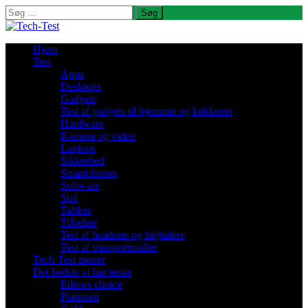
Søg
efter:
Hjem
Test
Apps
Desktops
Gadgets
Test af gadgets til hjemmet og køkkenet
Hardware
Kamera og video
Laptops
Sikkerhed
Smartphones
Software
Spil
Tablets
Tilbehør
Test af headsets og højttalere
Test af transportmidler
Tech-Test mener
Det bedste vi har testet
Editors choice
Platinum