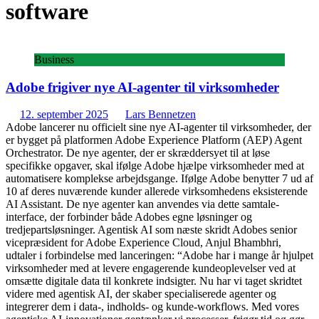
software
Business
Adobe frigiver nye AI-agenter til virksomheder
12. september 2025
Lars Bennetzen
Adobe lancerer nu officielt sine nye AI-agenter til virksomheder, der
er bygget på platformen Adobe Experience Platform (AEP) Agent
Orchestrator. De nye agenter, der er skræddersyet til at løse
specifikke opgaver, skal ifølge Adobe hjælpe virksomheder med at
automatisere komplekse arbejdsgange. Ifølge Adobe benytter 7 ud af
10 af deres nuværende kunder allerede virksomhedens eksisterende
AI Assistant. De nye agenter kan anvendes via dette samtale-
interface, der forbinder både Adobes egne løsninger og
tredjepartsløsninger. Agentisk AI som næste skridt Adobes senior
vicepræsident for Adobe Experience Cloud, Anjul Bhambhri,
udtaler i forbindelse med lanceringen: “Adobe har i mange år hjulpet
virksomheder med at levere engagerende kundeoplevelser ved at
omsætte digitale data til konkrete indsigter. Nu har vi taget skridtet
videre med agentisk AI, der skaber specialiserede agenter og
integrerer dem i data-, indholds- og kunde-workflows. Med vores