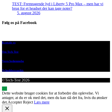
TEST: Fremragende lyd i Liberty 5 Pro Max – men har vi
brug for et headset der kan tage noter?
5. august 2026
Følg os på Facebook
Kontakt os
Om Tech-Test
Vores bedømmelse
Nyhedsbrevsarkiv
©Tech-Test 2026
Dette website bruger cookies for at forbedre din oplevelse. Vi
antager, at du er ok med det, men du kan slå det fra, hvis du ønsker
det.
Accepter
Reject
Læs mere