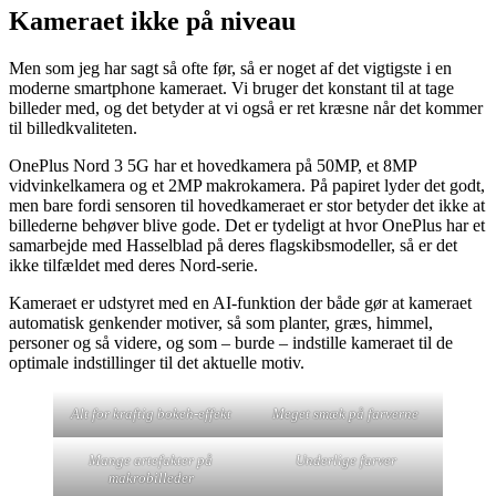
Kameraet ikke på niveau
Men som jeg har sagt så ofte før, så er noget af det vigtigste i en
moderne smartphone kameraet. Vi bruger det konstant til at tage
billeder med, og det betyder at vi også er ret kræsne når det kommer
til billedkvaliteten.
OnePlus Nord 3 5G har et hovedkamera på 50MP, et 8MP
vidvinkelkamera og et 2MP makrokamera. På papiret lyder det godt,
men bare fordi sensoren til hovedkameraet er stor betyder det ikke at
billederne behøver blive gode. Det er tydeligt at hvor OnePlus har et
samarbejde med Hasselblad på deres flagskibsmodeller, så er det
ikke tilfældet med deres Nord-serie.
Kameraet er udstyret med en AI-funktion der både gør at kameraet
automatisk genkender motiver, så som planter, græs, himmel,
personer og så videre, og som – burde – indstille kameraet til de
optimale indstillinger til det aktuelle motiv.
Alt for kraftig bokeh-effekt
Meget smæk på farverne
Mange artefakter på
Underlige farver
makrobilleder