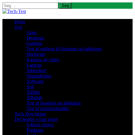
Søg
efter:
Hjem
Test
Apps
Desktops
Gadgets
Test af gadgets til hjemmet og køkkenet
Hardware
Kamera og video
Laptops
Sikkerhed
Smartphones
Software
Spil
Tablets
Tilbehør
Test af headsets og højttalere
Test af transportmidler
Tech-Test mener
Det bedste vi har testet
Editors choice
Platinum