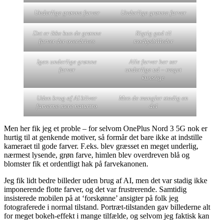
Underlige grønne farver
Underlige grønne farver
Det er ikke kun de grønne
Rigtig god til
farver der overdrives
modlysbilleder
Igen underlige grønne
Alle farver her ser
farver
underlige ud – meget
kunstige
Uden brug af AI bliver
Men de mangler stadig en
farverne mere naturtro
del
Men her fik jeg et proble – for selvom OnePlus Nord 3 5G nok er
hurtig til at genkende motiver, så formår det bare ikke at indstille
kameraet til gode farver. F.eks. blev græsset en meget underlig,
nærmest lysende, grøn farve, himlen blev overdreven blå og
blomster fik et ordentligt hak på farvekanonen.
Jeg fik lidt bedre billeder uden brug af AI, men det var stadig ikke
imponerende flotte farver, og det var frustrerende. Samtidig
insisterede mobilen på at ‘forskønne’ ansigter på folk jeg
fotograferede i normal tilstand. Portræt-tilstanden gav billederne alt
for meget bokeh-effekt i mange tilfælde, og selvom jeg faktisk kan