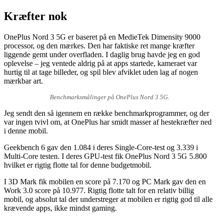
Kræfter nok
OnePlus Nord 3 5G er baseret på en MedieTek Dimensity 9000
processor, og den mærkes. Den har faktiske ret mange kræfter
liggende gemt under overfladen. I daglig brug havde jeg en god
oplevelse – jeg ventede aldrig på at apps startede, kameraet var
hurtig til at tage billeder, og spil blev afviklet uden lag af nogen
mærkbar art.
Benchmarksmålinger på OnePlus Nord 3 5G.
Jeg sendt den så igennem en række benchmarkprogrammer, og der
var ingen tvivl om, at OnePlus har smidt masser af hestekræfter ned
i denne mobil.
Geekbench 6 gav den 1.084 i deres Single-Core-test og 3.339 i
Multi-Core testen. I deres GPU-test fik OnePlus Nord 3 5G 5.800
hvilket er rigtig flotte tal for denne budgetmobil.
I 3D Mark fik mobilen en score på 7.170 og PC Mark gav den en
Work 3.0 score på 10.977. Rigtig flotte talt for en relativ billig
mobil, og absolut tal der understreger at mobilen er rigtig god til alle
krævende apps, ikke mindst gaming.