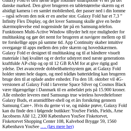
Galaxy Fold er den første ægte foldbare smartphone vi ser på det
danske marked. Den giver brugeren en tabletstørrelse skærm og et
alsidigt kamera i en samlet mobilenhed, der passer ned i din lomme
– også selvom den nok er en anelse stor. Galaxy Fold har et 7,3 ”
Infinity Flex Display, og det lover Samsung skulle give en bedre
skærmoplevelse end nogensinde før på en Samsung-telefon.
Funktionen Multi-Active Window tilbyder helt nye muligheder for
multitasking og gør det nemt for brugeren at navigere mellem op til
tre forskellige apps på samme tid. App Continuity skaber intuitive
overgange til apps mellem den ydre skærm og hovedskærmen.
Galaxy Fold er designet til multitasking og til at håndtere visuelt
materiale i høj kvalitet og er derfor udstyret med næste generations
kraftfulde AP-chip og op til 12 GB RAM for at give rigtig god
ydelse. Det avancerede dobbeltbatterisystem gør, at Galaxy Fold
holder strøm hele dagen, og med trådløs batterideling kan brugeren
bruge den til at oplade andre enheder. Fra den 18. oktober vil 4G-
versionen af Galaxy Fold i farverne Space Silver og Cosmos Black
være tilgængelige i Danmark til en anbefalet pris på 15.900 kroner.
Alle enheder leveres med Samsungs true wireless hovedtelefoner
Galaxy Buds, et aramidfiber-shell og et års forsikring gennem
Samsung Care+. Hvis du gerne vi se, og måske prøve, Galaxy Fold
kan du finde den i følgende butikker: YouSee Fields, Fields, Arne
Jacobsens Allé 12, 2300 København YouSee Fisketorvet,
Fisketorvet Shopping Center 108, Kalvebod Brygge 59, 1560
København YouSee
…. (læs mere her)