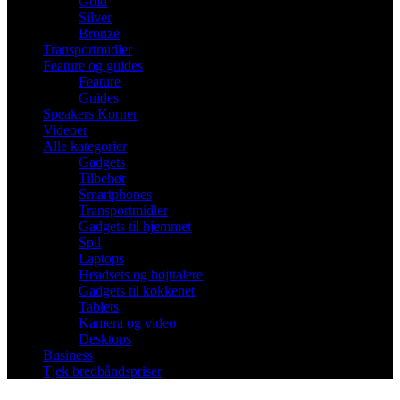
Gold
Silver
Bronze
Transportmidler
Feature og guides
Feature
Guides
Speakers Korner
Videoer
Alle kategorier
Gadgets
Tilbehør
Smartphones
Transportmidler
Gadgets til hjemmet
Spil
Laptops
Headsets og højttalere
Gadgets til køkkenet
Tablets
Kamera og video
Desktops
Business
Tjek bredbåndspriser