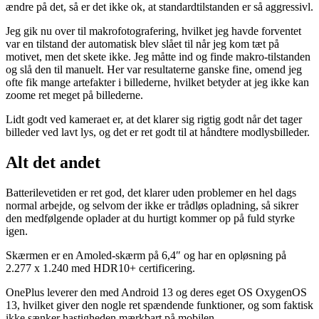
ændre på det, så er det ikke ok, at standardtilstanden er så aggressivl.
Jeg gik nu over til makrofotografering, hvilket jeg havde forventet
var en tilstand der automatisk blev slået til når jeg kom tæt på
motivet, men det skete ikke. Jeg måtte ind og finde makro-tilstanden
og slå den til manuelt. Her var resultaterne ganske fine, omend jeg
ofte fik mange artefakter i billederne, hvilket betyder at jeg ikke kan
zoome ret meget på billederne.
Lidt godt ved kameraet er, at det klarer sig rigtig godt når det tager
billeder ved lavt lys, og det er ret godt til at håndtere modlysbilleder.
Alt det andet
Batterilevetiden er ret god, det klarer uden problemer en hel dags
normal arbejde, og selvom der ikke er trådløs opladning, så sikrer
den medfølgende oplader at du hurtigt kommer op på fuld styrke
igen.
Skærmen er en Amoled-skærm på 6,4″ og har en opløsning på
2.277 x 1.240 med HDR10+ certificering.
OnePlus leverer den med Android 13 og deres eget OS OxygenOS
13, hvilket giver den nogle ret spændende funktioner, og som faktisk
ikke sænker hastigheden mærkbart på mobilen.