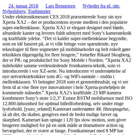
24. januar 2018
Lars Bennetzen
Nyheder fra gl. site
,
Nyhedsbrev
,
Tophistorier
Under elektronikmessen CES 2018 præsenterede Sony sin nye
Xperia XA2 – der er producentens nyeste medlem i den populære
super-mellemklasse. Xperia XA2 er elegant designet med bløde,
afrundede kanter og leveres fuldt udstyret med Sony’s kamerateknik
og kraftfulde ydelse. “Det vi kalder super-mellemklasse begyndte,
som en idé baseret på, at vi ville bringe vore spændende, nye
teknologier til flere segmenter på mobilmarkedet og helt enkelt gøre
teknikken tilgængelig for flere brugere,” fortæller Rikard Skogberg,
der er PR- og produktchef for Sony Mobile i Norden. “Xperia XA2
indeholder samme verdensledende frontkamera-teknik, som vi
introducerede i vor XZ-serie. Nu introducerer vi understøttelse af
nye netværksteknikker som 4G- og WiFi-samtale – endda i
mellemklassen. Vi betragter 2018 som et gennembrudsår, og vi ser
frem til at vise flere nye innovationer i hele Xperia-porteføljen de
kommende måneder.” Xperia XA2’s kraftfulde 23 MP-kamera
kombinerer Sony’s store 1/2,3″ Exmor RSTM mobilsensor med ISO
12.800-følsomhed for optimal billedforbedring, selv under ringe
lysforhold. [yuzo_related] Kameraet understøtter 4K filmoptagelse,
så alt det, du skaber, gengives med de bedst mulige farver og
skarphed. Kameraet kan optage i 120 fps slow motion, som giver
brugeren mulighed for på en unik måde at dramatisere action og
bevægelser, der er svære at fange. Frontkameraet med 8 MP har