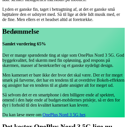
Lyden er ganske fin, taget i betragtning af, at det er ganske små
højttalere den er udstyret med. Så til lige at dele lidt musik med, er
de fine. Men ellers er et headset altid at foretrække.
Bedømmelse
Samlet vurdering 65%
Der er mange spændende ting at sige som OnePlus Nord 3 5G. God
byggekvalitet, fed skærm med fin opløsning, god respons på
skærmen, masser af hestekræfter og et ganske nydeligt design.
Men kameraet er bare ikke der hvor det skal være. Der er for meget
smæk på farverne, det har en tendens til at overdrive Bokeh-effekten
og ansigter har en tendens til at glatte ansigter alt for meget ud.
Så selvom det er en smartphone i den billigere ende af spektret,
omend i den høje ende af budget-mobilernes prisleje, så er den for
dyr i forhold til den kvalitet kameraet kan levere.
Du kan læse mere om
OnePlus Nord 3 5G her
.
Det koster OnePlus Nord 3 5G lige nu