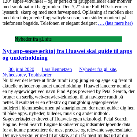
120° super-vidvinkel – og er perfekt til gruppebilleder eller motiver
med smuk natur i baggrunden. Den 5,2” store Full HD-skærm er
lysstærk, skarp og med stort farvespænd. Oplåsning af mobilen sker
med den integrerede fingeraftrykssensor, som sidder monteret på
telefonens bagside. Telefonen er elegant designet
…. (læs mere her)
Nyheder fra gl. site
Nyt app-søgeværktøj fra Huawei skal guide til apps
og underholdning
30. juni 2020
Lars Bennetzen
Nyheder fra gl. site
,
Nyhedsbrev
,
Tophistorier
Nu bliver det lettere at finde rundt i app-junglen og søge sig frem til
aktuelle nyheder og andet underholdning. Huawei lancerer nemlig
en ny søgewidget ved navn Find Apps powered by Petal Search, der
bruger en særlig web-crawler-teknologi til at navigere rundt på
nettet. Resultatet er en effektiv og mangfoldig søgeoplevelse
indlejret i hjemmeskærmen på smartphonen, der nemt guider dig hen
til både apps, nyheder, billeder, musik og andet indhold.
Søgeværktøjet er drevet af Huaweis egen teknologi, Petal Search
Engine. Petal Search Engine lokaliserer og indsamler løbende data
for at kunne præsentere de mest præcise og relevante søgeresultater.
Det nye værktøj er med til at sikre, at du får mest muligt ud af din