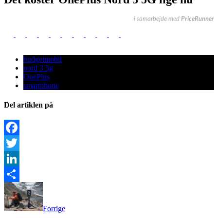
i samarbejde med
PriceRunner
budgetmobil
nord 3 5g
OnePlus
smartphone
Del artiklen på
Facebook
Twitter
LinkedIn
Share
Forrige