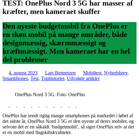
TEST: OnePlus Nord 3 5G har masser af
kræfter, men kameraet skuffer
Den nyeste budgetmobil fra OnePlus er
en skøn mobil på mange områder, både
designmæssig, skærmmæssigt og
kræftmæssigt. Men kameraet har en hel
del problemer
4. august 2023
Lars Bennetzen
Mobiltest
,
Nyhedsbrev
,
Smartphones
,
Test
,
Tophistorier
,
Udvalgte artikler
OnePlus Nord 3 5G. Foto: OnePlus
OnePlus har sendt rigtig mange smartphones på markedet i løbet af
det sidste år, OnePlus Nord 3 5G er den nyeste af deres mobiler, og
selvom det er en såkaldt ‘budgetmobil’, så siger OnePlus selv at det
er en mobil med flagskibskvaliteter.