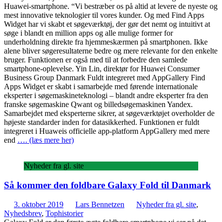
Huawei-smartphone. “Vi bestræber os på altid at levere de nyeste og
mest innovative teknologier til vores kunder. Og med Find Apps
Widget har vi skabt et søgeværktøj, der gør det nemt og intuitivt at
søge i blandt en million apps og alle mulige former for
underholdning direkte fra hjemmeskærmen på smartphonen. Ikke
alene bliver søgeresultaterne bedre og mere relevante for den enkelte
bruger. Funktionen er også med til at forbedre den samlede
smartphone-oplevelse. Yin Lin, direktør for Huawei Consumer
Business Group Danmark Fuldt integreret med AppGallery Find
Apps Widget er skabt i samarbejde med førende internationale
eksperter i søgemaskineteknologi – blandt andre eksperter fra den
franske søgemaskine Qwant og billedsøgemaskinen Yandex.
Samarbejdet med eksperterne sikrer, at søgeværktøjet overholder de
højeste standarder inden for datasikkerhed. Funktionen er fuldt
integreret i Huaweis officielle app-platform AppGallery med mere
end
…. (læs mere her)
Nyheder fra gl. site
Så kommer den foldbare Galaxy Fold til Danmark
3. oktober 2019
Lars Bennetzen
Nyheder fra gl. site
,
Nyhedsbrev
,
Tophistorier