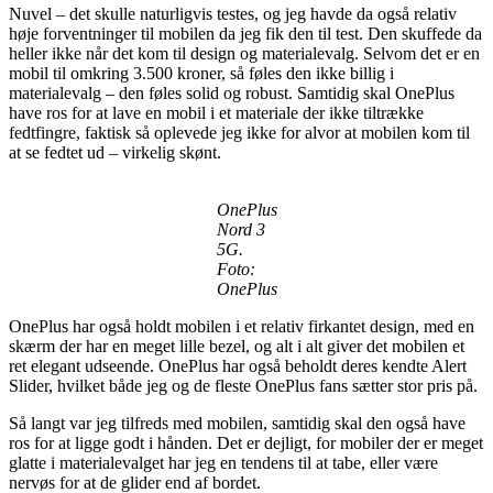
Nuvel – det skulle naturligvis testes, og jeg havde da også relativ
høje forventninger til mobilen da jeg fik den til test. Den skuffede da
heller ikke når det kom til design og materialevalg. Selvom det er en
mobil til omkring 3.500 kroner, så føles den ikke billig i
materialevalg – den føles solid og robust. Samtidig skal OnePlus
have ros for at lave en mobil i et materiale der ikke tiltrække
fedtfingre, faktisk så oplevede jeg ikke for alvor at mobilen kom til
at se fedtet ud – virkelig skønt.
OnePlus
Nord 3
5G.
Foto:
OnePlus
OnePlus har også holdt mobilen i et relativ firkantet design, med en
skærm der har en meget lille bezel, og alt i alt giver det mobilen et
ret elegant udseende. OnePlus har også beholdt deres kendte Alert
Slider, hvilket både jeg og de fleste OnePlus fans sætter stor pris på.
Så langt var jeg tilfreds med mobilen, samtidig skal den også have
ros for at ligge godt i hånden. Det er dejligt, for mobiler der er meget
glatte i materialevalget har jeg en tendens til at tabe, eller være
nervøs for at de glider end af bordet.