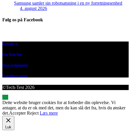
Samsung samler sin robotsatsning i en ny forretningsenhed
4. august 2026
Følg os på Facebook
Kontakt os
Om Tech-Test
Vores bedømmelse
Nyhedsbrevsarkiv
©Tech-Test 2026
Dette website bruger cookies for at forbedre din oplevelse. Vi
antager, at du er ok med det, men du kan slå det fra, hvis du ønsker
det.
Accepter
Reject
Læs mere
Luk