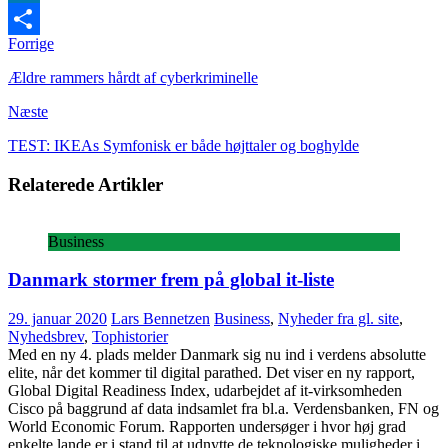
LinkedIn
Forrige
Share
Ældre rammers hårdt af cyberkriminelle
Næste
TEST: IKEAs Symfonisk er både højttaler og boghylde
Relaterede Artikler
Business
Danmark stormer frem på global it-liste
29. januar 2020
Lars Bennetzen
Business
,
Nyheder fra gl. site
,
Nyhedsbrev
,
Tophistorier
Med en ny 4. plads melder Danmark sig nu ind i verdens absolutte
elite, når det kommer til digital parathed. Det viser en ny rapport,
Global Digital Readiness Index, udarbejdet af it-virksomheden
Cisco på baggrund af data indsamlet fra bl.a. Verdensbanken, FN og
World Economic Forum. Rapporten undersøger i hvor høj grad
enkelte lande er i stand til at udnytte de teknologiske muligheder i