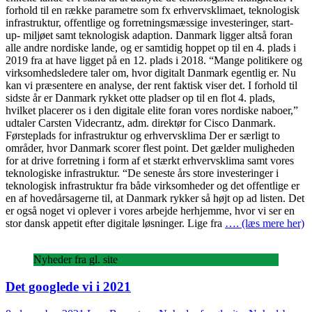
forhold til en række parametre som fx erhvervsklimaet, teknologisk
infrastruktur, offentlige og forretningsmæssige investeringer, start-
up- miljøet samt teknologisk adaption. Danmark ligger altså foran
alle andre nordiske lande, og er samtidig hoppet op til en 4. plads i
2019 fra at have ligget på en 12. plads i 2018. “Mange politikere og
virksomhedsledere taler om, hvor digitalt Danmark egentlig er. Nu
kan vi præsentere en analyse, der rent faktisk viser det. I forhold til
sidste år er Danmark rykket otte pladser op til en flot 4. plads,
hvilket placerer os i den digitale elite foran vores nordiske naboer,”
udtaler Carsten Videcrantz, adm. direktør for Cisco Danmark.
Førsteplads for infrastruktur og erhvervsklima Der er særligt to
områder, hvor Danmark scorer flest point. Det gælder muligheden
for at drive forretning i form af et stærkt erhvervsklima samt vores
teknologiske infrastruktur. “De seneste års store investeringer i
teknologisk infrastruktur fra både virksomheder og det offentlige er
en af hovedårsagerne til, at Danmark rykker så højt op ad listen. Det
er også noget vi oplever i vores arbejde herhjemme, hvor vi ser en
stor dansk appetit efter digitale løsninger. Lige fra
…. (læs mere her)
Nyheder fra gl. site
Det googlede vi i 2021