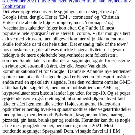
8. december 2021
Lars Bennetzen
Nyheder fra gl. site
,
Nyhedsbrev
,
Tophistorier
Det viser opgørelsen over de søgninger, der er steget mest på
Google i året, der gik. Her er ‘EM’, ‘coronatest’ og ‘Christian
Eriksen’ de absolutte højdespringere, mens ‘coronapas’ og
‘vaccinationskalender’ følger kort efter. Og 7 af de 10 mest
populære hele spørgsmål er relateret til corona. Vi har muligvis lært
at leve med virussen, men alligevel kommer vi jo ikke udenom at
skulle forholde os til det hele tiden. Det er stadig ‘talk of the town’
hos danskerne, og det aflæses direkte i søgeaktiviteten. Ligesom
heldigvis de mere opløftende begivenheder som folkefesten i
sommer. Samlet taler vi milliarder af søgninger, og derfor er listerne
en rigtig god strømpil på året, der gik. Jesper Vangkilde,
kommunikationschef for Google i Danmark Af andre nye tendenser
spotter man, at aktier i stigende grad er blevet en folkesport, måske
endda med en spekulativ slagside. Især den voldsomt omtalte GME-
aktie har fyldt søgefeltet, men andre bobleaktier som AMC og
kryptovalutaer som bitcoin lander lige uden for top-10. Og så peger
søgetendenserne også i retning af, at sundhedsbølgen i hvert fald
ikke er slået igennem alle steder. Højdespringerne i kategorien
opskrifter er nemlig hverken spinatsmoothies eller vegetarfrikadeller
med quinoa, men derimod: Pølsehorn, lasagne, muffins, marengs,
pizzadej, gin hass, brunkager og roulade. Herunder kan du se nogle
af de mest googlede emner, personer og mere i 2021. Mest
trendende søgninger Spørgsmål Dem, vi sagde farvel til 1 EM