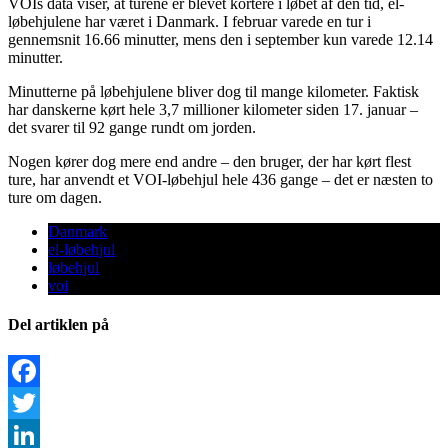
VOIs data viser, at turene er blevet kortere i løbet af den tid, el-
løbehjulene har været i Danmark. I februar varede en tur i
gennemsnit 16.66 minutter, mens den i september kun varede 12.14
minutter.
Minutterne på løbehjulene bliver dog til mange kilometer. Faktisk
har danskerne kørt hele 3,7 millioner kilometer siden 17. januar –
det svarer til 92 gange rundt om jorden.
Nogen kører dog mere end andre – den bruger, der har kørt flest
ture, har anvendt et VOI-løbehjul hele 436 gange – det er næsten to
ture om dagen.
Danmark
el-løbehjul
løbehjul
voi
Del artiklen på
Facebook
Twitter