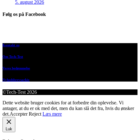
5. august 2026
Følg os på Facebook
Kontakt os
Om Tech-Test
Vores bedømmelse
Nyhedsbrevsarkiv
©Tech-Test 2026
Dette website bruger cookies for at forbedre din oplevelse. Vi
antager, at du er ok med det, men du kan slå det fra, hvis du ønsker
det.
Accepter
Reject
Læs mere
Luk