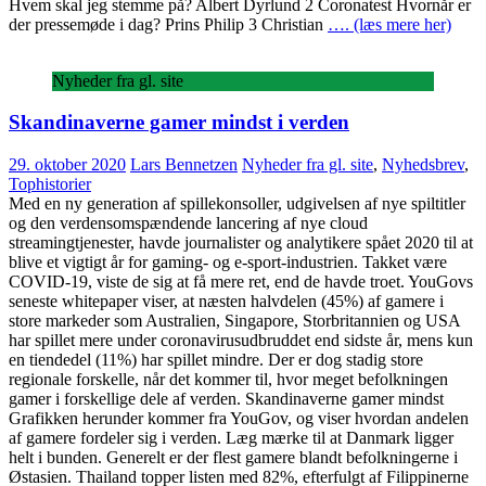
Hvem skal jeg stemme på? Albert Dyrlund 2 Coronatest Hvornår er
der pressemøde i dag? Prins Philip 3 Christian
…. (læs mere her)
Nyheder fra gl. site
Skandinaverne gamer mindst i verden
29. oktober 2020
Lars Bennetzen
Nyheder fra gl. site
,
Nyhedsbrev
,
Tophistorier
Med en ny generation af spillekonsoller, udgivelsen af nye spiltitler
og den verdensomspændende lancering af nye cloud
streamingtjenester, havde journalister og analytikere spået 2020 til at
blive et vigtigt år for gaming- og e-sport-industrien. Takket være
COVID-19, viste de sig at få mere ret, end de havde troet. YouGovs
seneste whitepaper viser, at næsten halvdelen (45%) af gamere i
store markeder som Australien, Singapore, Storbritannien og USA
har spillet mere under coronavirusudbruddet end sidste år, mens kun
en tiendedel (11%) har spillet mindre. Der er dog stadig store
regionale forskelle, når det kommer til, hvor meget befolkningen
gamer i forskellige dele af verden. Skandinaverne gamer mindst
Grafikken herunder kommer fra YouGov, og viser hvordan andelen
af gamere fordeler sig i verden. Læg mærke til at Danmark ligger
helt i bunden. Generelt er der flest gamere blandt befolkningerne i
Østasien. Thailand topper listen med 82%, efterfulgt af Filippinerne