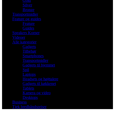
Gold
Silver
Bronze
Transportmidler
Feature og guides
Feature
Guides
Speakers Korner
Videoer
Alle kategorier
Gadgets
Tilbehør
Smartphones
Transportmidler
Gadgets til hjemmet
Spil
Laptops
Headsets og højttalere
Gadgets til køkkenet
Tablets
Kamera og video
Desktops
Business
Tjek bredbåndspriser