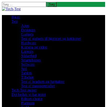
Søg
efter:
Hjem
Test
Apps
Desktops
Gadgets
Test af gadgets til hjemmet og køkkenet
Hardware
Kamera og video
Laptops
Sikkerhed
Smartphones
Software
Spil
Tablets
Tilbehør
Test af headsets og højttalere
Test af transportmidler
Tech-Test mener
Det bedste vi har testet
Editors choice
Platinum