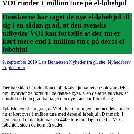
VOI runder 1 million ture på el-løbehjul
Danskerne har taget de nye el-løbehjul til
sig i en sådan grad, at den svenske
udbyder VOI kan fortælle at der nu er
kørt mere end 1 million ture på deres el-
løbehjul
9. september 2019
Lars Bennetzen
Nyheder fra gl. site
,
Nyhedsbrev
,
Tophistorier
Der har siden introduktionen af el-løbehjul været en voldsom debat
om, hvorvidt de hører til i de danske byer. Men de tørre tal viser, at
danskerne i den grad har taget den nye transportform til sig.
Faktisk i en sådan grad, at VOI i her til morgen kan meddele, at der
nu er kørt over 1 million ture med deres el-løbehjul i Danmark. I
gennemsnit er der kørt næsten 4400 ture om dagen med et VOI-
løbehjul, siden de kom på gaden.