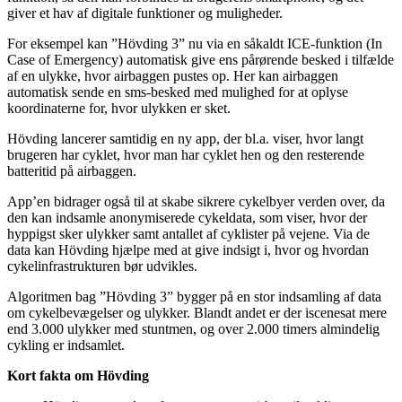
giver et hav af digitale funktioner og muligheder.
For eksempel kan ”Hövding 3” nu via en såkaldt ICE-funktion (In
Case of Emergency) automatisk give ens pårørende besked i tilfælde
af en ulykke, hvor airbaggen pustes op. Her kan airbaggen
automatisk sende en sms-besked med mulighed for at oplyse
koordinaterne for, hvor ulykken er sket.
Hövding lancerer samtidig en ny app, der bl.a. viser, hvor langt
brugeren har cyklet, hvor man har cyklet hen og den resterende
batteritid på airbaggen.
App’en bidrager også til at skabe sikrere cykelbyer verden over, da
den kan indsamle anonymiserede cykeldata, som viser, hvor der
hyppigst sker ulykker samt antallet af cyklister på vejene. Via de
data kan Hövding hjælpe med at give indsigt i, hvor og hvordan
cykelinfrastrukturen bør udvikles.
Algoritmen bag ”Hövding 3” bygger på en stor indsamling af data
om cykelbevægelser og ulykker. Blandt andet er der iscenesat mere
end 3.000 ulykker med stuntmen, og over 2.000 timers almindelig
cykling er indsamlet.
Kort fakta om Hövding