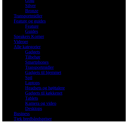
Gold
Silver
Bronze
Transportmidler
Feature og guides
Feature
Guides
Speakers Korner
Videoer
Alle kategorier
Gadgets
Tilbehør
Smartphones
Transportmidler
Gadgets til hjemmet
Spil
Laptops
Headsets og højttalere
Gadgets til køkkenet
Tablets
Kamera og video
Desktops
Business
Tjek bredbåndspriser