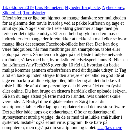
14. oktober 2019
Lars Bennetzen
Nyheder fra gl. site
,
Nyhedsbrev
,
Sikkerhed
,
Tophistorier
Efterårsferien er lige om hjørnet og mange danskere ser muligheden
for at glemme den travle hverdag ved at pakke kufferten og tage et
smut sydpå. Noget som de fleste aldrig glemmer at tage med på
ferien er det digitale udstyr. Efter en hel dag fyldt med en masse
indtryk, er der mange der foretrækker at tjekke sin mail eller se hvor
mange likes det seneste Facebook-billede har fået. Der kan dog
være faldgruber, når man medbringer sin smartphone, tablet eller
laptop på ferien. Så inden du logger på det første trådløse netværk
du finder, så læs med her, hvor it-sikkerhedsekspert Janus R. Nielsen
fra it-firmaet AnyTech365 giver dig 10 råd til, hvordan du bedst
muligt kommer gennem efterårsferien med dit digitale udstyr. 1: Tag
altid en backup inden afrejse Inden afrejse er det altid en god idé at
tage en backup af dine vigtige filer, billeder og alt det du ikke vil
miste i tilfælde af at dine personlige data bliver stjålet enten fysisk
eller online. Du kan bruge en ekstern harddisk eller uploade i skyen.
Så kan du tage afsted på ferie med ro i sindet, hvis uheldet skulle
være ude. 2: Beskyt dine digitale enheder Sørg for at din
smartphone, tablet eller laptop er opdateret med det nyeste software.
Det gælder både apps og opdateringer. Ofte er opdateringer til
styresystemet utrolig vigtige, da de er med til at lukke små huller i
systemet. Installér også et antivirus-program. Ikke bare på
computeren, men også på din smartphone og tablet.
…. (læs mere