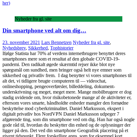
her)
Nyheder fra gl. site
Din smartphone ved alt om dig…
23. november 2021
Lars Bennetzen
Nyheder fra gl. site
,
Nyhedsbrev
,
Sikkerhed
,
Tophistorier
Ifølge Statista har 70% af verdens internetbrugere benyttet deres
smartphones mere som et resultat af den globale COVID-19-
pandemi. Den radikalt øgede skærmtid rejser ikke blot nye
spørgsmål om sundhed, men bringer også helt nye emner som
sikkerhed og privatliv frem. I dag benytter vi vores smartphones til
alt det, vi tidligere brugte computeren til — videochat,
onlineshopping, pengeoverførsler, billeddeling, dokument-
underskrivning og meget, meget mere. Mange mobilbrugere er dog
stadig uvidende om, hvor risikobetonede mange af de aktiviteter er,
eftersom vores smarte, håndholdte enheder mangler den fornødne
beskyttelse mod cyberkriminalitet. Daniel Markusson, ekspert i
digitalt privatliv hos NordVPN Daniel Markusson udpeger 7
afgørende ting, som din smartphone ved om dig. Han har også nogle
gode råd til, hvordan du beskytter din enhed og de oplysninger der
ligger på den. Det ved din smartphone Geografisk placering på et
givent tidspunkt. Flere forskellige apps, som for eksempel kort,