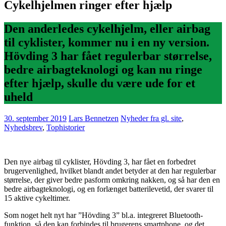
Cykelhjelmen ringer efter hjælp
Den anderledes cykelhjelm, eller airbag
til cyklister, kommer nu i en ny version.
Hövding 3 har fået regulerbar størrelse,
bedre airbagteknologi og kan nu ringe
efter hjælp, skulle du være ude for et
uheld
30. september 2019
Lars Bennetzen
Nyheder fra gl. site
,
Nyhedsbrev
,
Tophistorier
Den nye airbag til cyklister, Hövding 3, har fået en forbedret
brugervenlighed, hvilket blandt andet betyder at den har regulerbar
størrelse, der giver bedre pasform omkring nakken, og så har den en
bedre airbagteknologi, og en forlænget batterilevetid, der svarer til
15 aktive cykeltimer.
Som noget helt nyt har ”Hövding 3” bl.a. integreret Bluetooth-
funktion, så den kan forbindes til brugerens smartphone, og det