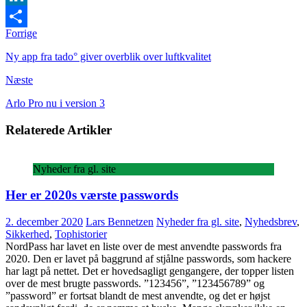
LinkedIn
Forrige
Share
Ny app fra tado° giver overblik over luftkvalitet
Næste
Arlo Pro nu i version 3
Relaterede Artikler
Nyheder fra gl. site
Her er 2020s værste passwords
2. december 2020
Lars Bennetzen
Nyheder fra gl. site
,
Nyhedsbrev
,
Sikkerhed
,
Tophistorier
NordPass har lavet en liste over de mest anvendte passwords fra
2020. Den er lavet på baggrund af stjålne passwords, som hackere
har lagt på nettet. Det er hovedsagligt gengangere, der topper listen
over de mest brugte passwords. ”123456”, ”123456789” og
”password” er fortsat blandt de mest anvendte, og det er højst