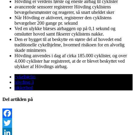
Hövding er verdens første og eneste airbag til cyklister
avancerede sensorer registrerer Hövding cyklistens
bevægelsesmønster og reagerer, så snart uheldet sker
Når Hövding er aktiveret, registrerer den cyklistens
bevægelser 200 gange pr. sekund
Ved en ulykke blæses airbaggen op på 0,1 sekund og
omslutter hoved samt fikserer cyklistens nakke.
Den er bygget til at beskytte en større del af hovedet end
traditionelle cykelhjelme, hvormed risikoen for en alvorlig
skade minimeres
Hövding anvendes i dag af cirka 185.000 cyklister, og over
4.000 cyklister har registreret, at de er blevet beskyttet ved
ulykker af Hövdings airbag.
cykelhjelm
hövding 3
sikkerhed
Del artiklen på
Facebook
Twitter