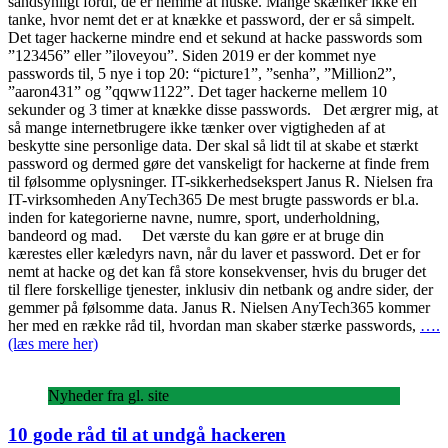
sandsynligt fordi, de er nemme at huske. Mange skænker ikke en
tanke, hvor nemt det er at knække et password, der er så simpelt.
Det tager hackerne mindre end et sekund at hacke passwords som
”123456” eller ”iloveyou”. Siden 2019 er der kommet nye
passwords til, 5 nye i top 20: “picture1”, ”senha”, ”Million2”,
”aaron431” og ”qqww1122”. Det tager hackerne mellem 10
sekunder og 3 timer at knække disse passwords. Det ærgrer mig, at
så mange internetbrugere ikke tænker over vigtigheden af at
beskytte sine personlige data. Der skal så lidt til at skabe et stærkt
password og dermed gøre det vanskeligt for hackerne at finde frem
til følsomme oplysninger. IT-sikkerhedsekspert Janus R. Nielsen fra
IT-virksomheden AnyTech365 De mest brugte passwords er bl.a.
inden for kategorierne navne, numre, sport, underholdning,
bandeord og mad. Det værste du kan gøre er at bruge din
kærestes eller kæledyrs navn, når du laver et password. Det er for
nemt at hacke og det kan få store konsekvenser, hvis du bruger det
til flere forskellige tjenester, inklusiv din netbank og andre sider, der
gemmer på følsomme data. Janus R. Nielsen AnyTech365 kommer
her med en række råd til, hvordan man skaber stærke passwords,
….
(læs mere her)
Nyheder fra gl. site
10 gode råd til at undgå hackeren