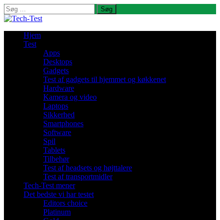
Søg
efter:
Hjem
Test
Apps
Desktops
Gadgets
Test af gadgets til hjemmet og køkkenet
Hardware
Kamera og video
Laptops
Sikkerhed
Smartphones
Software
Spil
Tablets
Tilbehør
Test af headsets og højttalere
Test af transportmidler
Tech-Test mener
Det bedste vi har testet
Editors choice
Platinum