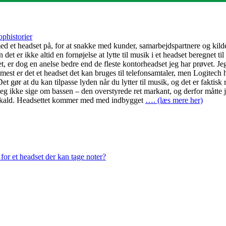
ophistorier
d et headset på, for at snakke med kunder, samarbejdspartnere og kilder.
et er ikke altid en fornøjelse at lytte til musik i et headset beregnet ti
t, er dog en anelse bedre end de fleste kontorheadset jeg har prøvet. Je
mmest er det et headset det kan bruges til telefonsamtaler, men Logitech h
et gør at du kan tilpasse lyden når du lytter til musik, og det er faktisk 
 ikke sige om bassen – den overstyrede ret markant, og derfor måtte jeg
nopkald. Headsettet kommer med med indbygget
…. (læs mere her)
or et headset der kan tage noter?