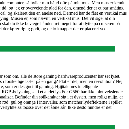
 på min computer, så hviler min hånd ofte på min mus. Men mus er kendt
e tid, og jeg er overvejende glad for den, omend der er et par småting
ical, og skaleret den en anelse ned. Dermed har de fået en vertikal mus
aying. Musen er, som nævnt, en vertikal mus. Det vil sige, at din
skal du ikke bevæge hånden ret meget for at flytte på curseren på
der kører rigtig godt, og de to knapper der er placeret ved
er som om, alle de store gaming-hardwareproducenter har set lyset.
s i forskellige taster på én gang? Flot er det, men en revolution? Nej.
 som er designet til gaming. Højttalernes intelligente
er. RGB-belysning set i et andet lys For G560 har ikke blot vekslende
zer. Befinder din spilkarakter sig i et dystert, men roligt miljø, er
 rød, gul og orange i intervaller, som matcher lydeffekterne i spillet.
verfyldte saltbøsse over det åbne sår. Ikke desto mindre er det