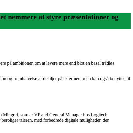
det nemmere at styre præsentationer og
re på ambitionen om at levere mere end blot en basal trådløs
tion og fremhævelse af detaljer på skærmen, men kan også benyttes til
oseph Mingori, som er VP and General Manager hos Logitech.
r beroliger taleren, med forbedrede digitale muligheder, der