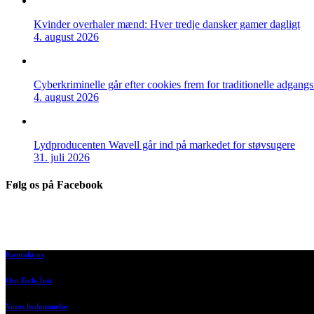
Kvinder overhaler mænd: Hver tredje dansker gamer dagligt
4. august 2026
Cyberkriminelle går efter cookies frem for traditionelle adgang
4. august 2026
Lydproducenten Wavell går ind på markedet for støvsugere
31. juli 2026
Følg os på Facebook
Kontakt os
Om Tech-Test
Vores bedømmelse