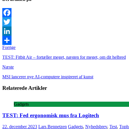
Facebook
Twitter
LinkedIn
Forrige
Share
TEST: Fitbit Air – fortæller meget, næsten for meget, om dit helbred
Næste
MSI lancerer nye AI-computere inspireret af kunst
Relaterede Artikler
Gadgets
TEST: Fed ergonomisk mus fra Logitech
22. december 2023
Lars Bennetzen
Gadgets
,
Nyhedsbrev
,
Test
,
Tophi