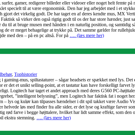
 surfer, gamer, redigerer billeder eller videoer eller noget helt femte
let specielt til at være ergonomisk. Den har jeg arbejdet med i et stykk
h gjort det virkelig godt. De har taget en af deres kendte mus, MX Vert
aktisk så virker den også rigtig godt til os der har store hænder, just s
 til at bruge musen med hånden i en naturlig position, og samtidig så 
g de er meget behagelige at trykke på. Det samme gælder for rullehjulet 
ejde med den – på en pc altså. For på
…. (læs mere her)
lbehør
,
Tophistorier
i gaming-mus, spiltastaturer – sågar headsets er spækket med lys. Det 
det et unikt selling-point, at et tastatur kan have forskelligt farvet ly
igt. Logitech har taget et andet approach med deres G560 PC-højttalere,
egrebet, ”intelligent belysning”, men Logitech har faktisk fat i noget h
lys og kulør kan tilpasses hændelser i dit spil takket være Audio Visuali
r helvede løs med finder fra alle sider, er det lyse og kraftige farver som
g rød farve i begge højttalere, hvilket har lidt samme effekt, som den o
pil ekstra stemning.
…. (læs mere her)