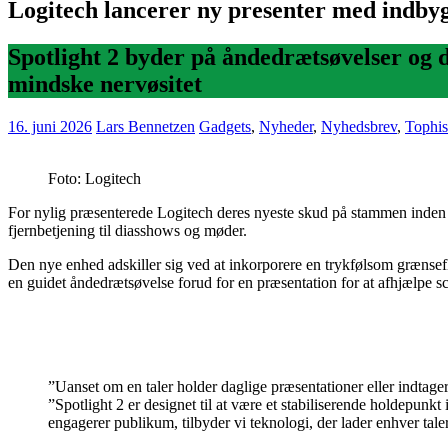
Logitech lancerer ny presenter med indbyg
Spotlight 2 byder på åndedrætsøvelser og 
mindske nervøsitet
16. juni 2026
Lars Bennetzen
Gadgets
,
Nyheder
,
Nyhedsbrev
,
Tophis
Foto: Logitech
For nylig præsenterede Logitech deres nyeste skud på stammen inden f
fjernbetjening til diasshows og møder.
Den nye enhed adskiller sig ved at inkorporere en trykfølsom grænsef
en guidet åndedrætsøvelse forud for en præsentation for at afhjælpe 
”Uanset om en taler holder daglige præsentationer eller indtage
”Spotlight 2 er designet til at være et stabiliserende holdepunk
engagerer publikum, tilbyder vi teknologi, der lader enhver taler