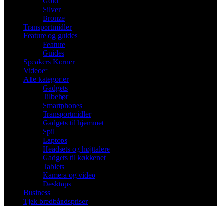
Gold
Silver
Bronze
Transportmidler
Feature og guides
Feature
Guides
Speakers Korner
Videoer
Alle kategorier
Gadgets
Tilbehør
Smartphones
Transportmidler
Gadgets til hjemmet
Spil
Laptops
Headsets og højttalere
Gadgets til køkkenet
Tablets
Kamera og video
Desktops
Business
Tjek bredbåndspriser