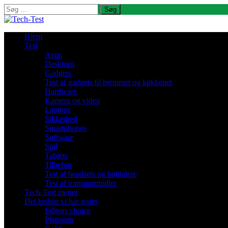
Søg
efter:
Hjem
Test
Apps
Desktops
Gadgets
Test af gadgets til hjemmet og køkkenet
Hardware
Kamera og video
Laptops
Sikkerhed
Smartphones
Software
Spil
Tablets
Tilbehør
Test af headsets og højttalere
Test af transportmidler
Tech-Test mener
Det bedste vi har testet
Editors choice
Platinum