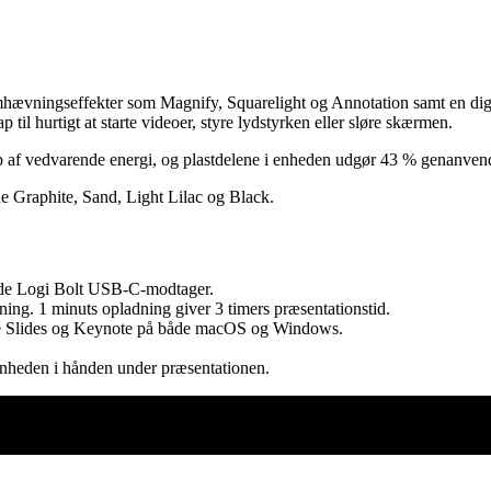
remhævningseffekter som Magnify, Squarelight og Annotation samt en digi
l hurtigt at starte videoer, styre lydstyrken eller sløre skærmen.
lp af vedvarende energi, og plastdelene i enheden udgør 43 % genanvendt
rne Graphite, Sand, Light Lilac og Black.
ende Logi Bolt USB-C-modtager.
ing. 1 minuts opladning giver 3 timers præsentationstid.
e Slides og Keynote på både macOS og Windows.
 enheden i hånden under præsentationen.