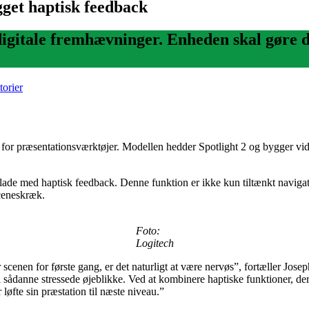
get haptisk feedback
digitale fremhævninger. Enheden skal gøre 
torier
or præsentationsværktøjer. Modellen hedder Spotlight 2 og bygger vide
lade med haptisk feedback. Denne funktion er ikke kun tiltænkt naviga
sceneskræk.
Foto:
Logitech
r scenen for første gang, er det naturligt at være nervøs”, fortæller J
t i sådanne stressede øjeblikke. Ved at kombinere haptiske funktioner, de
 løfte sin præstation til næste niveau.”