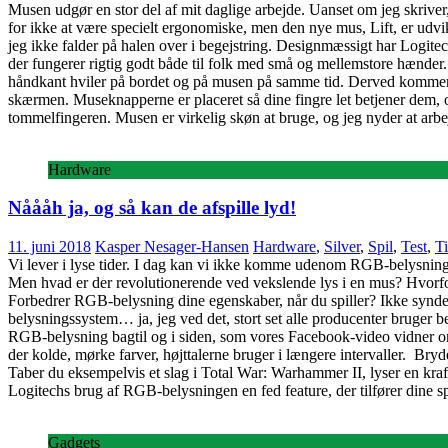
Musen udgør en stor del af mit daglige arbejde. Uanset om jeg skriver,
for ikke at være specielt ergonomiske, men den nye mus, Lift, er udvik
jeg ikke falder på halen over i begejstring. Designmæssigt har Logitec
der fungerer rigtig godt både til folk med små og mellemstore hænder. F
håndkant hviler på bordet og på musen på samme tid. Derved kommer du
skærmen. Museknapperne er placeret så dine fingre let betjener dem, o
tommelfingeren. Musen er virkelig skøn at bruge, og jeg nyder at arb
Hardware
Nåååh ja, og så kan de afspille lyd!
11. juni 2018
Kasper Nesager-Hansen
Hardware
,
Silver
,
Spil
,
Test
,
Ti
Vi lever i lyse tider. I dag kan vi ikke komme udenom RGB-belysning 
Men hvad er der revolutionerende ved vekslende lys i en mus? Hvorfor er 
Forbedrer RGB-belysning dine egenskaber, når du spiller? Ikke synderl
belysningssystem… ja, jeg ved det, stort set alle producenter bruger b
RGB-belysning bagtil og i siden, som vores Facebook-video vidner om – 
der kolde, mørke farver, højttalerne bruger i længere intervaller. Bryde
Taber du eksempelvis et slag i Total War: Warhammer II, lyser en krafti
Logitechs brug af RGB-belysningen en fed feature, der tilfører dine s
Gadgets