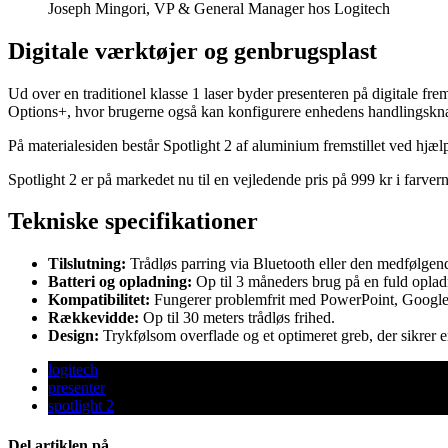
Joseph Mingori, VP & General Manager hos Logitech
Digitale værktøjer og genbrugsplast
Ud over en traditionel klasse 1 laser byder presenteren på digitale f
Options+, hvor brugerne også kan konfigurere enhedens handlingsknap ti
På materialesiden består Spotlight 2 af aluminium fremstillet ved hjæ
Spotlight 2 er på markedet nu til en vejledende pris på 999 kr i farve
Tekniske specifikationer
Tilslutning:
Trådløs parring via Bluetooth eller den medfølg
Batteri og opladning:
Op til 3 måneders brug på en fuld opladn
Kompatibilitet:
Fungerer problemfrit med PowerPoint, Googl
Rækkevidde:
Op til 30 meters trådløs frihed.
Design:
Trykfølsom overflade og et optimeret greb, der sikrer
logitech
presenter
spotlight 2
Del artiklen på