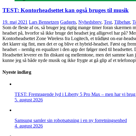
TEST: Kontorheadsettet kan også bruges til musik
19. maj 2021
Lars Bennetzen
Gadgets
,
Nyhedsbrev
,
Test
,
Tilbehør
,
T
Som de fleste af os, så bruger jeg rigtig mange timer foran skærmen me
headset på, hvorfor så ikke bruge det headset jeg alligevel har på? Men d
Kontorheadsettet Zone Wireless fra Logitech, et trådløst on-ear-headse
det klarer sig fint, men det er og blive et hybrid-headset. Først og fre
headset – nemlig en equalizer i den app der følger med til headsettet. D
Headsettet leverer en fin diskant og mellemtone, men det samme kan jeg
kunne jeg så både nyde musik og ikke frygte at gå glip af et telefo
Nyeste indlæg
TEST: Fremragende lyd i Liberty 5 Pro Max – men har vi brug f
5. august 2026
Samsung samler sin robotsatsning i en ny forretningsenhed
4. august 2026