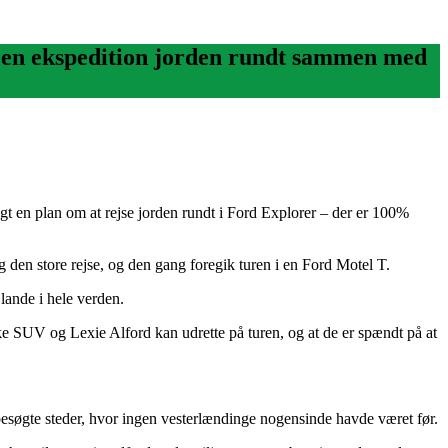
på en ekspedition jorden rundt sammen med
gt en plan om at rejse jorden rundt i Ford Explorer – der er 100%
g den store rejse, og den gang foregik turen i en Ford Motel T.
lande i hele verden.
ke SUV og Lexie Alford kan udrette på turen, og at de er spændt på at
besøgte steder, hvor ingen vesterlændinge nogensinde havde været før.