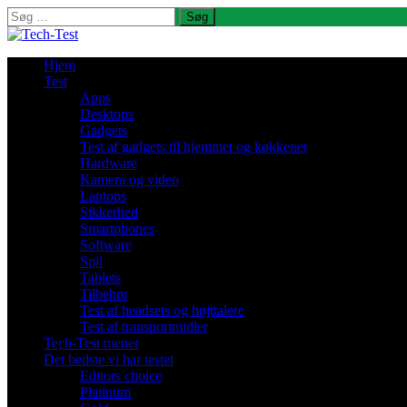
Søg
efter:
Hjem
Test
Apps
Desktops
Gadgets
Test af gadgets til hjemmet og køkkenet
Hardware
Kamera og video
Laptops
Sikkerhed
Smartphones
Software
Spil
Tablets
Tilbehør
Test af headsets og højttalere
Test af transportmidler
Tech-Test mener
Det bedste vi har testet
Editors choice
Platinum