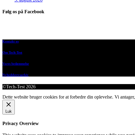
Følg os på Facebook
Kontakt os
Om Tech-Test
Vores bedømmelse
Nyhedsbrevsarkiv
©Tech-Test 2026
Dette website bruger cookies for at forbedre din oplevelse. Vi antager,
Luk
Privacy Overview