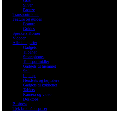
Gold
Silver
Bronze
Transportmidler
Feature og guides
Feature
Guides
Speakers Korner
Videoer
Alle kategorier
Gadgets
Tilbehør
Smartphones
Transportmidler
Gadgets til hjemmet
Spil
Laptops
Headsets og højttalere
Gadgets til køkkenet
Tablets
Kamera og video
Desktops
Business
Tjek bredbåndspriser