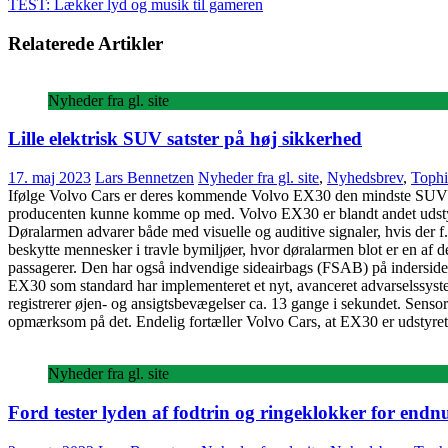
TEST: Lækker lyd og musik til gameren
Relaterede Artikler
Nyheder fra gl. site
Lille elektrisk SUV satster på høj sikkerhed
17. maj 2023
Lars Bennetzen
Nyheder fra gl. site
,
Nyhedsbrev
,
Tophi
Ifølge Volvo Cars er deres kommende Volvo EX30 den mindste SUV de 
producenten kunne komme op med. Volvo EX30 er blandt andet udstyret 
Døralarmen advarer både med visuelle og auditive signaler, hvis der f.
beskytte mennesker i travle bymiljøer, hvor døralarmen blot er en af d
passagerer. Den har også indvendige sideairbags (FSAB) på indersiden 
EX30 som standard har implementeret et nyt, avanceret advarselssystem,
registrerer øjen- og ansigtsbevægelser ca. 13 gange i sekundet. Sensor
opmærksom på det. Endelig fortæller Volvo Cars, at EX30 er udstyret
Nyheder fra gl. site
Ford tester lyden af fodtrin og ringeklokker for endn