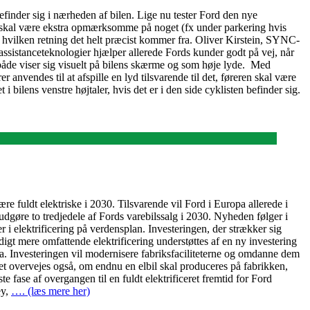
befinder sig i nærheden af bilen. Lige nu tester Ford den nye
 de skal være ekstra opmærksomme på noget (fx under parkering hvis
vilken retning det helt præcist kommer fra. Oliver Kirstein, SYNC-
ssistanceteknologier hjælper allerede Fords kunder godt på vej, når
r både viser sig visuelt på bilens skærme og som høje lyde. Med
anvendes til at afspille en lyd tilsvarende til det, føreren skal være
bilens venstre højtaler, hvis det er i den side cyklisten befinder sig.
e fuldt elektriske i 2030. Tilsvarende vil Ford i Europa allerede i
 udgøre to tredjedele af Fords varebilssalg i 2030. Nyheden følger i
 i elektrificering på verdensplan. Investeringen, der strækker sig
adigt mere omfattende elektrificering understøttes af en ny investering
a. Investeringen vil modernisere fabriksfaciliteterne og omdanne dem
Det overvejes også, om endnu en elbil skal produceres på fabrikken,
te fase af overgangen til en fuldt elektrificeret fremtid for Ford
ey,
…. (læs mere her)