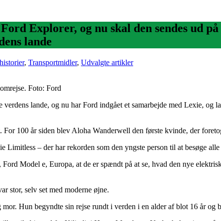
ke Ford Explorer, og nu skal den sendes ud 
rdens lande
istorier
,
Transportmidler
,
Udvalgte artikler
domrejse. Foto: Ford
e verdens lande, og nu har Ford indgået et samarbejde med Lexie, og la
dt. For 100 år siden blev Aloha Wanderwell den første kvinde, der foreto
 Limitless – der har rekorden som den yngste person til at besøge alle 
, Ford Model e, Europa, at de er spændt på at se, hvad den nye elektris
var stor, selv set med moderne øjne.
or. Hun begyndte sin rejse rundt i verden i en alder af blot 16 år og 