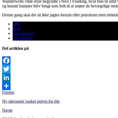
Wanderwells vilde rejse begyndte i Nice i Frankrig, hvor hun til sidst
og knuste bananer blev brugt som fedt til at smøre de bevægelige mot
Denne gang skal der så ikke jagtes benzin eller petroleum men elektric
elbil
Ford
ford explorer
udforskning
Del artiklen på
Facebook
Twitter
LinkedIn
Forrige
Share
Ny støvsuger vasker gulvet for dig
Næste