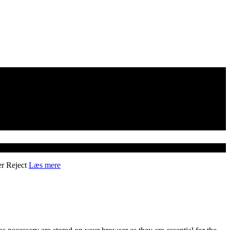
er
Reject
Læs mere