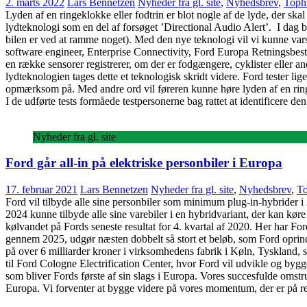
2. marts 2022
Lars Bennetzen
Nyheder fra gl. site
,
Nyhedsbrev
,
Tophi
Lyden af en ringeklokke eller fodtrin er blot nogle af de lyde, der ska
lydteknologi som en del af forsøget ’Directional Audio Alert’. I dag 
bilen er ved at ramme noget). Med den nye teknologi vil vi kunne v
software engineer, Enterprise Connectivity, Ford Europa Retningsbest
en række sensorer registrerer, om der er fodgængere, cyklister eller a
lydteknologien tages dette et teknologisk skridt videre. Ford tester li
opmærksom på. Med andre ord vil føreren kunne høre lyden af en ringeklo
I de udførte tests formåede testpersonerne bag rattet at identificere d
Nyheder fra gl. site
Ford går all-in på elektriske personbiler i Europa
17. februar 2021
Lars Bennetzen
Nyheder fra gl. site
,
Nyhedsbrev
,
To
Ford vil tilbyde alle sine personbiler som minimum plug-in-hybrider i 
2024 kunne tilbyde alle sine varebiler i en hybridvariant, der kan køre
kølvandet på Fords seneste resultat for 4. kvartal af 2020. Her har For
gennem 2025, udgør næsten dobbelt så stort et beløb, som Ford oprindeli
på over 6 milliarder kroner i virksomhedens fabrik i Køln, Tyskland,
til Ford Cologne Electrification Center, hvor Ford vil udvikle og byg
som bliver Fords første af sin slags i Europa. Vores succesfulde omstruk
Europa. Vi forventer at bygge videre på vores momentum, der er på r