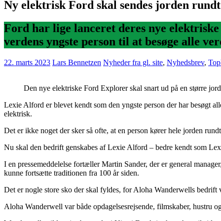
Ny elektrisk Ford skal sendes jorden rundt
Ford har lige lanceret deres nye elektris
verdens yngste person til at besøge alle ve
22. marts 2023
Lars Bennetzen
Nyheder fra gl. site
,
Nyhedsbrev
,
Toph
Den nye elektriske Ford Explorer skal snart ud på en større jor
Lexie Alford er blevet kendt som den yngste person der har besøgt all
elektrisk.
Det er ikke noget der sker så ofte, at en person kører hele jorden run
Nu skal den bedrift genskabes af Lexie Alford – bedre kendt som Lexie
I en pressemeddelelse fortæller Martin Sander, der er general manager
kunne fortsætte traditionen fra 100 år siden.
Det er nogle store sko der skal fyldes, for Aloha Wanderwells bedrift 
Aloha Wanderwell var både opdagelsesrejsende, filmskaber, hustru og m