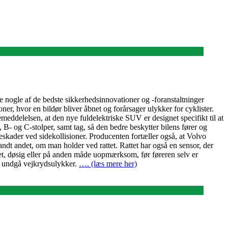
ogle af de bedste sikkerhedsinnovationer og -foranstaltninger
, hvor en bildør bliver åbnet og forårsager ulykker for cyklister.
meddelelsen, at den nye fuldelektriske SUV er designet specifikt til at
 B- og C-stolper, samt tag, så den bedre beskytter bilens fører og
skader ved sidekollisioner. Producenten fortæller også, at Volvo
andt andet, om man holder ved rattet. Rattet har også en sensor, der
eret, døsig eller på anden måde uopmærksom, før føreren selv er
t undgå vejkrydsulykker.
…. (læs mere her)