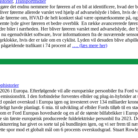
storier
,
Transportmidler
l gøre det endnu nemmere for føreren af en bil at identificere, hvad der 
bliver førerne allerede varslet ved hjælp af advarselslyde i bilen, hvis
arsle førerne om, HVAD de helt konkret skal være opmærksomme på, og h
emte lyde giver føreren et bedre overblik En række avancererede førera
ndre biler i nærheden. Her bliver føreren varslet med advarselslyde, de
ge nu egenudviklet software, hvor informationen fra de nuværende sensorer 
kke, hvis der er tale om en cyklist. Lyden vil desuden blive afspillet i 
en pågældende trafikant i 74 procent af
…. (læs mere her)
phistorier
2026 i Europa. Efterfølgende vil alle europæiske personbiler fra Ford vær
 emissionsfrit. I den forbindelse forventes elbiler og plug-in-hybrider at
d opnået overskud i Europa igen og investeret over 134 milliarder kroner
gt havde planlagt. 6 mia. til udvikling af elbiler Fords tilløb til en st
 som er Ford Europas hovedsæde og en af de største bilfabrikker i Europ
ge sin første europæisk producerede fuldelektriske personbil fra 2023. 
turering har givet os sorte tal på bundlinjen igen, og vi ser frem til næs
ette spor mod et globalt mål om 6 procents overskudsgrad. Stuart Rowl