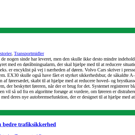
storier
,
Transportmidler
nogen sinde har leveret, men den skulle ikke desto mindre indeholde n
med en døråbningsalarm, der skal hjælpe med til at reducere situationer
eks. er encyklist på vej i nærheden af døren. Volvo Cars skriver i presse
em. EX30 skulle også have fået et styrket sikkerhedsbur, de såkaldte A-,
af førersædet, skabt til at hjælpe med at reducere hoved- og brystkasse
 der beskyttet føreren, når der er brug for det. Systemet registrerer bl
en vil så ud fra en algoritme forsøge at vurdere, om føreren er distrah
 med deres nye autobremsefunktion, der er designet til at hjælpe med a
u bedre trafiksikkerhed