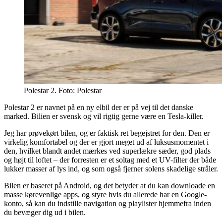
Polestar 2. Foto: Polestar
Polestar 2 er navnet på en ny elbil der er på vej til det danske
marked. Bilien er svensk og vil rigtig gerne være en Tesla-killer.
Jeg har prøvekørt bilen, og er faktisk ret begejstret for den. Den er
virkelig komfortabel og der er gjort meget ud af luksusmomentet i
den, hvilket blandt andet mærkes ved superlækre sæder, god plads
og højt til loftet – der forresten er et soltag med et UV-filter der både
lukker masser af lys ind, og som også fjerner solens skadelige stråler.
Bilen er baseret på Android, og det betyder at du kan downloade en
masse kørevenlige apps, og styre hvis du allerede har en Google-
konto, så kan du indstille navigation og playlister hjemmefra inden
du bevæger dig ud i bilen.