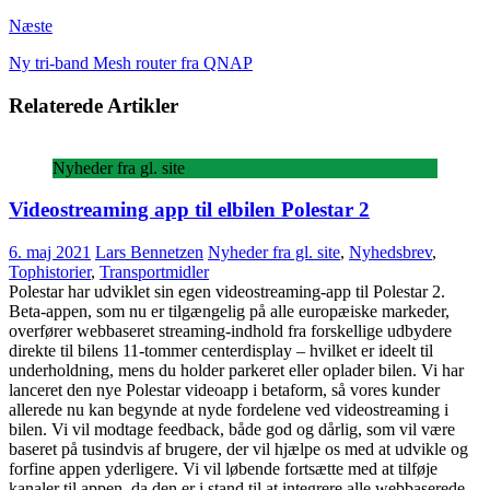
Næste
Ny tri-band Mesh router fra QNAP
Relaterede Artikler
Nyheder fra gl. site
Videostreaming app til elbilen Polestar 2
6. maj 2021
Lars Bennetzen
Nyheder fra gl. site
,
Nyhedsbrev
,
Tophistorier
,
Transportmidler
Polestar har udviklet sin egen videostreaming-app til Polestar 2.
Beta-appen, som nu er tilgængelig på alle europæiske markeder,
overfører webbaseret streaming-indhold fra forskellige udbydere
direkte til bilens 11-tommer centerdisplay – hvilket er ideelt til
underholdning, mens du holder parkeret eller oplader bilen. Vi har
lanceret den nye Polestar videoapp i betaform, så vores kunder
allerede nu kan begynde at nyde fordelene ved videostreaming i
bilen. Vi vil modtage feedback, både god og dårlig, som vil være
baseret på tusindvis af brugere, der vil hjælpe os med at udvikle og
forfine appen yderligere. Vi vil løbende fortsætte med at tilføje
kanaler til appen, da den er i stand til at integrere alle webbaserede