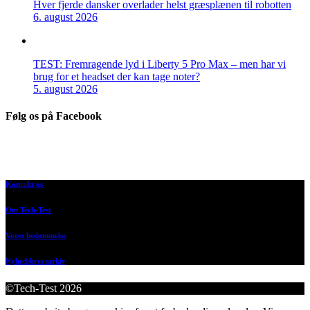
Hver fjerde dansker overlader helst græsplænen til robotten
6. august 2026
TEST: Fremragende lyd i Liberty 5 Pro Max – men har vi
brug for et headset der kan tage noter?
5. august 2026
Følg os på Facebook
Kontakt os
Om Tech-Test
Vores bedømmelse
Nyhedsbrevsarkiv
©Tech-Test 2026