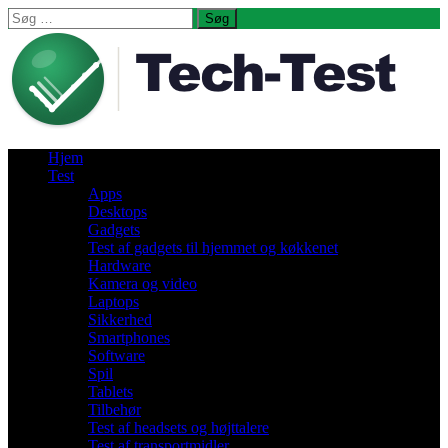
Søg
efter:
Hjem
Test
Apps
Desktops
Gadgets
Test af gadgets til hjemmet og køkkenet
Hardware
Kamera og video
Laptops
Sikkerhed
Smartphones
Software
Spil
Tablets
Tilbehør
Test af headsets og højttalere
Test af transportmidler