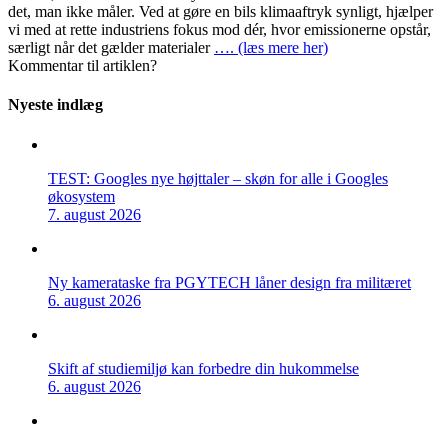
det, man ikke måler. Ved at gøre en bils klimaaftryk synligt, hjælper
vi med at rette industriens fokus mod dér, hvor emissionerne opstår,
særligt når det gælder materialer
…. (læs mere her)
Kommentar til artiklen?
Nyeste indlæg
TEST: Googles nye højttaler – skøn for alle i Googles
økosystem
7. august 2026
Ny kamerataske fra PGYTECH låner design fra militæret
6. august 2026
Skift af studiemiljø kan forbedre din hukommelse
6. august 2026