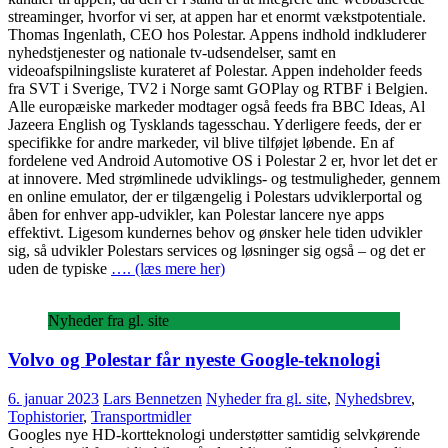
streaminger, hvorfor vi ser, at appen har et enormt vækstpotentiale.
Thomas Ingenlath, CEO hos Polestar. Appens indhold indkluderer
nyhedstjenester og nationale tv-udsendelser, samt en
videoafspilningsliste kurateret af Polestar. Appen indeholder feeds
fra SVT i Sverige, TV2 i Norge samt GOPlay og RTBF i Belgien.
Alle europæiske markeder modtager også feeds fra BBC Ideas, Al
Jazeera English og Tysklands tagesschau. Yderligere feeds, der er
specifikke for andre markeder, vil blive tilføjet løbende. En af
fordelene ved Android Automotive OS i Polestar 2 er, hvor let det er
at innovere. Med strømlinede udviklings- og testmuligheder, gennem
en online emulator, der er tilgængelig i Polestars udviklerportal og
åben for enhver app-udvikler, kan Polestar lancere nye apps
effektivt. Ligesom kundernes behov og ønsker hele tiden udvikler
sig, så udvikler Polestars services og løsninger sig også – og det er
uden de typiske
…. (læs mere her)
Nyheder fra gl. site
Volvo og Polestar får nyeste Google-teknologi
6. januar 2023
Lars Bennetzen
Nyheder fra gl. site
,
Nyhedsbrev
,
Tophistorier
,
Transportmidler
Googles nye HD-kortteknologi understøtter samtidig selvkørende