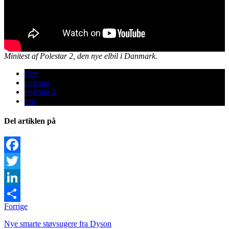
Minitest af Polestar 2, den nye elbil i Danmark.
elbil
polestar
polestar 2
test
Del artiklen på
Facebook
Twitter
LinkedIn
Forrige
Share
Nye smarte støvsugere fra Dyson