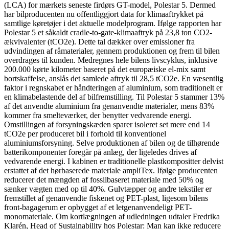
(LCA) for mærkets seneste firdørs GT-model, Polestar 5. Dermed
har bilproducenten nu offentliggjort data for klimaaftrykket på
samtlige køretøjer i det aktuelle modelprogram. Ifølge rapporten har
Polestar 5 et såkaldt cradle-to-gate-klimaaftryk på 23,8 ton CO2-
ækvivalenter (tCO2e). Dette tal dækker over emissioner fra
udvindingen af råmaterialer, gennem produktionen og frem til bilen
overdrages til kunden. Medregnes hele bilens livscyklus, inklusive
200.000 kørte kilometer baseret på det europæiske el-mix samt
bortskaffelse, anslås det samlede aftryk til 28,5 tCO2e. En væsentlig
faktor i regnskabet er håndteringen af aluminium, som traditionelt er
en klimabelastende del af bilfremstilling. Til Polestar 5 stammer 13%
af det anvendte aluminium fra genanvendte materialer, mens 83%
kommer fra smelteværker, der benytter vedvarende energi.
Omstillingen af forsyningskæden sparer isoleret set mere end 14
tCO2e per produceret bil i forhold til konventionel
aluminiumsforsyning. Selve produktionen af bilen og de tilhørende
batterikomponenter foregår på anlæg, der ligeledes drives af
vedvarende energi. I kabinen er traditionelle plastkompositter delvist
erstattet af det hørbaserede materiale ampliTex. Ifølge producenten
reducerer det mængden af fossilbaseret materiale med 50% og
sænker vægten med op til 40%. Gulvtæpper og andre tekstiler er
fremstillet af genanvendte fiskenet og PET-plast, ligesom bilens
front-bagagerum er opbygget af et letgenanvendeligt PET-
monomateriale. Om kortlægningen af udledningen udtaler Fredrika
Klarén, Head of Sustainability hos Polestar: Man kan ikke reducere