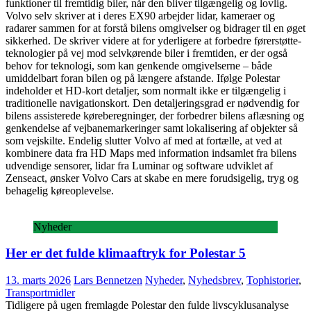
funktioner til fremtidig biler, når den bliver tilgængelig og lovlig.
Volvo selv skriver at i deres EX90 arbejder lidar, kameraer og
radarer sammen for at forstå bilens omgivelser og bidrager til en øget
sikkerhed. De skriver videre at for yderligere at forbedre førerstøtte-
teknologier på vej mod selvkørende biler i fremtiden, er der også
behov for teknologi, som kan genkende omgivelserne – både
umiddelbart foran bilen og på længere afstande. Ifølge Polestar
indeholder et HD-kort detaljer, som normalt ikke er tilgængelig i
traditionelle navigationskort. Den detaljeringsgrad er nødvendig for
bilens assisterede køreberegninger, der forbedrer bilens aflæsning og
genkendelse af vejbanemarkeringer samt lokalisering af objekter så
som vejskilte. Endelig slutter Volvo af med at fortælle, at ved at
kombinere data fra HD Maps med information indsamlet fra bilens
udvendige sensorer, lidar fra Luminar og software udviklet af
Zenseact, ønsker Volvo Cars at skabe en mere forudsigelig, tryg og
behagelig køreoplevelse.
Nyheder
Her er det fulde klimaaftryk for Polestar 5
13. marts 2026
Lars Bennetzen
Nyheder
,
Nyhedsbrev
,
Tophistorier
,
Transportmidler
Tidligere på ugen fremlagde Polestar den fulde livscyklusanalyse