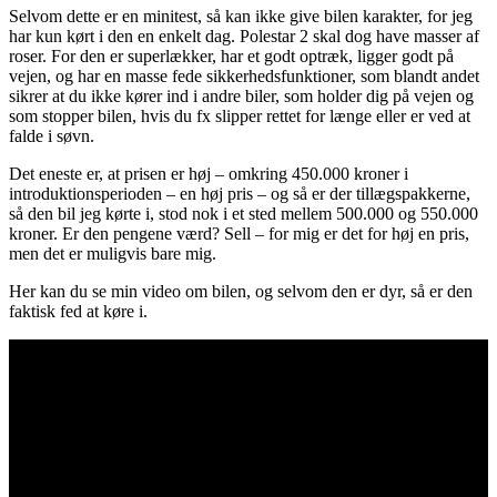
Selvom dette er en minitest, så kan ikke give bilen karakter, for jeg
har kun kørt i den en enkelt dag. Polestar 2 skal dog have masser af
roser. For den er superlækker, har et godt optræk, ligger godt på
vejen, og har en masse fede sikkerhedsfunktioner, som blandt andet
sikrer at du ikke kører ind i andre biler, som holder dig på vejen og
som stopper bilen, hvis du fx slipper rettet for længe eller er ved at
falde i søvn.
Det eneste er, at prisen er høj – omkring 450.000 kroner i
introduktionsperioden – en høj pris – og så er der tillægspakkerne,
så den bil jeg kørte i, stod nok i et sted mellem 500.000 og 550.000
kroner. Er den pengene værd? Sell – for mig er det for høj en pris,
men det er muligvis bare mig.
Her kan du se min video om bilen, og selvom den er dyr, så er den
faktisk fed at køre i.