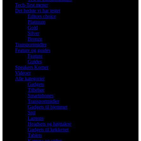
Tech-Test mener
Det bedste vi har testet
Editors choice
Platinum
Gold
Silver
Bronze
Transportmidler
Feature og guides
Feature
Guides
Speakers Korner
Videoer
Alle kategorier
Gadgets
Tilbehør
Smartphones
Transportmidler
Gadgets til hjemmet
Spil
Laptops
Headsets og højttalere
Gadgets til køkkenet
Tablets
Kamera og video