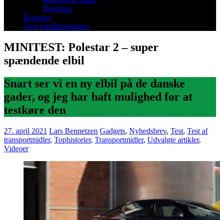
Desktops
Business
Tjek bredbåndspriser
MINITEST: Polestar 2 – super
spændende elbil
Snart ser vi en ny elbil på de danske
gader, og jeg har haft mulighed for at
testkøre den
27. april 2021
Lars Bennetzen
Gadgets
,
Nyhedsbrev
,
Test
,
Test af
transportmidler
,
Tophistorier
,
Transportmidler
,
Udvalgte artikler
,
Videoer