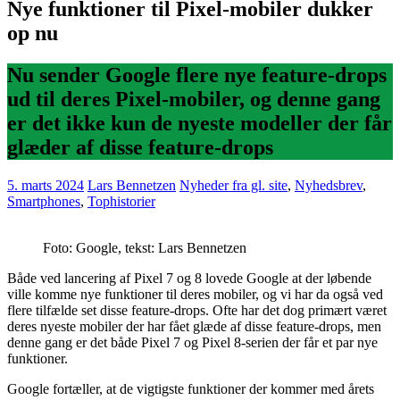
Nye funktioner til Pixel-mobiler dukker
op nu
Nu sender Google flere nye feature-drops
ud til deres Pixel-mobiler, og denne gang
er det ikke kun de nyeste modeller der får
glæder af disse feature-drops
5. marts 2024
Lars Bennetzen
Nyheder fra gl. site
,
Nyhedsbrev
,
Smartphones
,
Tophistorier
Foto: Google, tekst: Lars Bennetzen
Både ved lancering af Pixel 7 og 8 lovede Google at der løbende
ville komme nye funktioner til deres mobiler, og vi har da også ved
flere tilfælde set disse feature-drops. Ofte har det dog primært været
deres nyeste mobiler der har fået glæde af disse feature-drops, men
denne gang er det både Pixel 7 og Pixel 8-serien der får et par nye
funktioner.
Google fortæller, at de vigtigste funktioner der kommer med årets