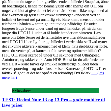
på. Nu kan du tage en hurtig selfie, sende et billede i Snapchat, åbne
dit boardingpas, tænde for lommelygten eller spørge din U11 om
noget ved blot at give den et let eller hårdt klem – ikke noget med at
låse skærmen op først eller vække stemmegenkendelsen ved at
indtale et bestemt ord på unaturlig vis. Bare klem, mens du holder
telefonen i hånden – naturligt, intuitivt og pålideligt. Desuden
fungerer Edge Sense under vand og med handsker på, så du kan
bruge din HTC U11 uden at få kolde hænder om vinteren. Læs
mere om Edge Sense og de fantastiske nye interaktionsmuligheder
med HTC U11 her. Lynhurtige billeder i verdensklasse Hvad nytter
det at kunne aktivere kameraet med et klem, hvis øjeblikket er forbi,
mens du venter på, at kameraet fokuserer og optimerer billedet?
HTC U11 stiller skarpt på under 0,3 sekunder med UltraSpeed
Autofocus, og takket være Auto HDR Boost får du alle fordelene
ved HDR – klare farver og smukke kontrastrige billeder uden
overeksponering – og uden forsinkelser. Kameraet på HTC U11 er
faktisk så godt, at det har opnået en rekordhøj DxOMark
…. (læs
mere her)
Nyhedsbrev
TEST: Redmi Note 13 og 13 Pro – gode mobiler til
lave priser