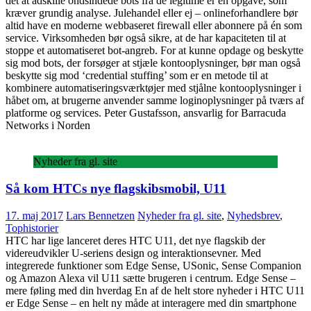
det at adskille ondsindede bots fra de legitime er en opgave, som
kræver grundig analyse. Julehandel eller ej – onlineforhandlere bør
altid have en moderne webbaseret firewall eller abonnere på én som
service. Virksomheden bør også sikre, at de har kapaciteten til at
stoppe et automatiseret bot-angreb. For at kunne opdage og beskytte
sig mod bots, der forsøger at stjæle kontooplysninger, bør man også
beskytte sig mod ‘credential stuffing’ som er en metode til at
kombinere automatiseringsværktøjer med stjålne kontooplysninger i
håbet om, at brugerne anvender samme loginoplysninger på tværs af
platforme og services. Peter Gustafsson, ansvarlig for Barracuda
Networks i Norden
Nyheder fra gl. site
Så kom HTCs nye flagskibsmobil, U11
17. maj 2017
Lars Bennetzen
Nyheder fra gl. site
,
Nyhedsbrev
,
Tophistorier
HTC har lige lanceret deres HTC U11, det nye flagskib der
videreudvikler U-seriens design og interaktionsevner. Med
integrerede funktioner som Edge Sense, USonic, Sense Companion
og Amazon Alexa vil U11 sætte brugeren i centrum. Edge Sense –
mere føling med din hverdag En af de helt store nyheder i HTC U11
er Edge Sense – en helt ny måde at interagere med din smartphone