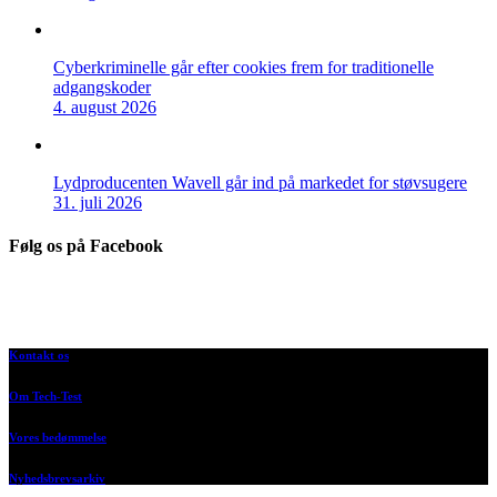
Cyberkriminelle går efter cookies frem for traditionelle
adgangskoder
4. august 2026
Lydproducenten Wavell går ind på markedet for støvsugere
31. juli 2026
Følg os på Facebook
Kontakt os
Om Tech-Test
Vores bedømmelse
Nyhedsbrevsarkiv