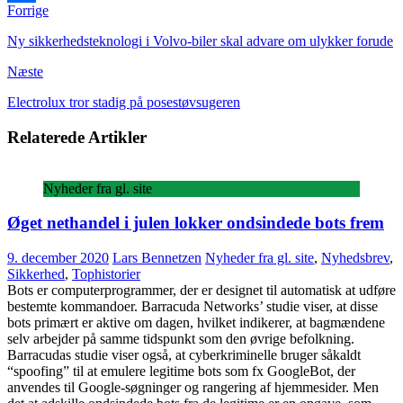
Forrige
Share
Ny sikkerhedsteknologi i Volvo-biler skal advare om ulykker forude
Næste
Electrolux tror stadig på posestøvsugeren
Relaterede Artikler
Nyheder fra gl. site
Øget nethandel i julen lokker ondsindede bots frem
9. december 2020
Lars Bennetzen
Nyheder fra gl. site
,
Nyhedsbrev
,
Sikkerhed
,
Tophistorier
Bots er computerprogrammer, der er designet til automatisk at udføre
bestemte kommandoer. Barracuda Networks’ studie viser, at disse
bots primært er aktive om dagen, hvilket indikerer, at bagmændene
selv arbejder på samme tidspunkt som den øvrige befolkning.
Barracudas studie viser også, at cyberkriminelle bruger såkaldt
“spoofing” til at emulere legitime bots som fx GoogleBot, der
anvendes til Google-søgninger og rangering af hjemmesider. Men