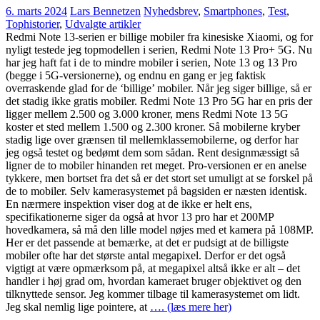
6. marts 2024
Lars Bennetzen
Nyhedsbrev
,
Smartphones
,
Test
,
Tophistorier
,
Udvalgte artikler
Redmi Note 13-serien er billige mobiler fra kinesiske Xiaomi, og for
nyligt testede jeg topmodellen i serien, Redmi Note 13 Pro+ 5G. Nu
har jeg haft fat i de to mindre mobiler i serien, Note 13 og 13 Pro
(begge i 5G-versionerne), og endnu en gang er jeg faktisk
overraskende glad for de ‘billige’ mobiler. Når jeg siger billige, så er
det stadig ikke gratis mobiler. Redmi Note 13 Pro 5G har en pris der
ligger mellem 2.500 og 3.000 kroner, mens Redmi Note 13 5G
koster et sted mellem 1.500 og 2.300 kroner. Så mobilerne kryber
stadig lige over grænsen til mellemklassemobilerne, og derfor har
jeg også testet og bedømt dem som sådan. Rent designmæssigt så
ligner de to mobiler hinanden ret meget. Pro-versionen er en anelse
tykkere, men bortset fra det så er det stort set umuligt at se forskel på
de to mobiler. Selv kamerasystemet på bagsiden er næsten identisk.
En nærmere inspektion viser dog at de ikke er helt ens,
specifikationerne siger da også at hvor 13 pro har et 200MP
hovedkamera, så må den lille model nøjes med et kamera på 108MP.
Her er det passende at bemærke, at det er pudsigt at de billigste
mobiler ofte har det største antal megapixel. Derfor er det også
vigtigt at være opmærksom på, at megapixel altså ikke er alt – det
handler i høj grad om, hvordan kameraet bruger objektivet og den
tilknyttede sensor. Jeg kommer tilbage til kamerasystemet om lidt.
Jeg skal nemlig lige pointere, at
…. (læs mere her)