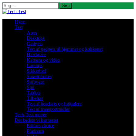
Søg
efter:
Hjem
Test
Apps
Desktops
Gadgets
Test af gadgets til hjemmet og køkkenet
Hardware
Kamera og video
Laptops
Sikkerhed
Smartphones
Software
Spil
Tablets
Tilbehør
Test af headsets og højttalere
Test af transportmidler
Tech-Test mener
Det bedste vi har testet
Editors choice
Platinum