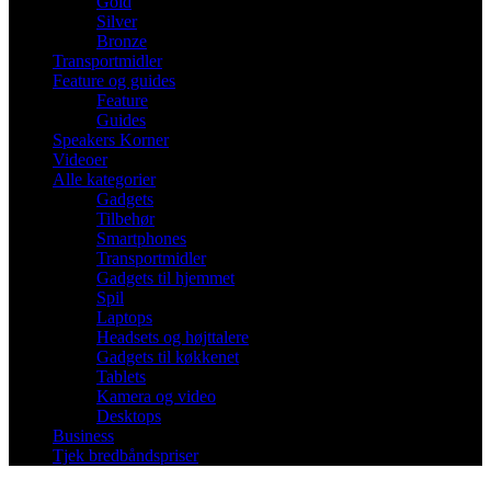
Gold
Silver
Bronze
Transportmidler
Feature og guides
Feature
Guides
Speakers Korner
Videoer
Alle kategorier
Gadgets
Tilbehør
Smartphones
Transportmidler
Gadgets til hjemmet
Spil
Laptops
Headsets og højttalere
Gadgets til køkkenet
Tablets
Kamera og video
Desktops
Business
Tjek bredbåndspriser