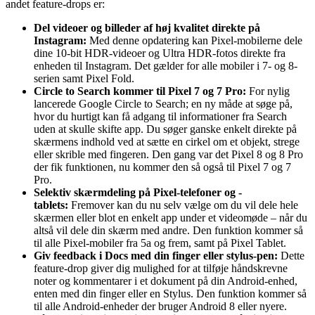
andet feature-drops er:
Del videoer og billeder af høj kvalitet direkte på
Instagram:
Med denne opdatering kan Pixel-mobilerne dele
dine 10-bit HDR-videoer og Ultra HDR-fotos direkte fra
enheden til Instagram. Det gælder for alle mobiler i 7- og 8-
serien samt Pixel Fold.
Circle to Search kommer til Pixel 7 og 7 Pro:
For nylig
lancerede Google Circle to Search; en ny måde at søge på,
hvor du hurtigt kan få adgang til informationer fra Search
uden at skulle skifte app. Du søger ganske enkelt direkte på
skærmens indhold ved at sætte en cirkel om et objekt, strege
eller skrible med fingeren. Den gang var det Pixel 8 og 8 Pro
der fik funktionen, nu kommer den så også til Pixel 7 og 7
Pro.
Selektiv skærmdeling på Pixel-telefoner og -
tablets:
Fremover kan du nu selv vælge om du vil dele hele
skærmen eller blot en enkelt app under et videomøde – når du
altså vil dele din skærm med andre. Den funktion kommer så
til alle Pixel-mobiler fra 5a og frem, samt på Pixel Tablet.
Giv feedback i Docs med din finger eller stylus-pen:
Dette
feature-drop giver dig mulighed for at tilføje håndskrevne
noter og kommentarer i et dokument på din Android-enhed,
enten med din finger eller en Stylus. Den funktion kommer så
til alle Android-enheder der bruger Android 8 eller nyere.