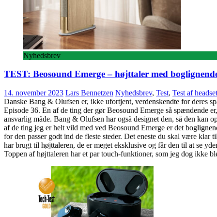
Nyhedsbrev
TEST: Beosound Emerge – højttaler med boglignende 
14. november 2023
Lars Bennetzen
Nyhedsbrev
,
Test
,
Test af headset
Danske Bang & Olufsen er, ikke ufortjent, verdenskendte for deres s
Episode 36. En af de ting der gør Beosound Emerge så spændende er, at 
ansvarlig måde. Bang & Olufsen har også designet den, så den kan opgr
af de ting jeg er helt vild med ved Beosound Emerge er det boglignende
for den passer godt ind de fleste steder. Det eneste du skal være klar
har brugt til højttaleren, de er meget eksklusive og får den til at se yd
Toppen af højttaleren har et par touch-funktioner, som jeg dog ikke b