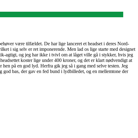
 behøver være tilfældet. De har lige lanceret et headset i deres Nord-
vilket i sig selv er ret imponerende. Men lad os lige starte med designet
-agtigt, og jeg har ikke i tvivl om at låget ville gå i stykker, hvis jeg
 headsettet koster lige under 400 kroner, og det er klart nødvendigt at
 hen på en god lyd. Herfra gik jeg så i gang med selve testen. Jeg
kelig god bas, der gav en fed bund i lydbilledet, og en mellemtone der