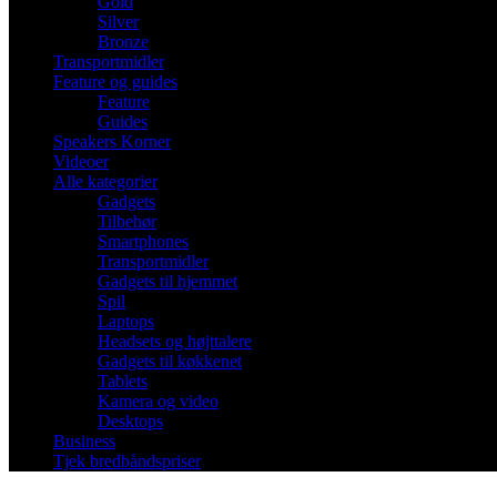
Gold
Silver
Bronze
Transportmidler
Feature og guides
Feature
Guides
Speakers Korner
Videoer
Alle kategorier
Gadgets
Tilbehør
Smartphones
Transportmidler
Gadgets til hjemmet
Spil
Laptops
Headsets og højttalere
Gadgets til køkkenet
Tablets
Kamera og video
Desktops
Business
Tjek bredbåndspriser