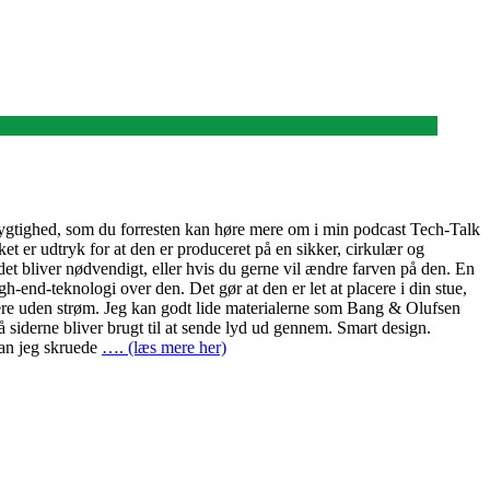
dygtighed, som du forresten kan høre mere om i min podcast Tech-Talk
t er udtryk for at den er produceret på en sikker, cirkulær og
et bliver nødvendigt, eller hvis du gerne vil ændre farven på den. En
-end-teknologi over den. Det gør at den er let at placere i din stue,
ungere uden strøm. Jeg kan godt lide materialerne som Bang & Olufsen
gså siderne bliver brugt til at sende lyd ud gennem. Smart design.
dan jeg skruede
…. (læs mere her)