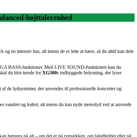
Balanced-højttalerenhed
g en intensiv bas, alt imens de er lette at bære, så du altid kan dele
 og MEGA BASS-funktioner. Med LIVE SOUND-funktionen kan du
skal du blot tænde for
XG300
s indbyggede belysning, der lyser
f de lydsystemer, der anvendes til professionelle koncerter og
s vandret og lodret, alt imens du kan nyde stereolyd ved at anvende
kan hænges på alt – om det er på rygsækken, om håndleddet eller på