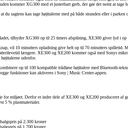
esuden kommer XG300 med et justerbart greb, der gør det nemt at tage hø
at du sagtens kan tage højttalerne med på både stranden eller i parken 
t opladet, tilbyder XG300 op til 25 timers afspilning, XE300 giver lyd i 
nap, vil 10 minutters opladning give helt op til 70 minutters spilletid.
od batterilevetid længere. XE300 og XE200 kommer også med Sonys mikr
 højttalerne udenfor.
ombinere op til 100 kompatible trådløse højttalere med Bluetooth-tekn
. Begge funktioner kan aktiveres i Sony | Music Center-appen.
 for miljøet. Derfor er indre dele af XE300 og XE200 produceret af genb
st 5 % plastmaterialer.
dsalgspris på 2.300 kroner
dsalgspris på 1.700 kroner