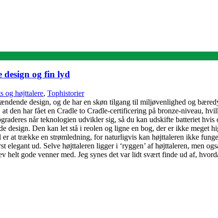
design og fin lyd
s og højttalere
,
Tophistorier
pændende design, og de har en skøn tilgang til miljøvenlighed og bære
den har fået en Cradle to Cradle-certificering på bronze-niveau, hvilke
aderes når teknologien udvikler sig, så du kan udskifte batteriet hvis d
 design. Den kan let stå i reolen og ligne en bog, der er ikke meget high
 til er at trække en strømledning, for naturligvis kan højttaleren ikke f
erst elegant ud. Selve højttaleren ligger i ‘ryggen’ af højttaleren, men o
lev helt gode venner med. Jeg synes det var lidt svært finde ud af, hvor