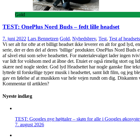
Gold
TEST: OnePlus Nord Buds – fedt lille headset
7. juni 2022
Lars Bennetzen
Gold
,
Nyhedsbrev
,
Test
,
Test af headsets
Vi ser alt for ofte at et billigt headset ikke leverer en alt for god lyd
serie, der er den del af deres ‘billige’ produkter. OnePlus Nord Buds er
af såvel etui som selve headsettet. For materialevalget lader ingen tvivl
var lidt for voldsom med at åbne det. Etuiet er også rimelig stort og li
skære ned nogle steder. God lyd Headsettet har nogle ganske fine tekn
lyttede til forskellige typer musik i headsettet, samt lidt film, og jeg 
gav en følelse af at musikken var hele vejen rundt om dig. Diskanten 
Kommentar til artiklen?
Nyeste indlæg
TEST: Googles nye højttaler – skøn for alle i Googles økosyst
7. august 2026