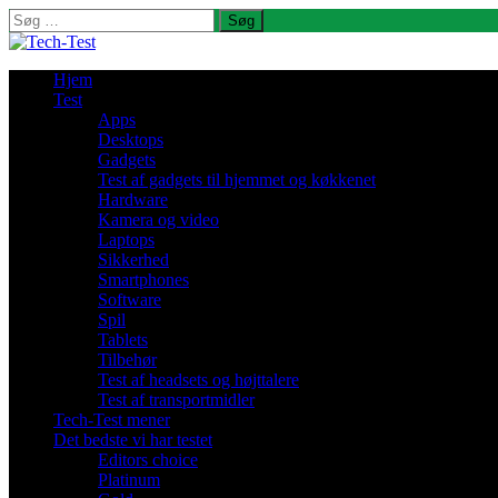
Søg
efter:
Hjem
Test
Apps
Desktops
Gadgets
Test af gadgets til hjemmet og køkkenet
Hardware
Kamera og video
Laptops
Sikkerhed
Smartphones
Software
Spil
Tablets
Tilbehør
Test af headsets og højttalere
Test af transportmidler
Tech-Test mener
Det bedste vi har testet
Editors choice
Platinum