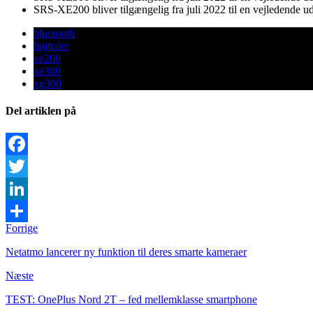
SRS-XE200 bliver tilgængelig fra juli 2022 til en vejledende u
bluetooth
højttaler
xe200
xe300
xg300
Del artiklen på
Facebook
Twitter
LinkedIn
Forrige
Share
Netatmo lancerer ny funktion til deres smarte kameraer
Næste
TEST: OnePlus Nord 2T – fed mellemklasse smartphone