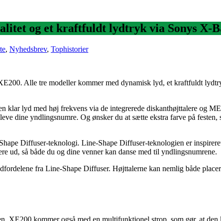
litet og et kraftfuldt lydtryk via Sonys X-
te
,
Nyhedsbrev
,
Tophistorier
200. Alle tre modeller kommer med dynamisk lyd, et kraftfuldt lydtryk o
en klar lyd med høj frekvens via de integrerede diskanthøjttalere
ve dine yndlingsnumre. Og ønsker du at sætte ekstra farve på festen, 
pe Diffuser-teknologi. Line-Shape Diffuser-teknologien er inspireret a
gere ud, så både du og dine venner kan danse med til yndlingsnumrene.
fordelene fra Line-Shape Diffuser. Højttalerne kan nemlig både placere
ten. XE200 kommer også med en multifunktionel strop, som gør, at den 