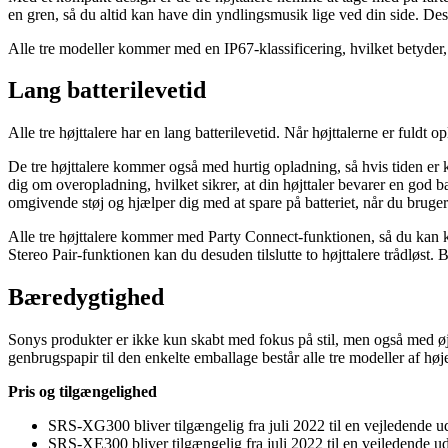
en gren, så du altid kan have din yndlingsmusik lige ved din side. D
Alle tre modeller kommer med en IP67-klassificering, hvilket betyder, 
Lang batterilevetid
Alle tre højttalere har en lang batterilevetid. Når højttalerne er fuld
De tre højttalere kommer også med hurtig opladning, så hvis tiden er k
dig om overopladning, hvilket sikrer, at din højttaler bevarer en g
omgivende støj og hjælper dig med at spare på batteriet, når du bruger
Alle tre højttalere kommer med Party Connect-funktionen, så du kan k
Stereo Pair-funktionen kan du desuden tilslutte to højttalere trådløst
B
æredygtighed
Sonys produkter er ikke kun skabt med fokus på stil, men også med øje
genbrugspapir til den enkelte emballage består alle tre modeller af høje
Pris og tilgængelighed
SRS-XG300 bliver tilgængelig fra juli 2022 til en vejledende u
SRS-XE300 bliver tilgængelig fra juli 2022 til en vejledende u