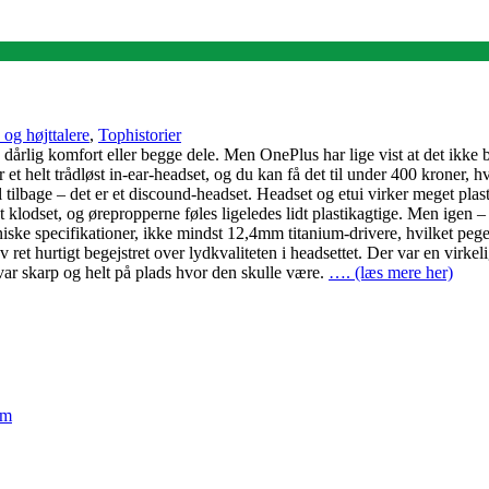
 og højttalere
,
Tophistorier
, en dårlig komfort eller begge dele. Men OnePlus har lige vist at det ikke
 et helt trådløst in-ear-headset, og du kan få det til under 400 kroner, h
 tilbage – det er et discound-headset. Headset og etui virker meget plastik
dt klodset, og ørepropperne føles ligeledes lidt plastikagtige. Men igen –
iske specifikationer, ikke mindst 12,4mm titanium-drivere, hvilket peger
blev ret hurtigt begejstret over lydkvaliteten i headsettet. Der var en vir
var skarp og helt på plads hvor den skulle være.
…. (læs mere her)
em