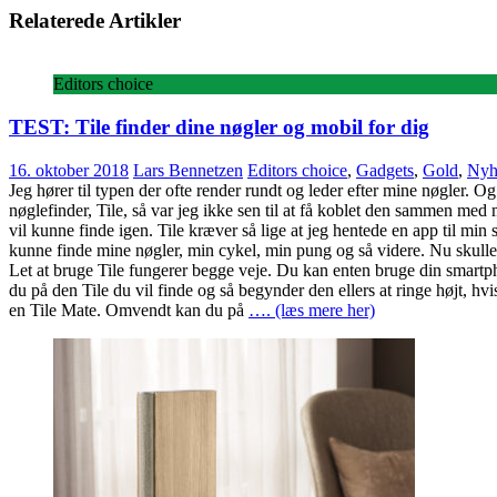
Relaterede Artikler
Editors choice
TEST: Tile finder dine nøgler og mobil for dig
16. oktober 2018
Lars Bennetzen
Editors choice
,
Gadgets
,
Gold
,
Nyh
Jeg hører til typen der ofte render rundt og leder efter mine nøgler. Og
nøglefinder, Tile, så var jeg ikke sen til at få koblet den sammen med m
vil kunne finde igen. Tile kræver så lige at jeg hentede en app til min 
kunne finde mine nøgler, min cykel, min pung og så videre. Nu skulle j
Let at bruge Tile fungerer begge veje. Du kan enten bruge din smartph
du på den Tile du vil finde og så begynder den ellers at ringe højt, h
en Tile Mate. Omvendt kan du på
…. (læs mere her)