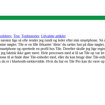
edsbrev
,
Test
,
Tophistorier
,
Udvalgte artikler
 næsten lige så ofte render jeg rundt og leder efter min smartphone. Så da
ine nøgler. Tile er en lille firkantet ’dims’ du sætter fast på dine nøgle
smartphone og oprettede en profil hos Tile. Derefter skulle jeg lige regist
eg faktisk ikke gøre mere. Hele processen med at få sat Tile op var let 
one til at finde dine Tile-enheder med, eller du kan bruge dine Tile-en
vis du er i bluetooth-rækkevidde. Hvis du har en Tile Pro kan du være o