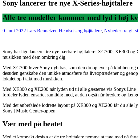
Sony lancerer tre nye X-Series-højttalere
Alle tre modeller kommer med lyd i høj kva
9. juni 2022
Lars Bennetzen
Headsets og højttalere
,
Nyheder fra gl. si
Sony har lige lanceret tre nye bærbare højttalere: XG300, XE300 og XE
musikken med dem omkring dig.
Med XG300 lover Sony dyb bas, som den du oplever på klubben og 
desuden genskabe den unikke atmosfære fra liveoptrædener og genople
lokalet op i takt med musikken.
Med XE300 og XE200 når lyden ud til alle gæsterne via Sonys Line-Sha
fordeler lyden ensartet samtidig med, at den også når bredere og læn
Med det anbefalede lodrette layout på XE300 og XE200 får du alle lyd
Sony | Music Center-appen.
Vær med på beatet
Med et kompakt design er de tre højttalere nemme at tage med på far