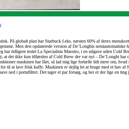
w
stisk. På globalt plan har Starbuck f.eks. næsten 60% af deres menuko
e hjemme. Men den opdaterede version af De’Longhis semiautomatiske h
har tidligere testet La Specialista Maestro, i en udgave uden Cold Brew
tigt, at det ikke kun tilførslen af Cold Brew der var nyt – De’Longhi ha
nktioner maskinen har fået, så lad mig lige fortælle lidt mere om, hvad
or til at lave frisk kaffe. Maskinen er dejlig let at bruge med et hav af fu
ned i portafiltret. Det tager et par forsøg, og her er der lige en ting