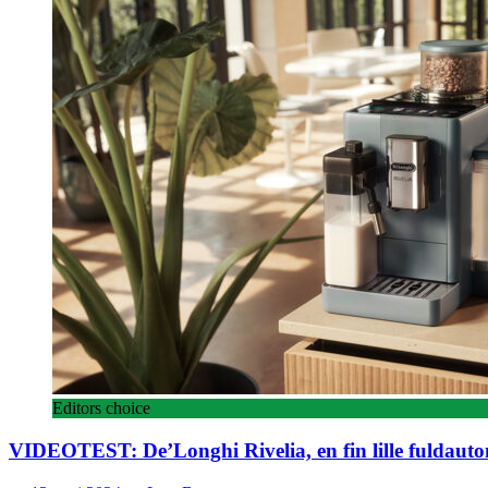
Editors choice
VIDEOTEST: De’Longhi Rivelia, en fin lille fuldauto