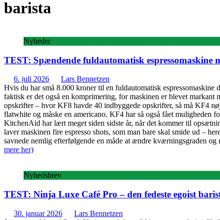
barista
Nyheder
TEST: Spændende fuldautomatisk espressomaskine 
6. juli 2026
Lars Bennetzen
Hvis du har små 8.000 kroner til en fuldautomatisk espressomaskine de
faktisk er det også en komprimering, for maskinen er blevet markant m
opskrifter – hvor KF8 havde 40 indbyggede opskrifter, så må KF4 nøjes 
flatwhite og måske en americano. KF4 har så også fået muligheden for a
KitchenAid har lært meget siden sidste år, når det kommer til opsætn
laver maskinen fire espresso shots, som man bare skal smide ud – here
savnede nemlig efterfølgende en måde at ændre kværningsgraden og mæn
mere her)
Nyhedsbrev
TEST: Ninja Luxe Café Pro – den fedeste egoist bari
30. januar 2026
Lars Bennetzen