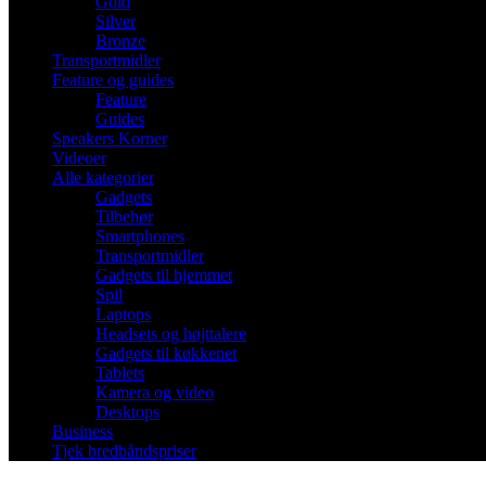
Gold
Silver
Bronze
Transportmidler
Feature og guides
Feature
Guides
Speakers Korner
Videoer
Alle kategorier
Gadgets
Tilbehør
Smartphones
Transportmidler
Gadgets til hjemmet
Spil
Laptops
Headsets og højttalere
Gadgets til køkkenet
Tablets
Kamera og video
Desktops
Business
Tjek bredbåndspriser