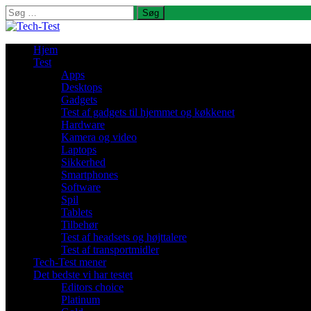
Søg
efter:
Hjem
Test
Apps
Desktops
Gadgets
Test af gadgets til hjemmet og køkkenet
Hardware
Kamera og video
Laptops
Sikkerhed
Smartphones
Software
Spil
Tablets
Tilbehør
Test af headsets og højttalere
Test af transportmidler
Tech-Test mener
Det bedste vi har testet
Editors choice
Platinum