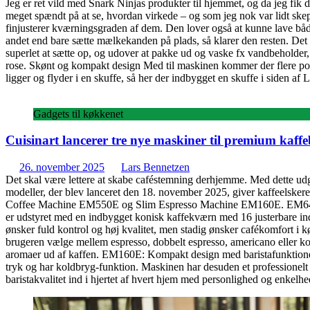
Jeg er ret vild med Snark Ninjas produkter til hjemmet, og da jeg fik
meget spændt på at se, hvordan virkede – og som jeg nok var lidt skep
finjusterer kværningsgraden af dem. Den lover også at kunne lave båd
andet end bare sætte mælkekanden på plads, så klarer den resten. Det l
superlet at sætte op, og udover at pakke ud og vaske fx vandbeholder, så
rose. Skønt og kompakt design Med til maskinen kommer der flere portafi
ligger og flyder i en skuffe, så her der indbygget en skuffe i siden af 
Gadgets til køkkenet
Cuisinart lancerer tre nye maskiner til premium kaff
26. november 2025
Lars Bennetzen
Det skal være lettere at skabe caféstemning derhjemme. Med dette udga
modeller, der blev lanceret den 18. november 2025, giver kaffeelske
Coffee Machine EM550E og Slim Espresso Machine EM160E. EM640E: 
er udstyret med en indbygget konisk kaffekværn med 16 justerbare indst
ønsker fuld kontrol og høj kvalitet, men stadig ønsker cafékomfort
brugeren vælge mellem espresso, dobbelt espresso, americano eller ko
aromaer ud af kaffen. EM160E: Kompakt design med baristafunktione
tryk og har koldbryg-funktion. Maskinen har desuden et professionelt bu
baristakvalitet ind i hjertet af hvert hjem med personlighed og enkelh