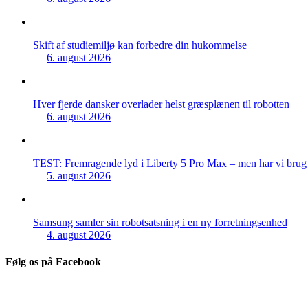
Skift af studiemiljø kan forbedre din hukommelse
6. august 2026
Hver fjerde dansker overlader helst græsplænen til robotten
6. august 2026
TEST: Fremragende lyd i Liberty 5 Pro Max – men har vi brug f
5. august 2026
Samsung samler sin robotsatsning i en ny forretningsenhed
4. august 2026
Følg os på Facebook