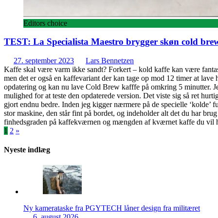
Editors choice
TEST: La Specialista Maestro brygger skøn cold bre
27. september 2023
Lars Bennetzen
Kaffe skal være varm ikke sandt? Forkert – kold kaffe kan være fanta
men det er også en kaffevariant der kan tage op mod 12 timer at lav
opdatering og kan nu lave Cold Brew kafffe på omkring 5 minutter. Jeg 
mulighed for at teste den opdaterede version. Det viste sig så ret hur
gjort endnu bedre. Inden jeg kigger nærmere på de specielle ‘kolde’ fu
stor maskine, den står fint på bordet, og indeholder alt det du har brug f
finhedsgraden på kaffekværnen og mængden af kværnet kaffe du vil have 
Indlægsinddeling
1
2
»
Nyeste indlæg
Ny kamerataske fra PGYTECH låner design fra militæret
6. august 2026