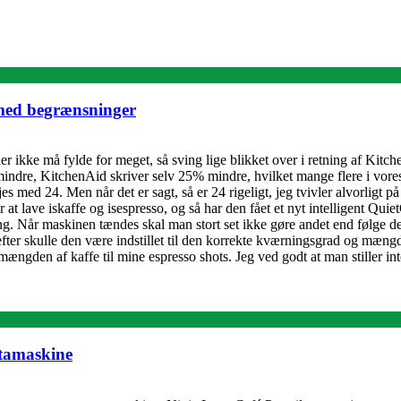
med begrænsninger
r ikke må fylde for meget, så sving lige blikket over i retning af Kit
indre, KitchenAid skriver selv 25% mindre, hvilket mange flere i vores
med 24. Men når det er sagt, så er 24 rigeligt, jeg tvivler alvorligt på 
t lave iskaffe og isespresso, og så har den fået et nyt intelligent Qui
ing. Når maskinen tændes skal man stort set ikke gøre andet end følge
fter skulle den være indstillet til den korrekte kværningsgrad og mængd
gden af kaffe til mine espresso shots. Jeg ved godt at man stiller int
stamaskine