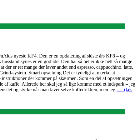
chenAids nyeste KF4. Den er en opdatering af sidste års KF8 – og
 husstand synes er en god ide. Den har så heller ikke helt så mange
at der er ret mange der laver andet end espresso, cappucchino, latte,
etGrind-system. Smart opsætning Det er tydeligt at mærke at
 de instruktioner der kommer på skærmen. Som en del af opsætningen
e af kaffe. Allerede her skal jeg så lige komme med et indspark – jeg
ensitet og styrke når man laver selve kaffedrikken, men jeg
…. (læs