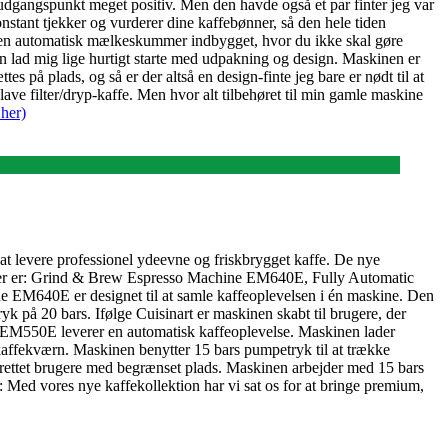
 udgangspunkt meget positiv. Men den havde også et par finter jeg var
nstant tjekker og vurderer dine kaffebønner, så den hele tiden
en en automatisk mælkeskummer indbygget, hvor du ikke skal gøre
Men lad mig lige hurtigt starte med udpakning og design. Maskinen er
s på plads, og så er der altså en design-finte jeg bare er nødt til at
 lave filter/dryp-kaffe. Men hvor alt tilbehøret til min gamle maskine
her)
at levere professionel ydeevne og friskbrygget kaffe. De nye
deller er: Grind & Brew Espresso Machine EM640E, Fully Automatic
640E er designet til at samle kaffeoplevelsen i én maskine. Den
k på 20 bars. Ifølge Cuisinart er maskinen skabt til brugere, der
e EM550E leverer en automatisk kaffeoplevelse. Maskinen lader
kaffekværn. Maskinen benytter 15 bars pumpetryk til at trække
ttet brugere med begrænset plads. Maskinen arbejder med 15 bars
en: Med vores nye kaffekollektion har vi sat os for at bringe premium,