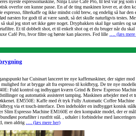
 deres nyeste espressomaskine, Ninja Luxe Café Pro, til test var jeg som
tisk overfor om kunne passe. En af de ting maskinen lover er, at den ko
e espresso, filterkaffe og ikke mindst cold brew, og endelig så har d
ød næsten for godt til at være sandt, så det skulle naturligvis testes. 
 skal jeg stort set ikke gøre noget. Drypbakken skal lige samles og sætte
ltre. Et til dobbelt shot, et til enkelt shot og et du bruger når du skal
Luxe Café Pro, hvor filtre og børste kan placeres. Fed lille
…. (læs mere 
ebrygning
ngspunkt har Cuisinart lanceret tre nye kaffemaskiner, der sigter mod 
re mulighed for at brygge alt fra espresso til koldbryg. De tre nye mo
Fuld kontrol og indbygget kværn Grind & Brew Espresso Machine EM
illinger og automatisk assisteret tamping. Maskinen arbejder med et try
 i køkkenet. EM550E: Kaffe med ét tryk Fully Automatic Coffee Machin
ldbryg via et touch-interface. Den indeholder en indbygget konisk stål
r Slim Espresso Machine EM160E er den kompakte model, der er målre
ndløst portafilter i rustfrit stål. , udtaler i forbindelse med lancering
ed, men aldrig
…. (læs mere her)