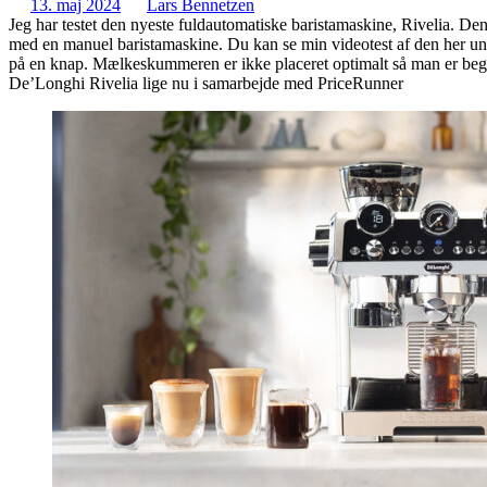
13. maj 2024
Lars Bennetzen
Jeg har testet den nyeste fuldautomatiske baristamaskine, Rivelia. De
med en manuel baristamaskine. Du kan se min videotest af den her un
på en knap. Mælkeskummeren er ikke placeret optimalt så man er begræn
De’Longhi Rivelia lige nu i samarbejde med PriceRunner