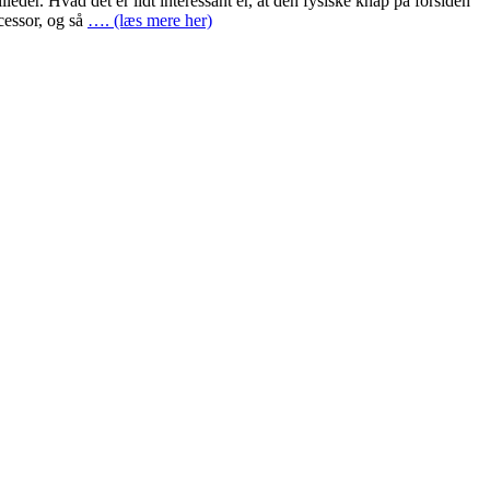
der. Hvad det er lidt interessant er, at den fysiske knap på forsiden
cessor, og så
…. (læs mere her)