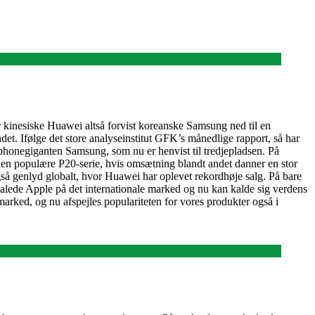
 kinesiske Huawei altså forvist koreanske Samsung ned til en
ndet. Ifølge det store analyseinstitut GFK’s månedlige rapport, så har
honegiganten Samsung, som nu er henvist til tredjepladsen. På
den populære P20-serie, hvis omsætning blandt andet danner en stor
å genlyd globalt, hvor Huawei har oplevet rekordhøje salg. På bare
alede Apple på det internationale marked og nu kan kalde sig verdens
arked, og nu afspejles populariteten for vores produkter også i