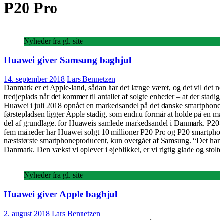
P20 Pro
Nyheder fra gl. site
Huawei giver Samsung baghjul
14. september 2018
Lars Bennetzen
Danmark er et Apple-land, sådan har det længe været, og det vil det
tredjeplads når det kommer til antallet af solgte enheder – at der stad
Huawei i juli 2018 opnået en markedsandel på det danske smartphone
førstepladsen ligger Apple stadig, som endnu formår at holde på en 
del af grundlaget for Huaweis samlede markedsandel i Danmark. P20-s
fem måneder har Huawei solgt 10 millioner P20 Pro og P20 smartphone
næststørste smartphoneproducent, kun overgået af Samsung. “Det har væ
Danmark. Den vækst vi oplever i øjeblikket, er vi rigtig glade og st
Nyheder fra gl. site
Huawei giver Apple baghjul
2. august 2018
Lars Bennetzen