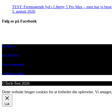
TEST: Fremragende lyd i Liberty 5 Pro Max – men har vi brug f
5. august 2026
Følg os på Facebook
Kontakt os
Om Tech-Test
Vores bedømmelse
Nyhedsbrevsarkiv
©Tech-Test 2026
Dette website bruger cookies for at forbedre din oplevelse. Vi antager,
Luk