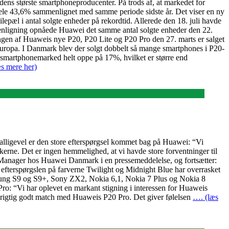
ens største smartphoneproducenter. På trods af, at markedet for
ele 43,6% sammenlignet med samme periode sidste år. Det viser en ny
pæl i antal solgte enheder på rekordtid. Allerede den 18. juli havde
mmenligning opnåede Huawei det samme antal solgte enheder den 22.
ngen af Huaweis nye P20, P20 Lite og P20 Pro den 27. marts er salget
europa. I Danmark blev der solgt dobbelt så mange smartphones i P20-
e smartphonemarked helt oppe på 17%, hvilket er større end
s mere her)
 alligevel er den store efterspørgsel kommet bag på Huawei: “Vi
skerne. Det er ingen hemmelighed, at vi havde store forventninger til
g Manager hos Huawei Danmark i en pressemeddelelse, og fortsætter:
lt efterspørgslen på farverne Twilight og Midnight Blue har overrasket
amsung S9 og S9+, Sony ZX2, Nokia 6,1, Nokia 7 Plus og Nokia 8
ro: “Vi har oplevet en markant stigning i interessen for Huaweis
 et rigtig godt match med Huaweis P20 Pro. Det giver følelsen
…. (læs