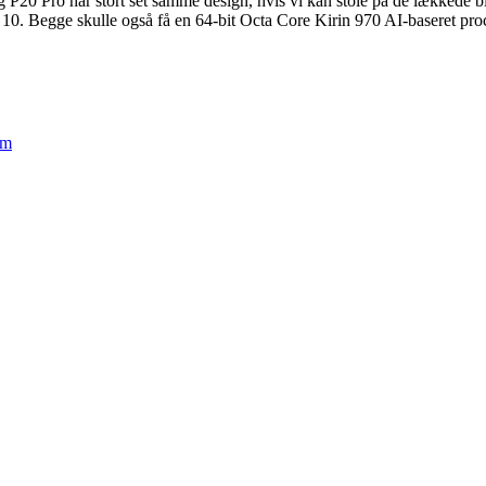
20 Pro har stort set samme design, hvis vi kan stole på de lækkede bille
te 10. Begge skulle også få en 64-bit Octa Core Kirin 970 AI-baseret pro
em