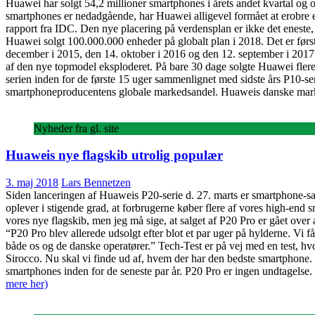
Huawei har solgt 54,2 millioner smartphones i årets andet kvartal og
smartphones er nedadgående, har Huawei alligevel formået at erobre
rapport fra IDC. Den nye placering på verdensplan er ikke det eneste
Huawei solgt 100.000.000 enheder på globalt plan i 2018. Det er før
december i 2015, den 14. oktober i 2016 og den 12. september i 2017
af den nye topmodel eksploderet. På bare 30 dage solgte Huawei fler
serien inden for de første 15 uger sammenlignet med sidste års P10-s
smartphoneproducentens globale markedsandel. Huaweis danske ma
Nyheder fra gl. site
Huaweis nye flagskib utrolig populær
3. maj 2018
Lars Bennetzen
Siden lanceringen af Huaweis P20-serie d. 27. marts er smartphone-sal
oplever i stigende grad, at forbrugerne køber flere af vores high-end 
vores nye flagskib, men jeg må sige, at salget af P20 Pro er gået ov
“P20 Pro blev allerede udsolgt efter blot et par uger på hylderne. Vi f
både os og de danske operatører.” Tech-Test er på vej med en test, 
Sirocco. Nu skal vi finde ud af, hvem der har den bedste smartphone.
smartphones inden for de seneste par år. P20 Pro er ingen undtagelse. 
mere her)