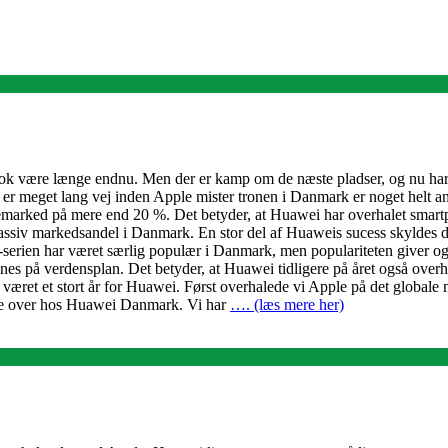
 nok være længe endnu. Men der er kamp om de næste pladser, og nu har
ig er meget lang vej inden Apple mister tronen i Danmark er noget helt a
marked på mere end 20 %. Det betyder, at Huawei har overhalet smartp
massiv markedsandel i Danmark. En stor del af Huaweis sucess skyldes 
erien har været særlig populær i Danmark, men populariteten giver ogs
s på verdensplan. Det betyder, at Huawei tidligere på året også overh
ret et stort år for Huawei. Først overhalede vi Apple på det globale m
olte over hos Huawei Danmark. Vi har
…. (læs mere her)