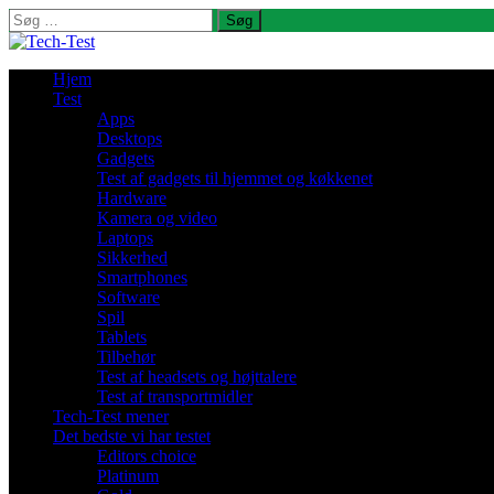
Søg
efter:
Hjem
Test
Apps
Desktops
Gadgets
Test af gadgets til hjemmet og køkkenet
Hardware
Kamera og video
Laptops
Sikkerhed
Smartphones
Software
Spil
Tablets
Tilbehør
Test af headsets og højttalere
Test af transportmidler
Tech-Test mener
Det bedste vi har testet
Editors choice
Platinum