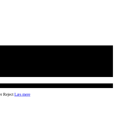
er
Reject
Læs mere