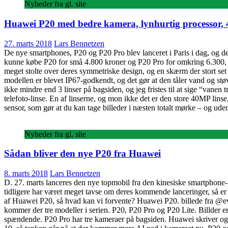
Nyheder fra gl. site
Huawei P20 med bedre kamera, lynhurtig processor, 
27. marts 2018
Lars Bennetzen
De nye smartphones, P20 og P20 Pro blev lanceret i Paris i dag, og de
kunne købe P20 for små 4.800 kroner og P20 Pro for omkring 6.300, s
meget stolte over deres symmetriske design, og en skærm der stort set g
modellen er blevet IP67-godkendt, og det gør at den tåler vand og st
ikke mindre end 3 linser på bagsiden, og jeg fristes til at sige “va
telefoto-linse. En af linserne, og mon ikke det er den store 40MP 
sensor, som gør at du kan tage billeder i næsten totalt mørke – og uden
Nyheder fra gl. site
Sådan bliver den nye P20 fra Huawei
8. marts 2018
Lars Bennetzen
D. 27. marts lanceres den nye topmobil fra den kinesiske smartphone-p
tidligere har været meget tavse om deres kommende lanceringer, så er d
af Huawei P20, så hvad kan vi forvente? Huawei P20. billede fra @evl
kommer der tre modeller i serien. P20, P20 Pro og P20 Lite. Billder 
spændende. P20 Pro har tre kameraer på bagsiden. Huawei skriver også