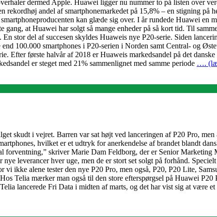
 overhaler dermed Apple. Huawei ligger nu nummer to på listen over verd
 en rekordhøj andel af smartphonemarkedet på 15,8% – en stigning på h
, smartphoneproducenten kan glæde sig over. I år rundede Huawei en mile
ste gang, at Huawei har solgt så mange enheder på så kort tid. Til sa
. En stor del af succesen skyldes Huaweis nye P20-serie. Siden lanceri
e end 100.000 smartphones i P20-serien i Norden samt Central- og Øst
erie. Efter første halvår af 2018 er Huaweis markedsandel på det dansk
rkedsandel er steget med 21% sammenlignet med samme periode
…. (læ
get skudt i vejret. Barren var sat højt ved lanceringen af P20 Pro, men
smartphones, hvilket er et udtryk for anerkendelse af brandet blandt dan
er al forventning,” skriver Marie Dam Feldborg, der er Senior Marketin
år nye leverancer hver uge, men de er stort set solgt på forhånd. Specie
hvor vi ikke alene tester den nye P20 Pro, men også, P20, P20 Lite, S
 Hos Telia mærker man også til den store efterspørgsel på Huawei P20 P
Telia lancerede Fri Data i midten af marts, og det har vist sig at være