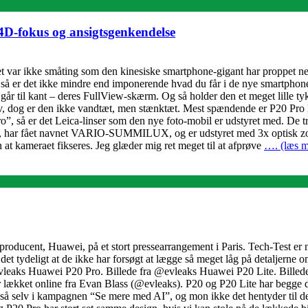
4D-fokus og ansigtsgenkendelse
t var ikke småting som den kinesiske smartphone-gigant har proppet ned
å er det ikke mindre end imponerende hvad du får i de nye smartphone
år til kant – deres FullView-skærm. Og så holder den et meget lille tykk
øv, dog er den ikke vandtæt, men stænktæt. Mest spændende er P20 Pro k
nen tro”, så er det Leica-linser som den nye foto-mobil er udstyret me
linse, har fået navnet VARIO-SUMMILUX, og er udstyret med 3x optisk 
 at kameraet fikseres. Jeg glæder mig ret meget til at afprøve
…. (læs m
roducent, Huawei, på et stort pressearrangement i Paris. Tech-Test er 
et tydeligt at de ikke har forsøgt at lægge så meget låg på detaljerne o
eaks Huawei P20 Pro. Billede fra @evleaks Huawei P20 Lite. Billede fra
er lækket online fra Evan Blass (@evleaks). P20 og P20 Lite har begge d
 selv i kampagnen “Se mere med AI”, og mon ikke det hentyder til det 