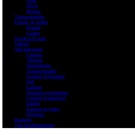
Gold
Silver
Bronze
Transportmidler
Feature og guides
Feature
Guides
Speakers Korner
Videoer
Alle kategorier
Gadgets
Tilbehør
Smartphones
Transportmidler
Gadgets til hjemmet
Spil
Laptops
Headsets og højttalere
Gadgets til køkkenet
Tablets
Kamera og video
Desktops
Business
Tjek bredbåndspriser