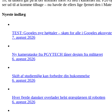
10, så tanken går på at der kommer mere AI ned i kameraet nu. P20 og P
ser ud til at komme tilbage – nu havde de ellers lige fjernet den i Ma
Nyeste indlæg
TEST: Googles nye højttaler – skøn for alle i Googles økosyst
7. august 2026
Ny kamerataske fra PGYTECH låner design fra militæret
6. august 2026
Skift af studiemiljø kan forbedre din hukommelse
6. august 2026
Hver fjerde dansker overlader helst græsplænen til robotten
6. august 2026