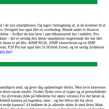
 i de nye smartphones. Og taget i betragtning af, at du kommer til at
s. Designet har også fået en overhaling. Blandt andet er Huawei
else – hvilket du kan læse i specifikationerne her i artiklen. Pro-
lart – det er nemlig den første smartphone nogensinde der har fået
d. De tre linser er på hhv. 40MP RGB, 20MP monochrom og en 8MP
zoom, P20 Pro har også fået 5x Hybrid Zoom, og en særlig lysfølsom
ere her)
naturligvis med, og giver dig opdateringer derfra. Men hvor kineserne
m deres næste model. Twitter flyder over af rygter og af pressebilleder
 @evleaks (klik på billederne for større version) For det første så
obbelt kamera på bagsiden, men – og her bliver det for alvor
tredje kamera? AI indførte de jo allerede sidste år med deres Mate