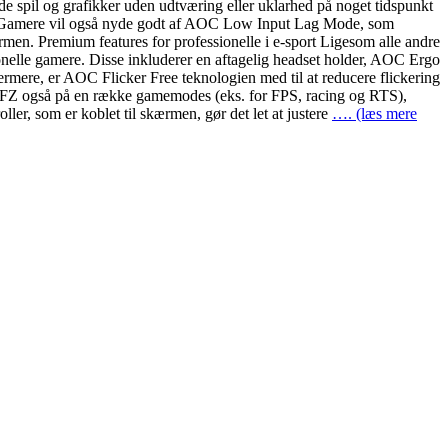
 spil og grafikker uden udtværing eller uklarhed på noget tidspunkt
en. Gamere vil også nyde godt af AOC Low Input Lag Mode, som
en. Premium features for professionelle i e-sport Ligesom alle andre
elle gamere. Disse inkluderer en aftagelig headset holder, AOC Ergo
dermere, er AOC Flicker Free teknologien med til at reducere flickering
251FZ også på en række gamemodes (eks. for FPS, racing og RTS),
, som er koblet til skærmen, gør det let at justere
…. (læs mere