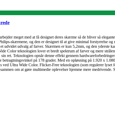
brede
rbejder meget med at få designet deres skærme så de bliver så elegante
ips-skærmene, og den er designet til at give minimal forstyrrelse o
ve et udvidet udvalg af farver. Skærmen er kun 5,2mm, og den yderste ka
ide Color teknologien lover et bredt spektrum af farver og mere stråle
 sin ret. Teknologien opnår denne effekt gennem hardwareforbedringer f
ede betragtningsvinkel på 178 grader. Med en opløsning på 1.920 x 1.080 
 ved Ultra Wide Color. Flicker-Free teknologien (som regulerer lyset fo
bejder sammen om at gøre multimedie oplevelser hjemme mere medrivend