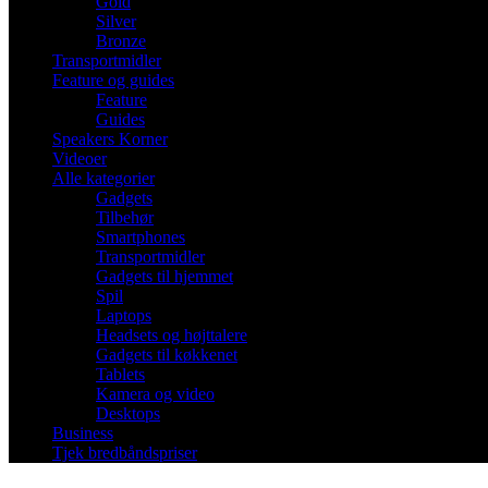
Gold
Silver
Bronze
Transportmidler
Feature og guides
Feature
Guides
Speakers Korner
Videoer
Alle kategorier
Gadgets
Tilbehør
Smartphones
Transportmidler
Gadgets til hjemmet
Spil
Laptops
Headsets og højttalere
Gadgets til køkkenet
Tablets
Kamera og video
Desktops
Business
Tjek bredbåndspriser