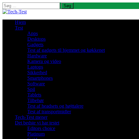
Søg
efter:
Hjem
Test
Apps
Desktops
Gadgets
Test af gadgets til hjemmet og køkkenet
Hardware
Kamera og video
Laptops
Sikkerhed
Smartphones
Software
Spil
Tablets
Tilbehør
Test af headsets og højttalere
Test af transportmidler
Tech-Test mener
Det bedste vi har testet
Editors choice
Platinum