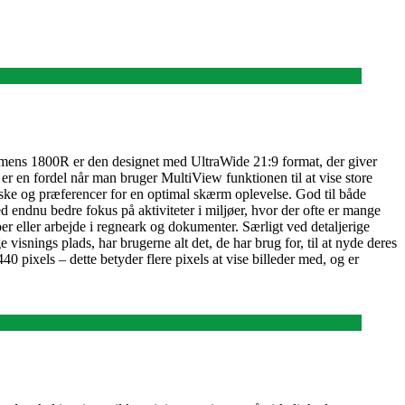
ns 1800R er den designet med UltraWide 21:9 format, der giver
 er en fordel når man bruger MultiView funktionen til at vise store
nske og præferencer for en optimal skærm oplevelse. God til både
ndnu bedre fokus på aktiviteter i miljøer, hvor der ofte er mange
eoer eller arbejde i regneark og dokumenter. Særligt ved detaljerige
snings plads, har brugerne alt det, de har brug for, til at nyde deres
ixels – dette betyder flere pixels at vise billeder med, og er