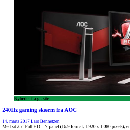
Nyheder fra gl. site
240Hz gaming skærm fra AOC
14. marts 2017
Lars Bennetzen
Med sit 25″ Full HD TN panel (16:9 format, 1.920 x 1.080 pixels), e