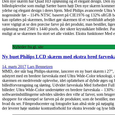
Den nye skærm har Quad HD opløsning og et elegant design. Den nye Ph
billedoplevelse som muligt Sætter baren højt Den nye skærm kommer me
ydelse og elegant design i deres hjem. Med Philips avancerede Ultra
nogensinde før – 114% NTSC baseret på CIE1976 og 132% sRGB baser
kan opfattes på skærmen, hvilket gør skærmen til et værdifuldt arbejd
være vigtigt at se den præcise farve på det produkt, man bestiller, 
opløsning med 2560 x 1440 pixels, der sikrer krystalklare billeder. P
muligt at se skærmen fra stort set alle vinkler. Ekstra funktioner Med
Nyheder fra gl. site
Ny buet Philips LCD skærm med ekstra bred farvesk
14. marts 2017
Lars Bennetzen
MMD, der står bag Philips-skærme, lancerer en ny buet skærm i 27”, s
udstyret med en bredere farveskala med Ultra Wide-Color teknologi, 
skærmen en medrivende oplevelse, idet opfattelsen af dybde øges og 
billedforvrængning og sløring. Udvidet farveskala Med forbedret Ful
billeder: Ultra Wide-Color understøtter en bredere farveskala – 1
softwareindstillingerne udvides således den vifte af farver, som bruge
shoppere for eksempel se farven på de produkter, som de bestiller, mere
hvad du ser. Filmproducenter og fotografer kan altså stole på nøjagt
der leverer høje statiske kontrastforhold for ekstra levende og lyse bi