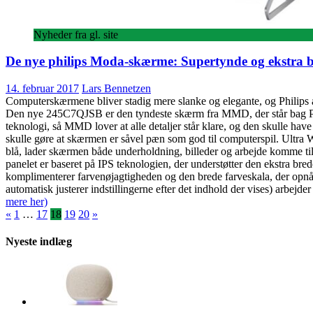
Nyheder fra gl. site
De nye philips Moda-skærme: Supertynde og ekstra 
14. februar 2017
Lars Bennetzen
Computerskærmene bliver stadig mere slanke og elegante, og Philips a
Den nye 245C7QJSB er den tyndeste skærm fra MMD, der står bag Phil
teknologi, så MMD lover at alle detaljer står klare, og den skulle ha
skulle gøre at skærmen er såvel pæn som god til computerspil. Ultra W
blå, lader skærmen både underholdning, billeder og arbejde komme til
panelet er baseret på IPS teknologien, der understøtter den ekstra br
komplimenterer farvenøjagtigheden og den brede farveskala, der opnås
automatisk justerer indstillingerne efter det indhold der vises) ar
mere her)
Indlægsinddeling
«
1
…
17
18
19
20
»
Nyeste indlæg