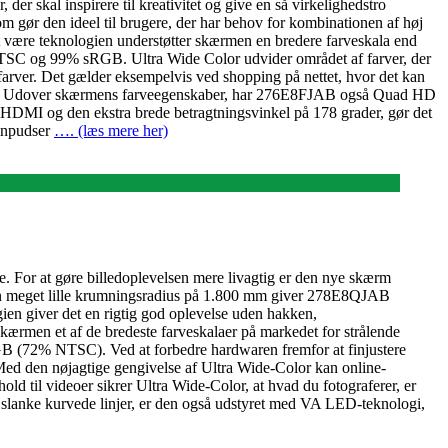
skal inspirere til kreativitet og give en så virkelighedstro
 gør den ideel til brugere, der har behov for kombinationen af høj
 være teknologien understøtter skærmen en bredere farveskala end
TSC og 99% sRGB. Ultra Wide Color udvider området af farver, der
farver. Det gælder eksempelvis ved shopping på nettet, hvor det kan
g video. Udover skærmens farveegenskaber, har 276E8FJAB også Quad HD
og HDMI og den ekstra brede betragtningsvinkel på 178 grader, gør det
finpudser
…. (læs mere her)
. For at gøre billedoplevelsen mere livagtig er den nye skærm
d en meget lille krumningsradius på 1.800 mm giver 278E8QJAB
en giver det en rigtig god oplevelse uden hakken,
ærmen et af de bredeste farveskalaer på markedet for strålende
B (72% NTSC). Ved at forbedre hardwaren fremfor at finjustere
. Med den nøjagtige gengivelse af Ultra Wide-Color kan online-
old til videoer sikrer Ultra Wide-Color, at hvad du fotograferer, er
g slanke kurvede linjer, er den også udstyret med VA LED-teknologi,