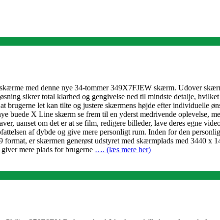
de skærme med denne nye 34-tommer 349X7FJEW skærm. Udover skærme
ning sikrer total klarhed og gengivelse ned til mindste detalje, hvilket
 brugerne let kan tilte og justere skærmens højde efter individuelle ø
e buede X Line skærm se frem til en yderst medrivende oplevelse, med e
laver, uanset om det er at se film, redigere billeder, lave deres egne vid
elsen af dybde og give mere personligt rum. Inden for den personlige vi
format, er skærmen generøst udstyret med skærmplads med 3440 x 1440 p
t giver mere plads for brugerne
…. (læs mere her)