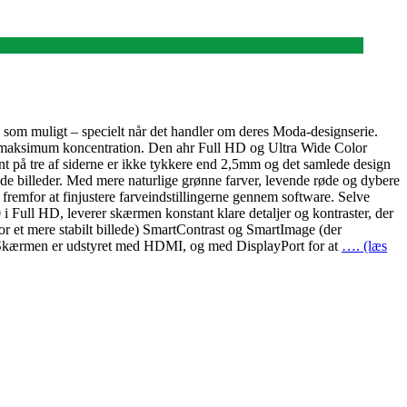
 som muligt – specielt når det handler om deres Moda-designserie.
g maksimum koncentration. Den ahr Full HD og Ultra Wide Color
nt på tre af siderne er ikke tykkere end 2,5mm og det samlede design
nde billeder. Med mere naturlige grønne farver, levende røde og dybere
remfor at finjustere farveindstillingerne gennem software. Selve
i Full HD, leverer skærmen konstant klare detaljer og kontraster, der
r et mere stabilt billede) SmartContrast og SmartImage (der
e. Skærmen er udstyret med HDMI, og med DisplayPort for at
…. (læs