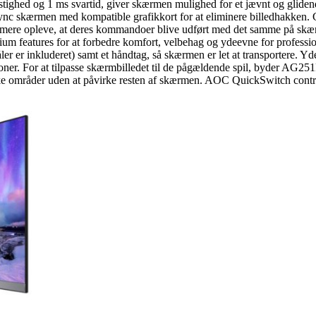
ghed og 1 ms svartid, giver skærmen mulighed for et jævnt og glidende
-Sync skærmen med kompatible grafikkort for at eliminere billedhakk
mere opleve, at deres kommandoer blive udført med det samme på skærm
 features for at forbedre komfort, velbehag og ydeevne for profession
er er inkluderet) samt et håndtag, så skærmen er let at transportere. Y
ioner. For at tilpasse skærmbilledet til de pågældende spil, byder AG
områder uden at påvirke resten af skærmen. AOC QuickSwitch controller