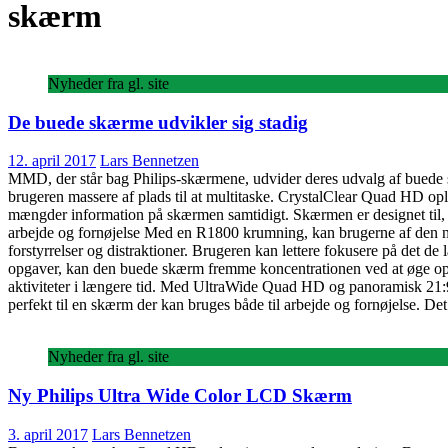
skærm
Nyheder fra gl. site
De buede skærme udvikler sig stadig
12. april 2017
Lars Bennetzen
MMD, der står bag Philips-skærmene, udvider deres udvalg af bue
brugeren massere af plads til at multitaske. CrystalClear Quad HD opløs
mængder information på skærmen samtidigt. Skærmen er designet til, at
arbejde og fornøjelse Med en R1800 krumning, kan brugerne af den ny
forstyrrelser og distraktioner. Brugeren kan lettere fokusere på det de 
opgaver, kan den buede skærm fremme koncentrationen ved at øge opfatt
aktiviteter i længere tid. Med UltraWide Quad HD og panoramisk 21:9 
perfekt til en skærm der kan bruges både til arbejde og fornøjelse. De
Nyheder fra gl. site
Ny Philips Ultra Wide Color LCD Skærm
3. april 2017
Lars Bennetzen