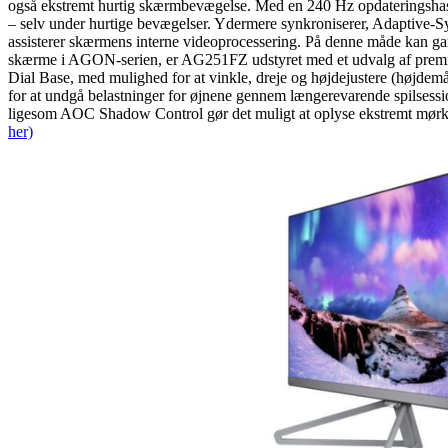
også ekstremt hurtig skærmbevægelse. Med en 240 Hz opdateringshasti
– selv under hurtige bevægelser. Ydermere synkroniserer, Adaptive
assisterer skærmens interne videoprocessering. På denne måde kan ga
skærme i AGON-serien, er AG251FZ udstyret med et udvalg af premium
Dial Base, med mulighed for at vinkle, dreje og højdejustere (højdemål
for at undgå belastninger for øjnene gennem længerevarende spilsess
ligesom AOC Shadow Control gør det muligt at oplyse ekstremt mørke 
her)