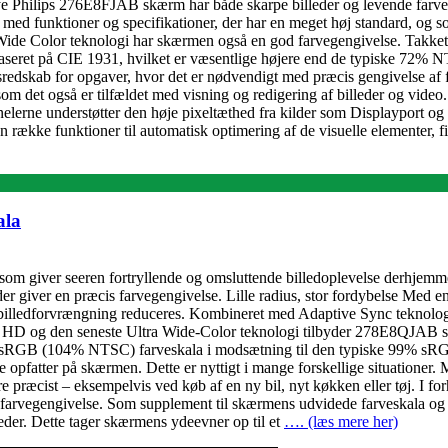
ilips 276E8FJAB skærm har både skarpe billeder og levende farver, der 
d funktioner og specifikationer, der har en meget høj standard, og som
 Wide Color teknologi har skærmen også en god farvegengivelse. Takket
et på CIE 1931, hvilket er væsentlige højere end de typiske 72% N
sredskab for opgaver, hvor det er nødvendigt med præcis gengivelse af 
ligesom det også er tilfældet med visning og redigering af billeder o
anelerne understøtter den høje pixeltæthed fra kilder som Displayport 
 en række funktioner til automatisk optimering af de visuelle elementer, 
ala
om giver seeren fortryllende og omsluttende billedoplevelse derhjemme
der giver en præcis farvegengivelse. Lille radius, stor fordybelse Me
billedforvrængning reduceres. Kombineret med Adaptive Sync teknologi
l HD og den seneste Ultra Wide-Color teknologi tilbyder 278E8QJAB sk
30% sRGB (104% NTSC) farveskala i modsætning til den typiske 99% sRG
re opfatter på skærmen. Dette er nyttigt i mange forskellige situationer
 præcist – eksempelvis ved køb af en ny bil, nyt køkken eller tøj. I forh
ig farvegengivelse. Som supplement til skærmens udvidede farveskala o
lleder. Dette tager skærmens ydeevner op til et
…. (læs mere her)