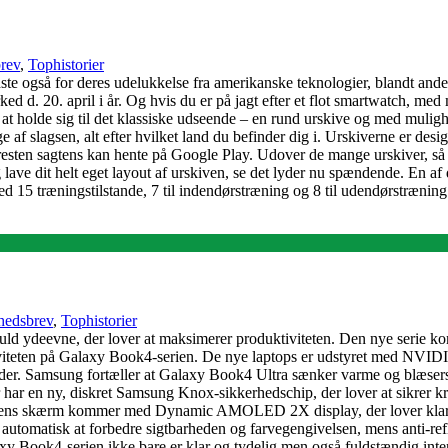
rev
,
Tophistorier
dste også for deres udelukkelse fra amerikanske teknologier, blandt and
d d. 20. april i år. Og hvis du er på jagt efter et flot smartwatch, me
 at holde sig til det klassiske udseende – en rund urskive og med mulig
 af slagsen, alt efter hvilket land du befinder dig i. Urskiverne er desi
esten sagtens kan hente på Google Play. Udover de mange urskiver, så er 
 lave dit helt eget layout af urskiven, se det lyder nu spændende. En af d
ed 15 træningstilstande, 7 til indendørstræning og 8 til udendørstræn
edsbrev
,
Tophistorier
ftfuld ydeevne, der lover at maksimerer produktiviteten. Den nye serie
tiviteten på Galaxy Book4-serien. De nye laptops er udstyret med N
heder. Samsung fortæller at Galaxy Book4 Ultra sænker varme og blæse
har en ny, diskret Samsung Knox-sikkerhedschip, der lover at sikrer krit
eriens skærm kommer med Dynamic AMOLED 2X display, der lover klare k
 automatisk at forbedre sigtbarheden og farvegengivelsen, mens anti-ref
y Book4-serien ikke bare er klar og tydelig men også fuldstændig intera