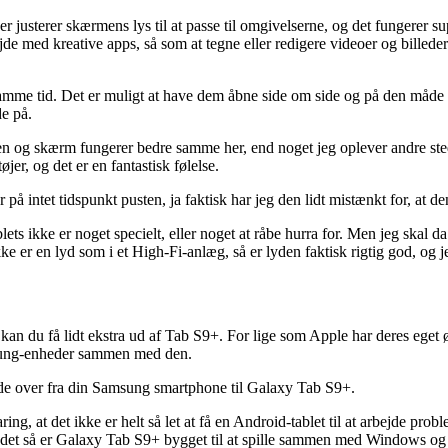
usterer skærmens lys til at passe til omgivelserne, og det fungerer su
e med kreative apps, så som at tegne eller redigere videoer og billeder 
samme tid. Det er muligt at have dem åbne side om side og på den måde kun
de på.
en og skærm fungerer bedre samme her, end noget jeg oplever andre sted
r, og det er en fantastisk følelse.
 intet tidspunkt pusten, ja faktisk har jeg den lidt mistænkt for, at de
blets ikke er noget specielt, eller noget at råbe hurra for. Men jeg skal 
ikke er en lyd som i et High-Fi-anlæg, så er lyden faktisk rigtig god, og 
kan du få lidt ekstra ud af Tab S9+. For lige som Apple har deres ege
amsung-enheder sammen med den.
nde over fra din Samsung smartphone til Galaxy Tab S9+.
faring, at det ikke er helt så let at få en Android-tablet til at arbej
andet så er Galaxy Tab S9+ bygget til at spille sammen med Windows o