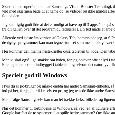
Skærmen er superfed, den har Samsungs Vision Booster-Teknologi, der j
vild med skærmen både til at game op, se videoer og ikke mindst arbejd
flot på den.
Jeg kan rigtig godt lide at det er muligt at have op til 3 apps åbne på 
fra dit galleri over til det program du redigerer i. En fed måde at arbej
Allerede ved sidste års version af Galaxy Tab, bemærkede jeg, at S P
de rigtige programmer kan man tegne stort set som med analoge værktøje
Her kommer den mange hestekræfter også tabletten til gode. Den taber på
Men vi skal også lige snakke om lyden, for jeg oplever ofte at lyd i ta
Fire højttalere er der indbygget i tabletten, og selvom det naturligvis 
Specielt god til Windows
Hvis du er pc-bruger og måske endda har andre Samsung-enheder, så 
ind på her, for jeg har ikke selv en pc, og jeg testede ikke andre S
Men ifølge Samsung selv kan man let trække f.eks. billeder og ligne
Når det kommer til forbindelse til Windows, så ved jeg af tidligere er
Google har fået de to systemer til at spille bedre sammen? Om ikke 