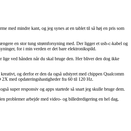
me med mindre kant, og jeg synes at en tablet til så høj en pris som
 længere en stor tung strømforsyning med. Der ligger et usb-c-kabel og
syninger, for i min verden er det bare elektronikspild.
er lige ved hånden når du skal bruge den. Her bliver den dog ikke
f.eks. kreativt, og derfor er den da også udstyret med chippen Qualcomm
X med opdateringshastigheder fra 60 til 120 Hz.
også super responsiv og apps startede så snart jeg skulle bruge dem.
uden problemer arbejde med video- og billedredigering en hel dag,