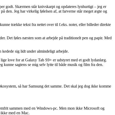
per godt. Skærmen står knivskarpt og opdateres lynhurtigt – jeg er
på den. Jeg har virkelig følelsen af, at farverne står meget ægte og
ne trække tekst fra nettet over til f.eks. noter, eller billeder direkte
er. Det føles næsten som at arbejde på traditionelt pen og papir. Med
n kedede sig lidt under almindeligt arbejde.
da lige love for at Galaxy Tab S9+ er udstyret med et godt lydanlæg.
jeg kunne sagtens se mig selv lytte til både musik og film fra den.
t økosystem, så har Samsung det samme. Det skal jeg dog ikke komme
de problemfrit sammen med en Windows-pc. Men mon ikke Microsoft og
g ikke med en Mac.