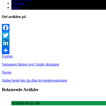
Samsung
tablet
Del artiklen på
Facebook
Twitter
LinkedIn
Forrige
Share
Samsungs føring over Apple skrumper
Næste
Sådan beskytter du dine kryptoinvesteringer
Relaterede Artikler
Nyheder fra gl. site