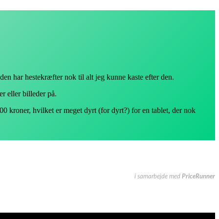
en har hestekræfter nok til alt jeg kunne kaste efter den.
r eller billeder på.
0 kroner, hvilket er meget dyrt (for dyrt?) for en tablet, der nok
i samarbejde med
PriceRunner