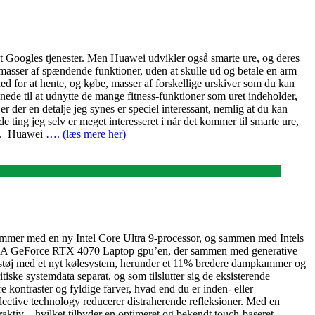
et Googles tjenester. Men Huawei udvikler også smarte ure, og deres
d masser af spændende funktioner, uden at skulle ud og betale en arm
hed for at hente, og købe, masser af forskellige urskiver som du kan
gnede til at udnytte de mange fitness-funktioner som uret indeholder,
der en detalje jeg synes er speciel interessant, nemlig at du kan
e ting jeg selv er meget interesseret i når det kommer til smarte ure,
ing. Huawei
…. (læs mere her)
 kommer med en ny Intel Core Ultra 9-processor, og sammen med Intels
VIDIA GeForce RTX 4070 Laptop gpu’en, der sammen med generative
rstøj med et nyt kølesystem, herunder et 11% bredere dampkammer og
iske systemdata separat, og som tilslutter sig de eksisterende
ontraster og fyldige farver, hvad end du er inden- eller
lective technology reducerer distraherende refleksioner. Med en
ktiv – hvilket tilbyder en optimeret og bekendt touch-baseret