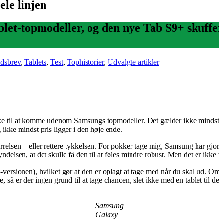
le linjen
let-topmodeller, og den nye Tab S9+ skuffe
dsbrev
,
Tablets
,
Test
,
Tophistorier
,
Udvalgte artikler
kke til at komme udenom Samsungs topmodeller. Det gælder ikke mindst d
ikke mindst pris ligger i den høje ende.
 størrelsen – eller rettere tykkelsen. For pokker tage mig, Samsung har g
ndelsen, at det skulle få den til at føles mindre robust. Men det er ikke 
rsionen), hvilket gør at den er oplagt at tage med når du skal ud. Omen
e, så er der ingen grund til at tage chancen, slet ikke med en tablet til d
Samsung
Galaxy