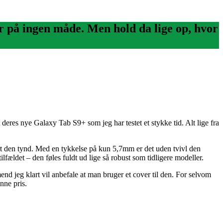
r på ingen måde. Men hold da lige op, hvor
eres nye Galaxy Tab S9+ som jeg har testet et stykke tid. Alt lige fra
jort den tynd. Med en tykkelse på kun 5,7mm er det uden tvivl den
tilfældet – den føles fuldt ud lige så robust som tidligere modeller.
d jeg klart vil anbefale at man bruger et cover til den. For selvom
enne pris.