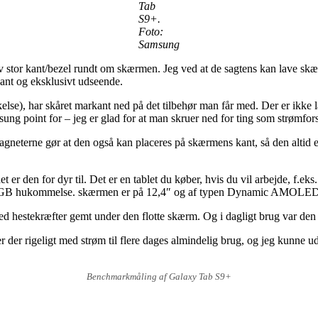
Tab
S9+.
Foto:
Samsung
v stor kant/bezel rundt om skærmen. Jeg ved at de sagtens kan lave skær
gant og eksklusivt udseende.
kelse), har skåret markant ned på det tilbehør man får med. Der er ikke
msung point for – jeg er glad for at man skruer ned for ting som strømfor
agneterne gør at den også kan placeres på skærmens kant, så den altid 
, det er den for dyr til. Det er en tablet du køber, hvis du vil arbejde, 
12GB hukommelse. skærmen er på 12,4″ og af typen Dynamic AMOLED 2
ed hestekræfter gemt under den flotte skærm. Og i dagligt brug var den 
r der rigeligt med strøm til flere dages almindelig brug, og jeg kunne 
Benchmarkmåling af Galaxy Tab S9+