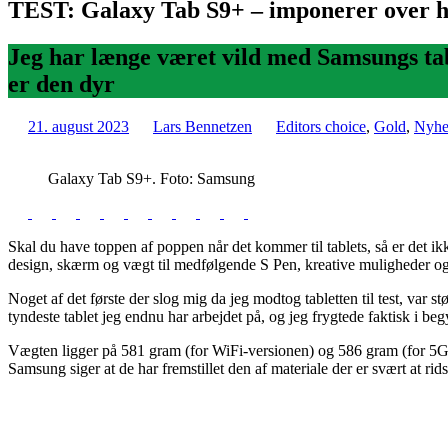
TEST: Galaxy Tab S9+ – imponerer over he
Jeg har længe været vild med Samsungs tab
er den dyr
21. august 2023
Lars Bennetzen
Editors choice
,
Gold
,
Nyhe
Galaxy Tab S9+. Foto: Samsung
Skal du have toppen af poppen når det kommer til tablets, så er det i
design, skærm og vægt til medfølgende S Pen, kreative muligheder og 
Noget af det første der slog mig da jeg modtog tabletten til test, var
tyndeste tablet jeg endnu har arbejdet på, og jeg frygtede faktisk i begy
Vægten ligger på 581 gram (for WiFi-versionen) og 586 gram (for 5G-ve
Samsung siger at de har fremstillet den af materiale der er svært at rids