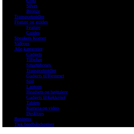
Gold
Silver
Bronze
Transportmidler
Feature og guides
Feature
Guides
Speakers Korner
Videoer
Alle kategorier
Gadgets
Tilbehør
Smartphones
Transportmidler
Gadgets til hjemmet
Spil
Laptops
Headsets og højttalere
Gadgets til køkkenet
Tablets
Kamera og video
Desktops
Business
Tjek bredbåndspriser