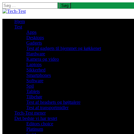
Søg
efter:
Hjem
Test
Apps
Desktops
Gadgets
Test af gadgets til hjemmet og køkkenet
Hardware
Kamera og video
Laptops
Sikkerhed
Smartphones
Software
Spil
Tablets
Tilbehør
Test af headsets og højttalere
Test af transportmidler
Tech-Test mener
Det bedste vi har testet
Editors choice
Platinum