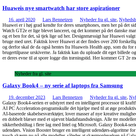
Huaweis nye smartwatch har store aspirationer
16. april 2020
Lars Bennetzen
Nyheder fra gl. site
,
Nyhedsb
Huawei er i høj grad kendte for deres smartphones, men her på det si
Watch GT2e er lige blevet lanceret, og det kommer på det danske marke
og et ben for det, så tjek lige ud her. Designmæssigt har Huawei valgt
bruge med uret. Faktisk lover Huawei at der findes over 200 forskellige
og derfor skal de da også hentes fra Huaweis Health app, som du for r
brugertilpasse urskiverne. Ja faktisk kan du uploade dit eget billede og
er deres evne til at spore logge din træningstid. Her kommer GT 2e m
Nyheder fra gl. site
Galaxy Book4 – ny serie af laptops fra Samsung
19. december 2023
Lars Bennetzen
Nyheder fra gl. site
,
Nyh
Galaxy Book4-serien er udstyret med en intelligent processor til kra
AI PC Acceleration-programskulle det hjælpe med til at øge produk
AI-baserede skabelsesværktøjer, lover masser af nye kreative mulig
en dobbelt blæser med et ujævnt bladafstandsdesign. Alle tre modeller 
sikkerhedstiltag i flere lag med Intel og Microsoft. Galaxy Book4-s
udendørs. Vision Booster bruger en intelligent udendørs-algoritme for
touch-skærm nu på alle modeller, således at skærmoplevelsen på Galax