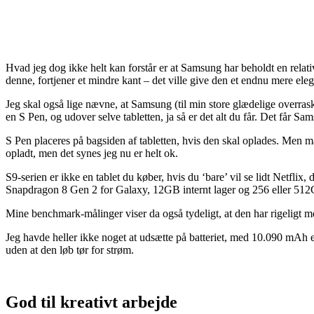
Hvad jeg dog ikke helt kan forstår er at Samsung har beholdt en relati
denne, fortjener et mindre kant – det ville give den et endnu mere ele
Jeg skal også lige nævne, at Samsung (til min store glædelige overras
en S Pen, og udover selve tabletten, ja så er det alt du får. Det får Sa
S Pen placeres på bagsiden af tabletten, hvis den skal oplades. Men m
opladt, men det synes jeg nu er helt ok.
S9-serien er ikke en tablet du køber, hvis du ‘bare’ vil se lidt Netflix
Snapdragon 8 Gen 2 for Galaxy, 12GB internt lager og 256 eller 5
Mine benchmark-målinger viser da også tydeligt, at den har rigeligt m
Jeg havde heller ikke noget at udsætte på batteriet, med 10.090 mAh e
uden at den løb tør for strøm.
God til kreativt arbejde